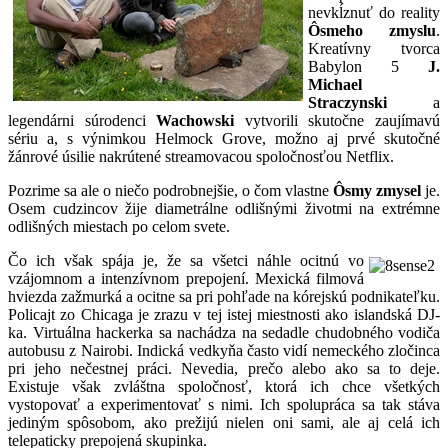
nevkĺznuť do reality
Ôsmeho zmyslu
.
Kreatívny tvorca
Babylon 5
J.
Michael
Straczynski
a
legendárni súrodenci
Wachowski
vytvorili skutočne zaujímavú
sériu a, s výnimkou Helmock Grove, možno aj prvé skutočné
žánrové úsilie nakrútené streamovacou spoločnosťou Netflix.
Pozrime sa ale o niečo podrobnejšie, o čom vlastne
Ôsmy zmysel
je.
Osem cudzincov žije diametrálne odlišnými životmi na extrémne
odlišných miestach po celom svete.
Čo ich však spája je, že sa všetci náhle ocitnú vo
vzájomnom a intenzívnom prepojení. Mexická filmová
hviezda zažmurká a ocitne sa pri pohľade na kórejskú podnikateľku.
Policajt zo Chicaga je zrazu v tej istej miestnosti ako islandská DJ-
ka. Virtuálna hackerka sa nachádza na sedadle chudobného vodiča
autobusu z Nairobi. Indická vedkyňa často vidí nemeckého zločinca
pri jeho nečestnej práci. Nevedia, prečo alebo ako sa to deje.
Existuje však zvláštna spoločnosť, ktorá ich chce všetkých
vystopovať a experimentovať s nimi. Ich spolupráca sa tak stáva
jediným spôsobom, ako prežijú nielen oni sami, ale aj celá ich
telepaticky prepojená skupinka.