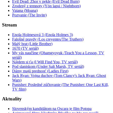
Evil Dead: Zhor v pekle (Evil Dead Burn)
Zrodený z temnoty (Yön lapsi / Nightborn)
Vaiana (Moana)
Pozvanie (The Invite)
Stream
Enola Holmesová 3 (Enola Holmes 3)
Falošné pravdy (Los creyentes/The Truthers)
Malý brat (Little Brother)
1670 (TV seriál)
My vás naučíme (Ohamgyoyuk /Teach You a Lesson, TV
seriál)
Nájdem si ťa (I Will Find You, TV seriál)
Pod slaniskom (Under Salt Marsh, TV seriál)
Dámy majú prednosť (Ladies First)
Jack Ryan: Vojna duchov (Tom Clancy's Jack Ryan: Ghost
Wars)
Punisher: Posledné zúčtovanie (The Punisher: One Last Kill,
TV film)
Aktuality
Slovenským kandidátom na Oscara je film Potopa