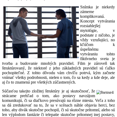
Snímka je niekedy
zámerne
komplikovaná.
Koncept vytvárania
rozsiahlejšej
mytológie, v
podstate z ničoho, je
vždy vzrušujúci, no
kľúčom k
úspešnému
vytváraniu tohto
fiktívneho sveta je
tvorba a budovanie mnohých pravidiel. Film je zároveň tak
štruktúrovaný, že niektoré z jeho základných pravidiel sú ťažko
pochopiteľné. Z tohto dôvodu vám chvíľu potrvá, kým začnete
vnímať všetky podrobnosti, nielen o tom, čo sa kedy a kde deje, ale
aj čo to znamená pre všetkých zúčastnených.
Súčasťou takejto zložitej štruktúry je aj skutočnosť, že
strácame prehľad o tom, ako postavy navzájom
komunikujú, či sa diaľkovo presúvajú na rôzne miesta. Veľa z toho
sa dá zredukovať na to, že sa v scénach náhle objavia herci, bez
toho, aby divák skutočne pochopil, či sú skutočne prítomní, alebo sú
len výplodom fantázie či telepatie skutočne prítomnej inej postavy,