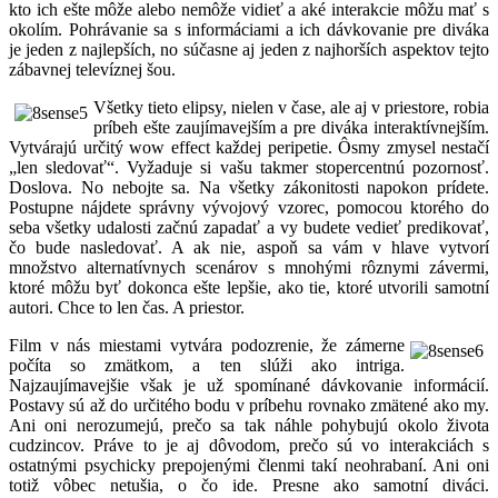
kto ich ešte môže alebo nemôže vidieť a aké interakcie môžu mať s
okolím. Pohrávanie sa s informáciami a ich dávkovanie pre diváka
je jeden z najlepších, no súčasne aj jeden z najhorších aspektov tejto
zábavnej televíznej šou.
Všetky tieto elipsy, nielen v čase, ale aj v priestore, robia
príbeh ešte zaujímavejším a pre diváka interaktívnejším.
Vytvárajú určitý wow effect každej peripetie. Ôsmy zmysel nestačí
„len sledovať“. Vyžaduje si vašu takmer stopercentnú pozornosť.
Doslova. No nebojte sa. Na všetky zákonitosti napokon prídete.
Postupne nájdete správny vývojový vzorec, pomocou ktorého do
seba všetky udalosti začnú zapadať a vy budete vedieť predikovať,
čo bude nasledovať. A ak nie, aspoň sa vám v hlave vytvorí
množstvo alternatívnych scenárov s mnohými rôznymi závermi,
ktoré môžu byť dokonca ešte lepšie, ako tie, ktoré utvorili samotní
autori. Chce to len čas. A priestor.
Film v nás miestami vytvára podozrenie, že zámerne
počíta so zmätkom, a ten slúži ako intriga.
Najzaujímavejšie však je už spomínané dávkovanie informácií.
Postavy sú až do určitého bodu v príbehu rovnako zmätené ako my.
Ani oni nerozumejú, prečo sa tak náhle pohybujú okolo života
cudzincov. Práve to je aj dôvodom, prečo sú vo interakciách s
ostatnými psychicky prepojenými členmi takí neohrabaní. Ani oni
totiž vôbec netušia, o čo ide. Presne ako samotní diváci.