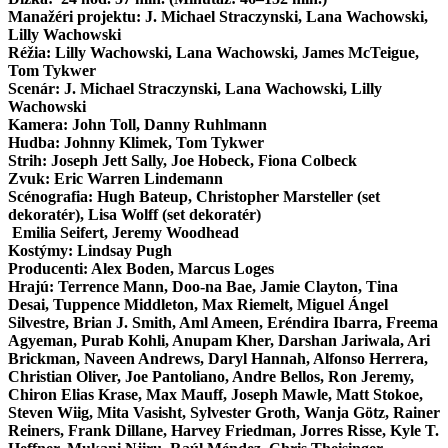
Manažéri projektu: J. Michael Straczynski, Lana Wachowski,
Lilly Wachowski
Réžia: Lilly Wachowski, Lana Wachowski, James McTeigue,
Tom Tykwer
Scenár: J. Michael Straczynski, Lana Wachowski, Lilly
Wachowski
Kamera: John Toll, Danny Ruhlmann
Hudba: Johnny Klimek, Tom Tykwer
Strih: Joseph Jett Sally, Joe Hobeck, Fiona Colbeck
Zvuk: Eric Warren Lindemann
Scénografia: Hugh Bateup, Christopher Marsteller (set
dekoratér), Lisa Wolff (set dekoratér)
Emilia Seifert, Jeremy Woodhead
Kostýmy: Lindsay Pugh
Producenti: Alex Boden, Marcus Loges
Hrajú: Terrence Mann, Doo-na Bae, Jamie Clayton, Tina
Desai, Tuppence Middleton, Max Riemelt, Miguel Ángel
Silvestre, Brian J. Smith, Aml Ameen, Eréndira Ibarra, Freema
Agyeman, Purab Kohli, Anupam Kher, Darshan Jariwala, Ari
Brickman, Naveen Andrews, Daryl Hannah, Alfonso Herrera,
Christian Oliver, Joe Pantoliano, Andre Bellos, Ron Jeremy,
Chiron Elias Krase, Max Mauff, Joseph Mawle, Matt Stokoe,
Steven Wiig, Mita Vasisht, Sylvester Groth, Wanja Götz, Rainer
Reiners, Frank Dillane, Harvey Friedman, Jorres Risse, Kyle T.