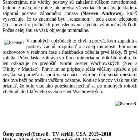
Samozrejme, nie všetky postavy sú zahalené rúškom nevedomosti.
Jednou z mála, nie úplne, ale predsa vševediacich postáv, je kladno-
záporná postava záhadného Jonasa (
Naveen Andrews
), ktorý
vysvetľuje, čo to znamená byť „senzantom“, teda skoro telepatom
(?) a hovorí o príčinách prenasledovania týchto výnimočných ľudí.
Počas celej šou sa však objavuje minimálne.
V mnohých epizódach to chvíľu potrvá, kým zapadnú a
postavy začnú rozprávať o svojej minulosti. Pomocou
rozhovorov v reálnom čase a flashbacku odhalia prvé lásky, či prvé
zabitia. Práve láska zohráva vo filme mimoriadne dôležitú úlohu, čo
len odkazuje na predošlú tvorbu sestier Wachowských (Neo a
Trinity v Matrixe). Práve im sa pripisuje réžia väčšiny epizód a pri
zvyšku sa podieľali aspoň na scenári a výrobe, čím seriál miestami
doslova baží po trošku väčšom odstupe. Koniec koncov však musím
priznať, že bolo viac ako potešením nechať sa po mnohých rokoch
vtiahnuť do fiktívneho sveta sestier Wachowských.
Ôsmy zmysel (Sense 8, TV seriál), USA, 2015–2018
Dĺžka: 24 hod. 57 min. (Minutáž: 46–152 min.)