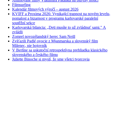
Animované filmy Vladimíra Pikalíka na blu-ray nosiči
Filmsurfing
Kalendár filmových výročí – august 2026
KVIFF a Proxima 2026: Vynikající trapnost na novém levelu,
pomalost a bizarnost v programu karlovarské paralelní
soutěžní sekce
Karlovarská bilancia: „Deti musíte to už zvládnuť sami." A
zvládli
Zomrel novozélandský herec Sam Neill
Zvíťazili Padlé ovocie z Mjanmarska a slovenský film
Milenec, nie bojovník
V Berlíne sa uskutoční retrospektívna prehliadka klasického
slovenského a českého filmu
Juliette Binoche si myslí, že sme všetci tvorcovia