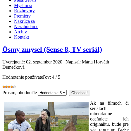
Press Servis
Myslim si
Rozhovory
Premiéry
Nakrúca sa
Nezabúdame
Archív
Kontakt
Ôsmy zmysel (Sense 8, TV seriál)
Uverejnené: 02. september 2020
|
Napísal: Mária Horváth
Demečková
Hodnotenie používateľov:
4
/
5
Prosím, ohodnoťte
Ak na filmoch či
seriáloch
mimoriadne
oceňujete ich
originalitu, bude pre
vás pomerne ťažké