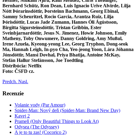
Heffner, Mukani Njiru, Raúl Méndez, Chris Theisinger,
Bernhard Schütz, Ron Dean, Luis Ignacio Urive Alvirde, Lilja
Nótt Þórarinsdóttir, Þorsteinn Bachmann, Georg Ebinal,
Sammy Scheuritzel, Rocio Garcia, Arantza Ruiz, Lilja
Þórisdóttir, Lucas Jade Zumann, Hannes Óli Ágústsson,
Birgitta Sigursteinsdóttir, Tristan Gribbin, Ester
Sveinbjarnardóttir, Jesus N. Jimenez, Howie Johnson, Emily
Matheny, Toby Onwumere, Danny Goldring, Amy Mußul,
Irene Azuela, Kyeong-yeong Lee, Georg Tryphon, Dong-seok
Ma, Hannah Leigh, In-pyo Cha, Yeo-jeong Yoon, Lára Jóhanna
Jónsdóttir, Mansi Dovhal, Priya Bhatija, Antoine McKay,
Stefán Hallur Stefánsson, Joe Toedtling
Distribúcia: Netflix
Foto: ČSFD cz.
Predch.
Nasl.
Recenzie
Volanie vody (Par Amour)
Spider-Man: Nový deň (Spider-Man: Brand New Day)
Kavej 2
Prameň (Only Beautiful Things to Look At)
Odysea (The Odyssey)
A je to tu zas! (Cocorico 2)