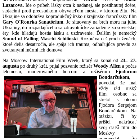
Lazarova
. Ide o príbeh lásky otca k nadanej, ale postihnutej dcére,
stojacimi proti predsudkom obyvateľom mesta, v ktorom žijú. Na
Ukrajine sa odohráva koprodukčný írsko-ukrajinsko-francúzsky film
Gary O´Rourka Sanatórium.
Je situovaný na breh mora na juhu
Ukrajiny, do rozpadajúceho sa zdravotnícke zariadenie zo sovietskej
éry, kde hľadajú hostia lásku a uzdravenie. Ďalším je nemecký
Sound of Falling Maschi
Schilinski
. Rozpráva o štyroch ženách,
ktoré delia desaťročia, ale spája ich trauma, odhaľujúca pravdu za
zvetranými múrmi ich domova.
Na Moscow International Film Week, ktorý sa konal od
23.- 27.
augusta
po druhý krát, prijal pozvanie režisér
Woody Allen
a počas
telemostu, moderovaného
hercom a režisérom
Fjodorom
Bondarčukom
,
povedal, že mal
vždy rád ruský
film, osobne sa
stretol s otcom
Fjodora Sergejom
Bondarčukom. Na
otázku, či by
prišiel nakrúcať
svoj ďalší film do
Moskvy
odpovedal, že