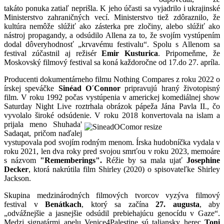
takáto ponuka zatiaľ neprišla. K jeho účasti sa vyjadrilo i ukrajinské
Ministerstvo zahraničných vecí. Ministerstvo tiež zdôraznilo, že
kultúra nemôže slúžiť ako zásterka pre zločiny, alebo slúžiť ako
nástroj propagandy, a odsúdilo Allena za to, že svojím vystúpením
dodal dôveryhodnosť „krvavému festivalu“. Spolu s Allenom sa
festival zúčastnil aj režisér
Emir Kusturica
. Pripomeňme, že
Moskovský filmový festival sa koná každoročne od 17.do 27. apríla.
Producenti dokumentárneho filmu Nothing Compares z roku 2022 o
írskej speváčke
Sinéad O´Connor
pripravujú hraný životopisný
film. V roku 1992 počas vystúpenia v americkej komediálnej show
Saturday Night Live roztrhala obrázok pápeža Jána Pavla II., čo
vyvolalo široké odsúdenie. V roku 2018 konvertovala na islam
a
prijala meno Shuhada'
Sadaqat, pričom naďalej
vystupovala pod svojím rodným menom. Írska hudobníčka vydala v
roku 2021, len dva roky pred svojou smrťou v roku 2023, memoáre
s názvom
"Rememberings".
Réžie by sa mala ujať
Josephine
Decker
, ktorá nakrútila film Shirley (2020) o spisovateľke Shirley
Jackson.
Skupina medzinárodných filmových tvorcov vyzýva filmový
festival v
Benátkach
, ktorý sa začína
27. augusta
, aby
„odvážnejšie a jasnejšie odsúdil prebiehajúcu genocídu v Gaze“.
Medzi signatármi apelu Venice4Palestine sú taliansky herec
Toni