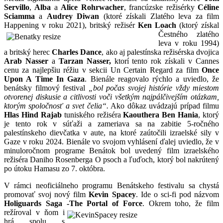
Servillo
,
Alba
a
Alice Rohrwacher
, francúzske režisérky
Céline
Sciamma
a
Audrey Diwan
(ktoré získali Zlatého leva za film
Happening v roku 2021), britský režisér
Ken Loach
(ktorý získal
Čestného zlatého
leva v roku 1994)
a britský herec
Charles Dance
, ako aj palestínska režisérska dvojica
Arab Nasser
a
Tarzan Nasser,
ktorí tento rok získali v Cannes
cenu za najlepšiu réžiu v sekcii Un Certain Regard za film
Once
Upon A Time In Gaza
. Bienále reagovalo rýchlo a uviedlo, že
benátsky filmový festival
„bol počas svojej histórie vždy miestom
otvorenej diskusie a citlivosti voči všetkým najpálčivejším otázkam,
ktorým spoločnosť a svet čelia“.
Ako dôkaz uvádzajú prípad filmu
Hlas Hind Rajab
tuniského režiséra
Kaouthera Ben Hania
, ktorý
je tento rok v súťaži a zameriava sa na zabitie 5-ročného
palestínskeho dievčatka v aute, na ktoré zaútočili izraelské sily v
Gaze v roku 2024. Bienále vo svojom vyhlásení ďalej uviedlo, že v
minuloročnom programe Benátok bol uvedený film izraelského
režiséra Daniho Rosenberga O psoch a ľuďoch, ktorý bol nakrútený
po útoku Hamasu zo 7. októbra.
V rámci neoficiálneho programu Benátskeho festivalu sa chystá
promovať svoj nový film
Kevin Spacey
. Ide o sci-fi pod názvom
Holiguards Saga -The Portal of
Force
. Okrem toho, že film
režíroval v ňom i
hrá spolu s