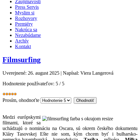
Zaujímavosti
Press Servis
Myslim si
Rozhovory
Premiéry
Nakrúca sa
Nezabúdame
Archív
Kontakt
Filmsurfing
Uverejnené: 26. august 2025
|
Napísal: Viera Langerová
Hodnotenie používateľov:
5
/
5
Prosím, ohodnoťte
Medzi európskymi
filmami, ktoré sa
uchádzajú o nomináciu na Oscara, sú okrem českého dokumentu
Kláry Tasovskej Ešte nie som, kým chcem byť i bulharsko-
nemecko-luxemburská koprodukcia
Tarika
režiséra
Milka