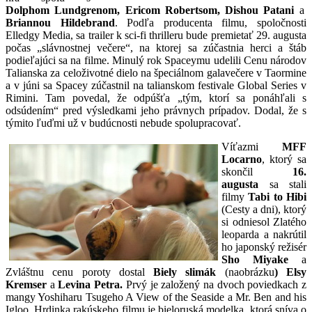
Dolphom Lundgrenom, Ericom Robertsom, Dishou Patani
a
Briannou Hildebrand
. Podľa producenta filmu, spoločnosti
Elledgy Media, sa trailer k sci-fi thrilleru bude premietať 29. augusta
počas „slávnostnej večere“, na ktorej sa zúčastnia herci a štáb
podieľajúci sa na filme. Minulý rok Spaceymu udelili Cenu národov
Talianska za celoživotné dielo na špeciálnom galavečere v Taormine
a v júni sa Spacey zúčastnil na talianskom festivale Global Series v
Rimini. Tam povedal, že odpúšťa „tým, ktorí sa ponáhľali s
odsúdením“ pred výsledkami jeho právnych prípadov. Dodal, že s
týmito ľuďmi už v budúcnosti nebude spolupracovať.
Víťazmi
MFF
Locarno
, ktorý sa
skončil
16.
augusta
sa stali
filmy
Tabi to Hibi
(Cesty a dni), ktorý
si odniesol Zlatého
leoparda a nakrútil
ho japonský režisér
Sho
Miyake
a
Zvláštnu cenu poroty dostal
Biely slimák
(naobrázku
) Elsy
Kremser
a
Levina Petra.
Prvý je založený na dvoch poviedkach z
mangy Yoshiharu Tsugeho A View of the Seaside a Mr. Ben and his
Igloo. Hrdinka rakúskeho filmu je bieloruská modelka, ktorá sníva o