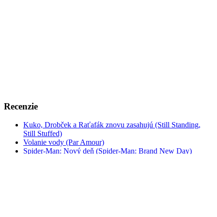
Recenzie
Kuko, Drobček a Raťafák znovu zasahujú (Still Standing,
Still Stuffed)
Volanie vody (Par Amour)
Spider-Man: Nový deň (Spider-Man: Brand New Day)
Kavej 2
Prameň (Only Beautiful Things to Look At)
Odysea (The Odyssey)
A je to tu zas! (Cocorico 2)
Evil Dead: Zhor v pekle (Evil Dead Burn)
Zrodený z temnoty (Yön lapsi / Nightborn)
Vaiana (Moana)