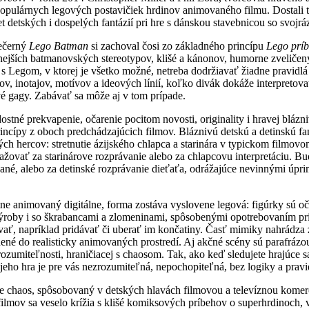
populárnych legových postavičiek hrdinov animovaného filmu. Dostali ta
et detských i dospelých fantázií pri hre s dánskou stavebnicou so svo
večerný
Lego Batman
si zachoval čosi zo základného princípu
Lego prí
ravnejších batmanovských stereotypov, klišé a kánonov, humorne zvelič
 s Legom, v ktorej je všetko možné, netreba dodržiavať žiadne pravidlá
, inotajov, motívov a ideových línií, koľko divák dokáže interpretovať
livé gagy. Zabávať sa môže aj v tom prípade.
stné prekvapenie, očarenie pocitom novosti, originality i hravej blázn
incípy z oboch predchádzajúcich filmov. Bláznivú detskú a detinskú fan
vých hercov: stretnutie ázijského chlapca a starinára v typickom filmo
ovať za starinárove rozprávanie alebo za chlapcovu interpretáciu. Bu
vané, alebo za detinské rozprávanie dieťaťa, odrážajúce nevinnými úpr
ne animovaný digitálne, forma zostáva vyslovene legová: figúrky sú oč
ýroby i so škrabancami a zlomeninami, spôsobenými opotrebovaním pri
ať, napríklad pridávať či uberať im končatiny. Časť mimiky nahrádza
dené do realisticky animovaných prostredí. Aj akčné scény sú parafráz
rozumiteľnosti, hraničiacej s chaosom. Tak, ako keď sledujete hrajúce 
 jeho hra je pre vás nezrozumiteľná, nepochopiteľná, bez logiky a pravi
je chaos, spôsobovaný v detských hlavách filmovou a televíznou kome
filmov sa veselo krížia s klišé komiksových príbehov o superhrdinoch,