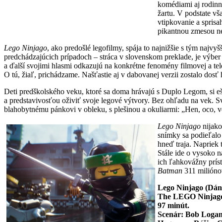
komédiami aj rodinn
žartu. V podstate vš
vtipkovanie a spris
pikantnou zmesou neb
Lego Ninjago
, ako predošlé legofilmy, spája to najnižšie s tým naj
predchádzajúcich prípadoch – stráca v slovenskom preklade, je výbe
a ďalší svojimi hlasmi odkazujú na konkrétne fenomény filmovej a tel
O tú, žiaľ, prichádzame. Našťastie aj v dabovanej verzii zostalo dosť 
Deti predškolského veku, ktoré sa doma hrávajú s Duplo Legom, si e
a predstavivosťou oživiť svoje legové výtvory. Bez ohľadu na vek. 
blahobytnému pánkovi v obleku, s plešinou a okuliarmi: „Hen, oco, 
Lego Ninjago
nijako
snímky sa podieľalo 
hneď traja. Napriek
Stále ide o vysoko 
ich ľahkovážny príst
Batman
311 milióno
Lego Ninjago (Dá
The LEGO Ninjag
97
minút.
Scenár: Bob Loga