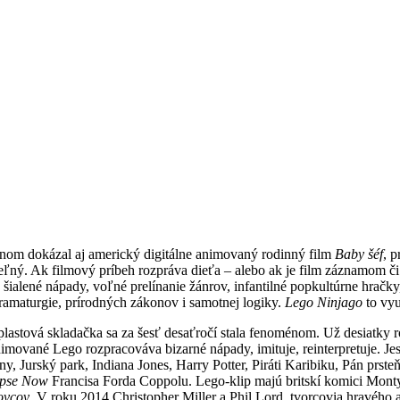
om dokázal aj americký digitálne animovaný rodinný film
Baby šéf
, p
eľný. Ak filmový príbeh rozpráva dieťa – alebo ak je film záznamom či
 šialené nápady, voľné prelínanie žánrov, infantilné popkultúrne hračky
ramaturgie, prírodných zákonov i samotnej logiky.
Lego Ninjago
to vyu
lastová skladačka sa za šesť desaťročí stala fenoménom. Už desiatky r
imované Lego rozpracováva bizarné nápady, imituje, reinterpretuje. J
ny, Jurský park, Indiana Jones, Harry Potter, Piráti Karibiku, Pán pr
ypse Now
Francisa Forda Coppolu. Lego-klip majú britskí komici Mont
ovcov
. V roku 2014 Christopher Miller a Phil Lord, tvorcovia hravéh