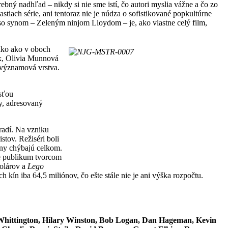
ný nadhľad – nikdy si nie sme istí, čo autori myslia vážne a čo zo
stiach série, ani tentoraz nie je núdza o sofistikované popkultúrne
o synom – Zeleným ninjom Lloydom – je, ako vlastne celý film,
nako ako v oboch
ux, Olivia Munnová
a významová vrstva.
sťou
y, adresovaný
radí. Na vzniku
stov. Režiséri boli
ány chýbajú celkom.
že publikum tvorcom
dolárov a
Lego
 kín iba 64,5 miliónov, čo ešte stále nie je ani výška rozpočtu.
 Whittington, Hilary Winston, Bob Logan, Dan Hageman, Kevin