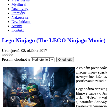
Press Servis
Myslim si
Rozhovory
Premiéry
Nakrúca sa
Nezabúdame
Archív
Kontakt
Lego Ninjago (The LEGO Ninjago Movie)
Uverejnené: 08. október 2017
Prosím, ohodnoťte
Ako nám prednedávn
značnej miery spasit
nezmyselné riešenia,
porušovanie zásad d
Legendárna dánska p
filmovej zábavy.
An
získali Hviezdne voj
aj parafráza
Apocal
kreslených
Simpson