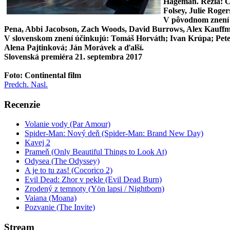
Hageman. Réžia: Ch
Folsey, Julie Rog
V pôvodnom znení 
Pena, Abbi Jacobson, Zach Woods, David Burrows, Alex Kauffma
V slovenskom znení účinkujú: Tomáš Horváth; Ivan Krúpa; Pet
Alena Pajtinková; Ján Morávek a ďalší.
Slovenská premiéra 21. septembra 2017
Foto: Continental film
Predch.
Nasl.
Recenzie
Volanie vody (Par Amour)
Spider-Man: Nový deň (Spider-Man: Brand New Day)
Kavej 2
Prameň (Only Beautiful Things to Look At)
Odysea (The Odyssey)
A je to tu zas! (Cocorico 2)
Evil Dead: Zhor v pekle (Evil Dead Burn)
Zrodený z temnoty (Yön lapsi / Nightborn)
Vaiana (Moana)
Pozvanie (The Invite)
Stream