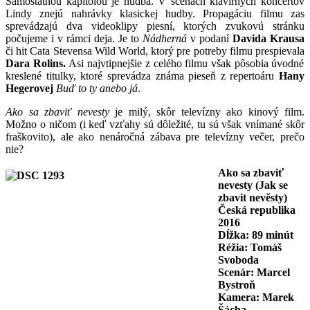
Samostatnou kapitolou je hudba. V scénach klavírnych koncertov
Lindy znejú nahrávky klasickej hudby. Propagáciu filmu zas
sprevádzajú dva videoklipy piesní, ktorých zvukovú stránku
počujeme i v rámci deja. Je to
Nádherná
v podaní
Davida Krausa
či hit Cata Stevensa Wild World, ktorý pre potreby filmu prespievala
Dara Rolins.
Asi najvtipnejšie z celého filmu však pôsobia úvodné
kreslené titulky, ktoré sprevádza známa pieseň z repertoáru
Hany
Hegerovej
Buď to ty anebo já
.
Ako sa zbaviť nevesty
je milý, skôr televízny ako kinový film.
Možno o ničom (i keď vzťahy sú dôležité, tu sú však vnímané skôr
fraškovito), ale ako nenáročná zábava pre televízny večer, prečo
nie?
Ako sa zbaviť
nevesty (Jak se
zbavit nevěsty)
Česká republika
2016
Dĺžka: 89 minút
Réžia: Tomáš
Svoboda
Scenár: Marcel
Bystroň
Kamera: Marek
Šácha