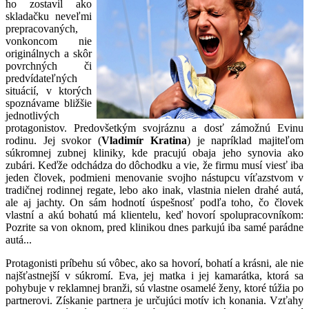
ho zostavil ako
skladačku neveľmi
prepracovaných,
vonkoncom nie
originálnych a skôr
povrchných či
predvídateľných
situácií, v ktorých
spoznávame bližšie
jednotlivých
protagonistov. Predovšetkým svojráznu a dosť zámožnú Evinu
rodinu. Jej svokor (
Vladimír Kratina
) je napríklad majiteľom
súkromnej zubnej kliniky, kde pracujú obaja jeho synovia ako
zubári. Keďže odchádza do dôchodku a vie, že firmu musí viesť iba
jeden človek, podmieni menovanie svojho nástupcu víťazstvom v
tradičnej rodinnej regate, lebo ako inak, vlastnia nielen drahé autá,
ale aj jachty. On sám hodnotí úspešnosť podľa toho, čo človek
vlastní a akú bohatú má klientelu, keď hovorí spolupracovníkom:
Pozrite sa von oknom, pred klinikou dnes parkujú iba samé parádne
autá...
Protagonisti príbehu sú vôbec, ako sa hovorí, bohatí a krásni, ale nie
najšťastnejší v súkromí. Eva, jej matka i jej kamarátka, ktorá sa
pohybuje v reklamnej branži, sú vlastne osamelé ženy, ktoré túžia po
partnerovi. Získanie partnera je určujúci motív ich konania. Vzťahy