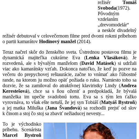
režisér
Tomáš
Svoboda
(1972).
Pôvodným
vzdelaním
„drevomodelár“
a neskôr divadelný
režisér debutoval v celovečernom filme pred dvomi rokmi príbehom
o partii kamarátov
Hodinový manžel
(2014).
Teraz načrel skôr do ženského sveta. Ústrednou postavou filmu je
dynamická majiteľka cukrárne Eva (
Lenka Vlasáková
). Je
rozvedená, ale s bývalým manželom (
David Matásek
) si udržali
viac ako kamarátsky vzťah. Dokonca natoľko, že keď ju pozve na
večeru do prepychovej reštaurácie, začne to vnímať ako ľúbostné
rande, na ktorom ju možno opäť požiada o ruku. Namiesto toho sa
dozvie, že sa zamiloval do atraktívnej klaviristky Lindy (
Andrea
Kerestešová
), chce sa s ňou oženiť a predpokladá, že bývalá
manželka im upečie svadobnú tortu. Eva sa s tým len ťažko
vyrovnáva, to však ešte netuší, že jej syn Tobiáš (
Matyáš Bystroň
)
a jej matka Miluška (
Jana Švandová
) sa rozhodli prejsť od slov
k činom a stoj čo stoj sa zbaviť nežiaducej nevesty...
To je východisko
príbehu. Scenárista
Marcel Bystroň