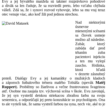
Evy a jej bývalého manžela sú takmer rozprávkovo pohodové
a divák sa len čuduje, že sa rozviedli preto, lebo vzťahu chýbala
vášeň. Zdá sa, že i synovi rozvod vyhovuje, lebo sa mu vraj teraz
otec venuje viac, ako keď žili pod jednou strechou.
Nad niektorými
úsmevne
mienenými scénami
sa človek usmeje
možno až následne.
Zubár, ktorý
zabúda dať pred
trhaním zuba
pacientovi injekciu
a ten mu vylepí
zaucho. Hrdinka,
ktorá hľadá
v dezerte zásnubný
prsteň. Dialógy Evy a jej kamarátky o mužských kladoch
a záporoch futbalového trénera malého Tobiáša (spevák
Matěj
Ruppert
). Problémy so žiarlivou a večne frustrovanou švagrinou
atď. Osobne ma zaujala tzv. výchovná scéna v škole. Evu zavolajú,
že jej syn vystrelil detskou striekacou zbraňou farbu na svoju
sesternicu, a odporúčajú jej preto konzultácie so psychológom. Ona
to ale vyrieši tak, že sama vystrelí farbou na syna, nech vie, aké to je