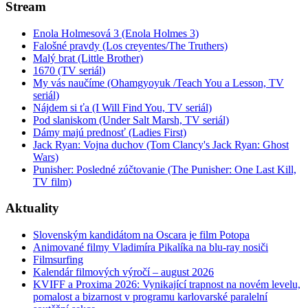
Stream
Enola Holmesová 3 (Enola Holmes 3)
Falošné pravdy (Los creyentes/The Truthers)
Malý brat (Little Brother)
1670 (TV seriál)
My vás naučíme (Ohamgyoyuk /Teach You a Lesson, TV
seriál)
Nájdem si ťa (I Will Find You, TV seriál)
Pod slaniskom (Under Salt Marsh, TV seriál)
Dámy majú prednosť (Ladies First)
Jack Ryan: Vojna duchov (Tom Clancy's Jack Ryan: Ghost
Wars)
Punisher: Posledné zúčtovanie (The Punisher: One Last Kill,
TV film)
Aktuality
Slovenským kandidátom na Oscara je film Potopa
Animované filmy Vladimíra Pikalíka na blu-ray nosiči
Filmsurfing
Kalendár filmových výročí – august 2026
KVIFF a Proxima 2026: Vynikající trapnost na novém levelu,
pomalost a bizarnost v programu karlovarské paralelní