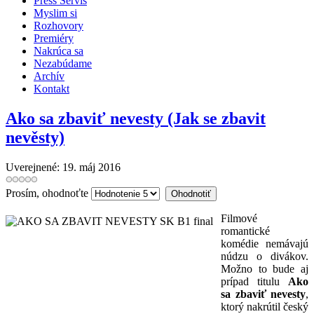
Press Servis
Myslim si
Rozhovory
Premiéry
Nakrúca sa
Nezabúdame
Archív
Kontakt
Ako sa zbaviť nevesty (Jak se zbavit
nevěsty)
Uverejnené: 19. máj 2016
Prosím, ohodnoťte
Filmové
romantické
komédie nemávajú
núdzu o divákov.
Možno to bude aj
prípad titulu
Ako
sa zbaviť nevesty
,
ktorý nakrútil český