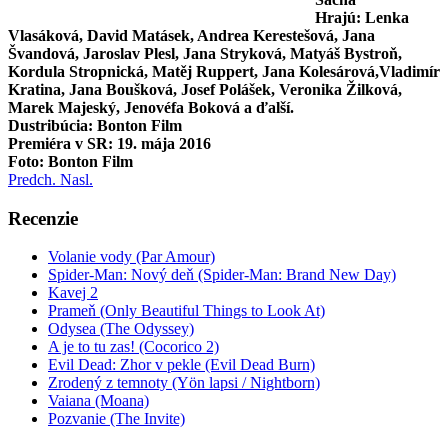
Hrajú: Lenka
Vlasáková, David Matásek, Andrea Kerestešová, Jana
Švandová, Jaroslav Plesl, Jana Stryková, Matyáš Bystroň,
Kordula Stropnická, Matěj Ruppert, Jana Kolesárová,Vladimír
Kratina, Jana Boušková, Josef Polášek, Veronika Žilková,
Marek Majeský, Jenovéfa Boková a ďalší.
Dustribúcia: Bonton Film
Premiéra v SR: 19. mája 2016
Foto: Bonton Film
Predch.
Nasl.
Recenzie
Volanie vody (Par Amour)
Spider-Man: Nový deň (Spider-Man: Brand New Day)
Kavej 2
Prameň (Only Beautiful Things to Look At)
Odysea (The Odyssey)
A je to tu zas! (Cocorico 2)
Evil Dead: Zhor v pekle (Evil Dead Burn)
Zrodený z temnoty (Yön lapsi / Nightborn)
Vaiana (Moana)
Pozvanie (The Invite)