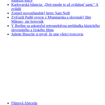
soutěžní sekce
Karlovarská bilancia: „Deti musíte to už zvládnuť sami." A
zvládli
Zomrel novozélandský herec Sam Neill
Zvíťazili Padlé ovocie z Mjanmarska a slovenský film
Milenec, nie bojovník
V Berlíne sa uskutoční retrospektívna prehliadka klasického
slovenského a českého filmu
Juliette Binoche si myslí, že sme všetci tvorcovia
Filmová Abeceda