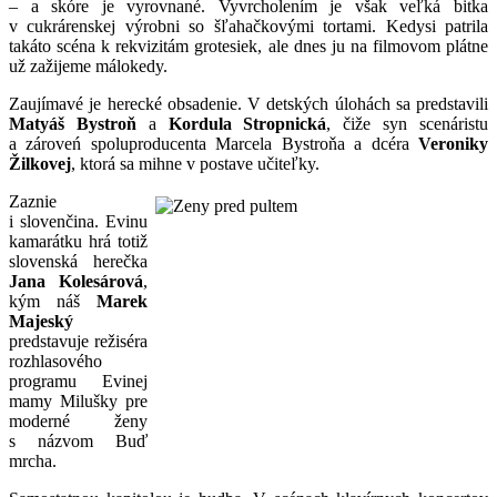
– a skóre je vyrovnané. Vyvrcholením je však veľká bitka
v cukrárenskej výrobni so šľahačkovými tortami. Kedysi patrila
takáto scéna k rekvizitám grotesiek, ale dnes ju na filmovom plátne
už zažijeme málokedy.
Zaujímavé je herecké obsadenie. V detských úlohách sa predstavili
Matyáš Bystroň
a
Kordula Stropnická
, čiže syn scenáristu
a zároveń spoluproducenta Marcela Bystroňa a dcéra
Veroniky
Žilkovej
, ktorá sa mihne v postave učiteľky.
Zaznie
i slovenčina. Evinu
kamarátku hrá totiž
slovenská herečka
Jana Kolesárová
,
kým náš
Marek
Majeský
predstavuje režiséra
rozhlasového
programu Evinej
mamy Milušky pre
moderné ženy
s názvom Buď
mrcha.