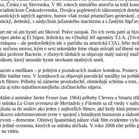
, Česku i na Slovensku. V 80. rokoch minulého storočia sa totiž komi
socialistickom Československu. Dvojica popletených súkromných detek
aotických tajných agentov, humor však zostal priamočiaro groteskný, z
istický, detinský, s nádychom južanského machizmu a s častými štipľa
rt nie sú ani bystrí ani šikovní. Práve naopak.
Do ich sveta patrí aj fúz
úper alebo aj El Súper, dobrácky no výbušný šéf agentúry T.I.A. (Técn
erráquea – ale predovšetkým ide o paródiu na americkú CIA). Jeho mol
ov nočnou morou, kým o sexi sekretárke Irme obaja snívajú zaľúbené sny
átor profesor Bacterio, v rôznych úlohách sa objavuje malý naivný muž
íkom, ktorý neustále hynie stovkami strašných smrtí.
 kňazom a mníškam – je jedným z poznávacích znakov komiksu. Postavy
alšie fatálne rany. V komiksoch sa objavujú parodické narážky na polit
šných filmov. Príbehy sú zámerne prostoduché, obmieňajú schému o tom, 
ia aj toho najrafinovanejšieho zločineckého súpera.
eklám a animátor Javier Fesser (nar. 1964) príbehy Clevera a Smarta sf
á snímka
La Gran aventura de Mortadelo y Filemón
sa už vtedy v naši
písala sa do análov ako jeden z najhorších filmov, aké kedy kiná prinie
iksovo zdeformovanom svete v spojení s brutálnym humorom a slabodu
ázvom – dementne. Ohnivej španielskej náture však film evidentne vyh
i jediné ocenenia, ktorých sa snímka dočkala. V roku 2008 ešte prišlo
 na videu.