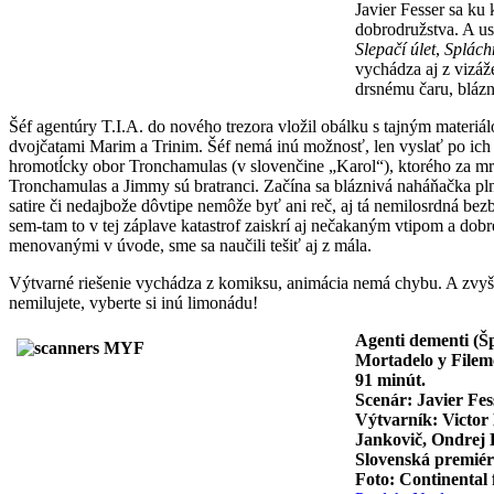
Javier Fesser sa ku
dobrodružstva. A us
Slepačí úlet
,
Splách
vychádza aj z vizá
drsnému čaru, blázni
Šéf agentúry T.I.A. do nového trezora vložil obálku s tajným materi
dvojčatami Marim a Trinim. Šéf nemá inú možnosť, len vyslať po ich 
hromotĺcky obor Tronchamulas (v slovenčine „Karol“), ktorého za mre
Tronchamulas a Jimmy sú bratranci. Začína sa bláznivá naháňačka plná
satire či nedajbože dôvtipe nemôže byť ani reč, aj tá nemilosrdná be
sem-tam to v tej záplave katastrof zaiskrí aj nečakaným vtipom a 
menovanými v úvode, sme sa naučili tešiť aj z mála.
Výtvarné riešenie vychádza z komiksu, animácia nemá chybu. A zvyšok…
nemilujete, vyberte si inú limonádu!
Agenti dementi (Š
Mortadelo y File
91
minút.
Scenár: Javier Fes
Výtvarník: Victor
Jankovič, Ondrej 
Slovenská premiér
Foto:
Continental 