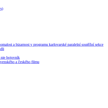
s)
malost a bizarnost v programu karlovarské paralelní soutěžní sekce
dli
 nie bojovník
lovenského a českého filmu