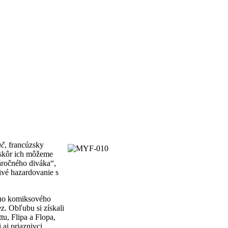
uč
, francúzsky
 skôr ich môžeme
áročného diváka“,
ivé hazardovanie s
eho komiksového
z. Obľubu si získali
tu, Flipa a Flopa,
aj priaznivci