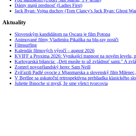
Dámy majú prednosť (Ladies First)
Jack Ryan: Vojna duchov (Tom Clancy's Jack Ryan: Ghost War
Aktuality
Slovenským kandidátom na Oscara je film Potopa
Animované filmy Vladimíra Pikalíka na blu-ray nosiči
Filmsurfing
Kalendár filmových výročí – august 2026
KVIFF a Proxima 2026: Vynikající trapnost na novém levelu, po
Karlovarská bilancia: „Deti musíte to už zvládnuť sami." A zvlá
Zomrel novozélandský herec Sam Neill
Zvíťazili Padlé ovocie z Mjanmarska a slovenský film Milenec,
V Berlíne sa uskutoční retrospektívna prehliadka klasického s
Juliette Binoche si myslí, že sme všetci tvorcovia