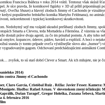
 komiksu Francisca Ibáñeza v roku 2014 vrátil. Tentoraz však skúsil š
pel. Je síce pravda, že komiksové figúrky v 3D až príliš pripomínajú p
nutý
,
Ovečka Shaun
) a hlavný zloduch Jimmy el Cachondo je vizuáln
že kedysi populárneho britského komika Martyho Feldmana), no animá
vosti, nekorektnosti i typickej komiksovej skratkovitosti.
álom. Nedobytný sejf mu vzápätí ukradol prešibaný zloduch Jimmy, spo
stopách Smarta a Clevera, teda Mortadela a Filemóna. Z väzenia sa vša
že dostali práve dvaja agenti, za čo im prisahal pomstu. A aby toho ne
 omylov, kopancov, úderov, pádov, havárií a explózií. A hoci o nejakej
zbožná sranda (v tomto prípade oveľa výstižnejšie slovo ako „humor“) vi
dobre vygradovaným gagom. Odchovaní predchádzajúcimi animákmi Contin
 zvyšok, to sú starí dobrí Clever a Smart. Ak ich milujete, nie je čo 
panielsko 2014)
món contra Jimmy el Cachondo
ser, Claro García, Cristóbal Ruiz . Réžia:
Javier Fesser
. Kamera: M
 Monigote. Hudba: Rafael Arnau. V slovenskom znení účinkujú: M
Kaprálik, Dušan Tarageľ, Gregor Hološka, Zuzana Šebová, Martina
a 4. februára 2016
film