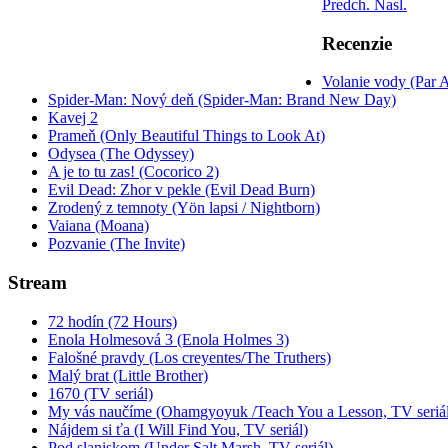
Predch.
Nasl.
Recenzie
Volanie vody (Par 
Spider-Man: Nový deň (Spider-Man: Brand New Day)
Kavej 2
Prameň (Only Beautiful Things to Look At)
Odysea (The Odyssey)
A je to tu zas! (Cocorico 2)
Evil Dead: Zhor v pekle (Evil Dead Burn)
Zrodený z temnoty (Yön lapsi / Nightborn)
Vaiana (Moana)
Pozvanie (The Invite)
Stream
72 hodín (72 Hours)
Enola Holmesová 3 (Enola Holmes 3)
Falošné pravdy (Los creyentes/The Truthers)
Malý brat (Little Brother)
1670 (TV seriál)
My vás naučíme (Ohamgyoyuk /Teach You a Lesson, TV seriál
Nájdem si ťa (I Will Find You, TV seriál)
Pod slaniskom (Under Salt Marsh, TV seriál)