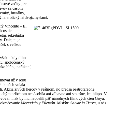
ksové zošity pre
tívov sa časom
emitý, brutálny,
vými erotickými dvojzmyslami.
atý Vincente – El
icos de
etná sekretárka
. Ďalej tu je
íček s veľkou
 však nikdy dlho
iku, spoločenský
ako hlúpi, nafúkaní,
ilmoval už v roku
ch kinách volala
sli. Akcia živých hercov v reálnom, no predsa pestrofarebne
chým príbehom nepôsobila ani zábavne ani smiešne, len hlúpo. V
ovoval, inak by mu neudelili päť národných filmových cien Goya.
 pokračovanie
Mortadelo y Filemón. Misión: Salvar la Tierra
, u nás