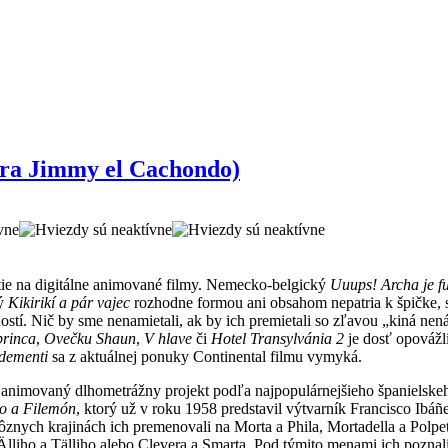
tra Jimmy el Cachondo)
tie na digitálne animované filmy. Nemecko-belgický
Uuups! Archa je f
ký
Kikirikí a pár vajec
rozhodne formou ani obsahom nepatria k špičke,
ostí. Nič by sme nenamietali, ak by ich premietali so zľavou „kiná nen
princa
,
Ovečku Shaun
,
V hlave
či
Hotel Transylvánia 2
je dosť opovážl
 dementi
sa z aktuálnej ponuky Continental filmu vymyká.
ne animovaný dlhometrážny projekt podľa najpopulárnejšieho španielsk
o a Filemón
, ktorý už v roku 1958 predstavil výtvarník Francisco Ibáñe
rôznych krajinách ich premenovali na Morta a Phila, Mortadella a Polpet
lliho a Tälliho alebo Clevera a Smarta. Pod týmito menami ich poznali 