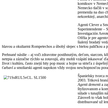
komiksov v Nemecku
Nemecko tlačili v 
premenila na duo ch
nekorektný, anarch
Agenti Clever a Sma
Superintendente – S
Investigación Aerot
Ofélia je pre agent
šialený bradatý ved
hlavou a okuliarmi Rompetechos a úbohý slepec s bielou paličkou a ps
Prehnané násilie – aj voči zdravotne postihnutým, deťom, starcom,
netrpia a zázračne rýchlo sa zotavujú, aby mohli vzápätí inkasovať ď
život i kultúru, často znejú hity pop music a hojne sa strieľa z úspe
ťarbaví a smoliarski agenti napokon vždy svojou neschopnosťou poraz
Španielsky tvorca r
2003. Triková hran
Agenti dementi
a za
štylizovanom a kom
súlade s tunajším n
Zároveň to však bol
distribuované už len