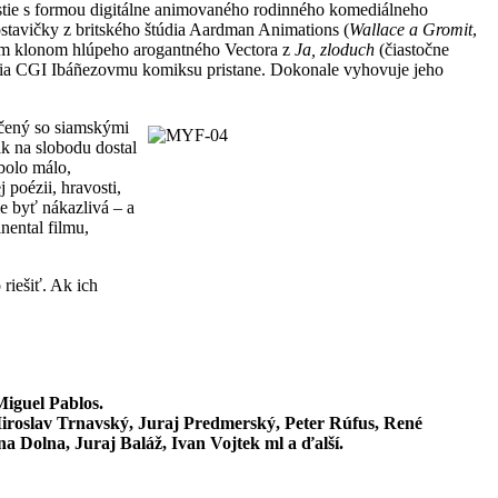
ťastie s formou digitálne animovaného rodinného komediálneho
ostavičky z britského štúdia Aardman Animations (
Wallace a Gromit
,
ym klonom hlúpeho arogantného Vectora z
Ja, zloduch
(čiastočne
cia CGI Ibáñezovmu komiksu pristane. Dokonale vyhovuje jeho
lčený so siamskými
k na slobodu dostal
bolo málo,
 poézii, hravosti,
e byť nákazlivá – a
ental filmu,
riešiť. Ak ich
iguel Pablos.
iroslav Trnavský, Juraj Predmerský, Peter Rúfus, René
 Dolna, Juraj Baláž, Ivan Vojtek ml a ďalší.