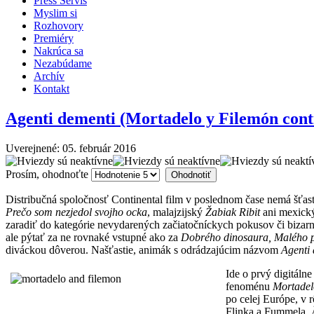
Press Servis
Myslim si
Rozhovory
Premiéry
Nakrúca sa
Nezabúdame
Archív
Kontakt
Agenti dementi (Mortadelo y Filemón con
Uverejnené: 05. február 2016
Prosím, ohodnoťte
Distribučná spoločnosť Continental film v poslednom čase nemá šťas
Prečo som nezjedol svojho
ocka
, malajzijský
Žabiak Ribit
ani mexic
zaradiť do kategórie nevydarených začiatočníckych pokusov či bizarn
ale pýtať za ne rovnaké vstupné ako za
Dobrého dinosaura, Malého 
diváckou dôverou. Našťastie, animák s odrádzajúcim názvom
Agenti
Ide o prvý digitál
fenoménu
Mortadel
po celej Európe, v 
Flinka a Fummela, Ä