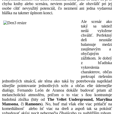
chyba knihy alebo scenára, neviem posúdiť, ale obzvlášť pri jej
osobe cítiť nevyužitý potenciál, čo nezmení ani jedna vydarená
hláška na takmer úplnom konci.
Ale scenár ako
taký sa taktiež
nedá vyložene
chváliť. Perfektný
deň neustále
balansuje medzi
zaujímavým a
obyčajným
zážitkom. Je dobrý
z hľadiska
vykreslenia
charakterov, občas
prekvapí riešením
jednotlivých situácií, ale téma ako taká by potrebovala napríklad
silnejšie pointovanie jednotlivých scén a občas ešte údernejšie
dialógy. Fernando León de Aranoa dokáže budovať priam až
melancholickú atmosféru, pričom o to viac s ňou kontrastuje
hudobná zložka (hity od
The Veltet Underground, Marylina
Mansona
, či
Ramones
). No, buď mal však ešte viac pritlačiť na
komediálnosť alebo ísť viac na dreň a aspoň tak sa pokúsiť
vybudovať akýsi pocit nebezpečia číhajúceho za najbližším rohom.