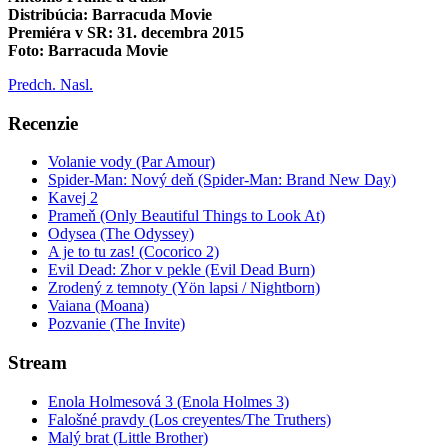
Distribúcia: Barracuda Movie
Premiéra v SR: 31. decembra 2015
Foto: Barracuda Movie
Predch.
Nasl.
Recenzie
Volanie vody (Par Amour)
Spider-Man: Nový deň (Spider-Man: Brand New Day)
Kavej 2
Prameň (Only Beautiful Things to Look At)
Odysea (The Odyssey)
A je to tu zas! (Cocorico 2)
Evil Dead: Zhor v pekle (Evil Dead Burn)
Zrodený z temnoty (Yön lapsi / Nightborn)
Vaiana (Moana)
Pozvanie (The Invite)
Stream
Enola Holmesová 3 (Enola Holmes 3)
Falošné pravdy (Los creyentes/The Truthers)
Malý brat (Little Brother)