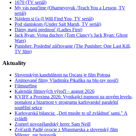
1670 (TV seriál)
My vás naučíme (Ohamgyoyuk /Teach You a Lesson, TV
seriál)
Nájdem si ťa (I Will Find You, TV seriál)
Pod slaniskom (Under Salt Marsh, TV seriál)
Dámy majú prednosť (Ladies First)
Jack Ryan: Vojna duchov (Tom Clancy's Jack Ryan: Ghost
Wars)
Punisher: Posledné zúčtovanie (The Punisher: One Last Kill,
TV film)
Aktuality
Slovenským kandidátom na Oscara je film Potopa
Animované filmy Vladimíra Pikalíka na blu-ray nosiči
Filmsurfing
Kalendár filmových výročí – august 2026
KVIFF a Proxima 2026: Vynikající trapnost na novém levelu,
pomalost a bizarnost v programu karlovarské paralelní
soutěžní sekce
Karlovarská bilancia: „Deti musíte to už zvládnuť sami." A
zvládli
Zomrel novozélandský herec Sam Neill
Zvíťazili Padlé ovocie z Mjanmarska a slovenský film
Milenec, nie bojovník