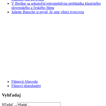
V Berlíne sa uskutoční retrospektívna prehliadka klasického
slovenského a českého filmu
Juliette Binoche si myslí, že sme všetci tvorcovia
Filmová Abeceda
Filmoví distrubutéri
Vyhľadaj
Hľadať ...