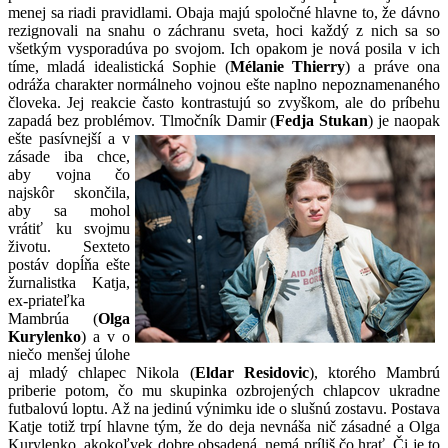
menej sa riadi pravidlami. Obaja majú spoločné hlavne to, že dávno
rezignovali na snahu o záchranu sveta, hoci každý z nich sa so
všetkým vysporadúva po svojom. Ich opakom je nová posila v ich
tíme, mladá idealistická Sophie (
Mélanie Thierry
) a práve ona
odráža charakter normálneho vojnou ešte naplno nepoznamenaného
človeka. Jej reakcie často kontrastujú so zvyškom, ale do príbehu
zapadá bez problémov. Tlmočník Damir (
Fedja
Stukan
) je naopak
ešte
pasívnejší a v
zásade iba chce,
aby vojna čo
najskôr skončila,
aby sa mohol
vrátiť ku svojmu
životu. Sexteto
postáv dopĺňa ešte
žurnalistka Katja,
ex-priateľka
Mambrúa (
Olga
Kurylenko
) a v o
niečo menšej úlohe
aj mladý chlapec Nikola (
Eldar Residovic
), ktorého Mambrú
priberie potom, čo mu skupinka ozbrojených chlapcov ukradne
futbalovú loptu. Až na jedinú výnimku ide o slušnú zostavu. Postava
Katje totiž trpí hlavne tým, že do deja nevnáša nič zásadné a Olga
Kurylenko, akokoľvek dobre obsadená, nemá príliš čo hrať. Či je to