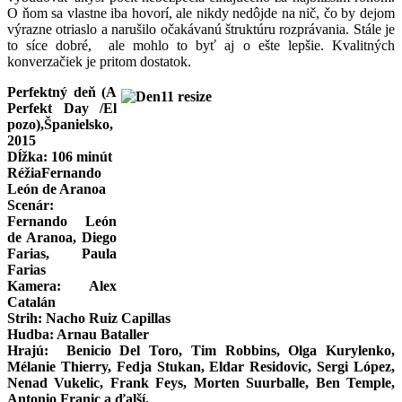
O ňom sa vlastne iba hovorí, ale nikdy nedôjde na nič, čo by dejom
výrazne otriaslo a narušilo očakávanú štruktúru rozprávania. Stále je
to síce dobré, ale mohlo to byť aj o ešte lepšie. Kvalitných
konverzačiek je pritom dostatok.
Perfektný deň (A
Perfekt Day /El
pozo),Španielsko,
2015
Dĺžka: 106 minút
RéžiaFernando
León de Aranoa
Scenár:
Fernando León
de Aranoa, Diego
Farias, Paula
Farias
Kamera: Alex
Catalán
Strih: Nacho Ruiz Capillas
Hudba: Arnau Bataller
Hrajú: Benicio Del Toro, Tim Robbins, Olga Kurylenko,
Mélanie Thierry, Fedja Stukan, Eldar Residovic, Sergi López,
Nenad Vukelic, Frank Feys, Morten Suurballe, Ben Temple,
Antonio Franic a ďalší.