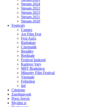
Stream 2024
Stream 2022
Stream 2023
Stream 2021
Stream 2020
Festivaly
Cannes
Art Film Fest
Fest Anča
Barbakan
Cinematik
Benátky
Berlinale
Festival Inakosti
Karlove Vary
MFF Bratislava
Minority Film Festival
Viennale
Febiofest
Iné
Citujeme
Zaujímavosti
Press Servis
Myslim si