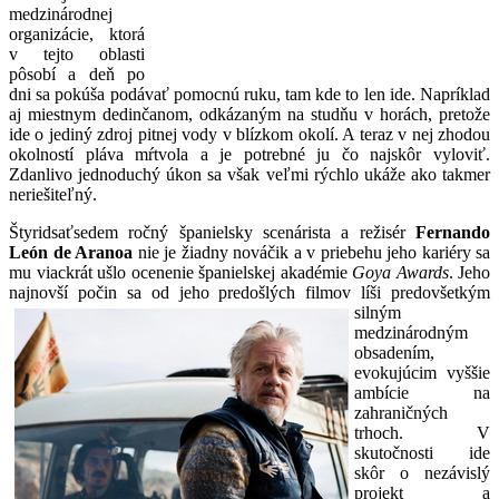
medzinárodnej
organizácie, ktorá
v tejto oblasti
pôsobí a deň po
dni sa pokúša podávať pomocnú ruku, tam kde to len ide. Napríklad
aj miestnym dedinčanom, odkázaným na studňu v horách, pretože
ide o jediný zdroj pitnej vody v blízkom okolí. A teraz v nej zhodou
okolností pláva mŕtvola a je potrebné ju čo najskôr vyloviť.
Zdanlivo jednoduchý úkon sa však veľmi rýchlo ukáže ako takmer
neriešiteľný.
Štyridsaťsedem ročný španielsky scenárista a režisér
Fernando
León de Aranoa
nie je žiadny nováčik a v priebehu jeho kariéry sa
mu viackrát ušlo ocenenie španielskej akadémie
Goya Awards
. Jeho
najnovší počin sa od
jeho predošlých filmov líši predovšetkým
silným
medzinárodným
obsadením,
evokujúcim vyššie
ambície na
zahraničných
trhoch. V
skutočnosti ide
skôr o nezávislý
projekt a