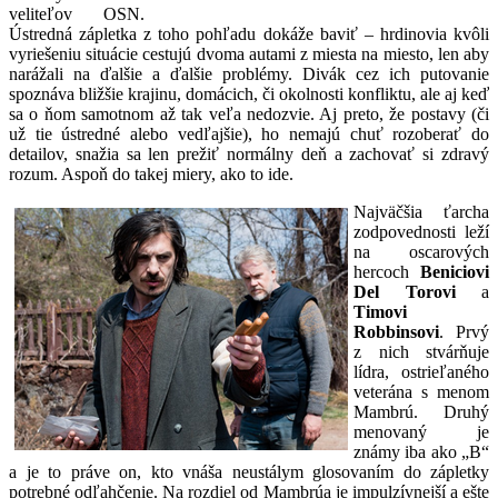
veliteľov OSN.
Ústredná zápletka z toho pohľadu dokáže baviť – hrdinovia kvôli
vyriešeniu situácie cestujú dvoma autami z miesta na miesto, len aby
narážali na ďalšie a ďalšie problémy. Divák cez ich putovanie
spoznáva bližšie krajinu, domácich, či okolnosti konfliktu, ale aj keď
sa o ňom samotnom až tak veľa nedozvie. Aj preto, že postavy (či
už tie ústredné alebo vedľajšie), ho nemajú chuť rozoberať do
detailov, snažia sa len prežiť normálny deň a zachovať si zdravý
rozum. Aspoň do takej miery, ako to ide.
Najväčšia ťarcha
zodpovednosti leží
na oscarových
hercoch
Beniciovi
Del Torovi
a
Timovi
Robbinsovi
. Prvý
z nich stvárňuje
lídra, ostrieľaného
veterána s menom
Mambrú. Druhý
menovaný je
známy iba ako „B“
a je to práve on, kto vnáša neustálym glosovaním do zápletky
potrebné odľahčenie. Na rozdiel od Mambrúa je impulzívnejší a ešte