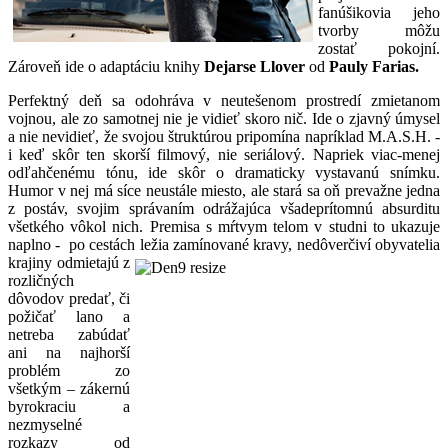
fanúšikovia jeho
tvorby môžu
zostať pokojní.
Zároveň ide o adaptáciu knihy
Dejarse Llover
od
Pauly Farias.
Perfektný deň sa odohráva v neutešenom prostredí zmietanom
vojnou, ale zo samotnej nie je vidieť skoro nič. Ide o zjavný úmysel
a nie nevidieť, že svojou štruktúrou pripomína napríklad M.A.S.H. -
i keď skôr ten skorší filmový, nie seriálový. Napriek viac-menej
odľahčenému tónu, ide skôr o dramaticky vystavanú snímku.
Humor v nej má síce neustále miesto, ale stará sa oň prevažne jedna
z postáv, svojim správaním odrážajúca všadeprítomnú absurditu
všetkého vôkol nich. Premisa s mŕtvym telom v studni to ukazuje
naplno - po cestách ležia zamínované kravy,
nedôverčiví obyvatelia
krajiny odmietajú z
rozličných
dôvodov predať, či
požičať lano a
netreba zabúdať
ani na najhorší
problém zo
všetkým – zákernú
byrokraciu a
nezmyselné
rozkazy od