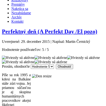
Rozhovory
Premiéry
Nakrúca sa
Nezabúdame
Archív
Kontakt
Perfektný deň (A Perfekt Day /El pozo)
Uverejnené: 29. december 2015
|
Napísal: Martin Černický
Hodnotenie používateľov:
5
/
5
Prosím, ohodnoťte
Píše sa rok 1995 a
kdesi na Balkáne
stále zúri vojna. Jej
priamou súčasťou
je aj skupina
humanitárnych
pracovníkov akejsi
fiktívnej