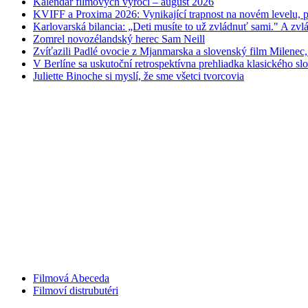
Kalendár filmových výročí – august 2026
KVIFF a Proxima 2026: Vynikající trapnost na novém levelu, po
Karlovarská bilancia: „Deti musíte to už zvládnuť sami." A zvlá
Zomrel novozélandský herec Sam Neill
Zvíťazili Padlé ovocie z Mjanmarska a slovenský film Milenec,
V Berlíne sa uskutoční retrospektívna prehliadka klasického s
Juliette Binoche si myslí, že sme všetci tvorcovia
Filmová Abeceda
Filmoví distrubutéri