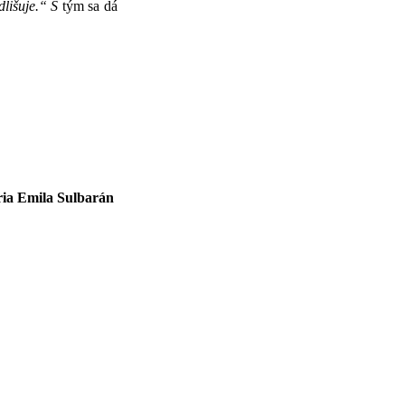
dlišuje.“ S
tým sa dá
ria Emila Sulbarán