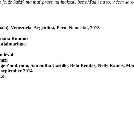
m je, že každý má mať právo na inakosť, bez ohľadu na to, v čom sa o
malo), Venezuela, Argentína, Peru, Nemecko, 2013
ariana Rondón
Cajahuaringa
ideval
nazi
ge Zambrano, Samantha Castillo, Beto Benitas, Nelly Ramos, Ma
. september 2014
.o.