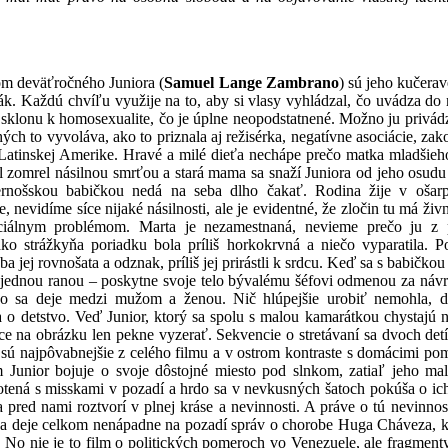
m deväťročného Juniora (
Samuel Lange Zambrano
) sú jeho kučera
k. Každú chvíľu využije na to, aby si vlasy vyhládzal, čo uvádza do
 sklonu k homosexualite, čo je úplne neopodstatnené. Možno ju privádz
ých to vyvoláva, ako to priznala aj režisérka, negatívne asociácie, z
Latinskej Amerike. Hravé a milé dieťa nechápe prečo matka mladšieh
l zomrel násilnou smrťou a stará mama sa snaží Juniora od jeho osudu 
rnošskou babičkou nedá na seba dlho
čakať. Rodina žije v oša
 nevidíme síce nijaké násilnosti, ale je evidentné, že zločin tu má ži
iálnym problémom. Marta je nezamestnaná, nevieme prečo ju z prá
ko strážkyňa poriadku bola príliš horkokrvná a niečo vyparatila. P
ba jej rovnošata a odznak, príliš jej prirástli k srdcu. Keď sa s babičk
jednou ranou – poskytne svoje telo bývalému šéfovi odmenou za návr
čo sa deje medzi mužom a ženou. Nič hlúpejšie urobiť nemohla,
d
a o detstvo. Veď Junior, ktorý sa spolu s malou kamarátkou chystajú n
e na obrázku len pekne vyzerať. Sekvencie o stretávaní sa dvoch detí
 sú najpôvabnejšie z celého filmu a v ostrom kontraste s domácimi po
 Junior bojuje o svoje dôstojné miesto pod slnkom, zatiaľ jeho mal
tená s misskami v pozadí a hrdo sa v nevkusných šatoch pokúša o ic
a pred nami roztvorí v plnej kráse a nevinnosti. A práve o
tú nevinno
 sa deje celkom nenápadne na pozadí správ o chorobe Huga Cháveza, k
 No nie je to film o politických pomeroch vo Venezuele, ale fragment