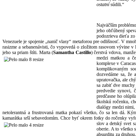
ostatní
súdili.“
Najväčším problémo
jeho obľúbený spevá
podozrieva dieťa zo
Venezuele je spojenie „nanič vlasy“ metaforou pre odlišnosť. V mnoh
rasizme a sebanenávisti, čo vypovedá o zložitom rasovom vývine v 
jeho sa priam štíti. Marta (
Samantha Castillo
) čerstvá vdova, manže
medzi matkou a če
komplexe v Caracase,
komplikovaným soc
dozvedáme sa, že a
upratovačka, ale chý
sa zabiť dve muchy 
predvedie synovi, 
predčasne ho olúpil
školskú ročenku, chc
dialógy medzi nimi,
netolerantná a frustrovaná matka pokazí všetko, čo sa len dá. Kým
kamarátka srší sebavedomím. Chce byť okrem fotky do ročenky vyfo
slov a detský svet s
oberie. A to všetko
absurditu za druhou.