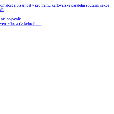
malost a bizarnost v programu karlovarské paralelní soutěžní sekce
dli
 nie bojovník
lovenského a českého filmu