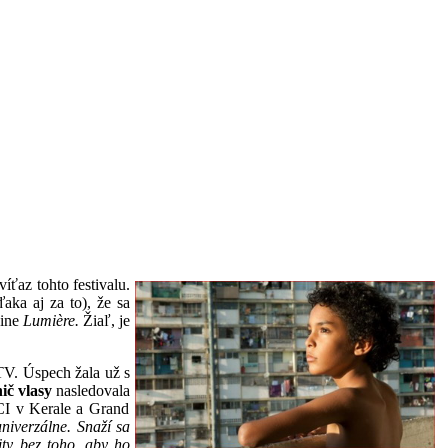
íťaz tohto festivalu.
aka aj za to), že sa
ine
Lumière.
Žiaľ, je
TV. Úspech žala už s
č vlasy
nasledovala
CI v Kerale a Grand
univerzálne. Snaží sa
ty bez toho, aby ho