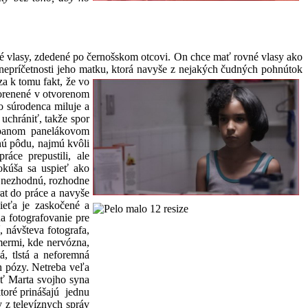
vé vlasy, zdedené po černošskom otcovi. On chce mať rovné vlasy ako
 nepríčetnosti jeho matku, ktorá navyše z nejakých čudných
pohnútok
a k tomu fakt, že vo
akorenené v otvorenom
o súrodenca miluje a
uchrániť, takže spor
rpanom panelákovom
vnú pôdu, najmú kvôli
ce prepustili, ale
okúša sa uspieť ako
ou nezhodnú, rozhodne
at do práce a navyše
ieťa je zaskočené a
a fotografovanie pre
, návšteva fotografa,
mermi, kde nervózna,
á, tlstá a neforemná
h pózy. Netreba veľa
sť Marta svojho syna
toré prinášajú jednu
y z televíznych správ