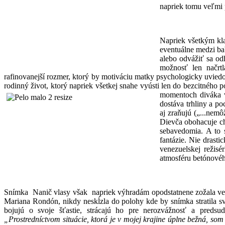
napriek tomu veľmi 
Napriek všetkým kla
eventuálne medzi ba
alebo odvážiť sa od
možnosť len načrt
rafinovanejší rozmer, ktorý by motiváciu matky psychologicky uvied
rodinný život, ktorý napriek všetkej snahe vyústi len do bezcitného
momentoch
diváka 
dostáva trhliny a po
aj zraňujú („...nemô
Dievča obohacuje ch
sebavedomia. A to
fantázie. Nie drast
venezuelskej režisé
atmosféru betónového
Snímka Nanič vlasy však napriek výhradám opodstatnene zožala veľký
Mariana Rondón, nikdy neskĺzla do polohy kde by snímka stratila svo
bojujú o svoje šťastie, strácajú ho pre nerozvážnosť a predsud
„Prostredníctvom situácie, ktorá je v mojej krajine úplne bežná, som