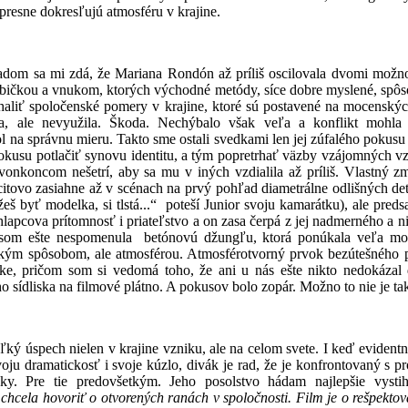
presne dokresľujú atmosféru v krajine.
dom sa mi zdá, že Mariana Rondón až príliš oscilovala dvomi možno
bičkou a vnukom, ktorých východné metódy, síce dobre myslené, spôs
haliť spoločenské pomery v krajine, ktoré sú postavené na mocenský
la, ale nevyužila. Škoda. Nechýbalo však veľa a konflikt mohla 
ol na správnu mieru. Takto sme ostali svedkami len jej zúfalého pokus
 pokusu potlačiť synovu identitu, a tým popretrhať väzby vzájomných v
vonkoncom nešetrí, aby sa mu v iných vzdialila až príliš. Vlastný zm
citovo zasiahne až v scénach na prvý pohľad diametrálne odlišných det
žeš byť modelka, si tlstá...“ poteší Junior svoju kamarátku), ale preds
lapcova prítomnosť i priateľstvo a on zasa čerpá z jej nadmerného a n
 som ešte nespomenula betónovú džungľu, ktorá ponúkala veľa mož
ickým spôsobom, ale atmosférou. Atmosférotvorný prvok bezútešného p
rke, pričom som si vedomá toho, že ani u nás ešte nikto nedokázal
 sídliska na filmové plátno. A pokusov bolo zopár. Možno to nie je ta
 úspech nielen v krajine vzniku, ale na celom svete. I keď evidentne 
ju dramatickosť i svoje kúzlo, divák je rad, že je konfrontovaný s pr
ky. Pre tie predovšetkým. Jeho posolstvo hádam najlepšie vystih
 chcela hovoriť o otvorených ranách v spoločnosti. Film je o rešpektov