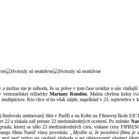
 a možno nie je náhoda, že sa práve v tom čase uvádza u nás vlaňajší v
y
venezuelskej režisérky
Mariany Rondón
. Malou chybou krásy (vď
multiplexov. Kto chce si ho však nájde, napríklad v
23. septembra
v k
 študovala animovaný film v Paríži a na Kube na Filmovej škole EIC
et 22
a získala zaň presne 22 medzinárodných ocenení. Po
snímke
Nani
gradu
, ktorej sa ušlo 23 medzinárodných cien, vrátane ceny FIPRES
 margo filmu Nanič vlasy povedala:
„Myslím si, že posolstvo filmu je 
y mal mať právo na osobnú slobodu a na objavovanie vlastnej identi