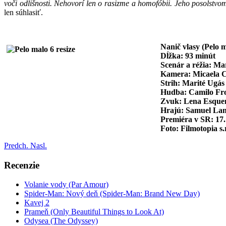
voči odlišnosti. Nehovorí len o rasizme a homofóbii. Jeho posolstvo
len súhlasiť.
Nanič vlasy (Pelo 
Dĺžka: 93 minút
Scenár a réžia: M
Kamera: Micaela 
Strih: Marité Ugás
Hudba: Camilo Fro
Zvuk: Lena Esque
Hrajú: Samuel Lan
Premiéra v SR: 17
Foto: Filmotopia s.r
Predch.
Nasl.
Recenzie
Volanie vody (Par Amour)
Spider-Man: Nový deň (Spider-Man: Brand New Day)
Kavej 2
Prameň (Only Beautiful Things to Look At)
Odysea (The Odyssey)