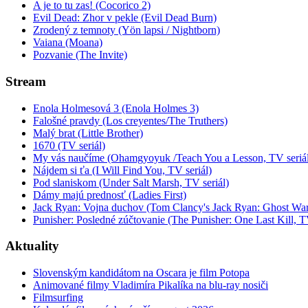
A je to tu zas! (Cocorico 2)
Evil Dead: Zhor v pekle (Evil Dead Burn)
Zrodený z temnoty (Yön lapsi / Nightborn)
Vaiana (Moana)
Pozvanie (The Invite)
Stream
Enola Holmesová 3 (Enola Holmes 3)
Falošné pravdy (Los creyentes/The Truthers)
Malý brat (Little Brother)
1670 (TV seriál)
My vás naučíme (Ohamgyoyuk /Teach You a Lesson, TV seriál
Nájdem si ťa (I Will Find You, TV seriál)
Pod slaniskom (Under Salt Marsh, TV seriál)
Dámy majú prednosť (Ladies First)
Jack Ryan: Vojna duchov (Tom Clancy's Jack Ryan: Ghost War
Punisher: Posledné zúčtovanie (The Punisher: One Last Kill, T
Aktuality
Slovenským kandidátom na Oscara je film Potopa
Animované filmy Vladimíra Pikalíka na blu-ray nosiči
Filmsurfing