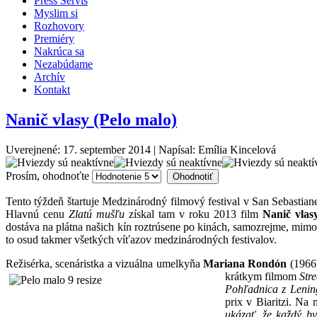
Press Servis
Myslim si
Rozhovory
Premiéry
Nakrúca sa
Nezabúdame
Archív
Kontakt
Nanič vlasy (Pelo malo)
Uverejnené: 17. september 2014
|
Napísal: Emília Kincelová
Prosím, ohodnoťte
Tento týždeň štartuje Medzinárodný filmový festival v San Sebastiane
Hlavnú cenu
Zlatú mušľu
získal tam v roku 2013 film
Nanič vlas
dostáva na plátna našich kín roztrúsene po kinách, samozrejme, mimo 
to osud takmer všetkých víťazov medzinárodných festivalov.
Režisérka, scenáristka a vizuálna umelkyňa
Mariana Rondón
(1966)
krátkym filmom
Stre
Pohľadnica z Lenin
prix v Biaritzi. Na
ukázať, že každý b