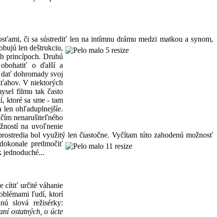
sťami, či sa sústrediť len na intímnu drámu medzi matkou a synom,
obujú len
deštrukciu,
ch princípoch. Druhú
obohatiť o ďalší a
u dať dohromady svoj
zťahov. V niektorých
ysel filmu tak často
í, ktoré sa sme - tam
a len ohľaduplnejšíe.
ičím nenarušiteľného
ností na uvoľnenie
rostredia bol využitý len čiastočne. Vyčítam
túto zahodenú možnosť
 dokonale pretlmočiť
k jednoduché...
cítiť určité váhanie
oblémami ľudí, ktorí
nú slová režisérky:
aní ostatných, o úcte