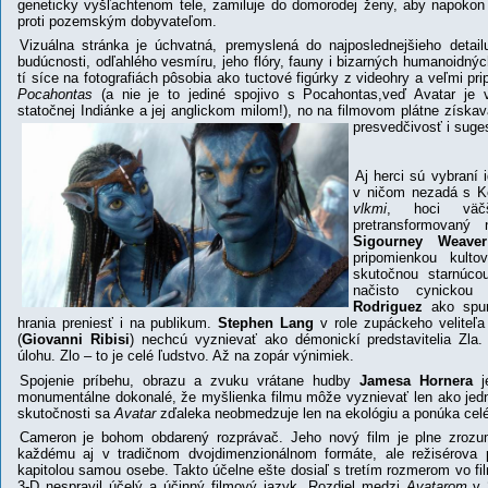
geneticky vyšľachtenom tele, zamiluje do domorodej ženy, aby napokon
proti pozemským dobyvateľom.
Vizuálna stránka je úchvatná, premyslená do najposlednejšieho detai
budúcnosti, odľahlého vesmíru, jeho flóry, fauny i bizarných humanoidn
tí síce na fotografiách pôsobia ako tuctové figúrky z videohry a veľmi p
Pocahontas
(a nie je to jediné spojivo s Pocahontas,veď Avatar je v
statočnej Indiánke a jej anglickom milom!), no na filmovom plátne získav
presvedčivosť i suge
Aj herci sú vybraní 
v ničom nezadá s 
vlkmi
, hoci väčš
pretransformovaný
Sigourney Weaver
pripomienkou kult
skutočnou starnúco
načisto cynick
Rodriguez
ako spur
hrania preniesť i na publikum.
Stephen Lang
v role zupáckeho veliteľa 
(
Giovanni Ribisi
) nechcú vyznievať ako démonickí predstavitelia Zla
úlohu. Zlo – to je celé ľudstvo. Až na zopár výnimiek.
Spojenie príbehu, obrazu a zvuku vrátane hudby
Jamesa Hornera
je
monumentálne dokonalé, že myšlienka filmu môže vyznievať len ako jedn
skutočnosti sa
Avatar
zďaleka neobmedzuje len na ekológiu a ponúka celé
Cameron je bohom obdarený rozprávač. Jeho nový film je plne zrozu
každému aj v tradičnom dvojdimenzionálnom formáte, ale režisérova 
kapitolou samou osebe. Takto účelne ešte dosiaľ s tretím rozmerom vo fil
3-D nespravil účelý a účinný filmový jazyk. Rozdiel
medzi
Avatarom
v 