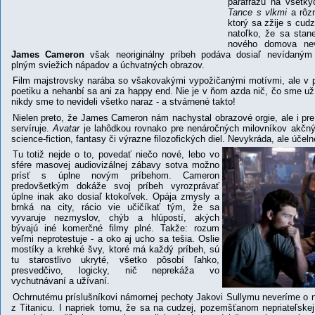
parafrázu na všetk
Tance s vlkmi
a rôzn
ktorý sa zžije s cud
natoľko, že sa stan
nového domova nevá
James Cameron
však neoriginálny príbeh podáva dosiaľ nevídaný
plným sviežich nápadov a úchvatných obrazov.
Film majstrovsky narába so všakovakými vypožičanými motívmi, ale v p
poetiku a nehanbí sa ani za happy end. Nie je v ňom azda nič, čo sme už 
nikdy sme to nevideli všetko naraz - a stvárnené takto!
Nielen preto, že James Cameron nám nachystal obrazové orgie, ale i pre
servíruje.
Avatar
je lahôdkou rovnako pre nenáročných milovníkov akčných
science­-fiction, fantasy či výrazne filozofických diel. Nevykráda, ale úče
Tu totiž nejde o to, povedať niečo nové, lebo vo
sfére masovej audiovizálnej zábavy sotva možno
prísť s úplne novým príbehom. Cameron
predovšetkým dokáže svoj príbeh vyrozprávať
úplne inak ako dosiaľ ktokoľvek. Opája zmysly a
brnká na city, rácio vie učičíkať tým, že sa
vyvaruje nezmyslov, chýb a hlúpostí, akých
bývajú iné komerčné filmy plné. Takže: rozum
veľmi neprotestuje - a oko aj ucho sa tešia.
Oslie
mostíky a krehké švy, ktoré má každý príbeh, sú
tu starostlivo ukryté, všetko pôsobí ľahko,
presvedčivo, logicky, nič neprekáža vo
vychutnávaní a užívaní.
Ochrnutému príslušníkovi námornej pechoty Jakovi Sullymu neveríme o 
z Titanicu. I napriek tomu, že sa na cudzej, pozemšťanom nepriateľske