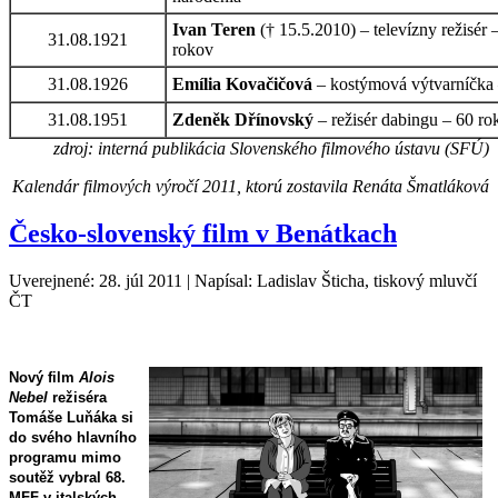
Ivan Teren
(† 15.5.2010) – televízny režisér 
31.08.1921
rokov
31.08.1926
Emília Kovačičová
– kostýmová výtvarníčka
31.08.1951
Zdeněk Dřínovský
– režisér dabingu – 60 ro
zdroj: interná publikácia Slovenského filmového ústavu (SFÚ)
Kalendár filmových výročí 2011, ktorú zostavila Renáta Šmatláková
Česko-slovenský film v Benátkach
Uverejnené: 28. júl 2011
|
Napísal: Ladislav Šticha, tiskový mluvčí
ČT
Nový film
Alois
Nebel
režiséra
Tomáše Luňáka
si
do svého hlavního
programu mimo
soutěž vybral 68.
MFF v italských