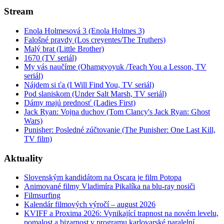
Stream
Enola Holmesová 3 (Enola Holmes 3)
Falošné pravdy (Los creyentes/The Truthers)
Malý brat (Little Brother)
1670 (TV seriál)
My vás naučíme (Ohamgyoyuk /Teach You a Lesson, TV
seriál)
Nájdem si ťa (I Will Find You, TV seriál)
Pod slaniskom (Under Salt Marsh, TV seriál)
Dámy majú prednosť (Ladies First)
Jack Ryan: Vojna duchov (Tom Clancy's Jack Ryan: Ghost
Wars)
Punisher: Posledné zúčtovanie (The Punisher: One Last Kill,
TV film)
Aktuality
Slovenským kandidátom na Oscara je film Potopa
Animované filmy Vladimíra Pikalíka na blu-ray nosiči
Filmsurfing
Kalendár filmových výročí – august 2026
KVIFF a Proxima 2026: Vynikající trapnost na novém levelu,
pomalost a bizarnost v programu karlovarské paralelní