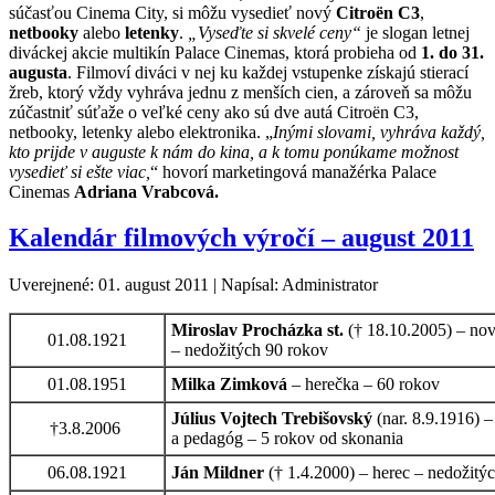
súčasťou Cinema City, si môžu vysedieť nový
Citroën C3
,
netbooky
alebo
letenky
.
„Vyseďte si skvelé ceny“
je slogan letnej
diváckej akcie multikín Palace Cinemas, ktorá probieha od
1. do 31.
augusta
. Filmoví diváci v nej ku každej vstupenke získajú stierací
žreb, ktorý vždy vyhráva jednu z menších cien, a zároveň sa môžu
zúčastniť súťaže o veľké ceny ako sú dve autá Citro
ë
n C3,
netbooky, letenky alebo elektronika.
„
Inými slovami, vyhráva každý,
kto prijde v auguste k nám do kina, a k tomu ponúkame
možnost
vysedieť si ešte viac,
“ hovorí marketingová manažérka Palace
Cinemas
Adriana Vrabcová.
Kalendár filmových výročí – august 2011
Uverejnené: 01. august 2011
|
Napísal: Administrator
Miroslav Procházka st.
(† 18.10.2005) – novi
01.08.1921
– nedožitých 90 rokov
01.08.1951
Milka Zimková
– herečka – 60 rokov
Július Vojtech Trebišovský
(nar. 8.9.1916) –
†3.8.2006
a pedagóg – 5 rokov od skonania
06.08.1921
Ján Mildner
(† 1.4.2000) – herec – nedožitý