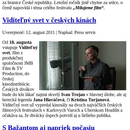
za hranice České republiky. Letošní ročník jistě chytne za srdce, o
čemž napovídá i téma celého festivalu
„Milujeme film“
.
Viditeľný svet v českých kinách
Uverejnené: 12. august 2011
|
Napísal: Press servis
Od
18. augusta
vstupuje
Viditeľný
svet
, film z
produkčnej
spoločnosti JMB
Film & TV
Production, do
českej
kinodistribúcie.
Českých divákov
bude do kín lákať najmä skvelý
Ivan Trojan
v hlavnej úlohe, ale aj
herecká legenda
Jana Hlaváčová
, či
Kristína Turjanová
.
Viditeľný svet už vypredal kinosály na dvoch najväčších českých
filmových festivaloch v Karlovych Varoch a Uherskom Hradišti a
očakáva sa, že divácky úspech potvrdí aj u širšieho publika.
S Bažantom aj napriek počasiu