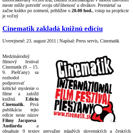
meste môže potvrdiť svoju obľúbenosť u divákov. Premietať sa
začne krátko po zotmení, približne o
20.00 hod.
, vstup na projekcie
je voľný
Cinematik zakladá knižnú edíciu
Uverejnené: 23. august 2011
|
Napísal: Press servis, Cinematik
Medzinárodný
filmový festival
Cinematik (9. – 15.
9. Piešťany) sa
rozhodol
podporovať
kritické myslenie o
filme a založil
knižnú
Edíciu
Cinematik
. Prvá
publikácia tejto
edície nesie názov
Filmy Jacquesa
Audiarda
a
obsahuje 9 textov prevažne mladých slovenských a českých