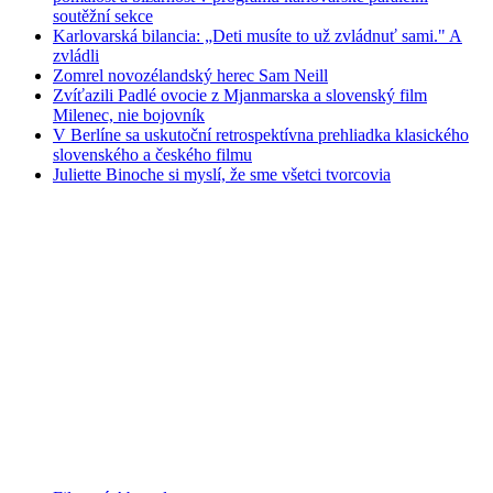
soutěžní sekce
Karlovarská bilancia: „Deti musíte to už zvládnuť sami." A
zvládli
Zomrel novozélandský herec Sam Neill
Zvíťazili Padlé ovocie z Mjanmarska a slovenský film
Milenec, nie bojovník
V Berlíne sa uskutoční retrospektívna prehliadka klasického
slovenského a českého filmu
Juliette Binoche si myslí, že sme všetci tvorcovia