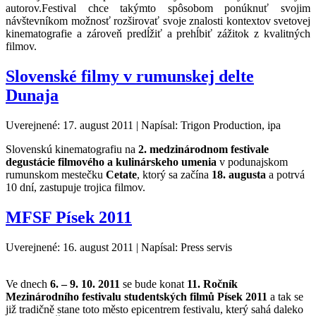
autorov.Festival chce takýmto spôsobom ponúknuť svojim
návštevníkom možnosť rozširovať svoje znalosti kontextov svetovej
kinematografie a zároveň predĺžiť a prehĺbiť zážitok z kvalitných
filmov.
Slovenské filmy v rumunskej delte
Dunaja
Uverejnené: 17. august 2011
|
Napísal: Trigon Production, ipa
Slovenskú kinematografiu na
2. medzinárodnom festivale
degustácie filmového a kulinárskeho umenia
v podunajskom
rumunskom mestečku
Cetate
, ktorý sa začína
18. augusta
a potrvá
10 dní, zastupuje trojica filmov.
MFSF Písek 2011
Uverejnené: 16. august 2011
|
Napísal: Press servis
Ve dnech
6. – 9. 10. 2011
se bude konat
11. Ročník
Mezinárodního festivalu studentských filmů Písek 2011
a tak se
již tradičně stane toto město epicentrem festivalu, který sahá daleko