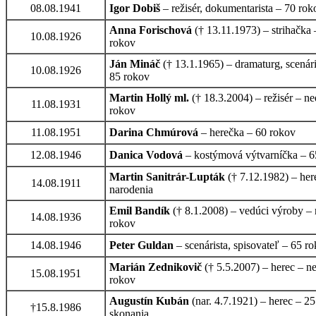
08.08.1941
Igor Dobiš
– režisér, dokumentarista – 70 rok
Anna Forischová
(† 13.11.1973) – strihačka
10.08.1926
rokov
Ján Mináč
(† 13.1.1965) – dramaturg, scenári
10.08.1926
85 rokov
Martin Hollý ml.
(† 18.3.2004) – režisér – n
11.08.1931
rokov
11.08.1951
Darina Chmúrová
– herečka – 60 rokov
12.08.1946
Danica Vodová
– kostýmová výtvarníčka – 6
Martin Sanitrár-Lupták
(† 7.12.1982) – her
14.08.1911
narodenia
Emil Bandík
(† 8.1.2008) – vedúci výroby –
14.08.1936
rokov
14.08.1946
Peter Guldan
– scenárista, spisovateľ – 65 r
Marián Zednikovič
(† 5.5.2007) – herec – n
15.08.1951
rokov
Augustín Kubán
(nar. 4.7.1921) – herec – 2
†15.8.1986
skonania