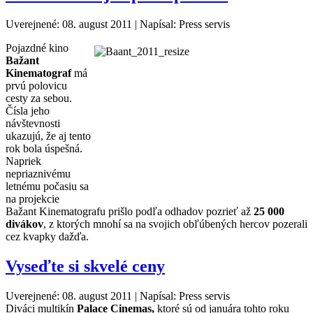
Uverejnené: 08. august 2011
|
Napísal: Press servis
Pojazdné kino
Bažant
Kinematograf
má
prvú polovicu
cesty za sebou.
Čísla jeho
návštevnosti
ukazujú, že aj tento
rok bola úspešná.
Napriek
nepriaznivému
letnému počasiu sa
na projekcie
Bažant Kinematografu prišlo podľa odhadov pozrieť až
25 000
divákov
, z ktorých mnohí sa na svojich obľúbených hercov pozerali
cez kvapky dažďa.
Vyseďte si skvelé ceny
Uverejnené: 08. august 2011
|
Napísal: Press servis
Diváci multikín
Palace Cinemas,
ktoré sú od januára tohto roku