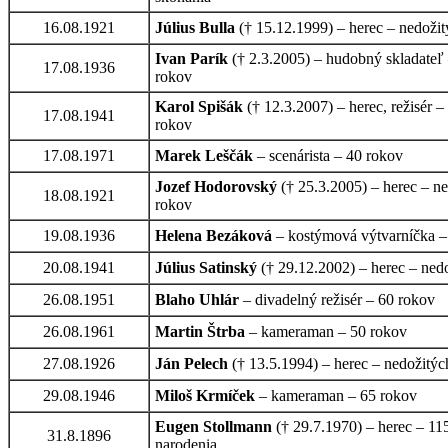
16.08.1921
Július Bulla
(† 15.12.1999) – herec – nedoži
Ivan Parík
(† 2.3.2005) – hudobný skladateľ
17.08.1936
rokov
Karol Spišák
(† 12.3.2007) – herec, režisér –
17.08.1941
rokov
17.08.1971
Marek Leščák
– scenárista – 40 rokov
Jozef Hodorovský
(† 25.3.2005) – herec – n
18.08.1921
rokov
19.08.1936
Helena Bezáková
– kostýmová výtvarníčka –
20.08.1941
Július Satinský
(† 29.12.2002) – herec – ned
26.08.1951
Blaho Uhlár
– divadelný režisér – 60 rokov
26.08.1961
Martin Štrba
– kameraman – 50 rokov
27.08.1926
Ján Pelech
(† 13.5.1994) – herec – nedožitýc
29.08.1946
Miloš Krmíček
– kameraman – 65 rokov
Eugen Stollmann
(† 29.7.1970) – herec – 115
31.8.1896
narodenia