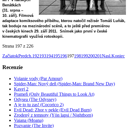
Benátkách
(31. srpna –
10. září). Filmová
adaptace komiksového příběhu, kterou natočil režisér Tomáš Luňák,
tak boduje na mezinárodní scéně, a to ještě před premiérou
v českých kinech 29. září 2011.
Snímek jako první v české
kinematografii využívá rotoskopii.
Strana 197 z 226
Začiatok
Predch.
192
193
194
195
196
197
198
199
200
201
Nasl.
Koniec
Recenzie
Volanie vody (Par Amour)
Spider-Man: Nový deň (Spider-Man: Brand New Day)
Kavej 2
Prameň (Only Beautiful Things to Look At)
Odysea (The Odyssey)
A je to tu zas! (Cocorico 2)
Evil Dead: Zhor v pekle (Evil Dead Burn)
Zrodený z temnoty (Yön lapsi / Nightborn)
Vaiana (Moana)
Pozvanie (The Invite)