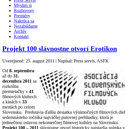
Press Servis
Myslim si
Rozhovory
Premiéry
Nakrúca sa
Nezabúdame
Archív
Kontakt
Projekt 100 slávnostne otvorí Erotikon
Uverejnené: 25. august 2011
|
Napísal: Press servis, ASFK
Od
8. septembra
až do
31.
decembra 2011
sa
rozkrútia
premietačky v
41
filmových kluboch
a kinách v
33
mestách po celom
Slovensku. Predstavia ďalšiu desiatku výnimočných filmových diel
sedemnásteho ročníka najväčšej putovnej prehliadky, ktorá je
jedinečnou oslavou nekomerčnej filmovej kultúry na Slovensku.
Projekt 100 – 2011
slávnostne otvorí historicky najstaršia snímka v