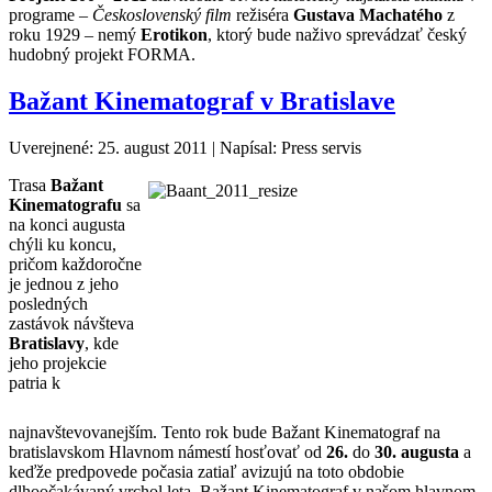
programe –
Československý film
režiséra
Gustava Machatého
z
roku 1929 – nemý
Erotikon
, ktorý bude naživo sprevádzať český
hudobný projekt FORMA.
Bažant Kinematograf v Bratislave
Uverejnené: 25. august 2011
|
Napísal: Press servis
Trasa
Bažant
Kinematografu
sa
na konci augusta
chýli ku koncu,
pričom každoročne
je jednou z jeho
posledných
zastávok návšteva
Bratislavy
, kde
jeho projekcie
patria k
najnavštevovanejším. Tento rok bude Bažant Kinematograf na
bratislavskom Hlavnom námestí hosťovať od
26.
do
30. augusta
a
keďže predpovede počasia zatiaľ avizujú na toto obdobie
dlhoočakávaný vrchol leta, Bažant Kinematograf v našom hlavnom