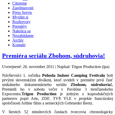
Citujeme
Zaujímavosti
Press Servis
Myslim si
Rozhovory
Premiéry
Nakrúca sa
Nezabúdame
Archív
Kontakt
Premiéra seriálu Zbohom, súdruhovia!
Uverejnené: 26. november 2011
|
Napísal: Trigon Production (ipa)
Návštevníci 1. ročníka
Pohoda Indoor Camping Festivalu
boli
prvými slovenskými divákmi, ktorí uvideli v premiére prvú časť
unikátneho dokumentárneho seriálu
Zbohom, súdruhovia!.
Premietli ho v sobotu večer v Pavilóne 3 trenčianskeho
Expocentra.
Trigon Production
je jedným z koprodukčných
partnerov popri Arte, ZDF, TVP, YLE v projekte francúzskej
spoločnosti Artline films a nemeckých Gebrueder Beetz.
V šiestich 52 minútových častiach tvorcovia chronologicky