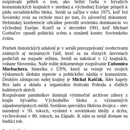
rozprávajú príbeh o tom, ako bežní ľudia v bývalých
komunistických krajinách v strednej a východnej Európe prispeli k
pádu socialistického bloku. Seriál sa začína v roku 1975, keď bol
Sovietsky zväz na vrchole moci po tom, čo záverečný dokument
Helsinskej konferencie oficiálne potvrdil sovietsku dominanciu vo
východnej Európe. Končí sa v decembri 1991, keď Michael
Gorbačov opustil politickú scénu a oznámil koniec Sovietskeho
zväzu.
Priebeh historických udalostí je v seriáli prerozprávaný svedectvami
známych aj neznámych ľudí, ktorí sa na rôznych úrovniach
podieľali na rozpade režimu. Seriál sa nakrúcal v 12 krajinách,
vrátane Slovenska. Naše reálie dokumentuje rozprávanie
Ľubomíra
Morbachera
, historika z ÚPN, ktorý sa venuje vo svojich
výskumoch úlohám represie a politického násilia v komunizme.
Druhým zástupcom našej krajiny je
Michal Kaščák
, líder kapely
Bez ladu a skladu a organizátor festivalu Pohoda a ďalších
kultúrnych aktivít.
Rozprávanie pamätníkov ilustrujú výnimočné archívne zábery z
krajín bývalého Východného bloku a významných
západoeurópskych médií. Seriálom sprevádza fiktívna dvojica – otec
narodený v 50. rokoch, vyrástol v sovietskom ideály a dcéra,
vychovávaná v 80. rokoch, na Západe. K nám sa seriál dostane na
budúci rok.