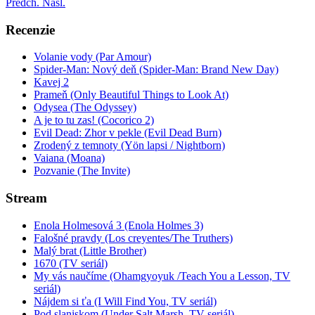
Predch.
Nasl.
Recenzie
Volanie vody (Par Amour)
Spider-Man: Nový deň (Spider-Man: Brand New Day)
Kavej 2
Prameň (Only Beautiful Things to Look At)
Odysea (The Odyssey)
A je to tu zas! (Cocorico 2)
Evil Dead: Zhor v pekle (Evil Dead Burn)
Zrodený z temnoty (Yön lapsi / Nightborn)
Vaiana (Moana)
Pozvanie (The Invite)
Stream
Enola Holmesová 3 (Enola Holmes 3)
Falošné pravdy (Los creyentes/The Truthers)
Malý brat (Little Brother)
1670 (TV seriál)
My vás naučíme (Ohamgyoyuk /Teach You a Lesson, TV
seriál)
Nájdem si ťa (I Will Find You, TV seriál)
Pod slaniskom (Under Salt Marsh, TV seriál)