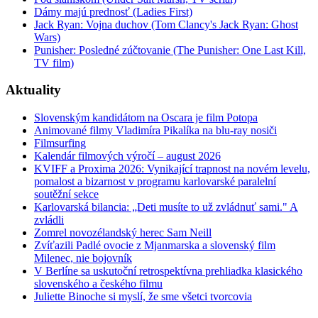
Dámy majú prednosť (Ladies First)
Jack Ryan: Vojna duchov (Tom Clancy's Jack Ryan: Ghost
Wars)
Punisher: Posledné zúčtovanie (The Punisher: One Last Kill,
TV film)
Aktuality
Slovenským kandidátom na Oscara je film Potopa
Animované filmy Vladimíra Pikalíka na blu-ray nosiči
Filmsurfing
Kalendár filmových výročí – august 2026
KVIFF a Proxima 2026: Vynikající trapnost na novém levelu,
pomalost a bizarnost v programu karlovarské paralelní
soutěžní sekce
Karlovarská bilancia: „Deti musíte to už zvládnuť sami." A
zvládli
Zomrel novozélandský herec Sam Neill
Zvíťazili Padlé ovocie z Mjanmarska a slovenský film
Milenec, nie bojovník
V Berlíne sa uskutoční retrospektívna prehliadka klasického
slovenského a českého filmu
Juliette Binoche si myslí, že sme všetci tvorcovia