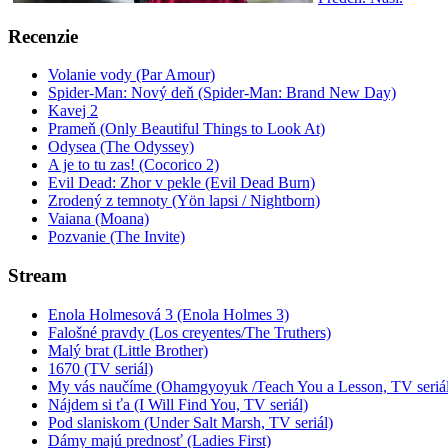
Recenzie
Volanie vody (Par Amour)
Spider-Man: Nový deň (Spider-Man: Brand New Day)
Kavej 2
Prameň (Only Beautiful Things to Look At)
Odysea (The Odyssey)
A je to tu zas! (Cocorico 2)
Evil Dead: Zhor v pekle (Evil Dead Burn)
Zrodený z temnoty (Yön lapsi / Nightborn)
Vaiana (Moana)
Pozvanie (The Invite)
Stream
Enola Holmesová 3 (Enola Holmes 3)
Falošné pravdy (Los creyentes/The Truthers)
Malý brat (Little Brother)
1670 (TV seriál)
My vás naučíme (Ohamgyoyuk /Teach You a Lesson, TV seriál
Nájdem si ťa (I Will Find You, TV seriál)
Pod slaniskom (Under Salt Marsh, TV seriál)
Dámy majú prednosť (Ladies First)