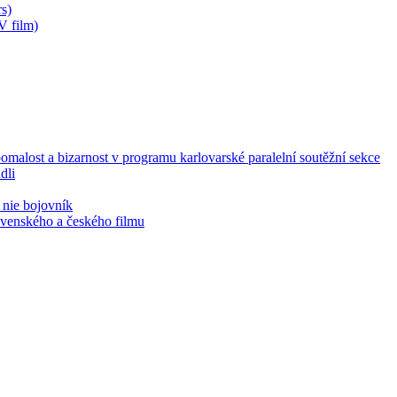
s)
V film)
malost a bizarnost v programu karlovarské paralelní soutěžní sekce
dli
 nie bojovník
lovenského a českého filmu