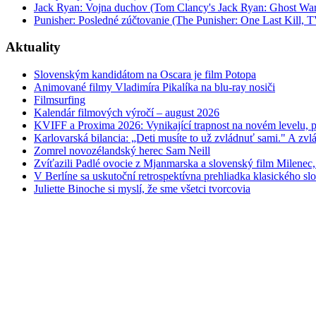
Jack Ryan: Vojna duchov (Tom Clancy's Jack Ryan: Ghost War
Punisher: Posledné zúčtovanie (The Punisher: One Last Kill, T
Aktuality
Slovenským kandidátom na Oscara je film Potopa
Animované filmy Vladimíra Pikalíka na blu-ray nosiči
Filmsurfing
Kalendár filmových výročí – august 2026
KVIFF a Proxima 2026: Vynikající trapnost na novém levelu, po
Karlovarská bilancia: „Deti musíte to už zvládnuť sami." A zvlá
Zomrel novozélandský herec Sam Neill
Zvíťazili Padlé ovocie z Mjanmarska a slovenský film Milenec,
V Berlíne sa uskutoční retrospektívna prehliadka klasického s
Juliette Binoche si myslí, že sme všetci tvorcovia