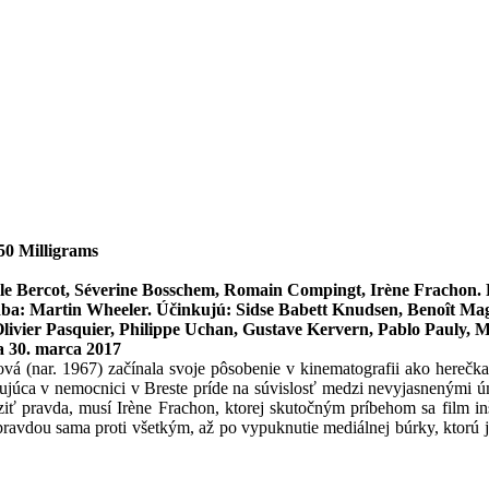
150 Milligrams
e Bercot, Séverine Bosschem, Romain Compingt, Irène Frachon. 
dba: Martin Wheeler. Účinkujú: Sidse Babett Knudsen, Benoît Ma
Olivier Pasquier, Philippe Uchan, Gustave Kervern, Pablo Pauly, 
a 30. marca 2017
vá (nar. 1967)
začínala svoje pôsobenie v kinematografii ako herečka
júca v nemocnici v Breste príde na súvislosť medzi nevyjasnenými úm
iť pravda, musí Irène Frachon, ktorej skutočným príbehom sa film inš
pravdou sama proti všetkým, až po vypuknutie mediálnej búrky, ktorú j