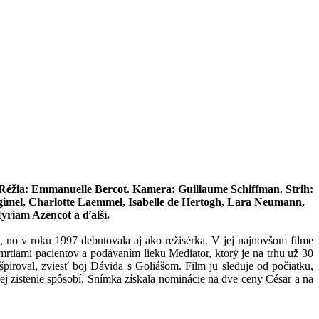
Réžia: Emmanuelle Bercot. Kamera: Guillaume Schiffman. Strih:
gimel, Charlotte Laemmel, Isabelle de Hertogh, Lara Neumann,
Myriam Azencot a ďalší.
, no v roku 1997 debutovala aj ako režisérka. V jej najnovšom filme
rtiami pacientov a podávaním lieku Mediator, ktorý je na trhu už 30
piroval, zviesť boj Dávida s Goliášom. Film ju sleduje od počiatku,
ej zistenie spôsobí. Snímka získala nominácie na dve ceny César a na