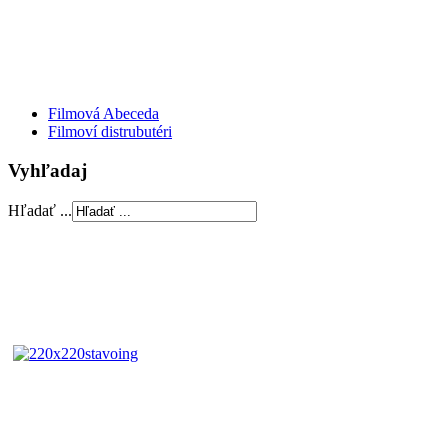
Filmová Abeceda
Filmoví distrubutéri
Vyhľadaj
Hľadať ...