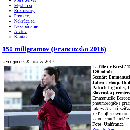
Press Servis
Myslim si
Rozhovory
Premiéry
Nakrúca sa
Nezabúdame
Archív
Kontakt
150 miligramov (Francúzsko 2016)
Uverejnené: 25. marec 2017
La fille de Brest / 
128
minút.
Scenár: Emmanuell
Julien Leloup. Hu
Patrick Ligardes, 
Slovenská premiér
Emmanuelle Bercoto
pneumologička pracu
rokov. Ak má zvíťaz
keď stojí so svojou 
jednu cenu Lumiére.
Foto: Unifranc
e
Predch.
Nasl.