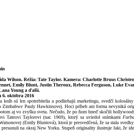
ain
ida Wilson. Réžia:
Tate Taylor
. Kamera: Charlotte Bruus Christe
ennet, Emily Blunt, Justin Theroux, Rebecca Ferguson, Luke Eva
Lana Young a ďalší.
 6. októbra 2016
lia kníh sú len spotrebitelia a podliehajú marketingu, svedčí kolosál
Zimbabwe Pauly Hawkinsovej. Hoci príbeh ani forma nevyniká origina
potom aj vo zvyšku sveta. Nečudo, že po ňom hneď skočili hollywood
ovi Tateovi Taylorovi (nar. 1969), ktorý sa uviedol snímkami
Farba
atsonovej (Emily Bluntová), ktorá je presvedčená, že sa stala svedkyň
presunuli na okraj New Yorku. Stupeň originality ilustruje fakt, že i