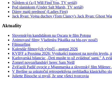
Nájdem si ťa (I Will Find You, TV seriál)
Pod slaniskom (Under Salt Marsh, TV seriál)
Dámy majú prednosť (Ladies First)
Jack Ryan: Vojna duchov (Tom Clancy's Jack Ryan: Ghost War
Aktuality
Slovenským kandidátom na Oscara je film Potopa
Animované filmy Vladimíra Pikalíka na blu-ray nosiči
Filmsurfing
Kalendár filmových výročí – august 2026
KVIFF a Proxima 2026: Vynikající trapnost na novém levelu, po
Karlovarská bilancia: „Deti musíte to už zvládnuť sami." A zvlá
Zomrel novozélandský herec Sam Neill
Zvíťazili Padlé ovocie z Mjanmarska a slovenský film Milenec,
V Berlíne sa uskutoční retrospektívna prehliadka klasického s
Juliette Binoche si myslí, že sme všetci tvorcovia