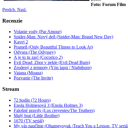
Foto:
Forum Film
Predch.
Nasl.
Recenzie
Volanie vody (Par Amour)
Spider-Man: Nový deň (Spider-Man: Brand New Day)
Kavej 2
Prameň (Only Beautiful Things to Look At)
Odysea (The Odyssey)
A je to tu zas! (Cocorico 2)
Evil Dead: Zhor v pekle (Evil Dead Burn)
Zrodený z temnoty (Yön lapsi / Nightborn)
Vaiana (Moana)
Pozvanie (The Invite)
Stream
72 hodín (72 Hours)
Enola Holmesová 3 (Enola Holmes 3)
Falošné pravdy (Los creyentes/The Truthers)
Malý brat (Little Brother)
1670 (TV seriál)
My vás naučíme (Ohamgyoyuk /Teach You a Lesson, TV seriál