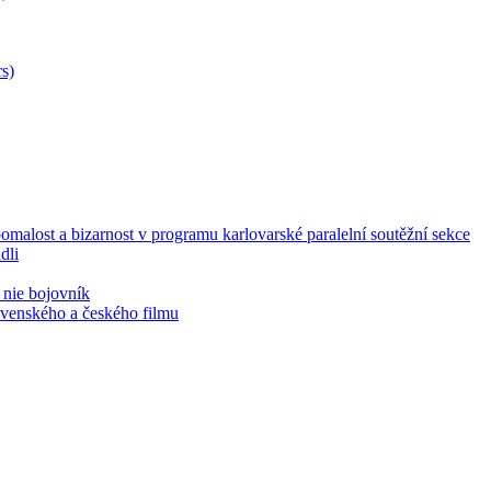
s)
malost a bizarnost v programu karlovarské paralelní soutěžní sekce
dli
 nie bojovník
lovenského a českého filmu