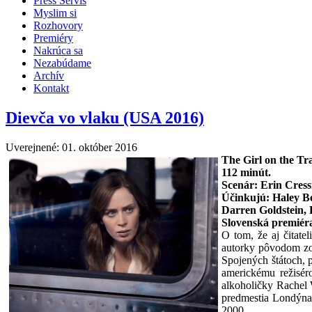
Press Servis
Myslim si
Rozhovory
Premiéry
Nakrúca sa
Nezabúdame
Archív
Kontakt
Dievča vo vlaku (USA 2016)
Uverejnené: 01. október 2016
The Girl on the Tr
112
minút.
Scenár: Erin Cress
Účinkujú: Haley B
Darren Goldstein, 
Slovenská premiéra
O tom, že aj čitate
autorky pôvodom zo 
Spojených štátoch, 
americkému režisér
alkoholičky Rachel W
predmestia Londýna 
2000.