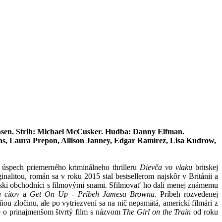
nsen. Strih: Michael McCusker. Hudba: Danny Elfman.
ns, Laura Prepon, Allison Janney, Edgar Ramírez, Lisa Kudrow,
ny úspech priemerného kriminálneho thrilleru
Dievča vo vlaku
britskej
litou, román sa v roku 2015 stal bestsellerom najskôr v Británii a
ski obchodníci s filmovými snami. Sfilmovať ho dali menej známemu
 citov
a
Get On Up - Príbeh Jamesa Browna
. Príbeh rozvedenej
ou zločinu, ale po vytriezvení sa na nič nepamätá, americkí filmári z
de o prinajmenšom štvrtý film s názvom
The Girl on the Train
od roku