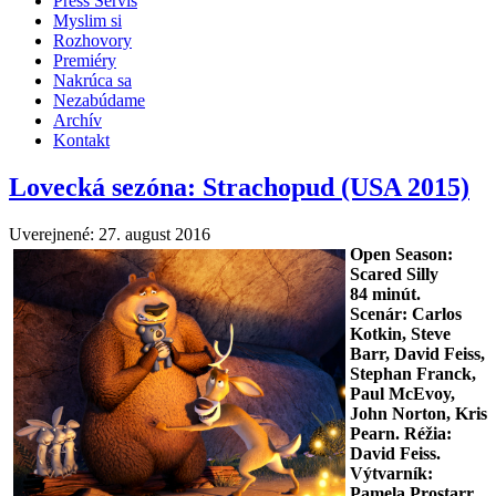
Press Servis
Myslim si
Rozhovory
Premiéry
Nakrúca sa
Nezabúdame
Archív
Kontakt
Lovecká sezóna: Strachopud (USA 2015)
Uverejnené: 27. august 2016
Open Season:
Scared Silly
84
minút.
Scenár: Carlos
Kotkin, Steve
Barr, David Feiss,
Stephan Franck,
Paul McEvoy,
John Norton, Kris
Pearn. Réžia:
David Feiss
.
Výtvarník:
Pamela Prostarr.