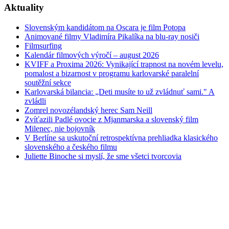
Aktuality
Slovenským kandidátom na Oscara je film Potopa
Animované filmy Vladimíra Pikalíka na blu-ray nosiči
Filmsurfing
Kalendár filmových výročí – august 2026
KVIFF a Proxima 2026: Vynikající trapnost na novém levelu,
pomalost a bizarnost v programu karlovarské paralelní
soutěžní sekce
Karlovarská bilancia: „Deti musíte to už zvládnuť sami." A
zvládli
Zomrel novozélandský herec Sam Neill
Zvíťazili Padlé ovocie z Mjanmarska a slovenský film
Milenec, nie bojovník
V Berlíne sa uskutoční retrospektívna prehliadka klasického
slovenského a českého filmu
Juliette Binoche si myslí, že sme všetci tvorcovia