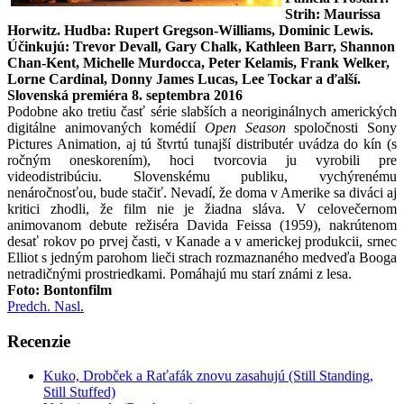
Strih: Maurissa
Horwitz. Hudba: Rupert Gregson-Williams, Dominic Lewis.
Účinkujú: Trevor Devall, Gary Chalk, Kathleen Barr, Shannon
Chan-Kent, Michelle Murdocca, Peter Kelamis, Frank Welker,
Lorne Cardinal, Donny James Lucas, Lee Tockar a ďalší.
Slovenská premiéra 8. septembra 2016
Podobne ako tretiu časť série slabších a neoriginálnych amerických
digitálne animovaných komédií
Open Season
spoločnosti Sony
Pictures Animation, aj tú štvrtú tunajší distributér uvádza do kín (s
ročným oneskorením), hoci tvorcovia ju vyrobili pre
videodistribúciu. Slovenskému publiku, vychýrenému
nenáročnosťou, bude stačiť. Nevadí, že doma v Amerike sa diváci aj
kritici zhodli, že film nie je žiadna sláva. V celovečernom
animovanom debute režiséra Davida Feissa (1959), nakrútenom
desať rokov po prvej časti, v Kanade a v americkej produkcii, srnec
Elliot s jedným parohom lieči strach rozmaznaného medveďa Booga
netradičnými prostriedkami. Pomáhajú mu starí známi z lesa.
Foto:
Bontonfilm
Predch.
Nasl.
Recenzie
Kuko, Drobček a Raťafák znovu zasahujú (Still Standing,
Still Stuffed)