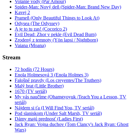
Volanie vody (Par Amour)
Spider-Man: Nový deň (Spider-Man: Brand New Day)
Kavej 2
Prameň (Only Beautiful Things to Look At)
Odysea (The Odyssey)
A je to tu zas! (Cocorico 2)
Evil Dead: Zhor v pekle (Evil Dead Burn)
Zrodený z temnoty (Yön lapsi / Nightborn)
Vaiana (Moana)
Stream
72 hodín (72 Hours)
Enola Holmesová 3 (Enola Holmes 3)
Falošné pravdy (Los creyentes/The Truthers)
Malý brat (Little Brother)
1670 (TV seriál)
My vás naučíme (Ohamgyoyuk /Teach You a Lesson, TV
seriál)
Nájdem si ťa (I Will Find You, TV seriál)
Pod slaniskom (Under Salt Marsh, TV seriál)
Dámy majú prednosť (Ladies First)
Jack Ryan: Vojna duchov (Tom Clancy's Jack Ryan: Ghost
Wars)