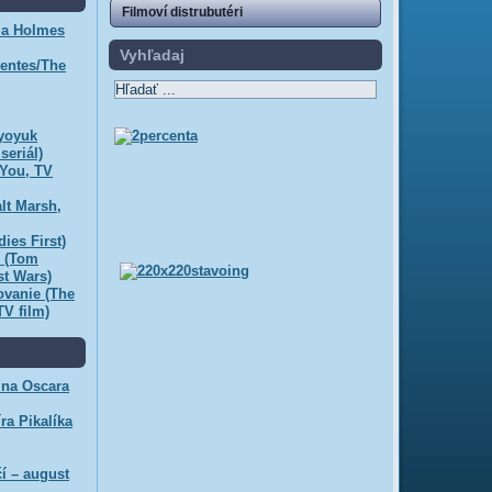
Filmoví distrubutéri
la Holmes
Vyhľadaj
yentes/The
yoyuk
seriál)
 You, TV
lt Marsh,
ies First)
v (Tom
st Wars)
ovanie (The
TV film)
na Oscara
ra Pikalíka
í – august