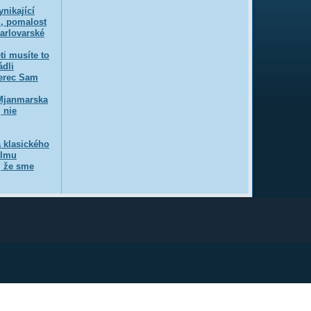
nikající
u, pomalost
arlovarské
ti musíte to
ádli
erec Sam
 Mjanmarska
 nie
a klasického
ilmu
, že sme
utá.
Rozumiem
Podrobnosti ...