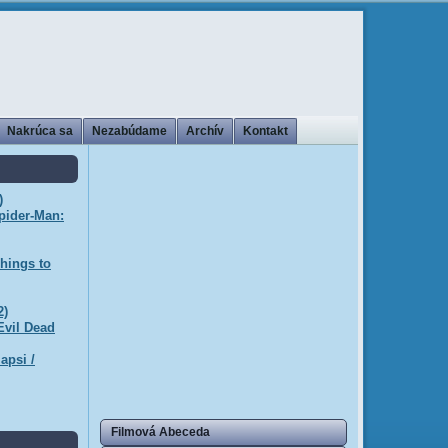
Nakrúca sa
Nezabúdame
Archív
Kontakt
)
pider-Man:
hings to
2)
Evil Dead
apsi /
Filmová Abeceda