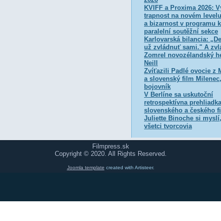
KVIFF a Proxima 2026: Vy
trapnost na novém level
a bizarnost v programu k
paralelní soutěžní sekce
Karlovarská bilancia: „De
už zvládnuť sami." A zvl
Zomrel novozélandský h
Neill
Zvíťazili Padlé ovocie z
a slovenský film Milenec,
bojovník
V Berlíne sa uskutoční
retrospektívna prehliadk
slovenského a českého f
Juliette Binoche si myslí
všetci tvorcovia
Filmpress.sk
Copyright © 2020. All Rights Reserved.
Joomla template
created with Artisteer.
ie používateľské prostredie. Ochrana osobných údajov tým nie je dotkn