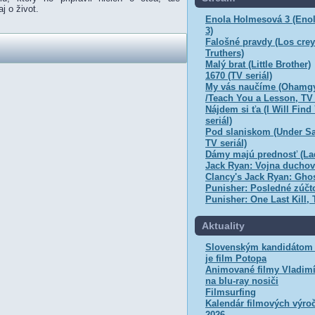
j o život.
Enola Holmesová 3 (Eno
3)
Falošné pravdy (Los cre
Truthers)
Malý brat (Little Brother)
1670 (TV seriál)
My vás naučíme (Ohamg
/Teach You a Lesson, TV 
Nájdem si ťa (I Will Find
seriál)
Pod slaniskom (Under Sa
TV seriál)
Dámy majú prednosť (Lad
Jack Ryan: Vojna ducho
Clancy's Jack Ryan: Gho
Punisher: Posledné zúčt
Punisher: One Last Kill, 
Aktuality
Slovenským kandidátom 
je film Potopa
Animované filmy Vladimí
na blu-ray nosiči
Filmsurfing
Kalendár filmových výroč
2026