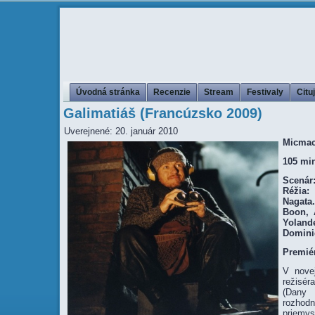
Úvodná stránka
Recenzie
Stream
Festivaly
Citu
Galimatiáš (Francúzsko 2009)
Uverejnené: 20. január 2010
Micmacs
105 mi
Scenár:
Réžia:
Nagata
Boon, A
Yolan
Domini
Premiér
V novej
režisér
(Dany 
rozho
priemys