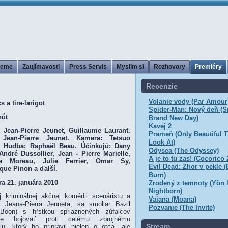
jeme
Zaujímavosti
Press Servis
Myslim si
Rozhovory
Premiéry
Recenzie
Volanie vody (Par Amour
 a tire-larigot
Spider-Man: Nový deň (S
nút
Brand New Day)
Kavej 2
 Jean-Pierre Jeunet, Guillaume Laurant.
Prameň (Only Beautiful T
 Jean-Pierre Jeunet. Kamera: Tetsuo
Look At)
. Hudba: Raphaël Beau. Účinkujú: Dany
Odysea (The Odyssey)
ndré Dussollier, Jean - Pierre Marielle,
A je to tu zas! (Cocorico 
de Moreau, Julie Ferrier, Omar Sy,
Evil Dead: Zhor v pekle (
que Pinon a ďalší.
Burn)
a 21. januára 2010
Zrodený z temnoty (Yön l
Nightborn)
 kriminálnej akčnej komédii scenáristu a
Vaiana (Moana)
a Jeana-Pierra Jeuneta, sa smoliar Bazil
Pozvanie (The Invite)
Boon) s hŕstkou spriaznených zúfalcov
dne bojovať proti celému zbrojnému
Stream
lu, ktorý ho pripravil nielen o otca, ale