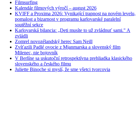
Filmsurfing
Kalendár filmových výročí – august 2026
KVIFF a Proxima 2026: Vynikající trapnost na novém levelu,
pomalost a bizarnost v programu karlovarské paralelní
soutěžní sekce
Karlovarská bilancia: „Deti musíte to už zvládnuť sami." A
zvládli
Zomrel novozélandský herec Sam Neill
Zvíťazili Padlé ovocie z Mjanmarska a slovenský film
Milenec, nie bojovník
V Berlíne sa uskutoční retrospektívna prehliadka klasického
slovenského a českého filmu
Juliette Binoche si myslí, že sme všetci tvorcovia