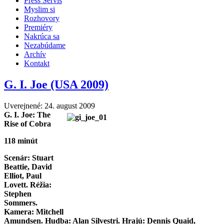
Press Servis
Myslim si
Rozhovory
Premiéry
Nakrúca sa
Nezabúdame
Archív
Kontakt
G. I. Joe (USA 2009)
Uverejnené: 24. august 2009
G. I. Joe: The
Rise of Cobra
118 minút
Scenár: Stuart
Beattie, David
Elliot, Paul
Lovett. Réžia:
Stephen
Sommers.
Kamera: Mitchell
Amundsen. Hudba: Alan Silvestri. Hrajú: Dennis Quaid,