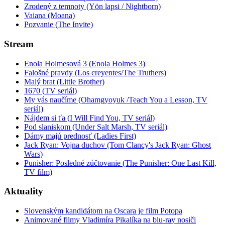
Zrodený z temnoty (Yön lapsi / Nightborn)
Vaiana (Moana)
Pozvanie (The Invite)
Stream
Enola Holmesová 3 (Enola Holmes 3)
Falošné pravdy (Los creyentes/The Truthers)
Malý brat (Little Brother)
1670 (TV seriál)
My vás naučíme (Ohamgyoyuk /Teach You a Lesson, TV
seriál)
Nájdem si ťa (I Will Find You, TV seriál)
Pod slaniskom (Under Salt Marsh, TV seriál)
Dámy majú prednosť (Ladies First)
Jack Ryan: Vojna duchov (Tom Clancy's Jack Ryan: Ghost
Wars)
Punisher: Posledné zúčtovanie (The Punisher: One Last Kill,
TV film)
Aktuality
Slovenským kandidátom na Oscara je film Potopa
Animované filmy Vladimíra Pikalíka na blu-ray nosiči