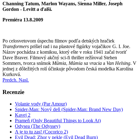
Channing Tatum, Marlon Wayans, Sienna Miller, Joseph
Gordon - Levitt a ďalší.
Premiéra 13.8.2009
Po celosvetovom úspechu filmov podľa detských hračiek
Transformers
prišiel rad i na plastové figúrky vojačikov G. I. Joe.
Názov pochádza z komiksu, ktorý ešte v roku 1941 začal tvoriť
Dave Braver. Filmový akčný sci-fi thriller režíroval Stehen
Sommers, tvorca snímok
Múmia
,
Múmia sa vracia
a
Van Helsing
. V
jednej z dôležitých rolí účinkuje pôvodom česká modelka Karolína
Kurková.
Predch.
Nasl.
Recenzie
Volanie vody (Par Amour)
Spider-Man: Nový deň (Spider-Man: Brand New Day)
Kavej 2
Prameň (Only Beautiful Things to Look At)
Odysea (The Odyssey)
A je to tu zas! (Cocorico 2)
Evil Dead: Zhor v pekle (Evil Dead Burn)