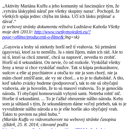
„Aktivity Mariána Kuffu a jeho komunity sú fascinujúce tým, že
,vytvára láskyplnú náruč pre všetky skupiny naraz‘. Pochopil, že
všetkých spája jedno: chýba im láska. Učí ich lásku prijímať a
dávať.“
(z webovej stránky dokumentu režiséra Ladislava Kaboša Všetky
moje deti /2013/:
http://www.vsetkymojedeti.eu/?
page=ofilme/producenti-o-filme&
;lng=sk)
„Gayovia a lesby sú niekedy horší než tí vrahovia. Sú primárni
(gayovia), ktorí za to nemôžu. Ja s nimi žijem, mám ich rád. Ale to
sú tí, ktorí sa chcú zmeniť, chcú sa napraviť, nevedia to zrobiť.
Horší sú tí sekundárni. On nevie, čo od rozkoše. Vyskúšal všetky
ženy a teraz si chce vyskúšať mužov. Tak si kúpia prokurátorov,
sudcov a ešte aj psychiatrov a otočia to: nie ja som chorý, nie ja
mám choré zmýšľanie, ale vy ste chorí... a to je to diabolské. A títo,
keď takéto zväzky budeme (podporovať), tak to nie sú obyčajní
vrahovia, ale ja hovorím, že to sú masoví vrahovia. To je genocída
národa. Tí obyčajní homosexuáli vyhynú sami. Netreba robiť nič.
Horšie tí sekundárni. ... To je ťažké ohrozenie nášho národa. Keby
som ja súhlasil s tým, že sekundárnym dáme voľný priebeh, tak to je
vyvraždenie nášho národa a to je ešte horšie ako obyčajný vrah.
Takto to poviem na plnú hubu.“
(Marián Kuffa vo videorozhovore na webovej stránke časopisu
.týždeň, 25. 8. 2014; citované podľa