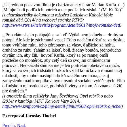
„Ústrednou postavou filmu je charizmatický farár Marián Kuffa. (...)
,Milujte ľudí podľa ich potrieb a nie podľa ich zásluh.‘ (M. Kuffa)“
(z charakteristiky dokumentu režiséra Ladislava Kaboša Moje
romské děti /2014/ na webovej stránke RTVS:
http://www.rtvs.sk/televizia/program/detail/6617/moje-romske-deti
)
„,Pripadám si ako potápajúca sa loď. Vytiahnem jedného a druhý sa
potopí. Ale kde je záchranná vesta? Toho nechám držať sa za dosku,
tomu vykĺbim ruku, toho zdrapnem za vlasy, ďalšieho za nohu,
druhého za ruku, ťahám za lakeť, bolí, žiadny bontón, jednoducho
chytám ich, aby žili,‘ hovorí Kuffa, ktorý sa po rannej omši
prezlečie do montérok, aby celý deň so svojimi chránencami
pracoval. Neokázalá snímka nie je len portrétom obetavého muža,
ktorý sa vo svojich tridsiatich rokoch vzdal koníčkov a romantickej
mladosti, aby mohol nastúpiť do kňazského seminára, ale aj
zamyslením nad komplikovanými osudmi sociálne vylúčených. Film
o ľudskom milosrdenstve, podobách viery a o tom, čo znamená žiť
pre druhých.“
(z anotácie filmu režisérky Jany Ševčíkovej Opri rebrík o nebo
/2014/ v katalógu MFF Karlove Vary 2014:
http://www.kviff.com/cz/filmy/detail-filmu/4508-opri-zebrik-o-nebe/
)
Excerpoval Jaroslav Hochel
Predch.
Nasl.