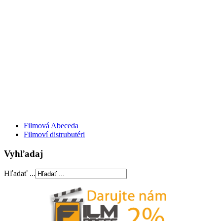
Filmová Abeceda
Filmoví distrubutéri
Vyhľadaj
Hľadať ...