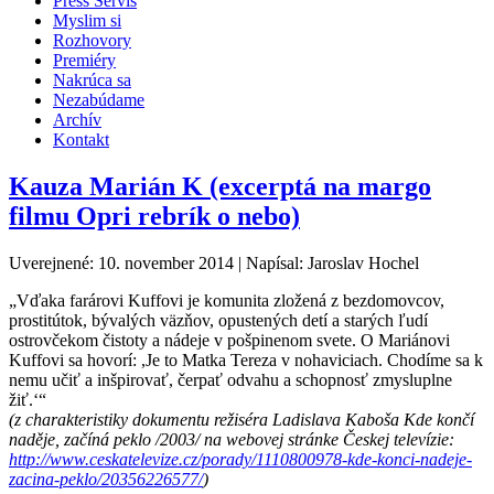
Press Servis
Myslim si
Rozhovory
Premiéry
Nakrúca sa
Nezabúdame
Archív
Kontakt
Kauza Marián K (excerptá na margo
filmu Opri rebrík o nebo)
Uverejnené: 10. november 2014
|
Napísal: Jaroslav Hochel
„Vďaka farárovi Kuffovi je komunita zložená z bezdomovcov,
prostitútok, bývalých väzňov, opustených detí a starých ľudí
ostrovčekom čistoty a nádeje v pošpinenom svete. O Mariánovi
Kuffovi sa hovorí: ,Je to Matka Tereza v nohaviciach. Chodíme sa k
nemu učiť a inšpirovať, čerpať odvahu a schopnosť zmysluplne
žiť.‘“
(z charakteristiky dokumentu režiséra Ladislava Kaboša Kde končí
naděje, začíná peklo /2003/ na webovej stránke Českej televízie:
http://www.ceskatelevize.cz/porady/1110800978-kde-konci-nadeje-
zacina-peklo/20356226577/
)