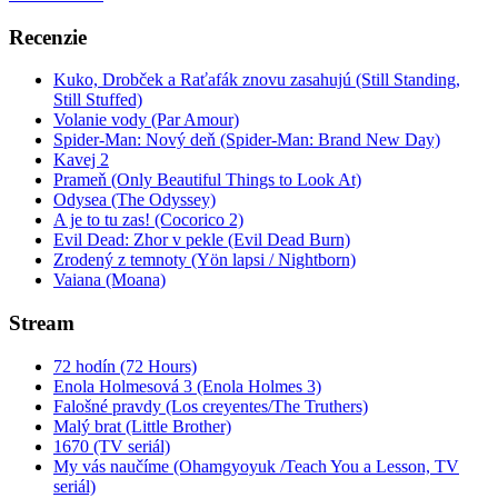
Recenzie
Kuko, Drobček a Raťafák znovu zasahujú (Still Standing,
Still Stuffed)
Volanie vody (Par Amour)
Spider-Man: Nový deň (Spider-Man: Brand New Day)
Kavej 2
Prameň (Only Beautiful Things to Look At)
Odysea (The Odyssey)
A je to tu zas! (Cocorico 2)
Evil Dead: Zhor v pekle (Evil Dead Burn)
Zrodený z temnoty (Yön lapsi / Nightborn)
Vaiana (Moana)
Stream
72 hodín (72 Hours)
Enola Holmesová 3 (Enola Holmes 3)
Falošné pravdy (Los creyentes/The Truthers)
Malý brat (Little Brother)
1670 (TV seriál)
My vás naučíme (Ohamgyoyuk /Teach You a Lesson, TV
seriál)