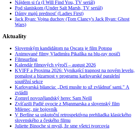
Nájdem si ťa (I Will Find You, TV seriál)
Pod slaniskom (Under Salt Marsh, TV seriál)
Dámy majú prednosť (Ladies First)
Jack Ryan: Vojna duchov (Tom Clancy's Jack Ryan: Ghost
Wars)
Aktuality
Slovenským kandidátom na Oscara je film Potopa
Animované filmy Vladimíra Pikalíka na blu-ray nosiči
Filmsurfing
Kalendár filmových výročí – august 2026
KVIFF a Proxima 2026: Vynikající trapnost na novém levelu,
pomalost a bizarnost v programu karlovarské paralelní
soutěžní sekce
Karlovarská bilancia: „Deti musíte to už zvládnuť sami." A
zvládli
Zomrel novozélandský herec Sam Neill
Zvíťazili Padlé ovocie z Mjanmarska a slovenský film
Milenec, nie bojovník
V Berlíne sa uskutoční retrospektívna prehliadka klasického
slovenského a českého filmu
Juliette Binoche si myslí, že sme všetci tvorcovia