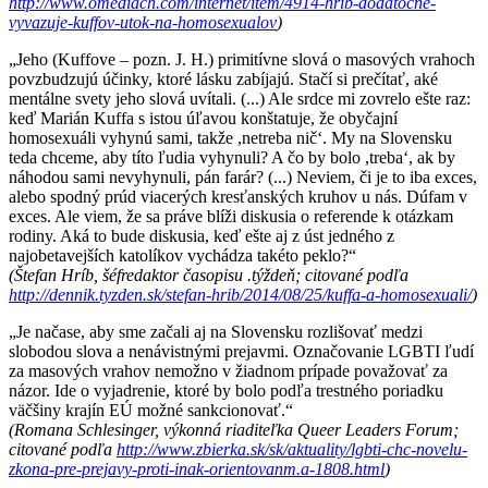
http://www.omediach.com/internet/item/4914-hrib-dodatocne-
vyvazuje-kuffov-utok-na-homosexualov
)
„Jeho (Kuffove – pozn. J. H.) primitívne slová o masových vrahoch
povzbudzujú účinky, ktoré lásku zabíjajú. Stačí si prečítať, aké
mentálne svety jeho slová uvítali. (...) Ale srdce mi zovrelo ešte raz:
keď Marián Kuffa s istou úľavou konštatuje, že obyčajní
homosexuáli vyhynú sami, takže ,netreba nič‘. My na Slovensku
teda chceme, aby títo ľudia vyhynuli? A čo by bolo ,treba‘, ak by
náhodou sami nevyhynuli, pán farár? (...) Neviem, či je to iba exces,
alebo spodný prúd viacerých kresťanských kruhov u nás. Dúfam v
exces. Ale viem, že sa práve blíži diskusia o referende k otázkam
rodiny. Aká to bude diskusia, keď ešte aj z úst jedného z
najobetavejších katolíkov vychádza takéto peklo?“
(Štefan Hríb, šéfredaktor časopisu .týždeň; citované podľa
http://dennik.tyzden.sk/stefan-hrib/2014/08/25/kuffa-a-homosexuali/
)
„Je načase, aby sme začali aj na Slovensku rozlišovať medzi
slobodou slova a nenávistnými prejavmi. Označovanie LGBTI ľudí
za masových vrahov nemožno v žiadnom prípade považovať za
názor. Ide o vyjadrenie, ktoré by bolo podľa trestného poriadku
väčšiny krajín EÚ možné sankcionovať.“
(Romana Schlesinger, výkonná riaditeľka Queer Leaders Forum;
citované podľa
http://www.zbierka.sk/sk/aktuality/lgbti-chc-novelu-
zkona-pre-prejavy-proti-inak-orientovanm.a-1808.html
)