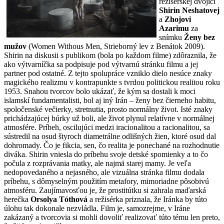
režisérskej dvojici
Shirin Neshatovej
a
Zhojovi
Azarimu
za
snímku
Ženy bez
mužov
(Women Withous Men, Strieborný lev z Benátok 2009).
Shirin na diskusii s publikom (bola po každom filme) zdôraznila, že
ako výtvarníčka sa podpisuje pod výtvarnú stránku filmu a jej
partner pod ostatné. Z tejto spolupráce vzniklo dielo nesúce znaky
magického realizmu v kontrapunkte s tvrdou politickou realitou roku
1953. Snahou tvorcov bolo ukázať, že kým sa dostali k moci
islamskí fundamentalisti, bol aj iný Irán – ženy bez čierneho habitu,
spoločenské večierky, stretnutia, prosto normálny život. Isté znaky
prichádzajúcej búrky už boli, ale život plynul relatívne v normálnej
atmosfére. Príbeh, oscilujúci medzi iracionalitou a racionalitou, sa
sústredil na osud štyroch diametrálne odlišných žien, ktoré osud dal
dohromady. Čo je fikcia, sen, čo realita je ponechané na rozhodnutie
diváka. Shirin vniesla do príbehu svoje detské spomienky a to čo
počula z rozprávania matky, ale najmä starej mamy. Je veľa
nedopovedaného a nejasného, ale vizuálna stránka filmu dodala
príbehu, s dômyselným použitím metafory, mimoriadne pôsobivú
atmosféru. Zaujímavosťou je, že prostitútku si zahrala maďarská
herečka
Orsolya Tóthová
a režisérka priznala, že Iránka by túto
úlohu tak dokonale nezvládla. Film je, samozrejme, v Iráne
zakázaný a tvorcovia si mohli dovoliť realizovať túto tému len preto,