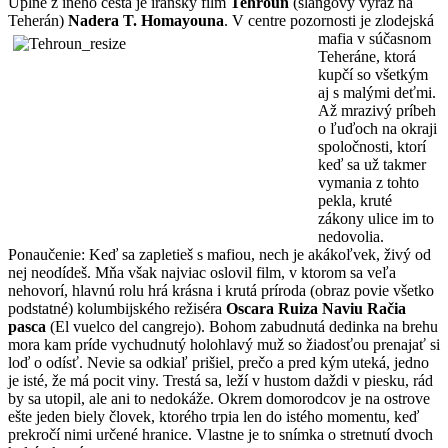
Úplne z iného cesta je iránsky film
Tehroun
(slangový výraz na
Teherán)
Nadera T. Homayouna
. V
centre pozornosti je zlodejská
mafia v súčasnom
Teheráne, ktorá
kupčí so všetkým
aj s malými deťmi.
Až mrazivý príbeh
o ľuďoch na okraji
spoločnosti, ktorí
keď sa už takmer
vymania z tohto
pekla, kruté
zákony ulice im to
nedovolia.
Ponaučenie: Keď sa zapletieš s mafiou, nech je akákoľvek, živý od
nej neodídeš. Mňa však najviac oslovil film, v ktorom sa veľa
nehovorí, hlavnú rolu hrá krásna i krutá príroda (obraz povie všetko
podstatné) kolumbijského režiséra
Oscara Ruiza Naviu Račia
pasca
(El vuelco del cangrejo). Bohom zabudnutá dedinka na brehu
mora kam príde vychudnutý holohlavý muž so žiadosťou prenajať si
loď o odísť. Nevie sa odkiaľ prišiel, prečo a pred kým uteká, jedno
je isté, že má pocit viny. Trestá sa, leží v hustom daždi v piesku, rád
by sa utopil, ale ani to nedokáže. Okrem domorodcov je na ostrove
ešte jeden biely človek, ktorého trpia len do istého momentu, keď
prekročí nimi určené hranice.
Vlastne je to snímka o stretnutí dvoch