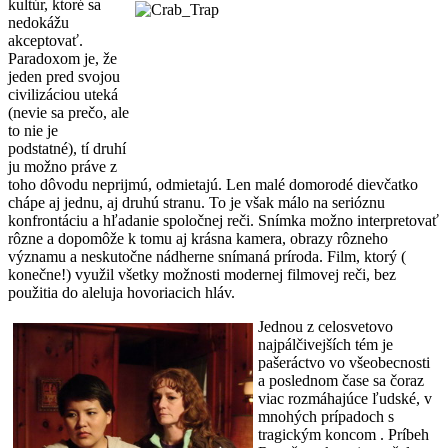
kultúr, ktoré sa
nedokážu
akceptovať.
Paradoxom je, že
jeden pred svojou
civilizáciou uteká
(nevie sa prečo, ale
to nie je
podstatné), tí druhí
ju možno práve z
toho dôvodu neprijmú, odmietajú. Len malé domorodé dievčatko
chápe aj jednu, aj druhú stranu. To je však málo na serióznu
konfrontáciu a hľadanie spoločnej reči. Snímka možno interpretovať
rôzne a dopomôže k tomu aj krásna kamera, obrazy rôzneho
významu a neskutočne nádherne snímaná príroda. Film, ktorý (
konečne!) využil všetky možnosti modernej filmovej reči, bez
použitia do aleluja hovoriacich hláv.
Jednou z celosvetovo
najpálčivejších tém je
pašeráctvo vo všeobecnosti
a poslednom čase sa čoraz
viac rozmáhajúce ľudské, v
mnohých prípadoch s
tragickým koncom . Príbeh