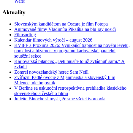
Wars)
Aktuality
Slovenským kandidátom na Oscara je film Potopa
Animované filmy Vladimíra Pikalíka na blu-ray nosiči
Filmsurfing
Kalendár filmových výročí – august 2026
KVIFF a Proxima 2026: Vynikající trapnost na novém levelu,
pomalost a bizarnost v programu karlovarské paralelní
soutěžní sekce
Karlovarská bilancia: „Deti musíte to už zvládnuť sami." A
zvládli
Zomrel novozélandský herec Sam Neill
Zvíťazili Padlé ovocie z Mjanmarska a slovenský film
Milenec, nie bojovník
V Berlíne sa uskutoční retrospektívna prehliadka klasického
slovenského a českého filmu
Juliette Binoche si myslí, že sme všetci tvorcovia