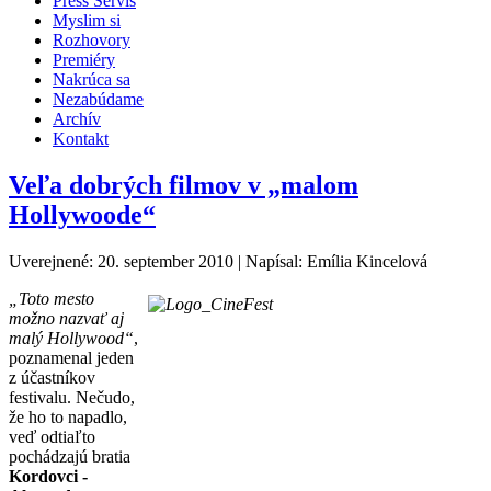
Press Servis
Myslim si
Rozhovory
Premiéry
Nakrúca sa
Nezabúdame
Archív
Kontakt
Veľa dobrých filmov v „malom
Hollywoode“
Uverejnené: 20. september 2010
|
Napísal: Emília Kincelová
„Toto mesto
možno nazvať aj
malý Hollywood“
,
poznamenal jeden
z účastníkov
festivalu. Nečudo,
že ho to napadlo,
veď odtiaľto
pochádzajú bratia
Kordovci -