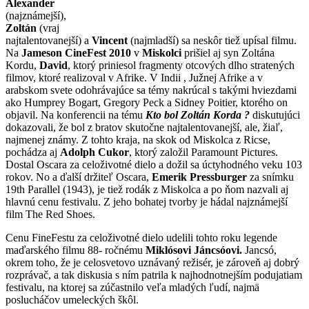
Alexander
(najznámejší),
Zoltán
(vraj
najtalentovanejší) a
Vincent
(najmladší) sa neskôr tiež upísal filmu.
Na
Jameson CineFest 2010
v
Miskolci
prišiel aj syn Zoltána
Kordu,
David
, ktorý priniesol fragmenty otcových dlho stratených
filmov, ktoré realizoval v Afrike. V Indii , Južnej Afrike a v
arabskom svete odohrávajúce sa témy nakrúcal s takými hviezdami
ako Humprey Bogart, Gregory Peck a Sidney Poitier, ktorého on
objavil. Na konferencii na tému
Kto bol Zoltán Korda ?
diskutujúci
dokazovali, že bol z bratov skutočne najtalentovanejší, ale, žiaľ,
najmenej známy. Z tohto kraja, na skok od Miskolca z Ricse,
pochádza aj
Adolph Cukor
, ktorý založil Paramount Pictures.
Dostal Oscara za celoživotné dielo a dožil sa úctyhodného veku 103
rokov. No a ďalší držiteľ Oscara,
Emerik Pressburger
za snímku
19th Parallel (1943), je tiež rodák z Miskolca a po ňom nazvali aj
hlavnú cenu festivalu. Z jeho bohatej tvorby je hádal najznámejší
film The Red Shoes.
Cenu FineFestu za celoživotné dielo udelili tohto roku legende
maďarského filmu 88- ročnému
Miklósovi Jáncsóovi.
Jancsó,
okrem toho, že je celosvetovo uznávaný režisér, je zároveň aj dobrý
rozprávač, a tak diskusia s ním patrila k najhodnotnejším podujatiam
festivalu, na ktorej sa zúčastnilo veľa mladých ľudí, najmä
poslucháčov umeleckých škôl.