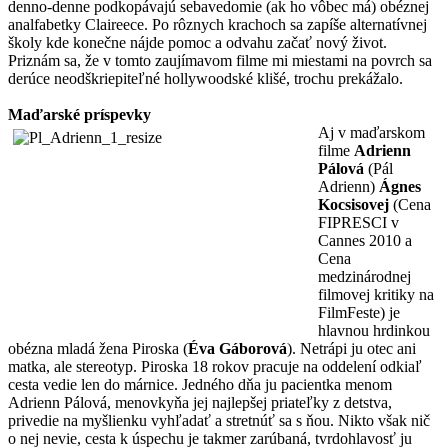
denno-denne podkopávajú sebavedomie (ak ho vôbec má) obéznej
analfabetky Claireece. Po rôznych krachoch sa zapíše alternatívnej
školy kde konečne nájde pomoc a odvahu začať nový život.
Priznám sa, že v tomto zaujímavom filme mi miestami na povrch sa
derúce neodškriepiteľné hollywoodské klišé, trochu prekážalo.
Maďarské príspevky
Aj v maďarskom
filme
Adrienn
Pálová
(Pál
Adrienn)
Ágnes
Kocsisovej
(Cena
FIPRESCI v
Cannes 2010 a
Cena
medzinárodnej
filmovej kritiky na
FilmFeste) je
hlavnou hrdinkou
obézna mladá žena Piroska (
Éva Gáborová
). Netrápi ju otec ani
matka, ale stereotyp. Piroska 18 rokov pracuje na oddelení odkiaľ
cesta vedie len do márnice. Jedného dňa ju pacientka menom
Adrienn Pálová, menovkyňa jej najlepšej priateľky z detstva,
privedie na myšlienku vyhľadať a stretnúť sa s ňou. Nikto však nič
o nej nevie, cesta k úspechu je takmer zarúbaná, tvrdohlavosť ju