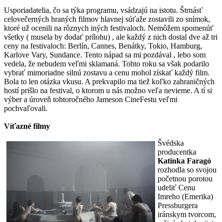
Usporiadatelia, čo sa týka programu, vsádzajú na istotu. Štrnásť
celovečerných hraných filmov hlavnej súťaže zostavili zo snímok,
ktoré už ocenili na rôznych iných festivaloch. Nemôžem spomenúť
všetky ( musela by dodať prílohu) , ale každý z nich dostal dve až tri
ceny na festivaloch: Berlín, Cannes, Benátky, Tokio, Hamburg,
Karlove Vary, Sundance. Tento nápad sa mi pozdával , lebo som
vedela, že nebudem veľmi sklamaná. Tohto roku sa však podarilo
vybrať mimoriadne silnú zostavu a cenu mohol získať každý film.
Bola to len otázka vkusu. A prekvapilo ma tiež koľko zahraničných
hostí prišlo na festival, o ktorom u nás možno veľa nevieme. A tí si
výber a úroveň tohtoročného Jameson CineFestu veľmi
pochvaľovali.
Víťazné filmy
Švédska
producentka
Katinka Faragó
rozhodla so svojou
početnou porotou
udeliť Cenu
Imreho (Emerika)
Pressburgera
iránskym tvorcom,