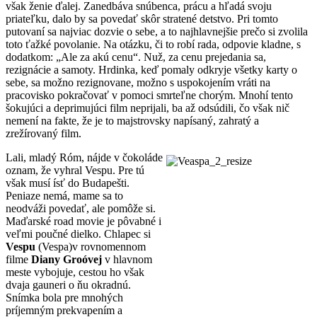
však ženie ďalej. Zanedbáva snúbenca, prácu a hľadá svoju
priateľku, dalo by sa povedať skôr stratené detstvo. Pri tomto
putovaní sa najviac dozvie o sebe, a to najhlavnejšie prečo si zvolila
toto ťažké povolanie. Na otázku, či to robí rada, odpovie kladne, s
dodatkom: „Ale za akú cenu“. Nuž, za cenu prejedania sa,
rezignácie a samoty. Hrdinka, keď pomaly odkryje všetky karty o
sebe, sa možno rezignovane, možno s uspokojením vráti na
pracovisko pokračovať v pomoci smrteľne chorým. Mnohí tento
šokujúci a deprimujúci film neprijali, ba až odsúdili, čo však nič
nemení na fakte, že je to majstrovsky napísaný, zahratý a
zrežírovaný film.
Lali, mladý Róm, nájde v čokoláde
oznam, že vyhral Vespu. Pre tú
však musí ísť do Budapešti.
Peniaze nemá, mame sa to
neodváži povedať, ale pomôže si.
Maďarské road movie je pôvabné i
veľmi poučné dielko. Chlapec si
Vespu
(Vespa)v rovnomennom
filme
Diany Groóvej
v hlavnom
meste vybojuje, cestou ho však
dvaja gauneri o ňu okradnú.
Snímka bola pre mnohých
príjemným prekvapením a