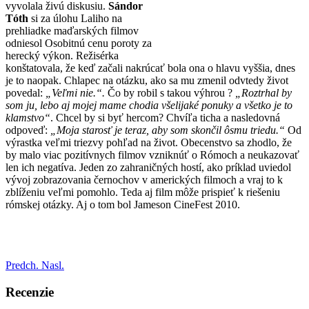
vyvolala živú diskusiu.
Sándor
Tóth
si za úlohu Laliho na
prehliadke maďarských filmov
odniesol Osobitnú cenu poroty za
herecký výkon. Režisérka
konštatovala, že keď začali nakrúcať bola ona o hlavu vyššia, dnes
je to naopak. Chlapec na otázku, ako sa mu zmenil odvtedy život
povedal:
„Veľmi nie.“.
Čo by robil s takou výhrou ?
„Roztrhal by
som ju, lebo aj mojej mame chodia všelijaké ponuky a všetko je to
klamstvo“
. Chcel by si byť hercom? Chvíľa ticha a nasledovná
odpoveď:
„Moja starosť je teraz, aby som skončil ôsmu triedu.“
Od
výrastka veľmi triezvy pohľad na život. Obecenstvo sa zhodlo, že
by malo viac pozitívnych filmov vzniknúť o Rómoch a neukazovať
len ich negatíva. Jeden zo zahraničných hostí, ako príklad uviedol
vývoj zobrazovania černochov v amerických filmoch a vraj to k
zblíženiu veľmi pomohlo. Teda aj film môže prispieť k riešeniu
rómskej otázky. Aj o tom bol Jameson CineFest 2010.
Predch.
Nasl.
Recenzie