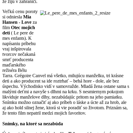
že žijú v zahraničí.
Veľkú cenu poroty
si odniesla
Mia
Hansen - Love
za
film
Otec mojich
detí
( Le pere de
mes enfants). K
napísaniu príbehu
vraj inšpirovala
tvorcov nečakaná
smrť producenta
maďarského
režiséra Bélu
Tarra. Grégoire Canvel má všetko, milujúcu manželku, tri krásne
deti a ako producent sa ide roztrhať – behá hore - dole, ale bez
úspechu. Východisko vidí v samovražde. Mladá žena ostane sama s
malými deťmi a navyše s dlhmi na krku. S nesmiernym pokojom
likviduje manželove dlhy, nezabúdajúc pritom na jeho pamiatku.
Snímku možno označiť aj ako príbeh o láske a úcte až za hrob, ale
aj ako hold silnej žene, ktorá si vie poradiť so životom. Priznám sa,
že tento film nepatril medzi mojich favoritov.
Snímky, na ktoré sa nezabúda