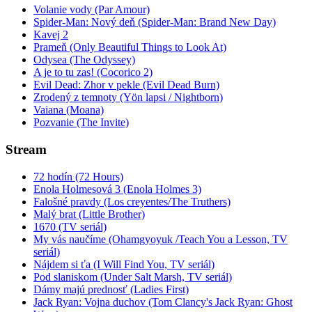
Volanie vody (Par Amour)
Spider-Man: Nový deň (Spider-Man: Brand New Day)
Kavej 2
Prameň (Only Beautiful Things to Look At)
Odysea (The Odyssey)
A je to tu zas! (Cocorico 2)
Evil Dead: Zhor v pekle (Evil Dead Burn)
Zrodený z temnoty (Yön lapsi / Nightborn)
Vaiana (Moana)
Pozvanie (The Invite)
Stream
72 hodín (72 Hours)
Enola Holmesová 3 (Enola Holmes 3)
Falošné pravdy (Los creyentes/The Truthers)
Malý brat (Little Brother)
1670 (TV seriál)
My vás naučíme (Ohamgyoyuk /Teach You a Lesson, TV
seriál)
Nájdem si ťa (I Will Find You, TV seriál)
Pod slaniskom (Under Salt Marsh, TV seriál)
Dámy majú prednosť (Ladies First)
Jack Ryan: Vojna duchov (Tom Clancy's Jack Ryan: Ghost