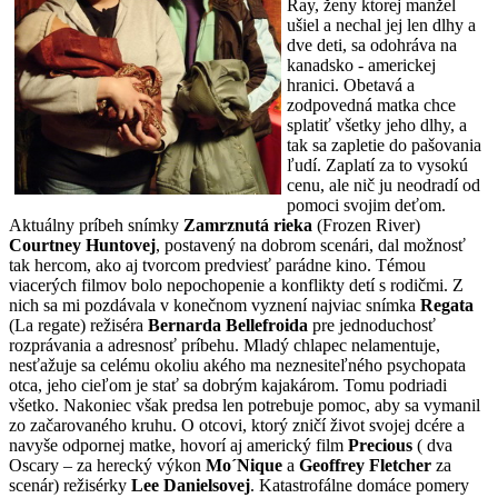
Ray, ženy ktorej manžel
ušiel a nechal jej len dlhy a
dve deti, sa odohráva na
kanadsko - americkej
hranici. Obetavá a
zodpovedná matka chce
splatiť všetky jeho dlhy, a
tak sa zapletie do pašovania
ľudí. Zaplatí za to vysokú
cenu, ale nič ju neodradí od
pomoci svojim deťom.
Aktuálny príbeh snímky
Zamrznutá rieka
(Frozen River)
Courtney Huntovej
, postavený na dobrom scenári, dal možnosť
tak hercom, ako aj tvorcom predviesť parádne kino. Témou
viacerých filmov bolo nepochopenie a konflikty detí s rodičmi. Z
nich sa mi pozdávala v konečnom vyznení najviac snímka
Regata
(La regate) režiséra
Bernarda Bellefroida
pre jednoduchosť
rozprávania a adresnosť príbehu. Mladý chlapec nelamentuje,
nesťažuje sa celému okoliu akého ma neznesiteľného psychopata
otca, jeho cieľom je stať sa dobrým kajakárom. Tomu podriadi
všetko. Nakoniec však predsa len potrebuje pomoc, aby sa vymanil
zo začarovaného kruhu. O otcovi, ktorý zničí život svojej dcére a
navyše odpornej matke, hovorí aj americký film
Precious
( dva
Oscary – za herecký výkon
Mo´Nique
a
Geoffrey Fletcher
za
scenár) režisérky
Lee Danielsovej
. Katastrofálne domáce pomery