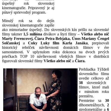
úspešný rok slovenskej
kinematografie. Pripravený je aj
pútavý sprievodný program.
Minulý rok sa do dejín
slovenskej kinematografie zapíše
ako mimoriadne úspešný. Do slovenských kín prišlo na slovenské
filmy takmer
1,5 milióna
divákov a štyri filmy –
Všetko
alebo nič
Marty Ferencovej, Čiara Petra Bebjaka,
Únos
Mariany Čengel
Solčanskej
a
Cuky Luky film Karla Janáka
, prepisovali
historický rebríček návštevnosti domácich filmov v ére
samostatnosti. V uplynulom roku dokonca na dvoch prvých
priečkach TOP 10 návštevnosti všetkých filmov v distribúcii
figurovali slovenské filmy
Všetko alebo nič
a
Čiara.
Prehliadka Týždeň
slovenského filmu
uvedie celkovo až
38
slovenských
filmov, ktoré mali
v minulom roku
premiéru.
Premietne sa
30
dlhometrážnych,
2
stredometrážne a
6