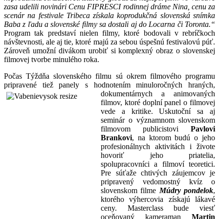
zasa udelili novinári Cenu FIPRESCI rodinnej dráme Nina, cenu za
scenár na festivale Tribeca získala koprodukčná slovenská snímka
Baba z ľadu a slovenské filmy sa dostali aj do Locarna či Toronta.“
Program tak predstaví nielen filmy, ktoré bodovali v rebríčkoch
návštevnosti, ale aj tie, ktoré majú za sebou úspešnú festivalovú púť.
Zároveň umožní divákom urobiť si komplexný obraz o slovenskej
filmovej tvorbe minulého roka.
Počas Týždňa slovenského filmu sú okrem filmového programu
pripravené tiež panely s hodnotením minuloročných
hraných,
dokumentárnych a animovaných
filmov, ktoré doplní panel o filmovej
vede a kritike. Uskutoční sa aj
seminár o významnom slovenskom
filmovom publicistovi
Pavlovi
Brankovi
, na ktorom budú o jeho
profesionálnych aktivitách i živote
hovoriť jeho priatelia,
spolupracovníci a filmoví teoretici.
Pre súťaže chtivých záujemcov je
pripravený vedomostný kvíz o
slovenskom filme
Múdry pondelok
,
ktorého výhercovia získajú lákavé
ceny. Masterclass bude viesť
oceňovaný kameraman
Martin