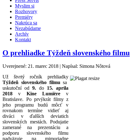
Press Servis
Myslim si
Rozhovory
Premiéry
Nakrúca sa
Nezabúdame
Archív
Kontakt
O prehliadke Týždeň slovenského filmu
Uverejnené: 21. marec 2018
|
Napísal: Simona Nôtová
Už štvrtý ročník prehliadky
Týždeň slovenského filmu
sa
uskutoční od
9.
do
15. apríla
2018
v
Kine
Lumi
è
re
v
Bratislave. Po prvýkrát filmy z
jeho programu budú môcť v
rovnakom termíne vidieť aj
diváci v ďalších deviatich
slovenských mestách. Podujatie
zamerané na prezentáciu a
podporu slovenského filmu
nadväzuje na mimoriadne