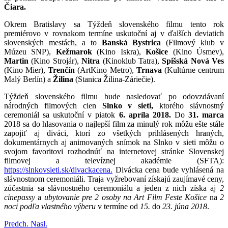
Čiara.
Okrem Bratislavy sa Týždeň slovenského filmu tento rok
premiérovo v rovnakom termíne uskutoční aj v ďalších deviatich
slovenských mestách, a to
Banská Bystrica
(Filmový klub v
Múzeu SNP),
Kežmarok
(Kino Iskra),
Košice
(Kino Úsmev),
Martin
(Kino Strojár),
Nitra
(Kinoklub Tatra),
Spišská Nová Ves
(Kino Mier),
Trenčín
(ArtKino Metro),
Trnava
(Kultúrne centrum
Malý Berlín) a
Žilina
(Stanica Žilina-Záriečie).
Týždeň slovenského filmu bude nasledovať po odovzdávaní
národných filmových cien
Slnko v sieti,
ktorého slávnostný
ceremoniál sa uskutoční v piatok
6. apríla 2018.
Do
31. marca
2018 sa do hlasovania o najlepší film za minulý rok môžu ešte stále
zapojiť aj diváci, ktorí zo všetkých prihlásených hraných,
dokumentárnych aj animovaných snímok na Slnko v sieti môžu o
svojom favoritovi rozhodnúť na internetovej stránke Slovenskej
filmovej a televíznej akadémie (SFTA):
https://slnkovsieti.sk/divackacena.
Divácka cena bude vyhlásená na
slávnostnom ceremoniáli. Traja vyžrebovaní získajú zaujímavé ceny,
zúčastnia sa slávnostného ceremoniálu a jeden z nich získa aj
2
cinepassy
a
ubytovanie pre 2 osoby na Art Film Feste Košice
na
2
noci podľa vlastného výberu
v termíne od
15.
do
23. júna 2018
.
Predch.
Nasl.