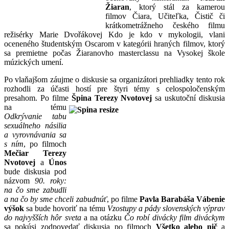
Žiaran
, ktorý stál za kamerou
filmov Čiara, Učiteľka, Čistič či
krátkometrážneho českého filmu
režisérky Marie Dvořákovej Kdo je kdo v mykologii, vlani
oceneného študentským Oscarom v kategórii hraných filmov, ktorý
sa premietne počas Žiaranovho masterclassu na Vysokej škole
múzických umení.
Po vlaňajšom záujme o diskusie sa organizátori prehliadky tento rok
rozhodli za účasti hostí pre štyri témy s celospoločenským
presahom. Po filme
Špina Terezy
Nvotovej
sa uskutoční diskusia
na tému
Odkrývanie tabu
sexuálneho násilia
a vyrovnávania sa
s ním
, po filmoch
Mečiar Terezy
Nvotovej
a
Únos
bude diskusia pod
názvom
90.
roky:
na čo sme zabudli
a na čo by sme chceli zabudnúť
, po filme
Pavla Barabáša Vábenie
výšok
sa bude hovoriť na tému
Vzostupy a pády slovenských výprav
do najvyšších hôr sveta
a na otázku
Čo robí divácky film diváckym
sa pokúsi zodpovedať diskusia po filmoch
Všetko alebo nič
a