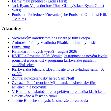
Dámy majú prednosť (Ladies First)
Jack Ryan: Vojna duchov (Tom Clancy's Jack Ryan: Ghost
Wars)
Punisher: Posledné zúčtovanie (The Punisher: One Last Kill,
TV film)
Aktuality
Slovenským kandidátom na Oscara je film Potopa
Animované filmy Vladimíra Pikalíka na blu-ray nosiči
Filmsurfing
Kalendár filmových výročí – august 2026
KVIFF a Proxima 2026: Vynikající trapnost na novém levelu,
pomalost a bizarnost v programu karlovarské paralelní
soutěžní sekce
Karlovarská bilancia: „Deti musíte to už zvládnuť sami." A
zvládli
Zomrel novozélandský herec Sam Neill
Zvíťazili Padlé ovocie z Mjanmarska a slovenský film
Milenec, nie bojovník
V Berlíne sa uskutoční retrospektívna prehliadka klasického
slovenského a českého filmu
Juliette Binoche si myslí, že sme všetci tvorcovia