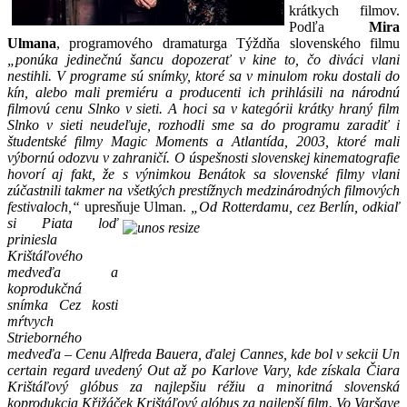
krátkych filmov.
Podľa
Mira
Ulmana
, programového dramaturga Týždňa slovenského filmu
„ponúka jedinečnú šancu dopozerať v kine to, čo diváci vlani
nestihli. V programe sú snímky, ktoré sa v minulom roku dostali do
kín, alebo mali premiéru a producenti ich prihlásili na národnú
filmovú cenu Slnko v sieti. A hoci sa v kategórii krátky hraný film
Slnko v sieti neudeľuje, rozhodli sme sa do programu zaradiť i
študentské filmy Magic Moments a Atlantída, 2003, ktoré mali
výbornú odozvu v zahraničí. O úspešnosti slovenskej kinematografie
hovorí aj fakt, že s výnimkou Benátok sa slovenské filmy vlani
zúčastnili takmer na všetkých prestížnych medzinárodných filmových
festivaloch,“
upresňuje Ulman.
„Od Rotterdamu, cez Berlín, odkiaľ
si Piata l
oď
priniesla
Krištáľového
medveďa a
koprodukčná
snímka Cez kosti
mŕtvych
Strieborného
medveďa – Cenu Alfreda Bauera, ďalej Cannes, kde bol v sekcii Un
certain regard uvedený Out až po Karlove Vary, kde získala Čiara
Krištáľový glóbus za najlepšiu réžiu a minoritná slovenská
koprodukcia Křižáček Krištáľový glóbus za najlepší film. Vo Varšave