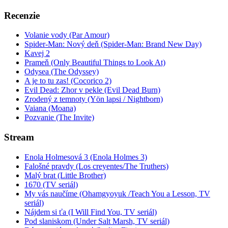
Recenzie
Volanie vody (Par Amour)
Spider-Man: Nový deň (Spider-Man: Brand New Day)
Kavej 2
Prameň (Only Beautiful Things to Look At)
Odysea (The Odyssey)
A je to tu zas! (Cocorico 2)
Evil Dead: Zhor v pekle (Evil Dead Burn)
Zrodený z temnoty (Yön lapsi / Nightborn)
Vaiana (Moana)
Pozvanie (The Invite)
Stream
Enola Holmesová 3 (Enola Holmes 3)
Falošné pravdy (Los creyentes/The Truthers)
Malý brat (Little Brother)
1670 (TV seriál)
My vás naučíme (Ohamgyoyuk /Teach You a Lesson, TV
seriál)
Nájdem si ťa (I Will Find You, TV seriál)
Pod slaniskom (Under Salt Marsh, TV seriál)