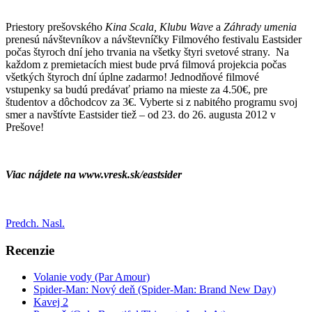
Priestory prešovského
Kina Scala, Klubu Wave
a
Záhrady umenia
prenesú návštevníkov a návštevníčky Filmového festivalu Eastsider
počas štyroch dní jeho trvania na všetky štyri svetové strany. Na
každom z premietacích miest bude prvá filmová projekcia počas
všetkých štyroch dní úplne zadarmo! Jednodňové filmové
vstupenky sa budú predávať priamo na mieste za 4.50€, pre
študentov a dôchodcov za 3€. Vyberte si z nabitého programu svoj
smer a navštívte Eastsider tiež – od 23. do 26. augusta 2012 v
Prešove!
Viac nájdete na www.vresk.sk/eastsider
Predch.
Nasl.
Recenzie
Volanie vody (Par Amour)
Spider-Man: Nový deň (Spider-Man: Brand New Day)
Kavej 2