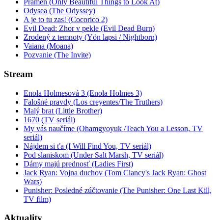
Prameň (Only Beautiful Things to Look At)
Odysea (The Odyssey)
A je to tu zas! (Cocorico 2)
Evil Dead: Zhor v pekle (Evil Dead Burn)
Zrodený z temnoty (Yön lapsi / Nightborn)
Vaiana (Moana)
Pozvanie (The Invite)
Stream
Enola Holmesová 3 (Enola Holmes 3)
Falošné pravdy (Los creyentes/The Truthers)
Malý brat (Little Brother)
1670 (TV seriál)
My vás naučíme (Ohamgyoyuk /Teach You a Lesson, TV
seriál)
Nájdem si ťa (I Will Find You, TV seriál)
Pod slaniskom (Under Salt Marsh, TV seriál)
Dámy majú prednosť (Ladies First)
Jack Ryan: Vojna duchov (Tom Clancy's Jack Ryan: Ghost
Wars)
Punisher: Posledné zúčtovanie (The Punisher: One Last Kill,
TV film)
Aktuality