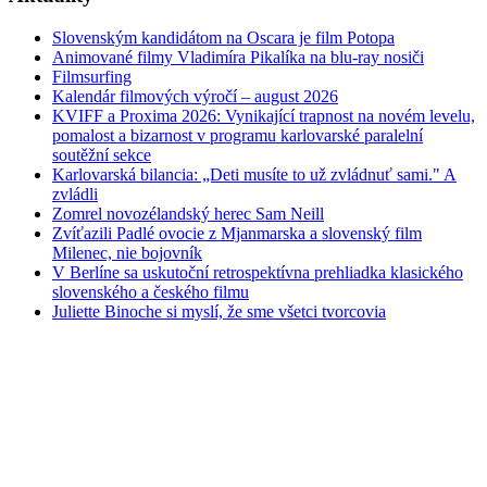
Slovenským kandidátom na Oscara je film Potopa
Animované filmy Vladimíra Pikalíka na blu-ray nosiči
Filmsurfing
Kalendár filmových výročí – august 2026
KVIFF a Proxima 2026: Vynikající trapnost na novém levelu,
pomalost a bizarnost v programu karlovarské paralelní
soutěžní sekce
Karlovarská bilancia: „Deti musíte to už zvládnuť sami." A
zvládli
Zomrel novozélandský herec Sam Neill
Zvíťazili Padlé ovocie z Mjanmarska a slovenský film
Milenec, nie bojovník
V Berlíne sa uskutoční retrospektívna prehliadka klasického
slovenského a českého filmu
Juliette Binoche si myslí, že sme všetci tvorcovia