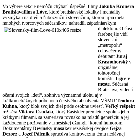
Vo výbere sekcie nemôžu chýbať úspešné filmy
Jakuba Kronera
Bratislavafilm
a
Lóve
, ktoré bratislavské lokality i mentality
vyžmýkali na dreň a ľubozvučnú slovenčinu, ktorou trpia diela
mnohých tvorcových súčasníkov, nahradili
západniarskym
dialektom. O čosi
farebnejšie vidí
slovenskú
„metropolu“
celovečerný
debutant
Juraj
Krasnohorský
v
originálnej
tohtoročnej
komédii
Tigre v
meste
. Súčasná
Bratislava, videná
očami svojich „detí“, zohráva významnú úlohu aj v
krátkometrážnych príbehoch čerstvého absolventa VŠMU
Teodora
Kuhna
, ktorý blok svojich diel príde osobne uviesť.
Veľký rešpekt
režiséra
Viktora Csudaia
, ktorý Eastsider premietne spolu s jeho
krátkymi filmami, sa zameriava rovnako na mladú generáciu a jej
každodenné prežívanie v „mestskej džungli“ korení humorom.
Dokumentárny
Devínsky
masaker
režisérskej dvojice
Gejza
Dezorz
a
Jozef Páleník
spracúva kontroverznú tému nedávnej