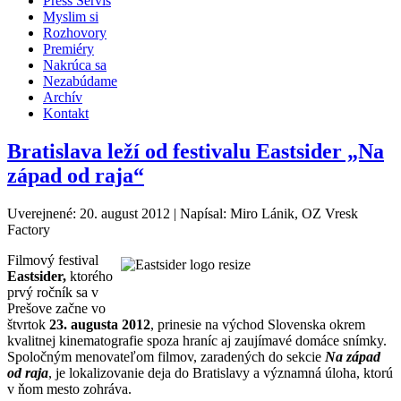
Press Servis
Myslim si
Rozhovory
Premiéry
Nakrúca sa
Nezabúdame
Archív
Kontakt
Bratislava leží od festivalu Eastsider „Na
západ od raja“
Uverejnené: 20. august 2012
|
Napísal: Miro Lánik, OZ Vresk
Factory
Filmový festival
Eastsider,
ktorého
prvý ročník sa v
Prešove začne vo
štvrtok
23. augusta 2012
, prinesie na východ Slovenska okrem
kvalitnej kinematografie spoza hraníc aj zaujímavé domáce snímky.
Spoločným menovateľom filmov, zaradených do sekcie
Na západ
od raja
, je lokalizovanie deja do Bratislavy a významná úloha, ktorú
v ňom mesto zohráva.