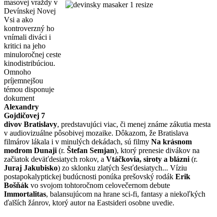
masovej
vraždy v
Devínskej Novej
Vsi a ako
kontroverzný ho
vnímali diváci i
kritici na jeho
minuloročnej ceste
kinodistribúciou.
Omnoho
príjemnejšou
témou disponuje
dokument
Alexandry
Gojdičovej 7
divov Bratislavy
, predstavujúci viac, či menej známe zákutia mesta
v audiovizuálne pôsobivej mozaike. Dôkazom, že Bratislava
filmárov lákala i v minulých dekádach, sú filmy
Na krásnom
modrom Dunaji
(r.
Štefan Semjan
), ktorý prenesie divákov na
začiatok deväťdesiatych rokov, a
Vtáčkovia, siroty a blázni
(r.
Juraj Jakubisko
) zo sklonku zlatých šesťdesiatych... Víziu
postapokalyptickej budúcnosti ponúka prešovský rodák
Erik
Bošňák
vo svojom tohtoročnom celovečernom debute
Immortalitas
, balansujúcom na hrane sci-fi, fantasy a niekoľkých
ďalších žánrov, ktorý autor na Eastsideri osobne uvedie.