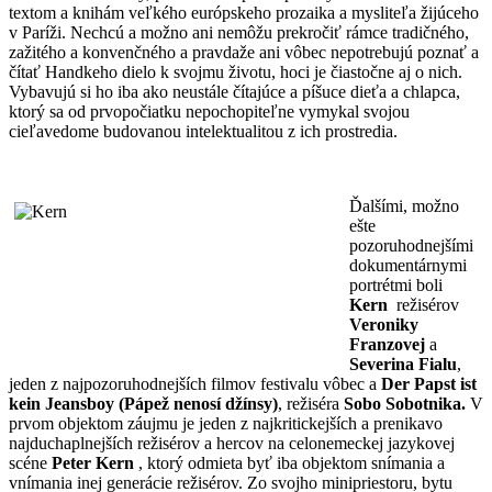
textom a knihám veľkého európskeho prozaika a mysliteľa žijúceho
v Paríži. Nechcú a možno ani nemôžu prekročiť rámce tradičného,
zažitého a konvenčného a pravdaže ani vôbec nepotrebujú poznať a
čítať Handkeho dielo k svojmu životu, hoci je čiastočne aj o nich.
Vybavujú si ho iba ako neustále čítajúce a píšuce dieťa a chlapca,
ktorý sa od prvopočiatku nepochopiteľne vymykal svojou
cieľavedome budovanou intelektualitou z ich prostredia.
Ďalšími, možno
ešte
pozoruhodnejšími
dokumentárnymi
portrétmi boli
Kern
režisérov
Veroniky
Franzovej
a
Severina Fialu
,
jeden z najpozoruhodnejších filmov festivalu vôbec a
Der Papst ist
kein Jeansboy
(Pápež nenosí džínsy)
, režiséra
Sobo Sobotnika.
V
prvom objektom záujmu je jeden z najkritickejších a prenikavo
najduchaplnejších režisérov a hercov na celonemeckej jazykovej
scéne
Peter Kern
, ktorý odmieta byť iba objektom snímania a
vnímania inej generácie režisérov. Zo svojho minipriestoru, bytu