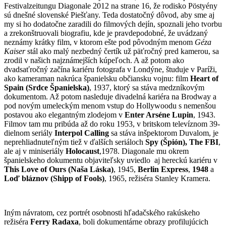
Festivalzeitungu Diagonale 2012 na strane 16, že rodisko Pöstyény
sú dnešné slovenské Piešťany. Teda dostatočný dôvod, aby sme aj
my si ho dodatočne zaradili do filmových dejín, spoznali jeho tvorbu
a zrekonštruovali biografiu, kde je pravdepodobné, že uvádzaný
neznámy krátky film, v ktorom ešte pod pôvodným menom
Géza
Kaiser
stál ako malý nezbedný čertík už päťročný pred kamerou, sa
zrodil v našich najznámejších kúpeľoch. A až potom ako
dvadsaťročný začína kariéru fotografa v Londýne, študuje v Paríži,
ako kameraman nakrúca španielsku občiansku vojnu: film
Heart of
Spain (Srdce
Španielska)
, 1937, ktorý sa stáva medzníkovým
dokumentom. Až potom nasleduje divadelná kariéra na Brodway a
pod novým umeleckým menom vstup do Hollywoodu s nemenšou
postavou ako elegantným zlodejom v
Enter Arséne Lupin
, 1943.
Filmov tam mu pribúda až do roku 1953, v britskom televíznom 39-
dielnom seriály
Interpol Calling
sa stáva inšpektorom Duvalom, je
neprehliadnuteľným tiež v ďalších seriáloch
Spy (Špión), The FBI
,
ale aj v miniseriály
Holocaust
,1978. Diagonale mu okrem
španielskeho dokumentu objaviteľsky uviedlo aj hereckú kariéru v
This Love of
Ours
(Naša Láska)
, 1945,
Berlin Express
,
1948
a
Loď bláznov
(Shipp of Fools)
, 1965, režiséra Stanley Kramera.
Iným návratom, cez portrét osobnosti hľadačského rakúskeho
režiséra
Ferry Radaxa
, boli dokumentárne obrazy profilujúcich