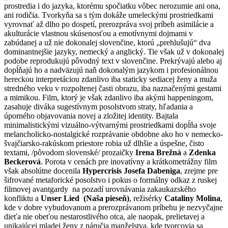
prostredia i do jazyka, ktorému spočiatku vôbec nerozumie ani ona,
ani rodičia. Tvorkyňa sa s tým dokáže umeleckými prostriedkami
vyrovnať až dlho po dospetí, prerozpráva svoj príbeh asimilácie a
akulturácie vlastnou skúsenosťou a emotívnymi dojmami v
zabúdanej a už nie dokonalej slovenčine, ktorú „prehlušujú“ dva
dominantnejšie jazyky, nemecký a anglický. Tie však už v dokonalej
podobe reprodukujú pôvodný text v slovenčine. Prekrývajú alebo aj
dopĺňajú ho a nadväzujú naň dokonalým jazykom i profesionálnou
hereckou interpretáciou zdanlivo iba staticky sediacej ženy a muža
stredného veku v rozpoltenej časti obrazu, iba naznačenými gestami
a mimikou. Film, ktorý je však zdanlivo iba akými happeningom,
zasahuje diváka sugestívnym posolstvom straty, hľadania a
úporného objavovania novej a zložitej identity. Bajtala
minimalistickými vizuálno-výtvarnými prostriedkami dopĺňa svoje
melancholicko-nostalgické rozprávanie obdobne ako ho v nemecko-
švajčiarsko-rakúskom priestore robia už dlhšie a úspešne, čisto
textami, /pôvodom slovenské/ prozaičky
Irena Brežná
a
Zdenka
Beckerová
. Porota v cenách pre inovatívny a krátkometrážny film
však absolútne docenila
Hypercrisis Josefa Dabeniga
, zrejme pre
šifrované metaforické posolstvo i pokus o formálny odkaz z ruskej
filmovej avantgardy na pozadí urovnávania zakaukazského
konfliktu a
Unser Lied (Naša pieseň)
, režisérky
Cataliny Molina
,
kde v dobre vybudovanom a prerozprávanom príbehu je nezvyčajne
dieťa nie obeťou nestarostlivého otca, ale naopak, prelietavej a
unikajúcej mladej ženy z náručia manželstva, kde tvorcovia sa