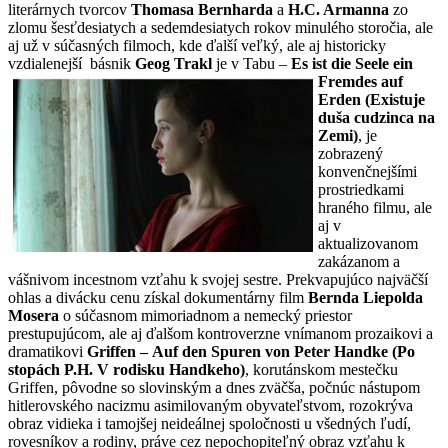
literárnych tvorcov
Thomasa Bernharda
a
H.C. Armanna
zo
zlomu šesťdesiatych a sedemdesiatych rokov minulého storočia, ale
aj už v súčasných filmoch, kde ďalší veľký, ale aj historicky
vzdialenejší básnik
Geog Trakl
je v
Tabu –
Es ist die Seele ein
Fremdes auf
Erden (Existuje
duša cudzinca na
Zemi)
, je
zobrazený
konvenčnejšími
prostriedkami
hraného filmu, ale
aj v
aktualizovanom
zakázanom a
vášnivom incestnom vzťahu k svojej sestre. Prekvapujúco najväčší
ohlas a divácku cenu získal dokumentárny film
Bernda Liepolda
Mosera
o súčasnom mimoriadnom a nemecký priestor
prestupujúcom, ale aj ďalšom kontroverzne vnímanom prozaikovi a
dramatikovi
Griffen –
Auf den Spuren von Peter Handke (Po
stopách P.H. V rodisku Handkeho)
, korutánskom mestečku
Griffen, pôvodne so slovinským a dnes zväčša, počnúc nástupom
hitlerovského nacizmu asimilovaným obyvateľstvom, rozokrýva
obraz vidieka i tamojšej neideálnej spoločnosti u všedných ľudí,
rovesníkov a rodiny, práve cez nepochopiteľný obraz vzťahu k