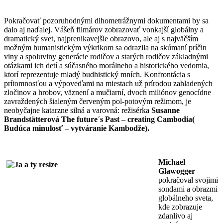
Pokračovať pozoruhodnými dlhometrážnymi dokumentami by sa
dalo aj naďalej. Vášeň filmárov zobrazovať vonkajší globálny a
dramatický svet, najprenikavejšie obrazovo, ale aj s najväčším
možným humanistickým výkrikom sa odrazila na skúmaní príčin
viny a spoluviny generácie rodičov a starých rodičov základnými
otázkami ich detí a súčasného morálneho a historického vedomia,
ktorí reprezentuje mladý budhistický mních. Konfrontácia s
prítomnosťou a výpoveďami na miestach už prírodou zahladených
zločinov a hrobov, väznení a mučiarní, dvoch miliónov genocídne
zavraždených šialeným červeným pol-potovým režimom, je
neobyčajne katarzne silná a varovná: režisérka
Susanne
Brandstätterová
The future´s Past – creating Cambodia(
Budúca minulosť – vytváranie Kambodže).
Michael
Glawogger
pokračoval svojimi
sondami a obrazmi
globálneho sveta,
kde zobrazuje
zdanlivo aj