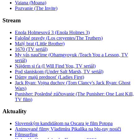
Vaiana (Moana)
Pozvanie (The Invite)
Stream
Enola Holmesová 3 (Enola Holmes 3)
Falošné pravdy (Los creyentes/The Truthers)
Malý brat (Little Brother)
1670 (TV seriál)
My vás naučíme (Ohamgyoyuk /Teach You a Lesson, TV
seriál)
Nájdem si ťa (I Will Find You, TV seriál)
Pod slaniskom (Under Salt Marsh, TV seriál)
Dámy majú prednosť (Ladies First)
Jack Ryan: Vojna duchov (Tom Clancy's Jack Ryan: Ghost
Wars)
Punisher: Posledné zúčtovanie (The Punisher: One Last Kill,
TV film)
Aktuality
Slovenským kandidátom na Oscara je film Potopa
Animované filmy Vladimíra Pikalíka na blu-ray nosiči
Filmsurfing