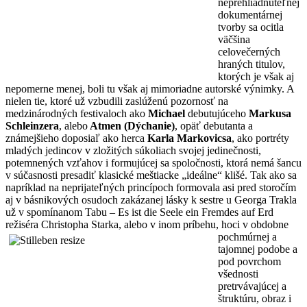
neprehliadnuteľnej
dokumentárnej
tvorby sa ocitla
väčšina
celovečerných
hraných titulov,
ktorých je však aj
nepomerne menej, boli tu však aj mimoriadne autorské výnimky. A
nielen tie, ktoré už vzbudili zaslúženú pozornosť na
medzinárodných festivaloch ako
Michael
debutujúceho
Markusa
Schleinzera
, alebo
Atmen (Dýchanie)
, opäť debutanta a
známejšieho doposiaľ ako herca
Karla Markovicsa
, ako portréty
mladých jedincov v zložitých súkoliach svojej jedinečnosti,
potemnených vzťahov i formujúcej sa spoločnosti, ktorá nemá šancu
v súčasnosti presadiť klasické meštiacke „ideálne“ klišé. Tak ako sa
napríklad na neprijateľných princípoch formovala asi pred storočím
aj v básnikových osudoch zakázanej lásky k sestre u Georga Trakla
už v spomínanom Tabu – Es ist die Seele ein Fremdes auf Erd
režiséra Christopha Starka, alebo v inom príbehu, hoci v
obdobne
pochmúrnej a
tajomnej podobe a
pod povrchom
všednosti
pretrvávajúcej a
štruktúru, obraz i