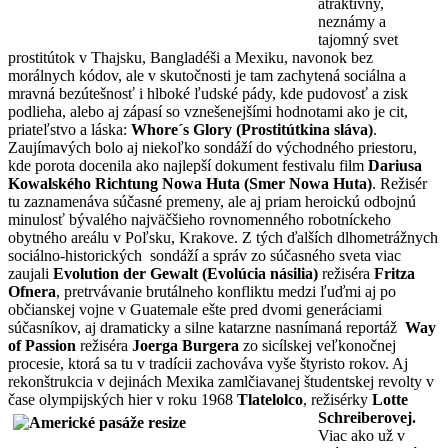
atraktívny,
neznámy a
tajomný svet
prostitútok v Thajsku, Bangladéši a Mexiku, navonok bez
morálnych kódov, ale v skutočnosti je tam zachytená sociálna a
mravná bezútešnosť i hlboké ľudské pády, kde pudovosť a zisk
podlieha, alebo aj zápasí so vznešenejšími hodnotami ako je cit,
priateľstvo a láska:
Whore´s Glory (Prostitútkina sláva)
.
Zaujímavých bolo aj niekoľko sondáží do východného priestoru,
kde porota docenila ako najlepší dokument festivalu film
Dariusa
Kowalského
Richtung Nowa Huta (Smer Nowa Huta)
. Režisér
tu zaznamenáva súčasné premeny, ale aj priam heroickú odbojnú
minulosť bývalého najväčšieho rovnomenného robotníckeho
obytného areálu v Poľsku, Krakove. Z tých ďalších dlhometrážnych
sociálno-historických sondáží a správ zo súčasného sveta viac
zaujali
Evolution der Gewalt (Evolúcia
násilia)
režiséra
Fritza
Ofnera
, pretrvávanie brutálneho konfliktu medzi ľuďmi aj po
občianskej vojne v Guatemale ešte pred dvomi generáciami
súčasníkov, aj dramaticky a silne katarzne nasnímaná reportáž
Way
of Passion
režiséra
Joerga
Burgera
zo sicílskej veľkonočnej
procesie, ktorá sa tu v tradícii zachováva vyše štyristo rokov. Aj
rekonštrukcia v dejinách Mexika zamlčiavanej študentskej revolty v
čase olympijských hier v roku 1968
Tlatelolco
, režisérky
Lotte
Schreiberovej.
Viac ako už v