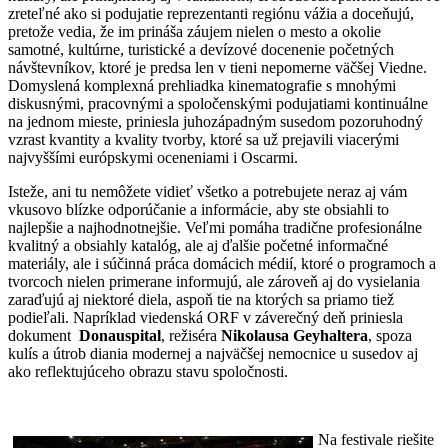
zreteľné ako si podujatie reprezentanti regiónu vážia a doceňujú,
pretože vedia, že im prináša záujem nielen o mesto a okolie
samotné, kultúrne, turistické a devízové docenenie početných
návštevníkov, ktoré je predsa len v tieni nepomerne väčšej Viedne.
Domyslená komplexná prehliadka kinematografie s mnohými
diskusnými, pracovnými a spoločenskými podujatiami kontinuálne
na jednom mieste, priniesla juhozápadným susedom pozoruhodný
vzrast kvantity a kvality tvorby, ktoré sa už prejavili viacerými
najvyššími európskymi oceneniami i Oscarmi.
Isteže, ani tu nemôžete vidieť všetko a potrebujete neraz aj vám
vkusovo blízke odporúčanie a informácie, aby ste obsiahli to
najlepšie a najhodnotnejšie. Veľmi pomáha tradične profesionálne
kvalitný a obsiahly katalóg, ale aj ďalšie početné informačné
materiály, ale i súčinná práca domácich médií, ktoré o programoch a
tvorcoch nielen primerane informujú, ale zároveň aj do vysielania
zaraďujú aj niektoré diela, aspoň tie na ktorých sa priamo tiež
podieľali. Napríklad viedenská ORF v záverečný deň priniesla
dokument
Donauspital
, režiséra
Nikolausa Geyhaltera
, spoza
kulís a útrob diania modernej a najväčšej nemocnice u susedov aj
ako reflektujúceho obrazu stavu spoločnosti.
Na festivale riešite