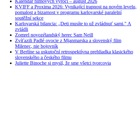
Kalendár filmových výročí – august 2026
KVIFF a Proxima 2026: Vynikající trapnost na novém levelu,
pomalost a bizarnost v programu karlovarské paralelní
soutěžní sekce
Karlovarská bilancia: „Deti musíte to už zvládnuť sami." A
zvládli
Zomrel novozélandský herec Sam Neill
Zvíťazili Padlé ovocie z Mjanmarska a slovenský film
Milenec, nie bojovník
V Berlíne sa uskutoční retrospektívna prehliadka klasického
slovenského a českého filmu
Juliette Binoche si myslí, že sme všetci tvorcovia