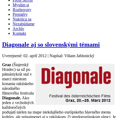
Press Servis
Myslim si
Rozhovory
Premiéry
Nakrúca sa
Nezabúdame
Archív
Kontakt
Diagonale aj so slovenskými témami
Uverejnené: 02. apríl 2012
|
Napísal: Viliam Jablonický
Graz
(Štajerský
Hradec) sa už po
pätnástykrát stal v
marci miestom
konania rakúskeho
národného
filmového festivalu
Diagonale.
Ako
jeden z vrcholných
každoročných
podujatí nielen na mape niekdajšieho európskeho hlavného mesta
kultúry, ale prinajmenej aj v rakúskom, či stredoeurópskom rámci. Je