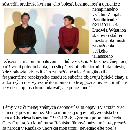
sústredili predovšetkým na jeho
bolesť, bezmocnosť a utrpenie z
nenapĺňaného
vzťahu. Zaujal aj
Pasolinicode
02112011
, kde
Ludwig Wüst
iba
skicovito skúma
miesto a okolnosti
zavraždenia
veľkého
talianskeho
režiséra na malom futbalovom štadióne v Ostii. V bezmesačnej noci,
krúživými pohybmi auta, iba sliepňavými reflektormi hľadá miesto,
kde vrahovia priviezli jeho zavraždené telo. S tragikou iba
fragmentárne rozokrytého osudu sa súbežne objavujú lyrické citáty z
autorových diel vytesané do mramoru, ale aj poznanie, že „Smrť nie
je v neschopnosti komunikovať, ale porozumieť.“
Témy viac či menej známych osobností sa tu objavili viackrát, viac
či menej pozoruhodne. Medzi nimi je aj objav hollywoodskeho
herca
Charlesa Korvina
/1907-1998/, výzorom pripomínajúceho
Cary Granta, ku ktorému sa Rakúske filmové múzeum hlási, pretože
sa narodil v Rakúsko-uhorskej monarchii, nevediac ešte podľa