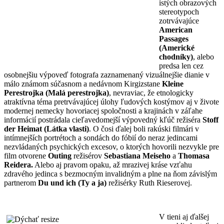
istých obrazových
stereotypoch
zotrvávajúce
American
Passages
(Americké
chodníky)
, alebo
predsa len cez
osobnejšiu výpoveď fotografa zaznamenaný vizuálnejšie dianie v
málo známom súčasnom a nedávnom Kirgizstane
Kleine
Perestrojka
(Malá perestrojka)
, nevraviac, že etnologicky
atraktívna téma pretrvávajúcej úlohy ľudových kostýmov aj v živote
modernej nemecky hovoriacej spoločnosti a krajinách v záľahe
informácií postrádala cieľavedomejší výpovedný kľúč režiséra
Stoff
der Heimat (Látka vlasti)
. O čosi ďalej boli rakúski filmári v
intímnejších portrétoch a sondách do fóbií do neraz jedincami
nezvládaných psychických excesov, o ktorých hovorili nezvykle pre
film otvorene
Outing
režisérov
Sebastiana Meiseho
a
Thomasa
Reidera.
Alebo aj pravom opaku, až mrazivej kráse vzťahu
zdravého jedinca s bezmocným invalidným a plne na ňom závislým
partnerom
Du und ich (Ty a
ja)
režisérky Ruth Rieserovej.
V tieni aj ďalšej