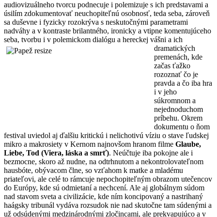
audiovizuálneho tvorcu podnecuje i polemizuje s ich predstavami a
úsilím zdokumentovať neuchopiteľnú osobnosť, teda seba, zároveň
sa duševne i fyzicky rozokrýva s neskutočnými parametrami
nadváhy a v kontraste brilantného, ironicky a vtipne komentujúceho
seba, tvorbu i v polemickom dialógu a
hereckej vášni a ich
dramatických
premenách, kde
začas ťažko
rozoznať čo je
pravda a čo iba hra
i v jeho
súkromnom a
nejednoduchom
príbehu. Okrem
dokumentu o ňom
festival uviedol aj ďalšiu kritickú i nelichotivú víziu o stave ľudskej
mikro a makrosiety v Kernom najnovšom hranom filme
Glaube,
Liebe, Tod (Viera, láska a smrť)
. Neúčtuje iba pokojne ale i
bezmocne, skoro až nudne, na odtrhnutom a nekontrolovateľnom
hausbóte, obývacom člne, so vzťahom k matke a mladému
priateľovi, ale celé to rámcuje nepochopiteľným obrazom utečencov
do Európy, kde sú odmietaní a nechcení. Ale aj globálnym súdom
nad stavom sveta a civilizácie, kde ním koncipovaný a nastrihaný
haágsky tribunál vydáva rozsudok nie nad skutočne tam súdenými a
už odsúdenými medzinárodnými zločincami, ale prekvapujúco a v