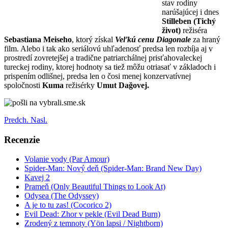
stav rodiny
narúšajúcej i dnes
Stilleben (Tichý
život)
režiséra
Sebastiana
Meiseho
, ktorý získal
Veľkú cenu Diagonale
za hraný
film. Alebo i tak ako seriálovú uhľadenosť predsa len rozbíja aj v
prostredí zovretejšej a tradične patriarchálnej prisťahovaleckej
tureckej rodiny, ktorej hodnoty sa tiež môžu otriasať v základoch i
prispením odlišnej, predsa len o čosi menej konzervatívnej
spoločnosti
Kuma
režisérky
Umut Dağovej.
Predch.
Nasl.
Recenzie
Volanie vody (Par Amour)
Spider-Man: Nový deň (Spider-Man: Brand New Day)
Kavej 2
Prameň (Only Beautiful Things to Look At)
Odysea (The Odyssey)
A je to tu zas! (Cocorico 2)
Evil Dead: Zhor v pekle (Evil Dead Burn)
Zrodený z temnoty (Yön lapsi / Nightborn)