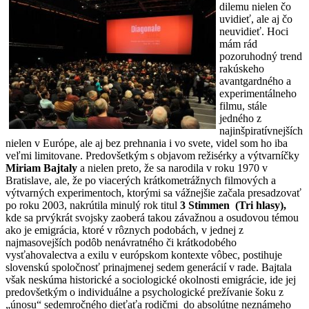
dilemu nielen čo
uvidieť, ale aj čo
neuvidieť. Hoci
mám rád
pozoruhodný trend
rakúskeho
avantgardného a
experimentálneho
filmu, stále
jedného z
najinšpiratívnejších
nielen v Európe, ale aj bez prehnania i vo svete, videl som ho iba
veľmi limitovane. Predovšetkým s objavom režisérky a výtvarníčky
Miriam Bajtaly
a nielen preto, že sa narodila v roku 1970 v
Bratislave, ale, že po viacerých krátkometrážnych filmových a
výtvarných experimentoch, ktorými sa vážnejšie začala presadzovať
po roku 2003, nakrútila minulý rok titul
3 Stimmen (Tri hlasy),
kde sa prvýkrát svojsky zaoberá takou závažnou a osudovou témou
ako je emigrácia, ktoré v rôznych podobách, v jednej z
najmasovejších podôb nenávratného či krátkodobého
vysťahovalectva a exilu v európskom kontexte vôbec, postihuje
slovenskú spoločnosť prinajmenej sedem generácií v rade. Bajtala
však neskúma historické a sociologické okolnosti emigrácie, ide jej
predovšetkým o individuálne a psychologické prežívanie šoku z
„únosu“ sedemročného dieťaťa rodičmi do absolútne neznámeho