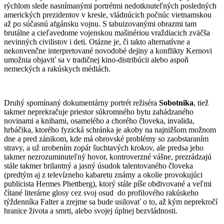
rýchlom slede nasnímanými portrétmi nedotknuteľných posledných
amerických prezidentov v kresle, vládnúcich počnúc vietnamskou
až po súčasnú afgánsku vojnu. S tabuizovanými obrazmi tam
brutálne a cieľavedome vojenskou mašinériou vraždiacich zväčša
nevinných civilistov i deti. Otázne je, či takto alternatívne a
nekonvenčne interpretované novodobé dejiny a konflikty Kernovi
umožnia objaviť sa v tradičnej kino-distribúcii alebo aspoň
nemeckých a rakúskych médiách.
Druhý spomínaný dokumentárny portrét režiséra
Sobotnika
, tiež
takmer neprekračuje priestor súkromného bytu zahádzaného
novinami a knihami, osamelého a chorého človeka, invalida,
hrbáčika, ktorého fyzická schránka je akoby na najnižšom možnom
dne a pred zánikom, kde má obrovské problémy so zaobstaraním
stravy, a už urobením zopár šuchtavých krokov, ale predsa jeho
takmer nezrozuminuteľný hovor, kontroverzné vášne, prezrádzajú
stále takmer brilantný a jasný úsudok talentovaného človeka
(predtým aj z televízneho kabaretu známy a okolie provokujúci
publicista Hermes Phettberg), ktorý stále píše obdivované a veľmi
čítané literárne glosy cez svoj osud do profilového rakúskeho
týždenníka Falter a zrejme sa bude usilovať o to, až kým neprekročí
hranice života a smrti, alebo svojej úplnej bezvládnosti.