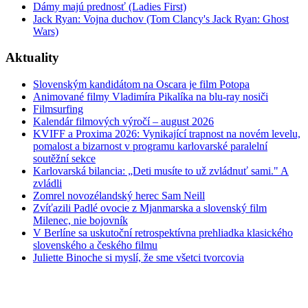
Dámy majú prednosť (Ladies First)
Jack Ryan: Vojna duchov (Tom Clancy's Jack Ryan: Ghost
Wars)
Aktuality
Slovenským kandidátom na Oscara je film Potopa
Animované filmy Vladimíra Pikalíka na blu-ray nosiči
Filmsurfing
Kalendár filmových výročí – august 2026
KVIFF a Proxima 2026: Vynikající trapnost na novém levelu,
pomalost a bizarnost v programu karlovarské paralelní
soutěžní sekce
Karlovarská bilancia: „Deti musíte to už zvládnuť sami." A
zvládli
Zomrel novozélandský herec Sam Neill
Zvíťazili Padlé ovocie z Mjanmarska a slovenský film
Milenec, nie bojovník
V Berlíne sa uskutoční retrospektívna prehliadka klasického
slovenského a českého filmu
Juliette Binoche si myslí, že sme všetci tvorcovia