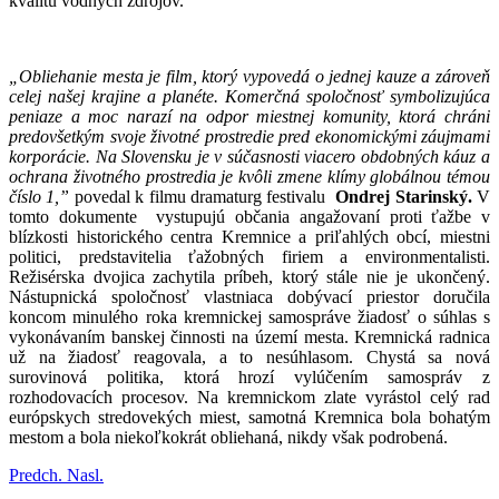
kvalitu vodných zdrojov.
„Obliehanie mesta je film, ktorý vypovedá o jednej kauze a zároveň
celej našej krajine a planéte. Komerčná spoločnosť symbolizujúca
peniaze a moc narazí na odpor miestnej komunity, ktorá chráni
predovšetkým svoje životné prostredie pred ekonomickými záujmami
korporácie. Na Slovensku je v súčasnosti viacero obdobných káuz a
ochrana životného prostredia je kvôli zmene klímy globálnou témou
číslo 1,”
povedal k filmu dramaturg festivalu
Ondrej Starinský.
V
tomto dokumente vystupujú občania angažovaní proti ťažbe v
blízkosti historického centra Kremnice a priľahlých obcí, miestni
politici, predstavitelia ťažobných firiem a environmentalisti.
Režisérska dvojica zachytila príbeh, ktorý stále nie je ukončený.
Nástupnická spoločnosť vlastniaca dobývací priestor doručila
koncom minulého roka kremnickej samospráve žiadosť o súhlas s
vykonávaním banskej činnosti na území mesta. Kremnická radnica
už na žiadosť reagovala, a to nesúhlasom. Chystá sa nová
surovinová politika, ktorá hrozí vylúčením samospráv z
rozhodovacích procesov. Na kremnickom zlate vyrástol celý rad
európskych stredovekých miest, samotná Kremnica bola bohatým
mestom a bola niekoľkokrát obliehaná, nikdy však podrobená.
Predch.
Nasl.