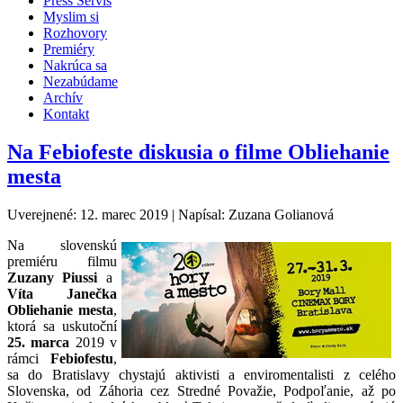
Press Servis
Myslim si
Rozhovory
Premiéry
Nakrúca sa
Nezabúdame
Archív
Kontakt
Na Febiofeste diskusia o filme Obliehanie
mesta
Uverejnené: 12. marec 2019
|
Napísal: Zuzana Golianová
Na slovenskú
premiéru filmu
Zuzany Piussi
a
Víta Janečka
Obliehanie mesta
,
ktorá sa uskutoční
25. marca
2019 v
rámci
Febiofestu
,
sa do Bratislavy chystajú aktivisti a enviromentalisti z celého
Slovenska, od Záhoria cez Stredné Považie, Podpoľanie, až po