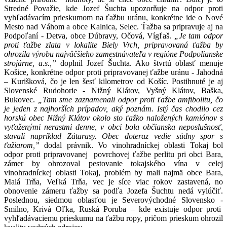
Stredné Považie, kde Jozef Šuchta upozorňuje na odpor proti
vyhľadávacím prieskumom na ťažbu uránu, konkrétne ide o Nové
Mesto nad Váhom a obce Kalnica, Selec. Ťažba sa pripravuje aj na
Podpoľaní - Detva, obce Dúbravy, Očová, Vígľaš.
„Je tam odpor
proti ťažbe zlata v lokalite Biely Vrch, pripravovaná ťažba by
ohrozila výrobu najväčšieho zamestnávateľa v regióne Podpolianske
strojárne, a.s.,”
doplnil Jozef Šuchta. Ako štvrtú oblasť menuje
Košice, konkrétne odpor proti pripravovanej ťažbe uránu - Jahodná
– Kurišková, čo je len šesť kilometrov od Košíc. Postihnuté je aj
Slovenské Rudohorie - Nižný Klátov, Vyšný Klátov, Baška,
Bukovec.
„Tam sme zaznamenali odpor proti ťažbe amfibolitu, čo
je jeden z najhorších prípadov, aký poznám. Istý čas chodilo cez
horskú obec Nižný Klátov okolo sto ťažko naložených kamiónov s
vyťaženými nerastmi denne, v obci bola občianska neposlušnosť,
stavali napríklad Zátarasy. Obec doteraz vedie súdny spor s
ťažiarom,”
dodal právnik. Vo vinohradníckej oblasti Tokaj bol
odpor proti pripravovanej povrchovej ťažbe perlitu pri obci Bara,
zámer by ohrozoval pestovanie tokajského vína v celej
vinohradníckej oblasti Tokaj, problém by mali najmä obce Bara,
Malá Trňa, Veľká Trňa, vec je síce viac rokov zastavená, no
obnovenie zámeru ťažby sa podľa Jozefa Šuchtu nedá vylúčiť.
Poslednou, siedmou oblasťou je Severovýchodné Slovensko -
Smilno, Krivá Oľka, Ruská Poruba – kde existuje odpor proti
vyhľadávaciemu prieskumu na ťažbu ropy, pričom prieskum ohrozil