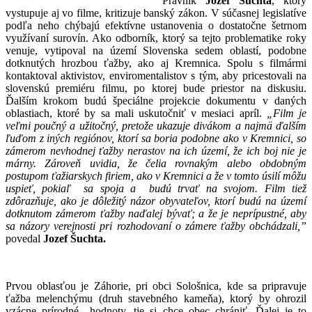
Právnik
Jozef Šuchta
, ktorý
vystupuje aj vo filme, kritizuje banský zákon. V súčasnej legislatíve
podľa neho chýbajú efektívne ustanovenia o dostatočne šetrnom
využívaní surovín. Ako odborník, ktorý sa tejto problematike roky
venuje, vytipoval na území Slovenska sedem oblastí, podobne
dotknutých hrozbou ťažby, ako aj Kremnica. Spolu s filmármi
kontaktoval aktivistov, enviromentalistov s tým, aby pricestovali na
slovenskú premiéru filmu, po ktorej bude priestor na diskusiu.
Ďalším krokom budú špeciálne projekcie dokumentu v daných
oblastiach, ktoré by sa mali uskutočniť v mesiaci apríl.
„Film je
veľmi poučný a užitočný, pretože ukazuje divákom a najmä ďalším
ľuďom z iných regiónov, ktorí sa boria podobne ako v Kremnici, so
zámerom nevhodnej ťažby nerastov na ich území, že ich boj nie je
márny. Zároveň uvidia, že čelia rovnakým alebo obdobným
postupom ťažiarskych firiem, ako v Kremnici a že v tomto úsilí môžu
uspieť, pokiaľ sa spoja a budú trvať na svojom. Film tiež
zdôrazňuje, ako je dôležitý názor obyvateľov, ktorí budú na území
dotknutom zámerom ťažby naďalej bývať; a že je neprípustné, aby
sa názory verejnosti pri rozhodovaní o zámere ťažby obchádzali,”
povedal
Jozef Šuchta.
Prvou oblasťou je Záhorie, pri obci Sološnica, kde sa pripravuje
ťažba melenchýmu (druh stavebného kameňa), ktorý by ohrozil
vzácne prírodné hodnoty, tie si chce obec chrániť. Ďalej je to