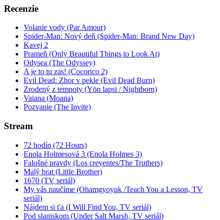
Recenzie
Volanie vody (Par Amour)
Spider-Man: Nový deň (Spider-Man: Brand New Day)
Kavej 2
Prameň (Only Beautiful Things to Look At)
Odysea (The Odyssey)
A je to tu zas! (Cocorico 2)
Evil Dead: Zhor v pekle (Evil Dead Burn)
Zrodený z temnoty (Yön lapsi / Nightborn)
Vaiana (Moana)
Pozvanie (The Invite)
Stream
72 hodín (72 Hours)
Enola Holmesová 3 (Enola Holmes 3)
Falošné pravdy (Los creyentes/The Truthers)
Malý brat (Little Brother)
1670 (TV seriál)
My vás naučíme (Ohamgyoyuk /Teach You a Lesson, TV
seriál)
Nájdem si ťa (I Will Find You, TV seriál)
Pod slaniskom (Under Salt Marsh, TV seriál)