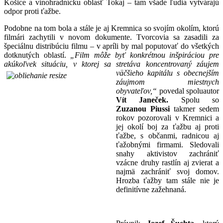
Košice a vinohradnícku oblasť Tokaj – tam všade ľudia vytvárajú
odpor proti ťažbe.
Podobne na tom bola a stále je aj Kremnica so svojím okolím, ktorú
filmári zachytili v novom dokumente. Tvorcovia sa zasadili za
špeciálnu distribúciu filmu – v apríli by mal poputovať do všetkých
dotknutých oblastí.
„Film môže byť konkrétnou inšpiráciou pre
akúkoľvek situáciu, v ktorej sa stretáva koncentrovaný záujem
väčšieho kapitálu s
obecnejším
záujmom miestnych
obyvateľov,“
povedal spoluautor
Vít Janeček.
Spolu so
Zuzanou Piussi
takmer sedem
rokov pozorovali v Kremnici a
jej okolí boj za ťažbu aj proti
ťažbe, s občanmi, radnicou aj
ťažobnými firmami. Sledovali
snahy aktivistov zachrániť
vzácne druhy rastlín aj zvierat a
najmä zachrániť svoj domov.
Hrozba ťažby tam stále nie je
definitívne zažehnaná.