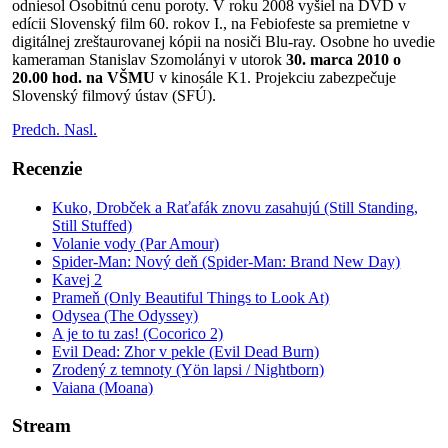
odniesol Osobitnú cenu poroty. V roku 2008 vyšiel na DVD v
edícii Slovenský film 60. rokov I., na Febiofeste sa premietne v
digitálnej zreštaurovanej kópii na nosiči Blu-ray. Osobne ho uvedie
kameraman Stanislav Szomolányi v utorok
30. marca 2010 o
20.00 hod. na VŠMU
v kinosále K1. Projekciu zabezpečuje
Slovenský filmový ústav (SFÚ).
Predch.
Nasl.
Recenzie
Kuko, Drobček a Raťafák znovu zasahujú (Still Standing,
Still Stuffed)
Volanie vody (Par Amour)
Spider-Man: Nový deň (Spider-Man: Brand New Day)
Kavej 2
Prameň (Only Beautiful Things to Look At)
Odysea (The Odyssey)
A je to tu zas! (Cocorico 2)
Evil Dead: Zhor v pekle (Evil Dead Burn)
Zrodený z temnoty (Yön lapsi / Nightborn)
Vaiana (Moana)
Stream