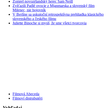
Zomrel novozélandský herec Sam Neill
Zvíťazili Padlé ovocie z Mjanmarska a slovenský film
Milenec, nie bojovník
V Berlíne sa uskutoční retrospektívna prehliadka klasického
slovenského a českého filmu
Juliette Binoche si myslí, že sme všetci tvorcovia
Filmová Abeceda
Filmoví distrubutéri
Vyhľadaj