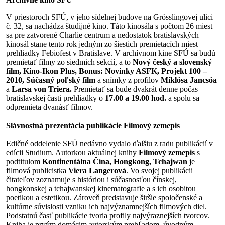
V priestoroch SFÚ, v jeho sídelnej budove na Grösslingovej ulici
č. 32, sa nachádza študijné kino. Táto kinosála s počtom 26 miest
sa pre zatvorené Charlie centrum a nedostatok bratislavských
kinosál stane tento rok jedným zo šiestich premietacích miest
prehliadky Febiofest v Bratislave. V archívnom kine SFÚ sa budú
premietať filmy zo siedmich sekcií, a to
Nový český a slovenský
film,
Kino-Ikon Plus,
Bonus: Novinky ASFK, Projekt 100 –
2010, Súčasný poľský film
a snímky z profilov
Miklósa Jancsóa
a
Larsa von Triera.
Premietať sa bude dvakrát denne počas
bratislavskej časti prehliadky o
17.00 a 19.00 hod.
a spolu sa
odpremieta dvanásť filmov.
Slávnostná prezentácia publikácie Filmový zemepis
Edičné oddelenie SFÚ nedávno vydalo ďalšiu z radu publikácií v
edícii Studium. Autorkou aktuálnej knihy
Filmový zemepis
s
podtitulom
Kontinentálna Čína, Hongkong, Tchajwan
je
filmová publicistka
Viera Langerová
. Vo svojej publikácii
čitateľov zoznamuje s históriou i súčasnosťou čínskej,
hongkonskej a tchajwanskej kinematografie a s ich osobitou
poetikou a estetikou. Zároveň predstavuje širšie spoločenské a
kultúrne súvislosti vzniku ich najvýznamnejších filmových diel.
Podstatnú časť publikácie tvoria profily najvýraznejších tvorcov.
Kniha je prvým domácim autorským prehľadom, úvodným