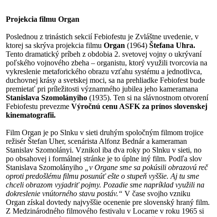
Projekcia filmu Organ
Poslednou z trinástich sekcií Febiofestu je Zvláštne uvedenie, v
ktorej sa skrýva projekcia filmu
Organ
(1964)
Štefana Uhra.
Tento dramatický príbeh z obdobia 2. svetovej vojny o ukrývaní
poľského vojnového zbeha – organistu, ktorý využili tvorcovia na
vykreslenie metaforického obrazu vzťahu systému a jednotlivca,
duchovnej krásy a svetskej moci, sa na prehliadke Febiofest bude
premietať pri príležitosti významného jubilea jeho kameramana
Stanislava Szomolányiho
(1935). Ten si na slávnostnom otvorení
Febiofestu prevezme
Výročnú cenu ASFK za prínos slovenskej
kinematografii.
Film Organ je po Slnku v sieti druhým spoločným filmom trojice
režisér Štefan Uher, scenárista Alfonz Bednár a kameraman
Stanislav Szomolányi. Vznikol iba dva roky po Slnku v sieti, no
po obsahovej i formálnej stránke je to úplne iný film. Podľa slov
Stanislava Szomolányiho
„v Organe sme sa pokúsili obrazovú reč
oproti predošlému filmu posunúť ešte o stupeň vyššie. Aj tu sme
chceli obrazom vyjadriť pojmy. Pozadie sme napríklad využili na
dokreslenie vnútorného stavu postáv.“
V čase svojho vzniku
Organ získal dovtedy najvyššie ocenenie pre slovenský hraný film.
Z Medzinárodného filmového festivalu v Locarne v roku 1965 si