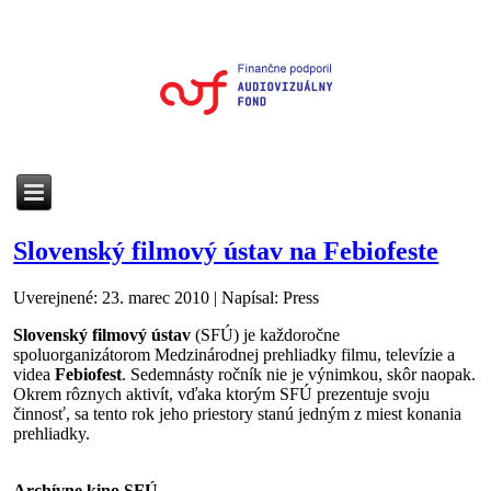
Slovenský filmový ústav na Febiofeste
Uverejnené: 23. marec 2010
|
Napísal: Press
Slovenský filmový ústav
(SFÚ) je každoročne
spoluorganizátorom Medzinárodnej prehliadky filmu, televízie a
videa
Febiofest
. Sedemnásty ročník nie je výnimkou, skôr naopak.
Okrem rôznych aktivít, vďaka ktorým SFÚ prezentuje svoju
činnosť, sa tento rok jeho priestory stanú jedným z miest konania
prehliadky.
Archívne kino SFÚ