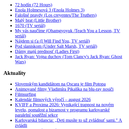
72 hodín (72 Hours)
Enola Holmesová 3 (Enola Holmes 3)
Falošné pravdy (Los creyentes/The Truthers)
Malý brat (Little Brother)
1670 (TV seriál)
My vás naučíme (Ohamgyoyuk /Teach You a Lesson, TV
seriál)
Nájdem si ťa (I Will Find You, TV seriál)
Pod slaniskom (Under Salt Marsh, TV seriál)
Dámy majú prednosť (Ladies First)
Jack Ryan: Vojna duchov (Tom Clancy's Jack Ryan: Ghost
Wars)
Aktuality
Slovenským kandidátom na Oscara je film Potopa
Animované filmy Vladimíra Pikalíka na blu-ray nosiči
Filmsurfing
Kalendár filmových výročí – august 2026
KVIFF a Proxima 2026: Vynikající trapnost na novém
levelu, pomalost a bizarnost v programu karlovarské
paralelní soutěžní sekce
Karlovarská bilancia: „Deti musíte to už zvládnuť sami." A
zvládli