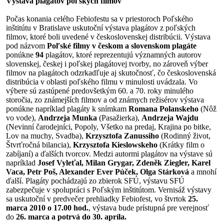
Výstava plagátov poľských filmov
Počas konania celého Febiofestu sa v priestoroch Poľského
inštitútu v Bratislave uskutoční výstava plagátov z poľských
filmov, ktoré boli uvedené v československej distribúcii. Výstava
pod názvom
Poľské filmy v českom a slovenskom plagáte
ponúkne
94
plagátov, ktoré reprezentujú významných autorov
slovenskej, českej i poľskej plagátovej tvorby, no zároveň výber
filmov na plagátoch odzrkadľuje aj skutočnosť, čo československá
distribúcia v oblasti poľského filmu v minulosti uvádzala. Vo
výbere sú zastúpené predovšetkým 60. a 70. roky minulého
storočia, zo známejších filmov a od známych režisérov výstava
ponúkne napríklad plagáty k snímkam
Romana
Polanskeho
(Nôž
vo vode),
Andrzeja Munka
(Pasažierka),
Andrzeja Wajdu
(Nevinní čarodejníci, Popoly, Všetko na predaj, Krajina po bitke,
Lov na muchy, Svadba),
Krzysztofa Zanussiho
(Rodinný život,
Štvrťročná bilancia),
Krzysztofa Kieslowskeho
(Krátky film o
zabíjaní) a ďalších tvorcov. Medzi autormi plagátov na výstave sú
napríklad
Josef Vyleťal, Milan Grygar, Zdeněk Ziegler, Karel
Vaca, Petr Poš, Alexander Ever Púček, Olga Stárková
a mnohí
ďalší. Plagáty pochádzajú zo zbierok SFÚ, výstavu SFÚ
zabezpečuje v spolupráci s Poľským inštitútom. Vernisáž výstavy
sa uskutoční v predvečer prehliadky Febiofest, vo štvrtok
25.
marca 2010 o 17.00 hod.
, výstava bude prístupná pre verejnosť
do
26. marca a potrvá do 30. apríla.