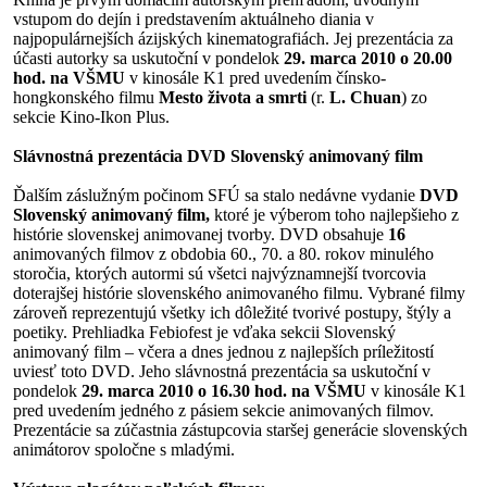
vstupom do dejín i predstavením aktuálneho diania v
najpopulárnejších ázijských kinematografiách. Jej prezentácia za
účasti autorky sa uskutoční v pondelok
29. marca 2010 o 20.00
hod. na VŠMU
v kinosále K1 pred uvedením čínsko-
hongkonského filmu
Mesto života a smrti
(r.
L. Chuan
) zo
sekcie Kino-Ikon Plus.
Slávnostná prezentácia DVD Slovenský animovaný film
Ďalším záslužným počinom SFÚ sa stalo nedávne vydanie
DVD
Slovenský animovaný film,
ktoré je výberom toho najlepšieho z
histórie slovenskej animovanej tvorby. DVD obsahuje
16
animovaných filmov z obdobia 60., 70. a 80. rokov minulého
storočia, ktorých autormi sú všetci najvýznamnejší tvorcovia
doterajšej histórie slovenského animovaného filmu. Vybrané filmy
zároveň reprezentujú všetky ich dôležité tvorivé postupy, štýly a
poetiky. Prehliadka Febiofest je vďaka sekcii Slovenský
animovaný film – včera a dnes jednou z najlepších príležitostí
uviesť toto DVD. Jeho slávnostná prezentácia sa uskutoční v
pondelok
29. marca 2010 o 16.30 hod. na VŠMU
v kinosále K1
pred uvedením jedného z pásiem sekcie animovaných filmov.
Prezentácie sa zúčastnia zástupcovia staršej generácie slovenských
animátorov spoločne s mladými.