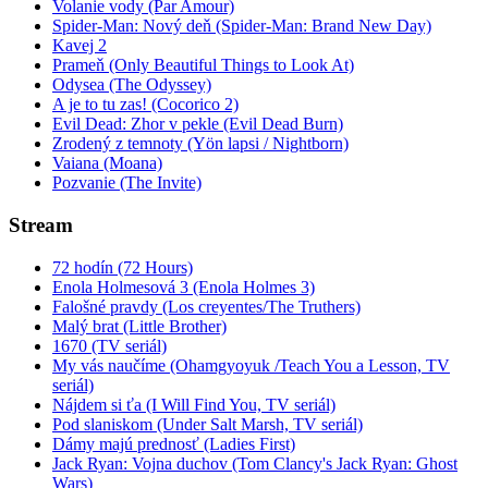
Volanie vody (Par Amour)
Spider-Man: Nový deň (Spider-Man: Brand New Day)
Kavej 2
Prameň (Only Beautiful Things to Look At)
Odysea (The Odyssey)
A je to tu zas! (Cocorico 2)
Evil Dead: Zhor v pekle (Evil Dead Burn)
Zrodený z temnoty (Yön lapsi / Nightborn)
Vaiana (Moana)
Pozvanie (The Invite)
Stream
72 hodín (72 Hours)
Enola Holmesová 3 (Enola Holmes 3)
Falošné pravdy (Los creyentes/The Truthers)
Malý brat (Little Brother)
1670 (TV seriál)
My vás naučíme (Ohamgyoyuk /Teach You a Lesson, TV
seriál)
Nájdem si ťa (I Will Find You, TV seriál)
Pod slaniskom (Under Salt Marsh, TV seriál)
Dámy majú prednosť (Ladies First)
Jack Ryan: Vojna duchov (Tom Clancy's Jack Ryan: Ghost
Wars)