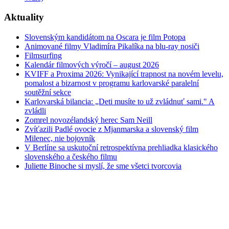
Aktuality
Slovenským kandidátom na Oscara je film Potopa
Animované filmy Vladimíra Pikalíka na blu-ray nosiči
Filmsurfing
Kalendár filmových výročí – august 2026
KVIFF a Proxima 2026: Vynikající trapnost na novém levelu,
pomalost a bizarnost v programu karlovarské paralelní
soutěžní sekce
Karlovarská bilancia: „Deti musíte to už zvládnuť sami." A
zvládli
Zomrel novozélandský herec Sam Neill
Zvíťazili Padlé ovocie z Mjanmarska a slovenský film
Milenec, nie bojovník
V Berlíne sa uskutoční retrospektívna prehliadka klasického
slovenského a českého filmu
Juliette Binoche si myslí, že sme všetci tvorcovia