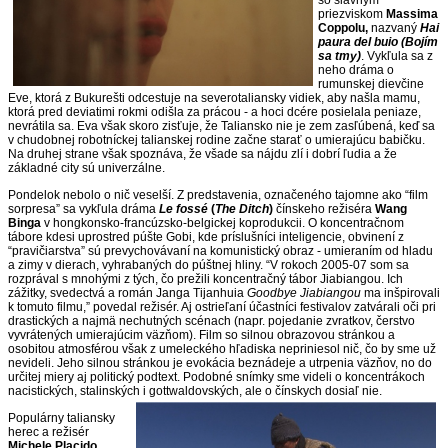
priezviskom
Massima
Coppolu,
nazvaný
Hai
paura del buio (Bojím
sa tmy)
. Vykľula sa z
neho dráma o
rumunskej dievčine
Eve, ktorá z Bukurešti odcestuje na severotaliansky vidiek, aby našla mamu,
ktorá pred deviatimi rokmi odišla za prácou - a hoci dcére posielala peniaze,
nevrátila sa. Eva však skoro zisťuje, že Taliansko nie je zem zasľúbená, keď sa
v chudobnej robotníckej talianskej rodine začne starať o umierajúcu babičku.
Na druhej strane však spoznáva, že všade sa nájdu zlí i dobrí ľudia a že
základné city sú univerzálne.
Pondelok nebolo o nič veselší. Z predstavenia, označeného tajomne ako “film
sorpresa” sa vykľula dráma
Le fossé
(
The Ditch
)
čínskeho režiséra
Wang
Binga
v hongkonsko-francúzsko-belgickej koprodukcii. O koncentračnom
tábore kdesi uprostred púšte Gobi, kde príslušníci inteligencie, obvinení z
“pravičiarstva” sú prevychovávaní na komunistický obraz - umieraním od hladu
a zimy v dierach, vyhrabaných do púštnej hliny. “V rokoch 2005-07 som sa
rozprával s mnohými z tých, čo prežili koncentračný tábor Jiabiangou. Ich
zážitky, svedectvá a román Janga Tijanhuia
Goodbye Jiabiangou
ma inšpirovali
k tomuto filmu,” povedal režisér. Aj ostrieľaní účastníci festivalov zatvárali oči pri
drastických a najmä nechutných scénach (napr. pojedanie zvratkov, čerstvo
vyvrátených umierajúcim väzňom). Film so silnou obrazovou stránkou a
osobitou atmosférou však z umeleckého hľadiska nepriniesol nič, čo by sme už
nevideli. Jeho silnou stránkou je evokácia beznádeje a utrpenia väzňov, no do
určitej miery aj politický podtext. Podobné snímky sme videli o koncentrákoch
nacistických, stalinských i gottwaldovských, ale o čínskych dosiaľ nie.
Populárny taliansky
herec a režisér
Michele Placido