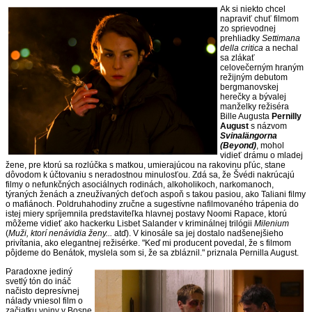
Ak si niekto chcel
napraviť chuť filmom
zo sprievodnej
prehliadky
Settimana
della critica
a nechal
sa zlákať
celovečerným hraným
režijným debutom
bergmanovskej
herečky a bývalej
manželky režiséra
Bille Augusta
Pernilly
August
s názvom
Svinalängorna
(Beyond)
, mohol
vidieť drámu o mladej
žene, pre ktorú sa rozlúčka s matkou, umierajúcou na rakovinu pľúc, stane
dôvodom k účtovaniu s neradostnou minulosťou. Zdá sa, že Švédi nakrúcajú
filmy o nefunkčných asociálnych rodinách, alkoholikoch, narkomanoch,
týraných ženách a zneužívaných deťoch aspoň s takou pasiou, ako Taliani filmy
o mafiánoch. Poldruhahodiny zručne a sugestívne nafilmovaného trápenia do
istej miery spríjemnila predstaviteľka hlavnej postavy Noomi Rapace, ktorú
môžeme vidieť ako hackerku Lisbet Salander v kriminálnej trilógii
Milenium
(
Muži, ktorí nenávidia ženy...
atď). V kinosále sa jej dostalo nadšenejšieho
privítania, ako elegantnej režisérke. "Keď mi producent povedal, že s filmom
pôjdeme do Benátok, myslela som si, že sa zbláznil." priznala Pernilla August.
Paradoxne jediný
svetlý tón do ináč
načisto depresívnej
nálady vniesol film o
začiatku vojny v Bosne