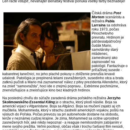
Len ráčte vstúpiť, neváhajte! Benátsky festival ponúka všetky farby beznádeje!
Čilská dráma
Post
Mortem
scenáristu a
režiséra
Pabla
Larraina
sa odohráva
roku 1973, počas
Pinochetovho
prevratu. Hrdinom je
päťdesiatpäťročný
čudák Mario,
samotársky starý
mládenec,
zamestnaný ako
zapisovateľ na
patológii. Fantazíruje o
príťažlivej susede -
kabaretnej tanečnici, no jeho plaché pokusy o zblíženie prerušia krvavé
udalosti. Patológia je preplnená telami zavraždených, susedinho otca a brata
zatknú pučisti a Mario má zaznamenať nález z pitvy prezidenta Allendeho, ktorý
na znieť “samovražda”, hoci ide o zrejmú popravu... Extrémne pochmúrne,
znervózňujúce a zneisťujúce kino bez kladných hrdinov.
Na poslednú chvíľu do súťaže zaradená dráma poľského režiséra
Jerzyho
Skolimowského
Essential Kiling
je o strachu, ktorý plodí násilie. Boja sa
americkí vojaci v Afganistane. Boja sa Afgánci. Boja sa mučení zajatci aj ich
mučitelia. Mohammeda, ktorý v strachu zastrelil amerických vojakov, pošlú na
výsluch do Poľska. Počas prevozu sa pri autonehode dostane na slobodu,
lenže v neznámej cudzej krajine. Je zima, Mohammed sa ocitne uprostred
zasnežených hôr, aké nikdy nepoznal - a reaguje nemilosrdným zabíjaním v
mene svojho prežitia. Veľmi pocitový, občas však i trochu ťarbavý film nesúdi,