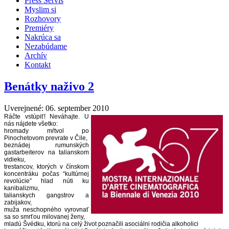
Press Servis
Myslim si
Rozhovory
Premiéry
Nakrúca sa
Nezabúdame
Archív
Kontakt
Benátky naživo 2
Uverejnené: 06. september 2010
Ráčte vstúpiť! Neváhajte. U
nás nájdete všetko:
hromady mŕtvol po
Pinochetovom prevrate v Čile,
beznádej rumunských
gastarbeiterov na talianskom
vidieku,
trestancov, ktorých v čínskom
koncentráku počas “kultúrnej
revolúcie” hlad núti ku
kanibalizmu,
talianskych gangstrov a
zabijakov,
muža neschopného vyrovnať
sa so smrťou milovanej ženy,
mladú Švédku, ktorú na celý život poznačili asociálni rodičia alkoholici