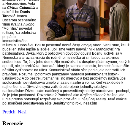
a Hercegovine. Volá
sa
Cirkus Columbia
a
nakrútil ho
Danis
Tanović
, tvorca
Oscarom oceneného
filmu
Krajina nikoho
.
“Môj film,” povedal
režisér, “sa odohráva
po páde
komunistického
režimu v Juhoslávii. Boli to posledné dobré časy v mojej vlasti. Verili sme, že už
bude len stále lepšie a lepšie. Boli sme veľmi naivní.” Miki Manojlović hrá
päťdesiatnika Divka, ktorý z politických dôvodov opustil Bosnu, uchytil sa v
Nemecku a teraz sa vracia do rodného mestečka aj s mladou atraktívnou
snúbenicou. To, že v jeho dome žije manželka i s dospievajúcim synom, ktorých
opustil, nie je prekážka - kamarát, ktorý je starostom mesta, ich nechá okamžite
násilím vysťahovať na ulicu. Komunistická vláda síce padla, ale nahradili ich
pravičiari. Rozumej: potomkov partizánov nahradili potomkovia fašistov -
ustašovcov. A do pestrej, rozmanitej, no mierovo a bez problémov nažívajúcej
spoločnosti noví vládcovia umelo vnášajú násilie a vojnu. Keď však dôjde k
najhoršiemu a Divkovho syna zatknú ozbrojené jednotky srbských
nacionalistov, Divko - sám nadšený a presvedčený srbský národovec - pochopí,
čo je jeho povinnosť. Rozprávka? Podobná ako
Krajina nikoho
? Možno, ale
ľudia predsa potrebujú rozprávky ako protiváhu ubíjajúcej reality. Také ovácie
po skončení predstavenia ešte Benátky tohto roku nezažili!
Predch.
Nasl.
Recenzie