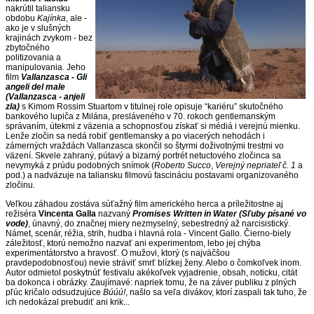
nakrútil taliansku
obdobu
Kajínka
, ale -
ako je v slušných
krajinách zvykom - bez
zbytočného
politizovania a
manipulovania. Jeho
film
Vallanzasca - Gli
angeli del male
(Vallanzasca - anjeli
zla)
s Kimom Rossim Stuartom v titulnej role opisuje “kariéru” skutočného
bankového lupiča z Milána, presláveného v 70. rokoch gentlemanským
správaním, útekmi z väzenia a schopnosťou získať si médiá i verejnú mienku.
Lenže zločin sa nedá robiť gentlemansky a po viacerých nehodách i
zámerných vraždách Vallanzasca skončil so štyrmi doživotnými trestmi vo
väzení. Skvele zahraný, pútavý a bizarný portrét netuctového zločinca sa
nevymyká z prúdu podobných snímok (
Roberto Succo
,
Verejný nepriateľ č. 1
a
pod.) a nadväzuje na taliansku filmovú fascináciu postavami organizovaného
zločinu.
Veľkou záhadou zostáva súťažný film amerického herca a príležitostne aj
režiséra
Vincenta Galla
nazvaný
Promises Written in Water (Sľuby písané vo
vode)
, únavný, do značnej miery nezmyselný, sebestredný až narcisistický.
Námet, scenár, réžia, strih, hudba i hlavná rola - Vincent Gallo. Čierno-biely
záležitosť, ktorú nemožno nazvať ani experimentom, lebo jej chýba
experimentátorstvo a hravosť. O mužovi, ktorý (s najväčšou
pravdepodobnosťou) nevie stráviť smrť blízkej ženy. Alebo o čomkoľvek inom.
Autor odmietol poskytnúť festivalu akékoľvek vyjadrenie, obsah, noticku, citát
ba dokonca i obrázky. Zaujímavé: napriek tomu, že na záver publiku z plných
pľúc kričalo odsudzujúce
Búúú!
, našlo sa veľa divákov, ktorí zaspali tak tuho, že
ich nedokázal prebudiť ani krik...