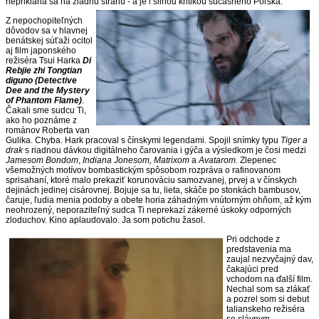
neprikláňa sa na žiadnu stranu - a je i silnou kritikou súčasného Poľska.
Z nepochopiteľných
dôvodov sa v hlavnej
benátskej súťaži ocitol
aj film japonského
režiséra Tsui Harka
Di
Rebjie zhi Tongtian
diguno (Detective
Dee and the Mystery
of Phantom Flame)
.
Čakali sme sudcu Ti,
ako ho poznáme z
románov Roberta van
Gulika. Chyba. Hark pracoval s čínskymi legendami. Spojil snímky typu
Tiger a
drak
s riadnou dávkou digitálneho čarovania i gýča a výsledkom je čosi medzi
Jamesom Bondom
,
Indiana Jonesom, Matrixom
a
Avatarom
. Zlepenec
všemožných motívov bombastickým spôsobom rozpráva o rafinovanom
sprisahaní, ktoré malo prekaziť korunováciu samozvanej, prvej a v čínskych
dejinách jedinej cisárovnej. Bojuje sa tu, lieta, skáče po stonkách bambusov,
čaruje, ľudia menia podoby a obete horia záhadným vnútorným ohňom, až kým
neohrozený, neporaziteľný sudca Ti neprekazí zákerné úskoky odporných
zloduchov. Kino aplaudovalo. Ja som potichu žasol.
Pri odchode z
predstavenia ma
zaujal nezvyčajný dav,
čakajúci pred
vchodom na ďalší film.
Nechal som sa zlákať
a pozrel som si debut
talianskeho režiséra
so slávnym