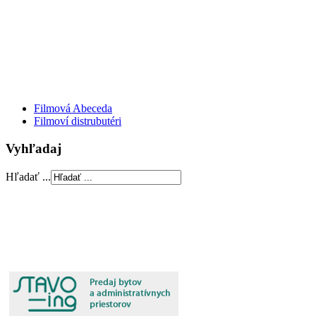
Filmová Abeceda
Filmoví distrubutéri
Vyhľadaj
Hľadať ...