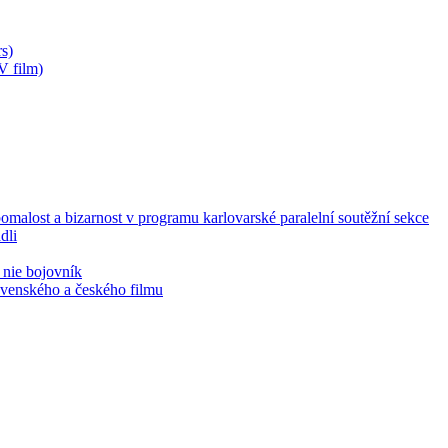
s)
V film)
malost a bizarnost v programu karlovarské paralelní soutěžní sekce
dli
 nie bojovník
lovenského a českého filmu