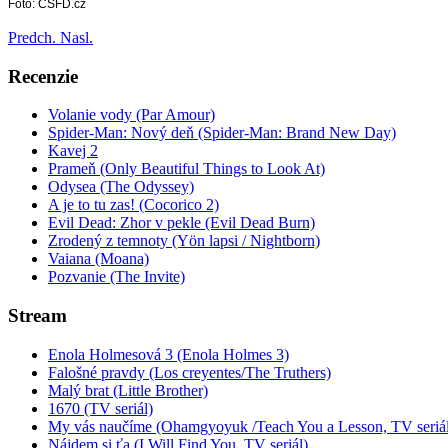
Foto: CSFD.cz
Predch.
Nasl.
Recenzie
Volanie vody (Par Amour)
Spider-Man: Nový deň (Spider-Man: Brand New Day)
Kavej 2
Prameň (Only Beautiful Things to Look At)
Odysea (The Odyssey)
A je to tu zas! (Cocorico 2)
Evil Dead: Zhor v pekle (Evil Dead Burn)
Zrodený z temnoty (Yön lapsi / Nightborn)
Vaiana (Moana)
Pozvanie (The Invite)
Stream
Enola Holmesová 3 (Enola Holmes 3)
Falošné pravdy (Los creyentes/The Truthers)
Malý brat (Little Brother)
1670 (TV seriál)
My vás naučíme (Ohamgyoyuk /Teach You a Lesson, TV seriál
Nájdem si ťa (I Will Find You, TV seriál)