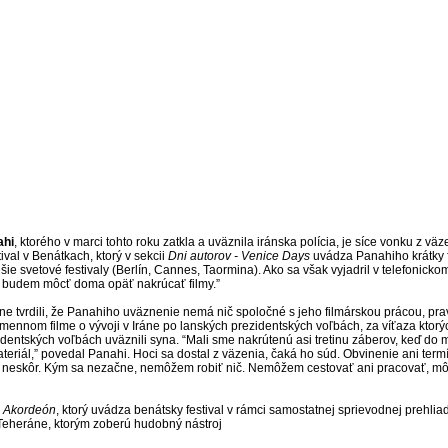
ahi
, ktorého v marci tohto roku zatkla a uväznila iránska polícia, je síce vonku z 
ival v Benátkach, ktorý v sekcii
Dni autorov - Venice Days
uvádza Panahiho krátky 
šie svetové festivaly (Berlín, Cannes, Taormina). Ako sa však vyjadril v telefonicko
 budem môcť doma opäť nakrúcať filmy.”
ne tvrdili, že Panahiho uväznenie nemá nič spoločné s jeho filmárskou prácou, p
ennom filme o vývoji v Iráne po lanských prezidentských voľbách, za víťaza ktorý
entských voľbách uväznili syna. “Mali sme nakrútenú asi tretinu záberov, keď do m
eriál,” povedal Panahi. Hoci sa dostal z väzenia, čaká ho súd. Obvinenie ani term
 na neskôr. Kým sa nezačne, nemôžem robiť nič. Nemôžem cestovať ani pracovať, mô
m
Akordeón
, ktorý uvádza benátsky festival v rámci samostatnej sprievodnej prehli
Teheráne, ktorým zoberú hudobný nástroj