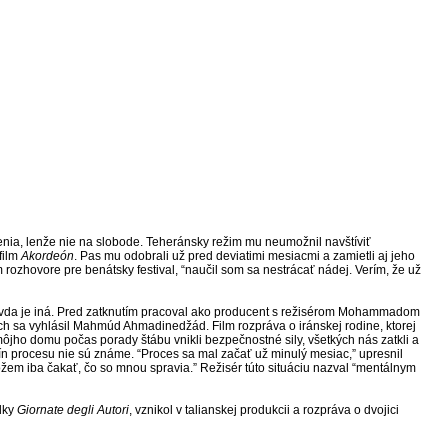
väzenia, lenže nie na slobode. Teheránsky režim mu neumožnil navštíviť
film
Akordeón
. Pas mu odobrali už pred deviatimi mesiacmi a zamietli aj jeho
m rozhovore pre benátsky festival, “naučil som sa nestrácať nádej. Verím, že už
ravda je iná. Pred zatknutím pracoval ako producent s režisérom Mohammadom
ch sa vyhlásil Mahmúd Ahmadinedžád. Film rozpráva o iránskej rodine, ktorej
ôjho domu počas porady štábu vnikli bezpečnostné sily, všetkých nás zatkli a
ín procesu nie sú známe. “Proces sa mal začať už minulý mesiac,” upresnil
žem iba čakať, čo so mnou spravia.” Režisér túto situáciu nazval “mentálnym
adky
Giornate degli Autori
, vznikol v talianskej produkcii a rozpráva o dvojici