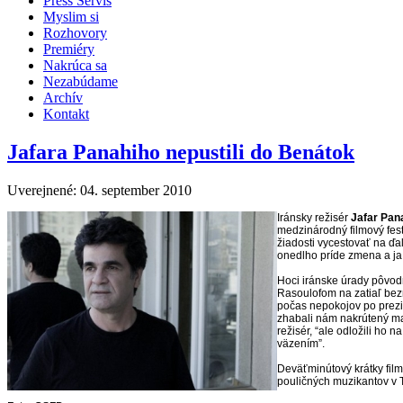
Press Servis
Myslim si
Rozhovory
Premiéry
Nakrúca sa
Nezabúdame
Archív
Kontakt
Jafara Panahiho nepustili do Benátok
Uverejnené: 04. september 2010
Iránsky režisér
Jafar Pan
medzinárodný filmový fest
žiadosti vycestovať na ďal
onedlho príde zmena a ja
Hoci iránske úrady pôvod
Rasoulofom na zatiaľ bezm
počas nepokojov po prezid
zhabali nám nakrútený mat
režisér, “ale odložili ho
väzením”.
Deväťminútový krátky fil
pouličných muzikantov v 