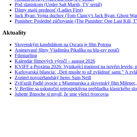
Pod slaniskom (Under Salt Marsh, TV seriál)
Dámy majú prednosť (Ladies First)
Jack Ryan: Vojna duchov (Tom Clancy's Jack Ryan: Ghost War
Punisher: Posledné zúčtovanie (The Punisher: One Last Kill, T
Aktuality
Slovenským kandidátom na Oscara je film Potopa
Animované filmy Vladimíra Pikalíka na blu-ray nosiči
Filmsurfing
Kalendár filmových výročí – august 2026
KVIFF a Proxima 2026: Vynikající trapnost na novém levelu, po
Karlovarská bilancia: „Deti musíte to už zvládnuť sami." A zvlá
Zomrel novozélandský herec Sam Neill
Zvíťazili Padlé ovocie z Mjanmarska a slovenský film Milenec,
V Berlíne sa uskutoční retrospektívna prehliadka klasického s
Juliette Binoche si myslí, že sme všetci tvorcovia