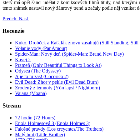
který má opět šanci udělat z komiksových filmů tituly, nad kterými 
tento snímek nastavil nový žánrový trend a začaly podle něj vznikat 
Predch.
Nasl.
Recenzie
Kuko, Drobček a Raťafák znovu zasahujú (Still Standing, Still 
Volanie vody (Par Amour)
Spider-Man: Nový deň (Spider-Man: Brand New Day)
Kavej 2
Prameň (Only Beautiful Things to Look At)
Odysea (The Odyssey)
A je to tu zas! (Cocorico 2)
Evil Dead: Zhor v pekle (Evil Dead Burn)
Zrodený z temnoty (Yön lapsi / Nightborn)
Vaiana (Moana)
Stream
72 hodín (72 Hours)
Enola Holmesová 3 (Enola Holmes 3)
Falošné pravdy (Los creyentes/The Truthers)
Malý brat (Little Brother)