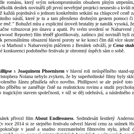
dle románu, který svým nekompromisním obsahem plným utrpením, 
 několik desítek novinářů při první neveřejné projekci neuneslo a kvůli
ichž každá pojednává o jednom konkrétním setkání na chlapcově cestě z
itního násilí, které je tu a tam přerušeno drobným gestem pomoci či
ve tmě.”
Bohužel míra a explicitní úroveň brutality je natolik vysoká, ž
začne vzbuzovat jen únavu a apatii. Po svém uvedení se Nabarvené p
wood Reporter) film téměř glorifikovaly, zatímco jiní novináři byl
m k personálnímu obsazení hlavní poroty se ke konci čím dál více skut
u si Marhoul s Nabarveným ptáčetem z Benátek odváží, je
Cena stud
lné konkurenci podobného festivalu je ohromný úspěch sám o sobě.
llipse
s
Joaquinem Phoenixem
v hlavní roli neúspěšného stand-up
stophera Nolana nebylo zvykem, že by superhrdinské filmy byly skl
oleného žánru přinášela něco nového. Phillipsovi se ale právě toto
ho příběhu se zaměřuje čistě na realistickou rovinu a studii psycholo
o tragickým stavem společnosti, v níž se děj odehrává, a následného
átek přivezl film
About Endlessness
. Sedmdesáti šestiletý
Anderss
(v roce 2014 si ze stejného festivalu odvezl hlavní cenu za snímek H
 pokračuje v jasně a snadno rozeznatelném filmovém stylu, jehož d