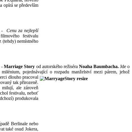
 a opírá se především
ii -
Cenu za nejlepší
ilmového festivalu
z (tehdy) nemístného
 -
Marriage Story
od autorského režiséra
Noaha Baumbacha.
Jde o
 milénium, pojednávající o rozpadu manželství mezi párem, jehož
erci dlouho pracoval
covaný tak přirozeně.
 milují, ale zároveň
rchol festivalu, neboť
edchozí) produkovala
ípadě Berlinale nebo
vat také osud Jokera,