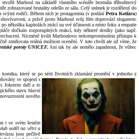
stvořil Marhoul na základě vlastního
scénáře bezmála tříhodinový
 míře zobrazované brutality odešlo ze sálu. Celý snímek je rozdělený do
a svými rodiči. Během nich je protagonista (v podání
Petra Kotlára
)
 shovívavosti, a právě proto Marhoul svůj film doprovází sloganem:
e po několika kapitolách ztrácí na své účinnosti a místo šoku a empatie
táče dočkalo rozporuplných reakcí, kdy některé deníky (jako např.
i znechucení. Nicméně kvůli Marhoulovu nekompromisnímu přístupu k
ečně zmiňovala reálná možnost ocenění. V tuto chvíli ale už víme, že
entské poroty UNICEF.
Ani tak by ale nemělo zapadnout, že vůbec
 komika, který se po sérii životních zklamání promění v jednoho z
oňovány ve spojení s
 s Jokerem daří a to
gického stavu hlavní
 znovuzrození nového
on i ve svém šestém
olub seděl na větvi a
evízou jsou pečlivě