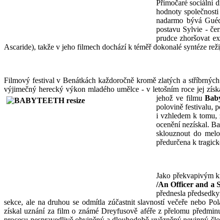
Přímočaré sociální 
hodnoty společnost
nadarmo bývá Guéd
postavu Sylvie - če
prudce zhoršovat ex
Ascaride), takže v jeho filmech dochází k téměř dokonalé syntéze reži
Filmový festival v Benátkách každoročně kromě zlatých a stříbrných 
výjimečný herecký výkon mladého umělce - v letošním roce jej získa
jehož ve filmu
Baby
polovině festivalu, 
i vzhledem k tomu, 
ocenění nezískal. B
sklouznout do melo
předurčena k tragic
Jako překvapivým kr
/An Officer and a 
přednesla předsedky
sekce, ale na druhou se odmítla zúčastnit slavností večeře nebo P
získal uznání za film o známé Dreyfusově aféře z přelomu předminu
procesu nespravedlivě obviněný a dlouhodobě uvězněný nevinný člov