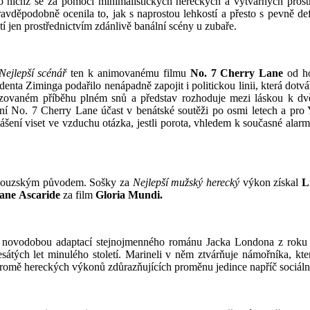
 nichž se za pomocí minimalistických hereckých a výtvarných prostř
ravděpodobně ocenila to, jak s naprostou lehkostí a přesto s pevně 
í jen prostřednictvím zdánlivě banální scény u zubaře.
ejlepší scénář
ten k animovanému filmu
No. 7 Cherry Lane
od ho
denta Ziminga podařilo nenápadně zapojit i politickou linii, která do
ylizovaném příběhu plném snů a představ rozhoduje mezi láskou k dv
ní No. 7 Cherry Lane účast v benátské soutěži po osmi letech a pro
ášení viset ve vzduchu otázka, jestli porota, vhledem k současné alarm
rancouzským původem. Sošky za
Nejlepší mužský
herecký
výkon získal
L
ane
Ascaride
za film
Gloria Mundi.
 novodobou adaptací stejnojmenného románu Jacka Londona z roku
esátých let minulého století. Marineli v něm ztvárňuje námořníka, kte
kromě hereckých výkonů zdůrazňujících proměnu jedince napříč sociáln