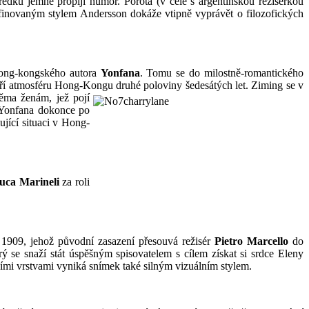
edků jemně propíjí humor. Porota (v čele s argentinskou režisérkou
definovaným stylem Andersson dokáže vtipně vyprávět o filozofických
ng-kongského autora
Yonfana
. Tomu se do milostně-romantického
tváří atmosféru Hong-Kongu druhé poloviny šedesátých
let. Ziming se v
ěma ženám, jež pojí
 Yonfana dokonce po
ující situaci v Hong-
uca Marineli
za roli
 1909, jehož původní zasazení
přesouvá režisér
Pietro Marcello
do
rý se snaží stát úspěšným spisovatelem s cílem získat si srdce Eleny
ími vrstvami vyniká snímek také silným vizuálním stylem.