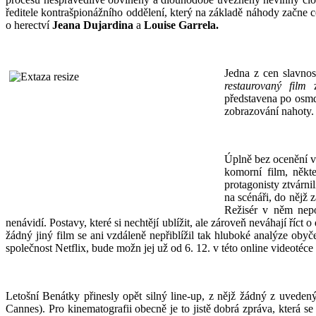
ředitele kontrašpionážního oddělení, který na základě náhody začne 
o herectví
Jeana Dujardina
a
Louise Garrela.
Jedna z cen slavnos
restaurovaný film
z
představena po osmd
zobrazování nahoty.
Úplně bez ocenění vš
komorní film, někt
protagonisty ztvárni
na scénáři, do nějž 
Režisér v něm nepot
nenávidí. Postavy, které si nechtějí ublížit, ale zároveň neváhají říct
žádný jiný film se ani vzdáleně nepřiblížil tak hluboké analýze ob
společnost Netflix, bude možn jej už od 6. 12. v této online videotéce
Letošní Benátky přinesly opět silný line-up, z nějž žádný z uveden
Cannes). Pro kinematografii obecně je to jistě dobrá zpráva, která 