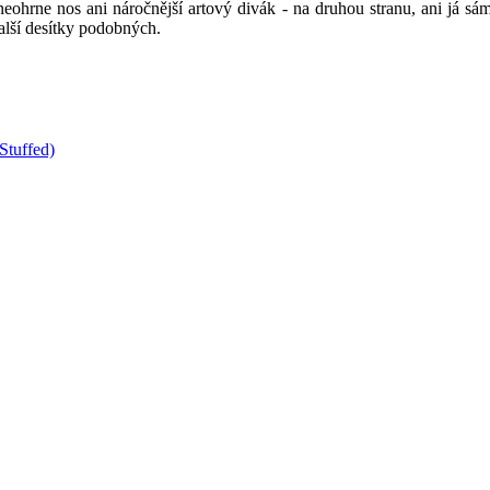
neohrne nos ani náročnější artový divák - na druhou stranu, ani já sá
další desítky podobných.
Stuffed)