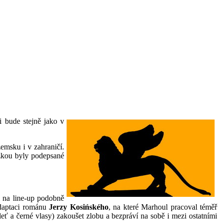
li bude stejně jako v
emsku i v zahraničí.
ožkou byly podepsané
l na line-up podobně
 adaptaci románu
Jerzy Kosińského
, na které Marhoul pracoval téměř
eť a černé vlasy) zakoušet zlobu a bezpráví na sobě i mezi ostatními