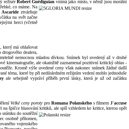
ý režisér
Robert
Guédiguian
vnímá jako místo, v němž jsou morální
ň křehké, co máme. Na
 Ascaride
ztvárňuje
včátka na svět začne
ejnými herci (včetně
 který má ohlašovat
o drogového dealera,
e smrtelně nemocnou mladou dívkou. Snímek byl uvedený až v druhé
ové kinematografie, ale okamžitě zaznamenal pozitivní kritický ohlas -
ě soutěže. Kromě výše uvedené ceny však nakonec snímek žádné další
vané téma, které by při nedůsledném režijním vedení mohlo jednoduše
hy
ale sebejistě vypráví příběh první lásky, která je už od začátku
ělení
Velké ceny poroty
pro
Romana Polanského
s filmem
J´accuse
na špičce hlasování kritiků, ale spíš vzhledem ke kritice, kterou opět
ho
snímku do soutěžní
bec osobně přítomen,
ruovaného vojenského
se Picquarta, nového