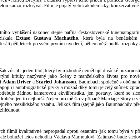
celou kauzu rozkrývat. Film je pojatý velmi akademicky, konzervativně
tního vyhlášení nakonec stejně patřila
československé kinematograf
ískala
Extase Gustava Machatého
, která byla na benátském f
esáti pěti letech po svém prvním uvedení, během nějž budila rozpaky 
ak zůstal i jeden titul, který by rozhodně neměl ujít divácké pozornosti
erými kritiky nazývaný jako Scény z manželského života pro nové
li
Adam Driver
a
Scarlett
Johansson
. Baumbach společně s oběma h
zapojili i autobiografické prvky a možná díky tomu je celý snímek zpra
řebuje žádnou kamerovou ekvilibristiku, jen postavy, které se sice
 o druhém jen to nejhorší. Nejen pro mě šlo v případě Marriage Story o v
yčejného mezilidského vztahu. Jelikož film (stejně jako Baumbachův př
 zhlédnout.
ých filmů kvalitativně nepropadal oproti ostatním (jak tomu bývá v př
se ale bohužel letos nehodila Václavu Marhoulovi. Zajímavé bude sledo