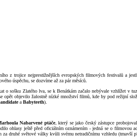
ího z trojice nejprestižnějších evropských filmových festivalů a jest
ového úspěchu, se dozvíme až za pár měsíců.
t o sošku Zlatého lva, se k Benátkám začalo nebývale vzhlížet v tuz
se opět objevilo žalostně nízké množství filmů, kde by pod režijní sl
Candidate
a
Babyteeth
).
Marhoula Nabarvené ptáče
, který se jako český zástupce probojova
 budilo ohlasy ještě před oficiálním oznámením - jedná se o filmovou
en za druhé světové války kvůli svému netradičnímu vzhledu (tmavší pl