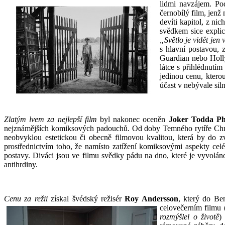
lidmi navzájem. Po
černobílý film, jenž
devíti kapitol, z n
svědkem sice explic
„Světlo je vidět jen 
s hlavní postavou, 
Guardian nebo Holly
látce s přihlédnutí
jedinou cenu, ktero
účast v nebývale si
Zlatým lvem za nejlepší film
byl nakonec oceněn
Joker Todda Phi
nejznámějších komiksových
padouchů. Od doby Temného rytíře Chri
neobvyklou estetickou či obecně filmovou kvalitou, která by do zv
prostřednictvím toho, že namísto zatížení komiksovými aspekty celé
postavy. Diváci jsou ve filmu svědky pádu na dno, které je vyvolán
antihrdiny.
Cenu za režii
získal švédský režisér
Roy Andersson
, který do Ben
celovečerním filmu 
rozmýšlel o životě
)