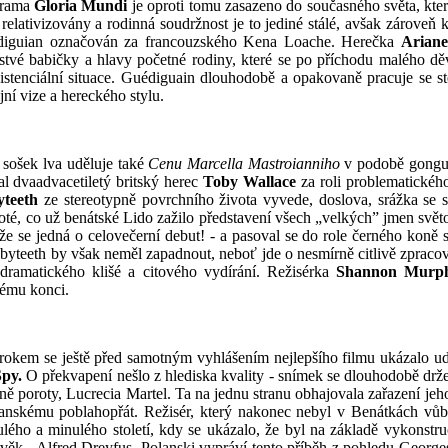
drama
Gloria Mundi
je oproti tomu zasazeno do současného světa, kter
i
relativizovány a rodinná soudržnost je to jediné stálé, avšak zárove
iguian označován za francouzského Kena Loache. Herečka
Ariane
rstvé babičky a hlavy početné rodiny, které se po příchodu malého dě
istenciální situace. Guédiguain dlouhodobě a opakovaně pracuje se st
jní vize a hereckého stylu.
sošek lva uděluje také
Cenu Marcella Mastroianniho
v podobě gongu,
l dvaadvacetiletý britský herec
Toby Wallace
za roli problematickéh
teeth
ze stereotypně povrchního života vyvede, doslova, srážka s
poté, co už benátské Lido zažilo představení všech „velkých” jmen svět
že se jedná o celovečerní debut! - a pasoval se do role černého kon
abyteeth by však neměl zapadnout, neboť jde o nesmírně citlivě zpraco
dramatického klišé a citového vydírání. Režisérka
Shannon Murp
kému konci.
okem se ještě před samotným vyhlášením nejlepšího filmu ukázalo ud
Spy.
O překvapení nešlo z hlediska kvality - snímek se dlouhodobě držel 
ně poroty, Lucrecia Martel. Ta na jednu stranu obhajovala zařazení je
olanskému poblahopřát. Režisér, který nakonec nebyl v Benátkách vů
lého a minulého století, kdy se ukázalo, že byl na základě vykonst
ěk - Alfred Dreyfus. Polanski vypráví tento příběh z pohledu George