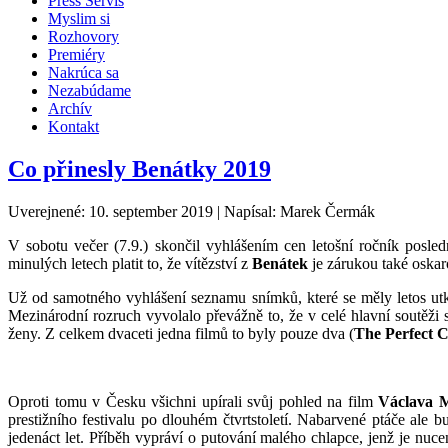
Press Servis
Myslim si
Rozhovory
Premiéry
Nakrúca sa
Nezabúdame
Archív
Kontakt
Co přinesly Benátky 2019
Uverejnené: 10. september 2019
|
Napísal: Marek Čermák
V sobotu večer (7.9.) skončil vyhlášením cen letošní ročník posledn
minulých letech platit to, že vítězství z
Benátek
je zárukou také oskar
Už od samotného vyhlášení seznamu snímků, které se měly letos utka
Mezinárodní rozruch vyvolalo převážně to, že v celé hlavní soutěži 
ženy. Z celkem dvaceti jedna filmů to byly pouze dva (
The Perfect 
Oproti tomu v Česku všichni upírali svůj pohled na film
Václava 
prestižního festivalu po dlouhém čtvrtstoletí. Nabarvené ptáče ale
jedenáct let. Příběh vypráví o putování malého chlapce, jenž je nuc