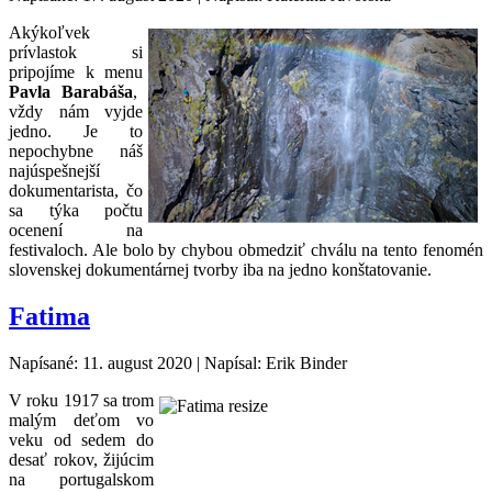
Akýkoľvek
prívlastok si
pripojíme k menu
Pavla Barabáša
,
vždy nám vyjde
jedno. Je to
nepochybne náš
najúspešnejší
dokumentarista, čo
sa týka počtu
ocenení na
festivaloch. Ale bolo by chybou obmedziť chválu na tento fenomén
slovenskej dokumentárnej tvorby iba na jedno konštatovanie.
Fatima
Napísané: 11. august 2020
|
Napísal: Erik Binder
V roku 1917 sa trom
malým deťom vo
veku od sedem do
desať rokov, žijúcim
na portugalskom