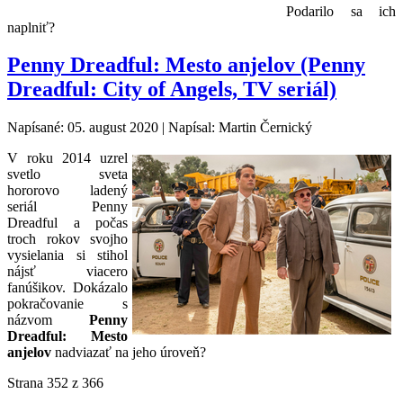
Podarilo sa ich
naplniť?
Penny Dreadful: Mesto anjelov (Penny
Dreadful: City of Angels, TV seriál)
Napísané: 05. august 2020
|
Napísal: Martin Černický
V roku 2014 uzrel
svetlo sveta
hororovo ladený
seriál Penny
Dreadful a počas
troch rokov svojho
vysielania si stihol
nájsť viacero
fanúšikov. Dokázalo
pokračovanie s
názvom
Penny
Dreadful: Mesto
anjelov
nadviazať na jeho úroveň?
Strana 352 z 366