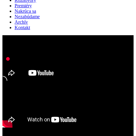
Rozhovory
Premiéry
Nakrúca sa
Nezabúdame
Archív
Kontakt