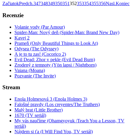
Začiatok
Predch.
347
348
349
350
351
352
353
354
355
356
Nasl.
Koniec
Recenzie
Volanie vody (Par Amour)
Spider-Man: Nový deň (Spider-Man: Brand New Day)
Kavej 2
Prameň (Only Beautiful Things to Look At)
Odysea (The Odyssey)
A je to tu zas! (Cocorico 2)
Evil Dead: Zhor v pekle (Evil Dead Burn)
Zrodený z temnoty (Yön lapsi / Nightborn)
Vaiana (Moana)
Pozvanie (The Invite)
Stream
Enola Holmesová 3 (Enola Holmes 3)
Falošné pravdy (Los creyentes/The Truthers)
Malý brat (Little Brother)
1670 (TV seriál)
My vás naučíme (Ohamgyoyuk /Teach You a Lesson, TV
seriál)
Nájdem si ťa (I Will Find You, TV seriál)