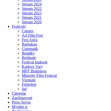
Stream 2024
Stream 2022
Stream 2023
Stream 2021
Stream 2020
Festivaly
Cannes
Art Film Fest
Fest Anča
Barbakan
Cinematik
Benátky
Berlinale
Festival Inakosti
Karlove Vary
MFF Bratislava
Minority Film Festival
Viennale
Febiofest
Iné
Citujeme
Zaujímavosti
Press Servis
Myslim si