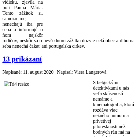
vidieku, zjavila na
poli Panna Mária.
Tento zážitok si,
samozrejme,
nenechajú iba pre
seba a informujú o
ňom najskôr
rodičov, neskôr sa o nevšednom zážitku dozvie celá obec a dlho na
seba nenechá čakať ani portugalská cirkev.
13 prikázaní
Napísané: 11. august 2020
|
Napísal: Viera Langerová
S
belgickými
detektívkami u nás
veľa skúseností
nemáme a
kinematografia, ktorá
rozdáva viac
nežného humoru a
prívetivej
pitoresknosti než
bodných rán má na