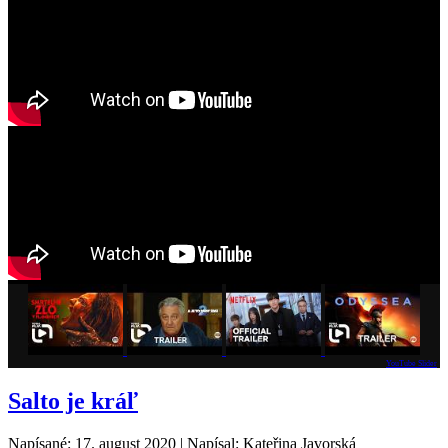
YouTube Slider
Salto je kráľ
Napísané: 17. august 2020
|
Napísal: Kateřina Javorská