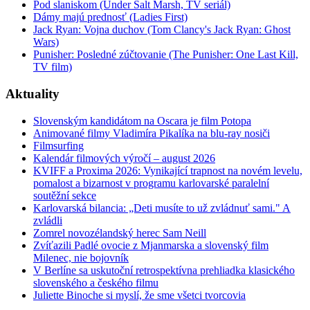
Pod slaniskom (Under Salt Marsh, TV seriál)
Dámy majú prednosť (Ladies First)
Jack Ryan: Vojna duchov (Tom Clancy's Jack Ryan: Ghost
Wars)
Punisher: Posledné zúčtovanie (The Punisher: One Last Kill,
TV film)
Aktuality
Slovenským kandidátom na Oscara je film Potopa
Animované filmy Vladimíra Pikalíka na blu-ray nosiči
Filmsurfing
Kalendár filmových výročí – august 2026
KVIFF a Proxima 2026: Vynikající trapnost na novém levelu,
pomalost a bizarnost v programu karlovarské paralelní
soutěžní sekce
Karlovarská bilancia: „Deti musíte to už zvládnuť sami." A
zvládli
Zomrel novozélandský herec Sam Neill
Zvíťazili Padlé ovocie z Mjanmarska a slovenský film
Milenec, nie bojovník
V Berlíne sa uskutoční retrospektívna prehliadka klasického
slovenského a českého filmu
Juliette Binoche si myslí, že sme všetci tvorcovia