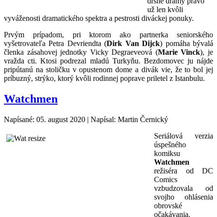
drsné drámy právo
už len kvôli
vyváženosti dramatického spektra a pestrosti diváckej ponuky.
Prvým prípadom, pri ktorom ako partnerka seniorského
vyšetrovateľa Petra Devriendta (
Dirk Van Dijck
) pomáha bývalá
členka zásahovej jednotky Vicky Degraeveová (
Marie Vinck
), je
vražda cti. Ktosi podrezal mladú Turkyňu. Bezdomovec ju nájde
pripútanú na stoličku v opustenom dome a divák vie, že to bol jej
príbuzný, strýko, ktorý kvôli rodinnej poprave priletel z Istanbulu.
Watchmen
Napísané: 05. august 2020
|
Napísal: Martin Černický
Seriálová verzia
úspešného
komiksu
Watchmen
režiséra od DC
Comics
vzbudzovala od
svojho ohlásenia
obrovské
očakávania.