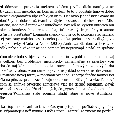
rd
dômyselne prevracia útekovú schému prvého dielu naruby a nec
y zachránili niekoho, na kom im záleží. Je to v podstate tímové dobro
diencie elegantných lúpežníckych krimi Dannyho jedenástky / dvanástky
pionážnymi dobrodružstvami v štýle neskorších dielov série Miss
rieho, kde nová farma – v skutočnosti továreň na výrobu kuracích nug
ského bondovského arcizloducha, inšpirovaný legendárnym aut
ťastná prešťastná“ komunita sliepok dnu si čo to požičiava zo satir
cej záchrany malého neskúseného potomka prehnane starostlivým, vp
a z pixarovky Hľadá sa Nemo (2003) Andrewa Stantona a Lee Unkric
 však príbeh diváka už asi v ničom veľmi neprekvapí. Snáď len sprá
m úlete bolo subjektívne vnímanie kurína z pohľadu na kladenie va
y celkom bez problémov metaforicky zameniteľné za priestory voj
treba čo najskôr uniknúť a podľa konvencií filmových vojnových dr
eď sa v obrazovom ráme objavila napríklad sekerka na drevenom klá
Prostredie novej farmy – mechanizovaného, zabezpečeného takmer bo
ačia na pílu, až priam zachádzajú do absurdna. Stávajú sa viac ľahko
com sa snímka otvorene zameriava viac na detské publikum. Zavá
ré si však sotva dokážu získať tých, čo „vyrastali“ na pôvodnom diel
egson-Williamsa
stále pomáha zladiť staré aj nové štylistické
áhe.
ká stop-motion animácia s občasným prispením počítačovej grafiky 
e výpravnejšia než minule. Občas trochu zamrzí, že zmeny na pozícií