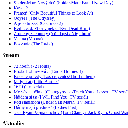
Spider-Man: Nový deň (Spider-Man: Brand New Day)
Kavej 2
Prameň (Only Beautiful Things to Look At)
Odysea (The Odyssey)
A je to tu zas! (Cocorico 2)
Evil Dead: Zhor v pekle (Evil Dead Burn)
Zrodený z temnoty (Yön lapsi / Nightborn)
Vaiana (Moana)
Pozvanie (The Invite)
Stream
72 hodín (72 Hours)
Enola Holmesová 3 (Enola Holmes 3)
Falošné pravdy (Los creyentes/The Truthers)
Malý brat (Little Brother)
1670 (TV seriál)
My vás naučíme (Ohamgyoyuk /Teach You a Lesson, TV seriál
Nájdem si ťa (I Will Find You, TV seriál)
Pod slaniskom (Under Salt Marsh, TV seriál)
Dámy majú prednosť (Ladies First)
Jack Ryan: Vojna duchov (Tom Clancy's Jack Ryan: Ghost War
Aktuality