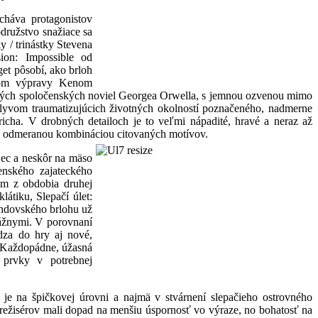
háva protagonistov
družstvo snažiace sa
 / trinástky Stevena
ion: Impossible od
et pôsobí, ako brloh
orom výpravy Kenom
ických spoločenských noviel Georgea Orwella, s jemnou ozvenou mimo
lyvom traumatizujúcich životných okolností poznačeného, nadmerne
ha. V drobných detailoch je to veľmi nápadité, hravé a neraz až
vne odmeranou kombináciou citovaných
motívov.
jec a neskôr na mäso
enského zajateckého
ám z obdobia druhej
tiku, Slepačí úlet:
ndovského brlohu už
vážnymi. V porovnaní
dza do hry aj nové,
i. Každopádne, úžasná
 prvky v potrebnej
je na špičkovej úrovni a najmä v stvárnení slepačieho ostrovného
 režisérov mali dopad na menšiu úspornosť vo výraze, no bohatosť na