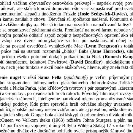
dohľad väčšinu obyvateľov ostrovčeka prekvapí – napriek svojej pov
aňovať, ale skôr ich novú domovinu ešte viac zamaskovať pred sveto
emperamentnú slepačiu tínedžerku Frizzle (
Josie Sedgwick-Davies
), 
 kamsi zatúlali z chovu. Dievčatá sú spočiatku nadšené. Komunita d
si zvláštne obojky a... Nie sú to tam na pozadí len namaľované kuli
ne sa organizovať záchranná akcia. Preniknúť na novú farmu nebude v
tným pomôže odhaliť aspoň zopár z bezpečnostných opatrení ako elek
e vstup cez dvere odomykajúce sa len po naskenovaní očnej zr
cie sa postará osvedčená vynálezkyňa Mac (
Lynn Ferguson
) s tot
 práce má na starosti roztomilá „blbka“ Babs (
Jane
Horrocks
), si
, pričom všetko potrebné dodajú potkaní bratia Nick (
Romesh Rang
obiť starnúcemu kohútovi Fowlerovi (
David Bradley
), niekdajšiemu
, nech jeho funkcia v akcií bude akákoľvek, hlavne, aby znela fakt dôl
enie nuget
v réžií
Sama Fella
(
Spláchnutý
) je veľmi príjemným 
ého stop-motion animovaného plastelínového dobrodružstva britsk
 Lorda a Nicka Parka, jeho kľúčových tvorcov s pár oscarovými „zárezm
 a Gromitovi, po dvadsiatich troch rokoch. Pôvodný film majstrovsky
jateckých táboroch, inteligentne parodoval mierne zromantizované star
istickej podoby. Kde prim spravidla hrali odvážne sliepky uväzne
níci, šibalské potkany nielen vzhľadom, ale aj povahou, neškodne uvra
ajúcich sliepok
Ginger bola akási láskyplná pripomienka divákmi milo
cQueen vo Veľkom úteku (1963) režiséra Johna Sturgesa a plán na 
o 17 podľa vzoru vojnovej drámy Billyho Wildera Stalag 17 z roku 195
bežnému divákovi z dnešného pohľadu oveľa prístupnejšie žánrové titul