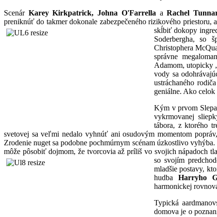
Scenár
Karey Kirkpatrick, Johna O'Farrella
a
Rachel Tunna
preniknúť do takmer dokonale zabezpečeného rizikového priestoru, ab
skĺbiť dokopy ingre
Soderbergha, so š
Christophera McQuar
správne megaloman
Adamom, utopicky „š
vody sa odohrávajú
ustráchaného rodič
geniálne. Ako celok
Kým v prvom Slepačo
vykrmovanej sliepk
tábora, z ktorého 
svetovej sa veľmi nedalo vyhnúť ani osudovým momentom popráv, k
Zrodenie nuget sa podobne pochmúrnym scénam úzkostlivo vyhýba. 
môže pôsobiť dojmom, že tvorcovia až príliš vo svojich nápadoch tl
so svojím
predchod
mladšie postavy, kto
hudba
Harryho Gr
harmonickej rovnov
Typická aardmanovs
domova je o poznani