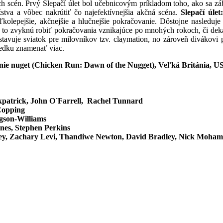
h scén. Prvý Slepačí úlet bol učebnicovým príkladom toho, ako sa zá
žstva a
vôbec nakrútiť čo najefektívnejšia akčná scéna.
Slepačí úlet
kolepejšie, akčnejšie a hlučnejšie pokračovanie. Dôstojne nasleduje 
 to zvyknú robiť pokračovania vznikajúce po mnohých rokoch, či dek
stavuje sviatok pre milovníkov tzv. claymation, no zároveň divákovi
ledku znamenať viac.
enie nuget (Chicken Run: Dawn of the Nugget), Veľká Británia, U
kpatrick, John O´Farrell, Rachel Tunnard
Copping
gson-Williams
nes, Stephen Perkins
ey, Zachary Levi, Thandiwe Newton, David Bradley, Nick Moham