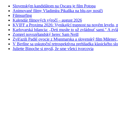
Slovenským kandidátom na Oscara je film Potopa
Animované filmy Vladimíra Pikalíka na blu-ray nosiči
Filmsurfing
Kalendár filmových výročí – august 2026
KVIFF a Proxima 2026: Vynikající trapnost na novém levelu, po
Karlovarská bilancia: „Deti musíte to už zvládnuť sami." A zvlá
Zomrel novozélandský herec Sam Neill
Zvíťazili Padlé ovocie z Mjanmarska a slovenský film Milenec,
V Berlíne sa uskutoční retrospektívna prehliadka klasického s
Juliette Binoche si myslí, že sme všetci tvorcovia