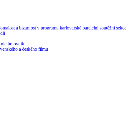
malost a bizarnost v programu karlovarské paralelní soutěžní sekce
dli
 nie bojovník
lovenského a českého filmu