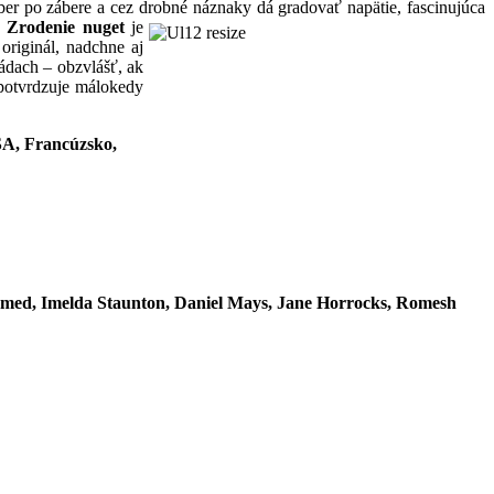
ber po zábere a cez drobné náznaky dá gradovať napätie, fascinujúca
: Zrodenie nuget
je
originál, nadchne aj
ádach – obzvlášť, ak
 potvrdzuje málokedy
SA, Francúzsko,
med, Imelda Staunton, Daniel Mays, Jane Horrocks, Romesh