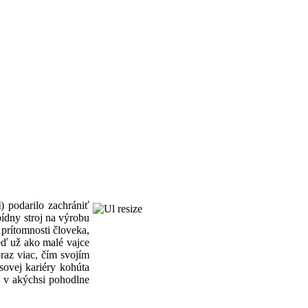
i
) podarilo zachrániť
ídny stroj na výrobu
prítomnosti človeka,
eď už ako malé vajce
oraz viac, čím svojím
sovej kariéry kohúta
h v akýchsi pohodlne