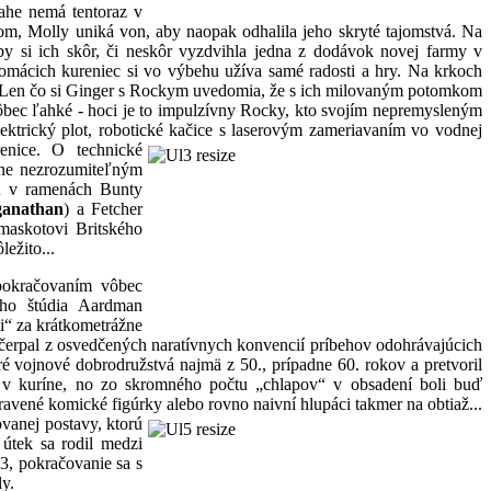
ahe nemá tentoraz v
m, Molly uniká von, aby naopak odhalila jeho skryté tajomstvá. Na
aby si ich skôr, či neskôr vyzdvihla jedna z dodávok novej farmy v
omácich kureniec si vo výbehu užíva samé radosti a hry. Na krkoch
sy? Len čo si Ginger s Rockym uvedomia, že s ich milovaným potomkom
ôbec ľahké - hoci je to impulzívny Rocky, kto svojím nepremysleným
trický plot, robotické kačice s
laserovým zameriavaním vo vodnej
enice. O technické
álne nezrozumiteľným
lu v ramenách Bunty
anathan
) a Fetcher
 maskotovi Britského
ežito...
pokračovaním vôbec
ého štúdia Aardman
i“ za krátkometrážne
 čerpal z osvedčených naratívnych konvencií príbehov odohrávajúcich
é vojnové dobrodružstvá najmä z 50., prípadne 60. rokov a pretvoril
né v kuríne, no zo skromného počtu „chlapov“ v obsadení boli buď
vené komické figúrky alebo rovno naivní hlupáci takmer na obtiaž...
vanej postavy, ktorú
útek sa rodil medzi
3, pokračovanie sa s
y.