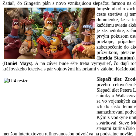
Zatiaľ, čo Gingerin plán s novo vznikajúcou slepačou farmou na 
úmysle nikoho zachr
ceste stretáva aj t
domnienke, že sa im
každému svietia aké
je zle-nedobre, zač
prvým pokusom osta
priekope, prípadn
zabezpečenie do ak
prízvukom, pletacie
(
Imelda Staunton
)
(
Daniel Mays
). A na záver bude ešte treba vymyslieť, čo dajú r
kráľovského letectva s pár vojnovými historkami v zálohe. Každopádne
Slepačí úlet: Zrod
prvého celovečern
Slepačí úlet Petera
snímky o Wallaceovi
sa vo vojenských za
ich do čisto femin
namachrovaní podvod
Kým z vodkyne unik
stvárňoval Steve M
stenami kurína čísl
menšou intertextovou rafinovanosťou odvoláva na podstatne novšie, 