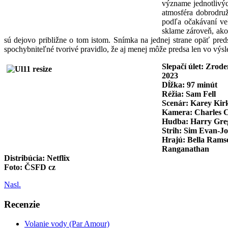
význame jednotlivýc
atmosféra dobrodru
podľa očakávaní veľ
sklame zároveň, ako
sú dejovo približne o tom istom. Snímka na jednej strane opäť pred
spochybniteľné tvorivé pravidlo, že aj menej môže predsa len vo výs
Slepačí úlet: Zrod
2023
Dĺžka: 97 minút
Réžia: Sam Fell
Scenár: Karey Kir
Kamera: Charles 
Hudba: Harry Gre
Strih: Sim Evan-Jo
Hrajú: Bella Rams
Ranganathan
Distribúcia: Netflix
Foto: ČSFD cz
Nasl.
Recenzie
Volanie vody (Par Amour)