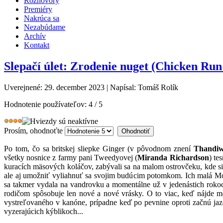
Rozhovory
Premiéry
Nakrúca sa
Nezabúdame
Archív
Kontakt
Slepačí úlet: Zrodenie nuget (Chicken Run
Uverejnené: 29. december 2023
|
Napísal: Tomáš Rolík
Hodnotenie používateľov:
4
/
5
Prosím, ohodnoťte
Po tom, čo sa britskej sliepke Ginger (v pôvodnom znení
Thandi
všetky nosnice z farmy pani Tweedyovej (
Miranda Richardson
) te
kuracích mäsových koláčov, zabývali sa na malom ostrovčeku, kde si
ale aj umožniť vyliahnuť sa svojim budúcim potomkom. Ich malá Mo
sa takmer vydala na vandrovku a momentálne už v jedenástich rokoch 
rodičom spôsobuje len nové a nové vrásky. O to viac, keď nájde me
vystreľovaného v kanóne, prípadne keď po pevnine oproti začnú ja
vyzerajúcich kýblikoch...