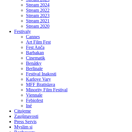
Stream 2024
Stream 2022
Stream 2023
Stream 2021
Stream 2020
Festivaly
Cannes
Art Film Fest
Fest Anča
Barbakan
Cinematik
Benátky
Berlinale
Festival Inakosti
Karlove Vary
MFF Bratislava
Minority Film Festival
Viennale
Febiofest
Iné
Citujeme
Zaujímavosti
Press Servis
Myslim si