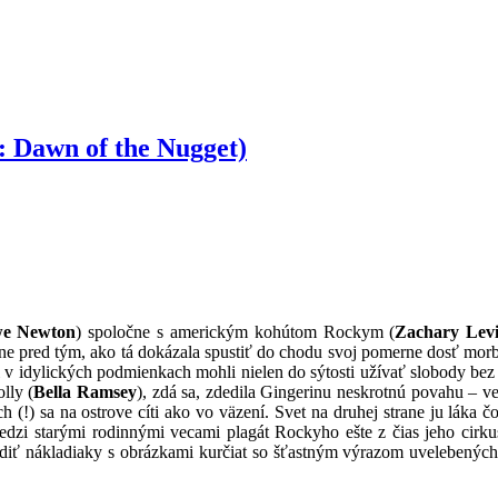
: Dawn of the Nugget)
we Newton
) spoločne s americkým kohútom Rockym (
Zachary Lev
sne pred tým, ako tá dokázala spustiť do chodu svoj pomerne dosť morb
 v idylických podmienkach mohli nielen do sýtosti užívať slobody bez 
lly (
Bella Ramsey
), zdá sa, zdedila Gingerinu neskrotnú povahu – v
(!) sa na ostrove cíti ako vo väzení. Svet na druhej strane ju láka č
dzi starými rodinnými vecami plagát Rockyho ešte z čias jeho cirku
zdiť nákladiaky s obrázkami kurčiat so šťastným výrazom uvelebenýc