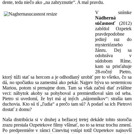
dente, teda niečo ako „na zahryznutie“. A mal pravdu.
V snímke
Nádherná
súčasnosť
(2012)
zabŕdol Ozpetek
pravdepodobne
jediný raz do
mysteriózneho
žánru. Dej sa
odohráva v
súdobom Ríme,
kam sa prisťahuje
28-ročný Pietro,
ktorý túži stať sa hercom a je odhodlaný urobiť pre to všetko, čo sa
dá, no spočiatku sa zamestná ako pekár. Najprv býva so sesternicou
Mariou, potom si prenajme dom. Tam sa však začnú diať zvláštne
veci: nábytok akoby sa pohyboval a premiestňoval sám od seba.
Pietro si uvedomí, že byt má aj iných „nájomníkov“: strašia tam
duchovia. Kto sú tí „ľudia“ a prečo tam sú? A podarí sa ich Pietrovi
dostať z domu?
Naša distribúcia si v druhej a bežiacej tretej dekáde tohto storočia
zrazu prestala Ozpetekove filmy všímať, no to sa teraz trochu zmení.
Po predpremiére v rámci Cinevitaj vstúpi totiž Ozpetekov najnovší