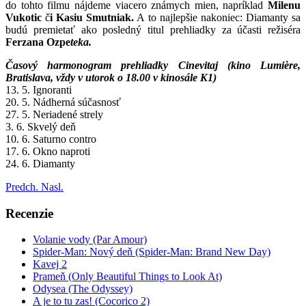
do tohto filmu nájdeme viacero známych mien, napríklad
Milenu
Vukotic
č
i Kasiu Smutniak.
A to najlepšie nakoniec: Diamanty sa
budú premietať ako posledný titul prehliadky za účasti režiséra
Ferzana Ozpe
teka.
Časový harmonogram prehliadky Cinevitaj (kino Lumière,
Bratislava, vždy v utorok o 18.00 v kinosále K1)
13. 5. Ignoranti
20. 5. Nádherná súčasnosť
27. 5. Neriadené strely
3. 6. Skvelý deň
10. 6. Saturno contro
17. 6. Okno naproti
24. 6. Diamanty
Predch.
Nasl.
Recenzie
Volanie vody (Par Amour)
Spider-Man: Nový deň (Spider-Man: Brand New Day)
Kavej 2
Prameň (Only Beautiful Things to Look At)
Odysea (The Odyssey)
A je to tu zas! (Cocorico 2)