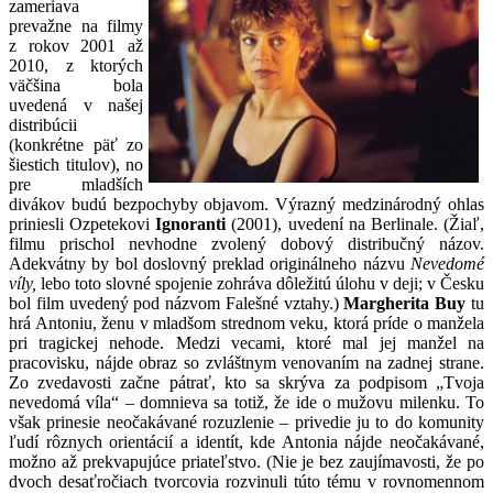
zameriava
prevažne na filmy
z rokov 2001 až
2010, z ktorých
väčšina bola
uvedená v našej
distribúcii
(konkrétne päť zo
šiestich titulov), no
pre mladších
divákov budú bezpochyby objavom. Výrazný medzinárodný ohlas
priniesli Ozpetekovi
Ignoranti
(2001), uvedení na Berlinale. (Žiaľ,
filmu prischol nevhodne zvolený dobový distribučný názov.
Adekvátny by bol doslovný preklad originálneho názvu
Nevedomé
víly,
lebo toto slovné spojenie zohráva dôležitú úlohu v deji; v Česku
bol film uvedený pod názvom Falešné vztahy.)
Margherita Buy
tu
hrá Antoniu, ženu v mladšom strednom veku, ktorá príde o manžela
pri tragickej nehode. Medzi vecami, ktoré mal jej manžel na
pracovisku, nájde obraz so zvláštnym venovaním na zadnej strane.
Zo zvedavosti začne pátrať, kto sa skrýva za podpisom „Tvoja
nevedomá víla“ – domnieva sa totiž, že ide o mužovu milenku. To
však prinesie neočakávané rozuzlenie – privedie ju to do komunity
ľudí rôznych orientácií a identít, kde Antonia nájde neočakávané,
možno až prekvapujúce priateľstvo. (Nie je bez zaujímavosti, že po
dvoch desaťročiach tvorcovia rozvinuli túto tému v rovnomennom