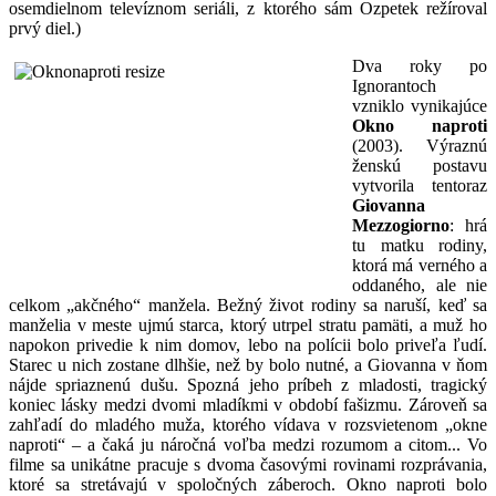
osemdielnom televíznom seriáli, z ktorého sám Ozpetek režíroval
prvý diel.)
Dva roky po
Ignorantoch
vzniklo vynikajúce
Okno naproti
(2003). Výraznú
ženskú postavu
vytvorila tentoraz
Giovanna
Mezzogiorno
: hrá
tu matku rodiny,
ktorá má verného a
oddaného, ale nie
celkom „akčného“ manžela. Bežný život rodiny sa naruší, keď sa
manželia v meste ujmú starca, ktorý utrpel stratu pamäti, a muž ho
napokon privedie k nim domov, lebo na polícii bolo priveľa ľudí.
Starec u nich zostane dlhšie, než by bolo nutné, a Giovanna v ňom
nájde spriaznenú dušu. Spozná jeho príbeh z mladosti, tragický
koniec lásky medzi dvomi mladíkmi v období fašizmu. Zároveň sa
zahľadí do mladého muža, ktorého vídava v rozsvietenom „okne
naproti“ – a čaká ju náročná voľba medzi rozumom a citom... Vo
filme sa unikátne pracuje s dvoma časovými rovinami rozprávania,
ktoré sa stretávajú v spoločných záberoch. Okno naproti bolo