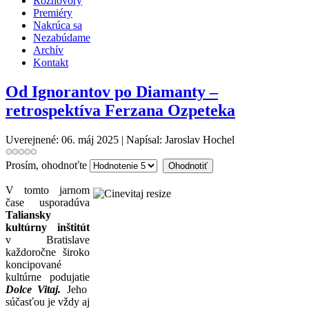
Rozhovory
Premiéry
Nakrúca sa
Nezabúdame
Archív
Kontakt
Od Ignorantov po Diamanty –
retrospektíva Ferzana Ozpeteka
Uverejnené: 06. máj 2025
|
Napísal: Jaroslav Hochel
Prosím, ohodnoťte
V tomto jarnom
čase usporadúva
Taliansky
kultúrny inštitút
v Bratislave
každoročne široko
koncipované
kultúrne podujatie
Dolce Vitaj.
Jeho
súčasťou je vždy aj