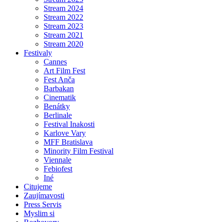
Stream 2024
Stream 2022
Stream 2023
Stream 2021
Stream 2020
Festivaly
Cannes
Art Film Fest
Fest Anča
Barbakan
Cinematik
Benátky
Berlinale
Festival Inakosti
Karlove Vary
MFF Bratislava
Minority Film Festival
Viennale
Febiofest
Iné
Citujeme
Zaujímavosti
Press Servis
Myslim si