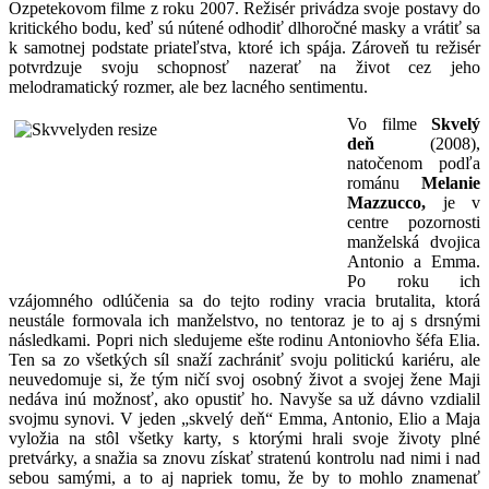
Ozpetekovom filme z roku 2007. Režisér privádza svoje postavy do
kritického bodu, keď sú nútené odhodiť dlhoročné masky a vrátiť sa
k samotnej podstate priateľstva, ktoré ich spája. Zároveň tu režisér
potvrdzuje svoju schopnosť nazerať na život cez jeho
melodramatický rozmer, ale bez lacného sentimentu.
Vo filme
Skvelý
deň
(2008),
natočenom podľa
románu
Melanie
Mazzucco,
je v
centre pozornosti
manželská dvojica
Antonio a Emma.
Po roku ich
vzájomného odlúčenia sa do tejto rodiny vracia brutalita, ktorá
neustále formovala ich manželstvo, no tentoraz je to aj s drsnými
následkami. Popri nich sledujeme ešte rodinu Antoniovho šéfa Elia.
Ten sa zo všetkých síl snaží zachrániť svoju politickú kariéru, ale
neuvedomuje si, že tým ničí svoj osobný život a svojej žene Maji
nedáva inú možnosť, ako opustiť ho. Navyše sa už dávno vzdialil
svojmu synovi. V jeden „skvelý deň“ Emma, Antonio, Elio a Maja
vyložia na stôl všetky karty, s ktorými hrali svoje životy plné
pretvárky, a snažia sa znovu získať stratenú kontrolu nad nimi i nad
sebou samými, a to aj napriek tomu, že by to mohlo znamenať