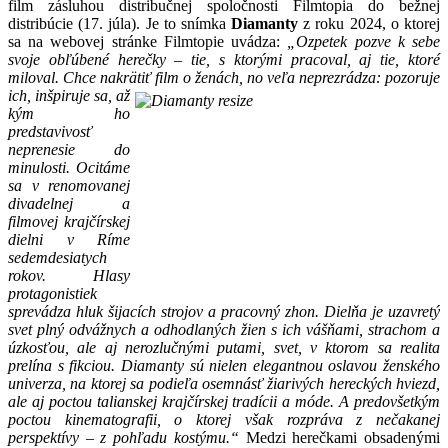
film zásluhou distribučnej spoločnosti Filmtopia do bežnej
distribúcie (17. júla). Je to snímka
Diamanty
z roku 2024, o ktorej
sa na webovej stránke Filmtopie uvádza:
„Ozpetek pozve k sebe
svoje obľúbené herečky – tie, s ktorými pracoval, aj tie, ktoré
miloval. Chce nakrätiť film o ženách, no veľa
neprezrádza: pozoruje
ich, inšpiruje sa, až
kým ho
predstavivosť
neprenesie do
minulosti. Ocitáme
sa v renomovanej
divadelnej a
filmovej krajčírskej
dielni v Ríme
sedemdesiatych
rokov. Hlasy
protagonistiek
sprevádza hluk šijacích strojov a pracovný zhon. Dielňa je uzavretý
svet plný odvážnych a odhodlaných žien s ich vášňami, strachom a
úzkosťou, ale aj nerozlučnými putami, svet, v ktorom sa realita
prelína s fikciou. Diamanty sú nielen elegantnou oslavou ženského
univerza, na ktorej sa podieľa osemnásť žiarivých hereckých hviezd,
ale aj poctou talianskej krajčírskej tradícii a móde. A predovšetkým
poctou kinematografii, o ktorej však rozpráva z nečakanej
perspektívy – z pohľadu kostýmu.“
Medzi herečkami obsadenými