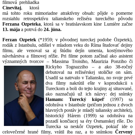
filmová prehliadka
Cinevitaj
, ktorá
má tohto roku mimoriadne atraktívny obsah: pôjde o pomerne
rozsiahlu retrospektívu talianskeho režiséra tureckého pôvodu
Ferzana Ozpeteka
, ktorá sa v bratislavskom kine Lumière začne
13. mája
a potrvá do
24. júna.
Ferzan Ozpetek
(*1959; v pôvodnej tureckej podobe Özpetek),
rodák z Istanbulu, odišiel v mladom veku do Ríma študovať dejiny
filmu, ale venoval sa aj štúdiu dejín umenia, kostýmového
návrhárstva a filmovej réžie. Pri filme potom začínal ako asistent
významných tvorcov – Massima Troisiho, Maurizia Ponziho či
Rickyho Tognazziho – a ako 38-ročný
debutoval na režisérskej stoličke on sám.
Usadil sa natrvalo v Taliansku, no svoje prvé
dva filmy nakrútil ešte v koprodukcii s
Tureckom a boli do tejto krajiny aj situované,
ako naznačujú už ich názvy: dej snímky
Hamam: Turecký kúpeľ
(1997) sa
odohráva v Istanbule (pričom jednou z dvoch
hlavných postáv je mladý taliansky architekt),
historický Hárem (1999) sa odohráva na
pozadí končiacej sa éry Osmanskej ríše. Do
Turecka sa neskôr Ozpetek, pokiaľ ide o
celovečerné hrané filmy, vrátil iba raz, a to snímkou
Červený