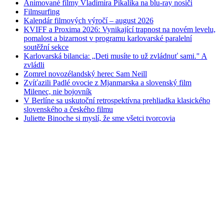
Animované filmy Vladimíra Pikalíka na blu-ray nosiči
Filmsurfing
Kalendár filmových výročí – august 2026
KVIFF a Proxima 2026: Vynikající trapnost na novém levelu,
pomalost a bizarnost v programu karlovarské paralelní
soutěžní sekce
Karlovarská bilancia: „Deti musíte to už zvládnuť sami." A
zvládli
Zomrel novozélandský herec Sam Neill
Zvíťazili Padlé ovocie z Mjanmarska a slovenský film
Milenec, nie bojovník
V Berlíne sa uskutoční retrospektívna prehliadka klasického
slovenského a českého filmu
Juliette Binoche si myslí, že sme všetci tvorcovia