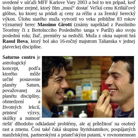
uvedené v súťaži MFF Karlove Vary 2003 a bol to ten prípad, keď
bolo úplne zrejmé, ktorý film „musí“ dostať Veľkú cenu Krištáľový
glóbus, ku ktorej sa pridali aj ceny za réžiu a za ženský herecký
výkon. Úlohu starého muža vytvoril vo veku približne 83 rokov
významný herec
Massimo Girott
i (známy napríklad z Pasoliniho
Teorémy či z Bertolucciho Posledného tanga v Paríži) ako svoju
poslednú rolu; žiaľ, premiéry sa nedožil. Muža z okna naproti hrá
Raoul Bova
, ktorý bol ako 16-ročný majstrom Talianska v jednej
plaveckej disciplíne.
Saturno contro
je
astrologický
koncept, podľa
ktorého môže
určité postavenie
planéty Saturn,
považovanej za
planétu disciplíny,
obmedzení a
životných lekcií,
priniesť výzvy,
skúšky a nutnosť
riešiť dlhodobo odkladané problémy, ale aj príležitosť na osobný
rast a zmenu. Čosi také čaká skupinu štyridsiatnikov, pospájaných
manželskými, partnerskými a priateľskými putami, v rovnomennom