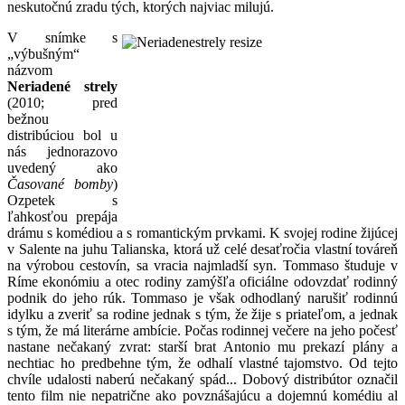
neskutočnú zradu tých, ktorých najviac milujú.
V snímke s
„výbušným“
názvom
Neriadené strely
(2010; pred
bežnou
distribúciou bol u
nás jednorazovo
uvedený ako
Časované bomby
)
Ozpetek s
ľahkosťou prepája
drámu s komédiou a s romantickým prvkami. K svojej rodine žijúcej
v Salente na juhu Talianska, ktorá už celé desaťročia vlastní továreň
na výrobou cestovín, sa vracia najmladší syn. Tommaso študuje v
Ríme ekonómiu a otec rodiny zamýšľa oficiálne odovzdať rodinný
podnik do jeho rúk. Tommaso je však odhodlaný narušiť rodinnú
idylku a zveriť sa rodine jednak s tým, že žije s priateľom, a jednak
s tým, že má literárne ambície. Počas rodinnej večere na jeho počesť
nastane nečakaný zvrat: starší brat Antonio mu prekazí plány a
nechtiac ho predbehne tým, že odhalí vlastné tajomstvo. Od tejto
chvíle udalosti naberú nečakaný spád... Dobový distribútor označil
tento film nie nepatrične ako povznášajúcu a dojemnú komédiu al