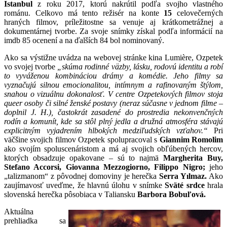
Istanbul
z roku 2017, ktorú nakrútil podľa svojho vlastného
románu. Celkovo má tento režisér na konte
15
celovečerných
hraných filmov, príležitostne sa venuje aj krátkometrážnej a
dokumentárnej tvorbe. Za svoje snímky získal podľa informácií na
imdb 85 ocenení a na ďalších 84 bol nominovaný.
Ako sa výstižne uvádza na webovej stránke kina Lumière, Ozpetek
vo svojej tvorbe
„skúma rodinné väzby, lásku, rodovú identitu a robí
to vyváženou kombináciou drámy a komédie. Jeho filmy sa
vyznačujú silnou emocionalitou, intímnym a rafinovaným štýlom,
snahou o vizuálnu dokonalosť. V centre Ozpetekových filmov stoja
queer osoby či silné ženské postavy (neraz súčasne v jednom filme –
doplnil J. H.), častokrát zasadené do prostredia nekonvenčných
rodín a komunít, kde sa stôl plný jedla a družná atmosféra stávajú
explicitným vyjadrením hlbokých medziľudských vzťahov.“
Pri
väčšine svojich filmov Ozpetek spolupracoval s
Giannim Romolim
ako svojím spoluscenáristom a má aj svojich obľúbených hercov,
ktorých obsadzuje opakovane – sú to najmä
Margherita Buy,
Stefano Accorsi, Giovanna Mezzogiorno, Filippo Nigro;
jeho
„talizmanom“ z pôvodnej domoviny je herečka
Serra Yılmaz.
Ako
zaujímavosť uveďme, že hlavnú úlohu v snímke
Sväté srdce
hrala
slovenská herečka pôsobiaca v Taliansku
Barbora Bobuľová.
Aktuálna
prehliadka sa