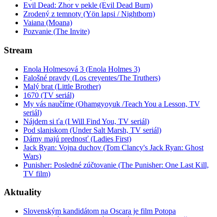
Evil Dead: Zhor v pekle (Evil Dead Burn)
Zrodený z temnoty (Yön lapsi / Nightborn)
Vaiana (Moana)
Pozvanie (The Invite)
Stream
Enola Holmesová 3 (Enola Holmes 3)
Falošné pravdy (Los creyentes/The Truthers)
Malý brat (Little Brother)
1670 (TV seriál)
My vás naučíme (Ohamgyoyuk /Teach You a Lesson, TV
seriál)
Nájdem si ťa (I Will Find You, TV seriál)
Pod slaniskom (Under Salt Marsh, TV seriál)
Dámy majú prednosť (Ladies First)
Jack Ryan: Vojna duchov (Tom Clancy's Jack Ryan: Ghost
Wars)
Punisher: Posledné zúčtovanie (The Punisher: One Last Kill,
TV film)
Aktuality
Slovenským kandidátom na Oscara je film Potopa