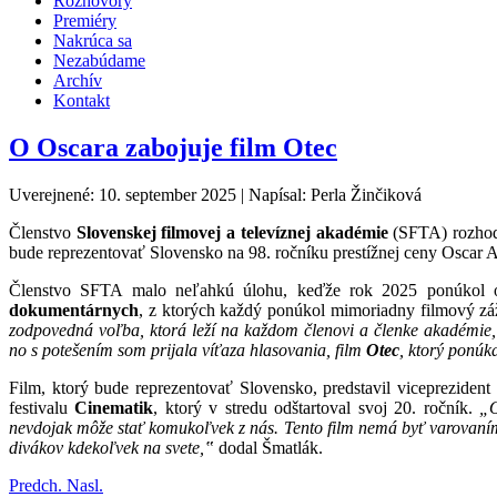
Rozhovory
Premiéry
Nakrúca sa
Nezabúdame
Archív
Kontakt
O Oscara zabojuje film Otec
Uverejnené: 10. september 2025
|
Napísal: Perla Žinčiková
Členstvo
Slovenskej filmovej a televíznej akadémie
(SFTA) rozhodl
bude reprezentovať Slovensko na 98. ročníku prestížnej ceny Oscar
Členstvo SFTA malo neľahkú úlohu, keďže rok 2025 ponúkol opä
dokumentárnych
, z ktorých každý ponúkol mimoriadny filmový zá
zodpovedná voľba, ktorá leží na každom členovi a členke akadémie
no s potešením som prijala víťaza hlasovania, film
Otec
, ktorý ponúka
Film, ktorý bude reprezentovať Slovensko, predstavil viceprezide
festivalu
Cinematik
, ktorý v stredu odštartoval svoj 20. ročník.
„Ot
nevdojak môže stať komukoľvek z nás. Tento film nemá byť varovaním
divákov kdekoľvek na svete,‟
dodal Šmatlák.
Predch.
Nasl.