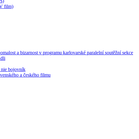
s)
V film)
malost a bizarnost v programu karlovarské paralelní soutěžní sekce
dli
 nie bojovník
lovenského a českého filmu