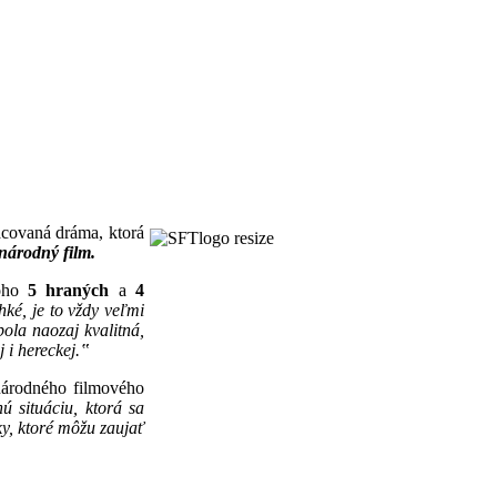
acovaná dráma, ktorá
národný film.
oho
5 hraných
a
4
hké, je to vždy veľmi
ola naozaj kvalitná,
j i hereckej.‟
národného filmového
ú situáciu, ktorá sa
y, ktoré môžu zaujať