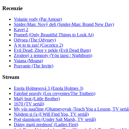
Recenzie
Volanie vody (Par Amour)
Spider-Man: Nový deň (Spider-Man: Brand New Day)
Kavej 2
Prameň (Only Beautiful Things to Look At)
Odysea (The Odyssey)
A je to tu zas! (Cocorico 2)
Evil Dead: Zhor v pekle (Evil Dead Burn)
Zrodený z temnoty (Yön lapsi / Nightborn)
Vaiana (Moana)
Pozvanie (The Invite)
Stream
Enola Holmesová 3 (Enola Holmes 3)
Falošné pravdy (Los creyentes/The Truthers)
Malý brat (Little Brother)
1670 (TV seriál)
My vás naučíme (Ohamgyoyuk /Teach You a Lesson, TV seriál
Nájdem si ťa (I Will Find You, TV seriál)
Pod slaniskom (Under Salt Marsh, TV seriál)
Dámy majú prednosť (Ladies First)