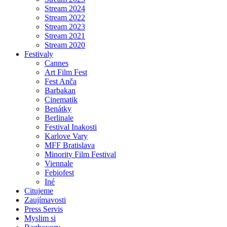
Stream 2024
Stream 2022
Stream 2023
Stream 2021
Stream 2020
Festivaly
Cannes
Art Film Fest
Fest Anča
Barbakan
Cinematik
Benátky
Berlinale
Festival Inakosti
Karlove Vary
MFF Bratislava
Minority Film Festival
Viennale
Febiofest
Iné
Citujeme
Zaujímavosti
Press Servis
Myslim si