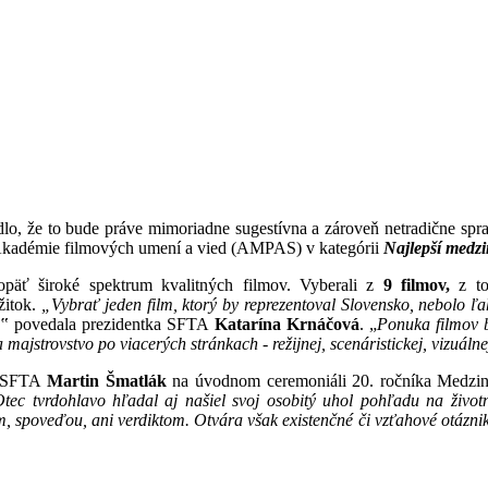
o, že to bude práve mimoriadne sugestívna a zároveň netradične spr
 Akadémie filmových umení a vied (AMPAS) v kategórii
Najlepší medzi
ť široké spektrum kvalitných filmov. Vyberali z
9 filmov,
z t
žitok.
„Vybrať jeden film, ktorý by reprezentoval Slovensko, nebolo ľa
,‟
povedala prezidentka SFTA
Katarína Krnáčová
. „
Ponuka filmov b
 majstrovstvo po viacerých stránkach - režijnej, scenáristickej, vizuálne
nt SFTA
Martin Šmatlák
na úvodnom ceremoniáli 20. ročníka Medzi
ec tvrdohlavo hľadal aj našiel svoj osobitý uhol pohľadu na životn
, spoveďou, ani verdiktom. Otvára však existenčné či vzťahové otáznik