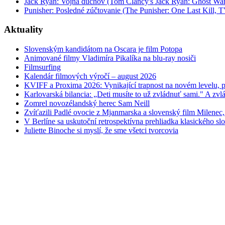
Jack Ryan: Vojna duchov (Tom Clancy's Jack Ryan: Ghost War
Punisher: Posledné zúčtovanie (The Punisher: One Last Kill, T
Aktuality
Slovenským kandidátom na Oscara je film Potopa
Animované filmy Vladimíra Pikalíka na blu-ray nosiči
Filmsurfing
Kalendár filmových výročí – august 2026
KVIFF a Proxima 2026: Vynikající trapnost na novém levelu, po
Karlovarská bilancia: „Deti musíte to už zvládnuť sami." A zvlá
Zomrel novozélandský herec Sam Neill
Zvíťazili Padlé ovocie z Mjanmarska a slovenský film Milenec,
V Berlíne sa uskutoční retrospektívna prehliadka klasického s
Juliette Binoche si myslí, že sme všetci tvorcovia