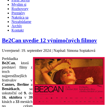
Press Servis
Myslim si
Rozhovory
Premiéry
Nakrúca sa
Nezabúdame
Archív
Kontakt
Be2Can uvedie 12 výnimočných filmov
Uverejnené: 19. september 2024
|
Napísal: Simona Sopiaková
Prehliadka
Be2Can
, ktorá
predstaví filmy z
troch
najprestížnejších
festivalov v
Cannes, Berlíne
a
Benátkach
, sa
uskutoční od
9.
do
16. októbra
v
39
kinách a
33
mestách
po celom