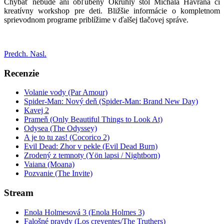
Chýbať nebude ani obľúbený Okrúhly stôl Michala Havrana či
kreatívny workshop pre deti. Bližšie informácie o kompletnom
sprievodnom programe priblížime v ďalšej tlačovej správe.
Predch.
Nasl.
Recenzie
Volanie vody (Par Amour)
Spider-Man: Nový deň (Spider-Man: Brand New Day)
Kavej 2
Prameň (Only Beautiful Things to Look At)
Odysea (The Odyssey)
A je to tu zas! (Cocorico 2)
Evil Dead: Zhor v pekle (Evil Dead Burn)
Zrodený z temnoty (Yön lapsi / Nightborn)
Vaiana (Moana)
Pozvanie (The Invite)
Stream
Enola Holmesová 3 (Enola Holmes 3)
Falošné pravdy (Los creyentes/The Truthers)