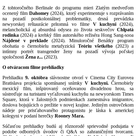
Z tohtoročného Berlinale do programu mieri Zlatým medveďom
ocenený film
Dahomey
(2024), ktorý experimentuje s rozprávaním
na pozadí postkoloniálnej problematiky, drsná prevádzka
newyorskej reštaurácie prítomná vo filme
V kuchyni
(2024),
melancholická aj absurdná odysea zo života seskvečov
Chlpatá
rodinka
(2024) a krehký film autorského režiséra Hong Sang-sooa
Nájdené v preklade
(2024). Minuloročné Benátky program
obohatia o čiernobielu metafyzickú
Teóriu všetkého
(2023) a
intímny portrét transgender ženy na pozadí vývoja poľskej
spoločnosti
Žena z...
(2023).
O otváracom filme prehliadky
Prehliadku
9. októbra
slávnostne otvorí v Cinema City Eurovea
Bratislava projekcia spomínanej snímky
V kuchyni.
Čiernobiely
mexický film, inšpirovaný oceňovanou divadelnou hrou, sa
sústreďuje na turistami vyťažovanú kuchyňu na newyorskom Times
Square, ktorá v žalostných podmienkach zamestnáva imigrantov,
doslova bojujúcich o prežitie v novej krajine. Jediným ostrovčekom
nádeje pre prisťahovaného protagonistu je láska k americkej
kolegyni v podaní herečky
Rooney Mara.
Súčasťou prehliadky budú aj rôznorodé sprievodné podujatia v
podobe odborných úvodov či Q&A so zahraničnými tvorcami.