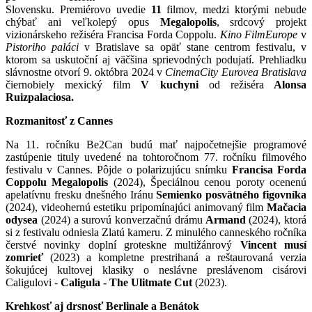
Slovensku. Premiérovo uvedie
11
filmov, medzi ktorými nebude
chýbať ani veľkolepý opus
Megalopolis
, srdcový projekt
vizionárskeho režiséra Francisa Forda Coppolu.
Kino Film
Europe
v
Pistoriho paláci
v Bratislave sa opäť stane centrom festivalu, v
ktorom sa uskutoční aj väčšina sprievodných podujatí. Prehliadku
slávnostne otvorí 9. októbra 2024 v
Cinema
City Eurovea Bratislava
čiernobiely mexický film
V kuchyni
od režiséra
Alonsa
Ruizpalaciosa.
Rozmanitosť z Cannes
Na 11. ročníku Be2Can budú mať najpočetnejšie programové
zastúpenie tituly uvedené na tohtoročnom 77. ročníku filmového
festivalu v Cannes. Pôjde o polarizujúcu snímku
Francisa
Forda
Coppolu Megalopolis
(2024), Špeciálnou cenou poroty ocenenú
apelatívnu fresku dnešného Iránu
Semienko posvätného figovníka
(2024), videohernú estetiku pripomínajúci animovaný film
Mačacia
odysea
(2024) a surovú konverzačnú drámu
Armand
(2024), ktorá
si z festivalu odniesla Zlatú kameru. Z minulého canneského ročníka
čerstvé novinky doplní groteskne multižánrový
Vincent musí
zomrieť
(2023) a kompletne prestrihaná a reštaurovaná verzia
šokujúcej kultovej klasiky o neslávne preslávenom cisárovi
Caligulovi -
Caligula -
The Ulitmate Cut
(2023).
Krehkosť aj drsnosť Berlinale a Benátok