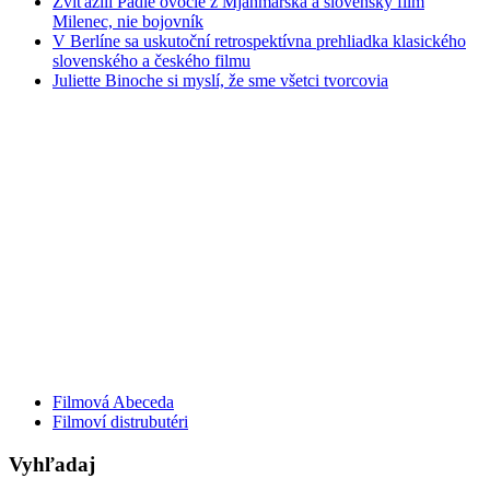
Zvíťazili Padlé ovocie z Mjanmarska a slovenský film
Milenec, nie bojovník
V Berlíne sa uskutoční retrospektívna prehliadka klasického
slovenského a českého filmu
Juliette Binoche si myslí, že sme všetci tvorcovia
Filmová Abeceda
Filmoví distrubutéri
Vyhľadaj