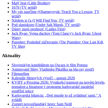
Malý brat (Little Brother)
1670 (TV seriál)
My vás naučíme (Ohamgyoyuk /Teach You a Lesson, TV
seriál)
Nájdem si ťa (I Will Find You, TV seriál)
Pod slaniskom (Under Salt Marsh, TV seriál)
Dámy majú prednosť (Ladies First)
Jack Ryan: Vojna duchov (Tom Clancy's Jack Ryan: Ghost
Wars)
Punisher: Posledné zúčtovanie (The Punisher: One Last Kill,
TV film)
Aktuality
Slovenským kandidátom na Oscara je film Potopa
Animované filmy Vladimíra Pikalíka na blu-ray nosiči
Filmsurfing
Kalendár filmových výročí – august 2026
KVIFF a Proxima 2026: Vynikající trapnost na novém levelu,
pomalost a bizarnost v programu karlovarské paralelní
soutěžní sekce
Karlovarská bilancia: „Deti musíte to už zvládnuť sami." A
zvládli
Zomrel novozélandský herec Sam Neill