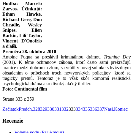
Hudba: Marcelo
Zarvos. Účinkujú:
Ethan Hawke,
Richard Gere, Don
Cheadle, Wesley
Snipes, Ellen
Barkin, Lili Taylor,
Vincent D'Onofrio
a ďalší.
Premiéra 28. októbra 2010
Antoine Fuqua sa preslávil kriminálnou drámou
Training Day
(2001). K téme ochrancov zákona, ktorí často sami prekračujú
hranice medzi dobrom a zlom, sa vrátil v novej snímke s hviezdnym
obsadením o príbehoch troch newyorských policajtov, ktoré sa
tragicky pretnú. Tentoraz je to však skôr komorná realistická
psychologická dráma ako divoký akčný thriller.
Foto: Continental film
Strana 333 z 359
Začiatok
Predch.
328
329
330
331
332
333
334
335
336
337
Nasl.
Koniec
Recenzie
Volanie vody (Par Amour)