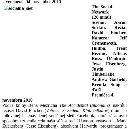
Uverejnené: 04. november 2010
The Social
Network
120 minút
Scenár: Aaron
Sorkin. Réžia:
David Fincher.
Kamera: Jeff
Cronenweth.
Hudba: Trent
Reznor, Atticus
Ross. Účinkujú:
Jesse Eisenberg,
Justin
Timberlake,
Andrew Garfield,
Brenda Song a
ďalší.
Premiéra 4.
novembra 2010
Podľa knihy Bena Mezricha
The Accidental Billionaires
nakrútil
režisér David Fincher (
Votrelec 3
,
Sedem
,
Klub bitkárov
) drámu o
milovanej i nenávidenej sociálnej sieti Facebook, ktorá zásadným
spôsobom zmenila celú našu súčasnosť. Hlavnou postavou je Mark
Zuckerberg (Jesse Eisenberg), absolvent Harvardu, programátor a