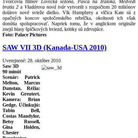
Tvorcovia filmov
Lovecká sezóna
,
Pasca na žraloka
,
Medvedí
bratia 2
a
Vladárova nová tvár
vytvorili s rozpočtom 20 miliónov
dolárov nové svieže dielko. Vlk Humphrey a vlčica Kate sú z
opačných koncov spoločenského rebríčka, okolnosti ich však
donútia spolupracovať. Napriek tomu, že v anglickom originále
znejú hlasy špičkových hviezd, kritiky sú zdrvujúce.
Foto: Palace Pictures
SAW VII 3D (Kanada-USA 2010)
Uverejnené: 28. október 2010
Saw 3D
90 minút
Scenár: Patrick
Melton, Marcus
Dunstan. Réžia:
Kevin Greutert.
Kamera: Brian
Gedge. Účinkujú:
Tobin Bell,
Costas Mandylor,
Betsy Russell,
Gina Holden,
Chester