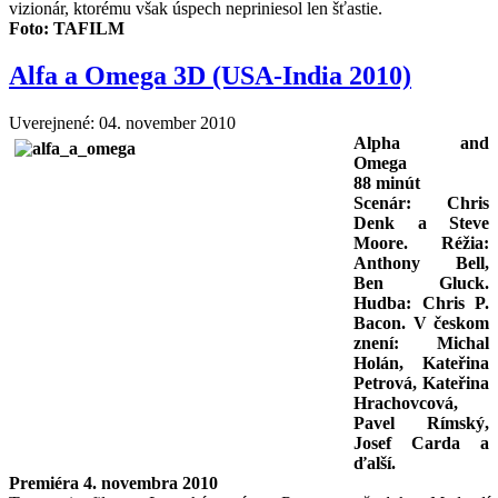
vizionár, ktorému však úspech nepriniesol len šťastie.
Foto: TAFILM
Alfa a Omega 3D (USA-India 2010)
Uverejnené: 04. november 2010
Alpha and
Omega
88 minút
Scenár: Chris
Denk a Steve
Moore. Réžia:
Anthony Bell,
Ben Gluck.
Hudba: Chris P.
Bacon. V českom
znení: Michal
Holán, Kateřina
Petrová, Kateřina
Hrachovcová,
Pavel Rímský,
Josef Carda a
ďalší.
Premiéra 4. novembra 2010