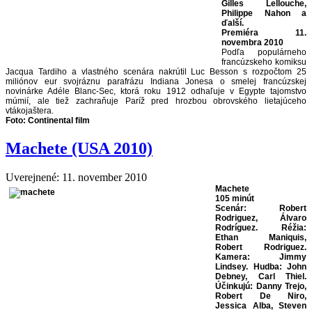
Gilles Lellouche,
Philippe Nahon a
ďalší.
Premiéra 11.
novembra 2010
Podľa populárneho
francúzskeho komiksu
Jacqua Tardiho a vlastného scenára nakrútil Luc Besson s rozpočtom 25
miliónov eur svojráznu parafrázu Indiana Jonesa o smelej francúzskej
novinárke Adéle Blanc-Sec, ktorá roku 1912 odhaľuje v Egypte tajomstvo
múmií, ale tiež zachraňuje Paríž pred hrozbou obrovského lietajúceho
vtákojaštera.
Foto: Continental film
Machete (USA 2010)
Uverejnené: 11. november 2010
Machete
105 minút
Scenár: Robert
Rodriguez, Álvaro
Rodríguez. Réžia:
Ethan Maniquis,
Robert Rodriguez.
Kamera: Jimmy
Lindsey. Hudba: John
Debney, Carl Thiel.
Účinkujú: Danny Trejo,
Robert De Niro,
Jessica Alba, Steven