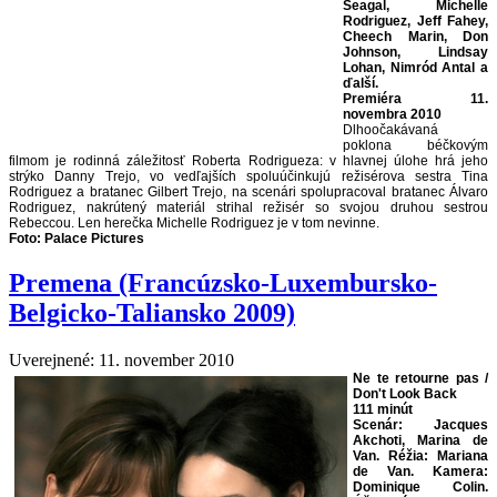
Seagal, Michelle
Rodriguez, Jeff Fahey,
Cheech Marin, Don
Johnson, Lindsay
Lohan, Nimród Antal a
ďalší.
Premiéra 11.
novembra 2010
Dlhoočakávaná
poklona béčkovým
filmom je rodinná záležitosť Roberta Rodrigueza: v hlavnej úlohe hrá jeho
strýko Danny Trejo, vo vedľajších spoluúčinkujú režisérova sestra Tina
Rodriguez a bratanec Gilbert Trejo, na scenári spolupracoval bratanec Álvaro
Rodriguez, nakrútený materiál strihal režisér so svojou druhou sestrou
Rebeccou. Len herečka Michelle Rodriguez je v tom nevinne.
Foto: Palace Pictures
Premena (Francúzsko-Luxembursko-
Belgicko-Taliansko 2009)
Uverejnené: 11. november 2010
Ne te retourne pas /
Don't Look Back
111 minút
Scenár: Jacques
Akchoti, Marina de
Van. Réžia: Mariana
de Van. Kamera:
Dominique Colin.