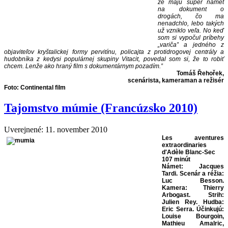
že majú super námet
na dokument o
drogách, čo ma
nenadchlo, lebo takých
už vzniklo veľa. No keď
som si vypočul príbehy
„variča‟ a jedného z
objaviteľov kryštalickej formy pervitínu, policajta z protidrogovej centrály a
hudobníka z kedysi populárnej skupiny Vitacit, povedal som si, že to robiť
chcem. Lenže ako hraný film s dokumentárnym pozadím.‟
Tomáš Řehořek,
scenárista, kameraman a režisér
Foto: Continental film
Tajomstvo múmie (Francúzsko 2010)
Uverejnené: 11. november 2010
Les aventures
extraordinaries
d'Adèle Blanc-Sec
107 minút
Námet: Jacques
Tardi. Scenár a réžia:
Luc Besson.
Kamera: Thierry
Arbogast. Strih:
Julien Rey. Hudba:
Eric Serra. Účinkujú:
Louise Bourgoin,
Mathieu Amalric,