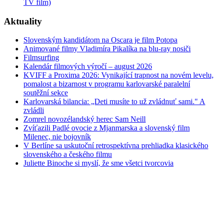
TV film)
Aktuality
Slovenským kandidátom na Oscara je film Potopa
Animované filmy Vladimíra Pikalíka na blu-ray nosiči
Filmsurfing
Kalendár filmových výročí – august 2026
KVIFF a Proxima 2026: Vynikající trapnost na novém levelu,
pomalost a bizarnost v programu karlovarské paralelní
soutěžní sekce
Karlovarská bilancia: „Deti musíte to už zvládnuť sami." A
zvládli
Zomrel novozélandský herec Sam Neill
Zvíťazili Padlé ovocie z Mjanmarska a slovenský film
Milenec, nie bojovník
V Berlíne sa uskutoční retrospektívna prehliadka klasického
slovenského a českého filmu
Juliette Binoche si myslí, že sme všetci tvorcovia