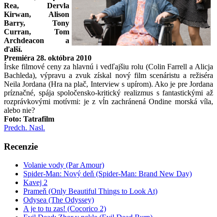
Rea, Dervla
Kirwan, Alison
Barry, Tony
Curran, Tom
Archdeacon a
ďalší.
Premiéra 28. októbra 2010
Írske filmové ceny za hlavnú i vedľajšiu rolu (Colin Farrell a Alicja
Bachleda), výpravu a zvuk získal nový film scenáristu a režiséra
Neila Jordana (Hra na plač, Interview s upírom). Ako je pre Jordana
príznačné, spája spoločensko-kritický realizmus s fantastickými až
rozprávkovými motívmi: je z vĺn zachránená Ondine morská víla,
alebo nie?
Foto: Tatrafilm
Predch.
Nasl.
Recenzie
Volanie vody (Par Amour)
Spider-Man: Nový deň (Spider-Man: Brand New Day)
Kavej 2
Prameň (Only Beautiful Things to Look At)
Odysea (The Odyssey)
A je to tu zas! (Cocorico 2)