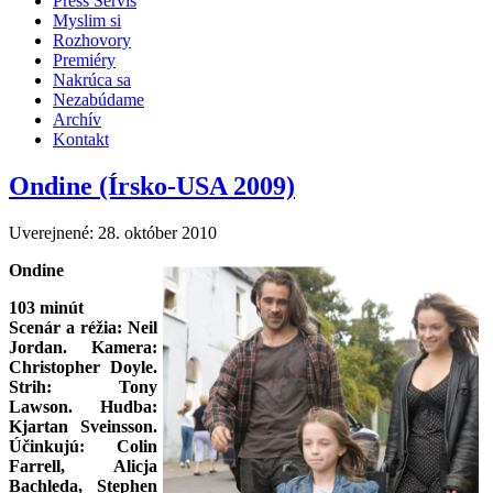
Press Servis
Myslim si
Rozhovory
Premiéry
Nakrúca sa
Nezabúdame
Archív
Kontakt
Ondine (Írsko-USA 2009)
Uverejnené: 28. október 2010
Ondine
103 minút
Scenár a réžia: Neil
Jordan. Kamera:
Christopher Doyle.
Strih: Tony
Lawson. Hudba:
Kjartan Sveinsson.
Účinkujú: Colin
Farrell, Alicja
Bachleda, Stephen