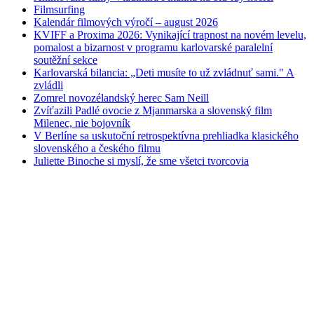
Filmsurfing
Kalendár filmových výročí – august 2026
KVIFF a Proxima 2026: Vynikající trapnost na novém levelu,
pomalost a bizarnost v programu karlovarské paralelní
soutěžní sekce
Karlovarská bilancia: „Deti musíte to už zvládnuť sami." A
zvládli
Zomrel novozélandský herec Sam Neill
Zvíťazili Padlé ovocie z Mjanmarska a slovenský film
Milenec, nie bojovník
V Berlíne sa uskutoční retrospektívna prehliadka klasického
slovenského a českého filmu
Juliette Binoche si myslí, že sme všetci tvorcovia