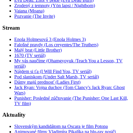
Evil Dead: Zhor v pekle (Evil Dead Burn)
Zrodený z temnoty (Yön lapsi / Nightborn)
Vaiana (Moana)
Pozvanie (The Invite)
Stream
Enola Holmesová 3 (Enola Holmes 3)
Falošné pravdy (Los creyentes/The Truthers)
Malý brat (Little Brother)
1670 (TV seriál)
My vás naučíme (Ohamgyoyuk /Teach You a Lesson, TV
seriál)
Nájdem si ťa (I Will Find You, TV seriál)
Pod slaniskom (Under Salt Marsh, TV seriál)
Dámy majú prednosť (Ladies First)
Jack Ryan: Vojna duchov (Tom Clancy's Jack Ryan: Ghost
Wars)
Punisher: Posledné zúčtovanie (The Punisher: One Last Kill,
TV film)
Aktuality
Slovenským kandidátom na Oscara je film Potopa
Animované filmy Vladimíra Pikalíka na blu-ray nosiči