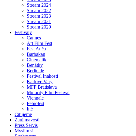
Stream 2024
Stream 2022
Stream 2023
Stream 2021
Stream 2020
Festivaly
Cannes
Art Film Fest
Fest Anča
Barbakan
Cinematik
Benátky
Berlinale
Festival Inakosti
Karlove Vary
MFF Bratislava
Minority Film Festival
Viennale
Febiofest
Iné
Citujeme
Zaujímavosti
Press Servis
Myslim si