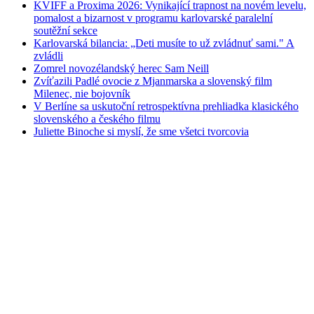
KVIFF a Proxima 2026: Vynikající trapnost na novém levelu,
pomalost a bizarnost v programu karlovarské paralelní
soutěžní sekce
Karlovarská bilancia: „Deti musíte to už zvládnuť sami." A
zvládli
Zomrel novozélandský herec Sam Neill
Zvíťazili Padlé ovocie z Mjanmarska a slovenský film
Milenec, nie bojovník
V Berlíne sa uskutoční retrospektívna prehliadka klasického
slovenského a českého filmu
Juliette Binoche si myslí, že sme všetci tvorcovia