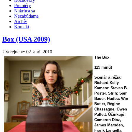
Rozhovory
Premiéry
Nakrúca sa
Nezabúdame
Archív
Kontakt
Box (USA 2009)
Uverejnené: 02. apríl 2010
The Box
115 minút
Scenár a réžia:
Richard Kelly.
Kamera: Steven B.
Poster. Strih: Sam
Bauer. Hudba: Win
Butler, Régine
Chassagne, Owen
Pallett. Účinkujú:
Cameron Diaz,
James Marsden,
Frank Langella,