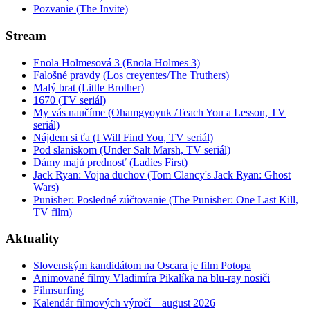
Pozvanie (The Invite)
Stream
Enola Holmesová 3 (Enola Holmes 3)
Falošné pravdy (Los creyentes/The Truthers)
Malý brat (Little Brother)
1670 (TV seriál)
My vás naučíme (Ohamgyoyuk /Teach You a Lesson, TV
seriál)
Nájdem si ťa (I Will Find You, TV seriál)
Pod slaniskom (Under Salt Marsh, TV seriál)
Dámy majú prednosť (Ladies First)
Jack Ryan: Vojna duchov (Tom Clancy's Jack Ryan: Ghost
Wars)
Punisher: Posledné zúčtovanie (The Punisher: One Last Kill,
TV film)
Aktuality
Slovenským kandidátom na Oscara je film Potopa
Animované filmy Vladimíra Pikalíka na blu-ray nosiči
Filmsurfing
Kalendár filmových výročí – august 2026