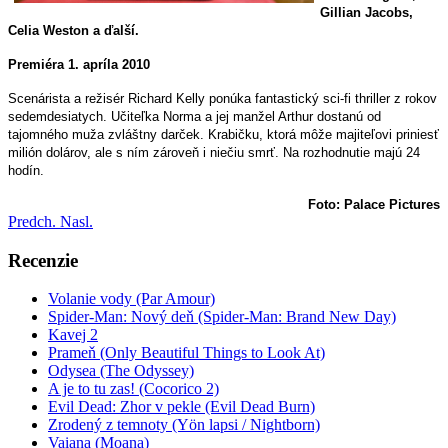
Gillian Jacobs,
Celia Weston a ďalší.
Premiéra 1. apríla 2010
S
cenárista a režisér Richard Kelly ponúka fantastický sci-fi thriller z rokov
sedemdesiatych. Učiteľka Norma a jej manžel Arthur dostanú od
tajomného muža zvláštny darček. Krabičku, ktorá môže majiteľovi priniesť
milión dolárov, ale s ním zároveň i niečiu smrť. Na rozhodnutie majú 24
hodín.
Foto: Palace Pictures
Predch.
Nasl.
Recenzie
Volanie vody (Par Amour)
Spider-Man: Nový deň (Spider-Man: Brand New Day)
Kavej 2
Prameň (Only Beautiful Things to Look At)
Odysea (The Odyssey)
A je to tu zas! (Cocorico 2)
Evil Dead: Zhor v pekle (Evil Dead Burn)
Zrodený z temnoty (Yön lapsi / Nightborn)
Vaiana (Moana)