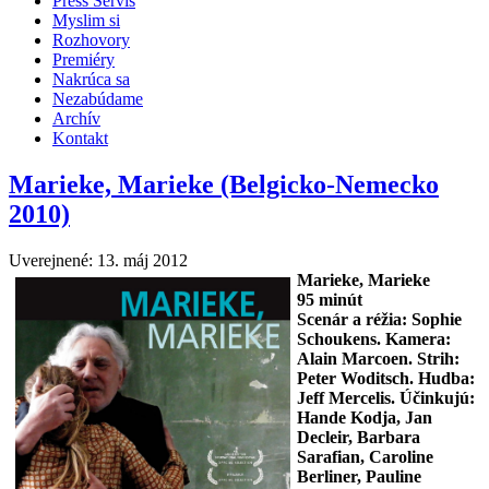
Press Servis
Myslim si
Rozhovory
Premiéry
Nakrúca sa
Nezabúdame
Archív
Kontakt
Marieke, Marieke (Belgicko-Nemecko
2010)
Uverejnené: 13. máj 2012
Marieke, Marieke
95 minút
Scenár a réžia: Sophie
Schoukens. Kamera:
Alain Marcoen. Strih:
Peter Woditsch. Hudba:
Jeff Mercelis. Účinkujú:
Hande Kodja, Jan
Decleir, Barbara
Sarafian, Caroline
Berliner, Pauline