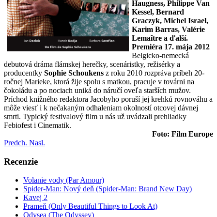
Haugness, Philippe Van
Kessel, Bernard
Graczyk, Michel Israel,
Karim Barras, Valérie
Lemaître a ďalší.
Premiéra 17. mája 2012
Belgicko-nemecká
debutová dráma flámskej herečky, scenáristky, režisérky a
producentky
Sophie Schoukens
z roku 2010 rozpráva príbeh 20-
ročnej Marieke, ktorá žije spolu s matkou, pracuje v továrni na
čokoládu a po nociach uniká do náručí oveľa starších mužov.
Príchod knižného redaktora Jacobyho poruší jej krehkú rovnováhu a
môže viesť i k nečakaným odhaleniam okolností otcovej dávnej
smrti. Typický festivalový film u nás už uvádzali prehliadky
Febiofest i Cinematik.
Foto: Film Europe
Predch.
Nasl.
Recenzie
Volanie vody (Par Amour)
Spider-Man: Nový deň (Spider-Man: Brand New Day)
Kavej 2
Prameň (Only Beautiful Things to Look At)
Odysea (The Odyssey)