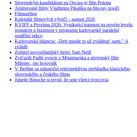
Slovenským kandidátom na Oscara je film Potopa
Animované filmy Vladimíra Pikalíka na blu-ray nosiči
Filmsurfing
Kalendár filmových výročí – august 2026
KVIFF a Proxima 2026: Vynikající trapnost na novém levelu,
pomalost a bizarnost v programu karlovarské paralelní
soutěžní sekce
Karlovarská bilancia: „Deti musíte to už zvládnuť sami." A
zvládli
Zomrel novozélandský herec Sam Neill
Zvíťazili Padlé ovocie z Mjanmarska a slovenský film
Milenec, nie bojovník
V Berlíne sa uskutoční retrospektívna prehliadka klasického
slovenského a českého filmu
Juliette Binoche si myslí, že sme všetci tvorcovia