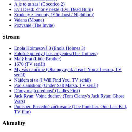
A je to tu zas! (Cocorico 2)
Evil Dead: Zhor v pekle (Evil Dead Burn)
Zrodený z temnoty (Yön lapsi / Nightborn)
Vaiana (Moana)
Pozvanie (The Invite)
Stream
Enola Holmesová 3 (Enola Holmes 3)
Falošné pravdy (Los creyentes/The Truthers)
Malý brat (Little Brother)
1670 (TV seriál)
My vás naučíme (Ohamgyoyuk /Teach You a Lesson, TV
seriál)
Nájdem si ťa (I Will Find You, TV seriál)
Pod slaniskom (Under Salt Marsh, TV seriál)
Dámy majú prednosť (Ladies First)
Jack Ryan: Vojna duchov (Tom Clancy's Jack Ryan: Ghost
Wars)
Punisher: Posledné zúčtovanie (The Punisher: One Last Kill,
TV film)
Aktuality