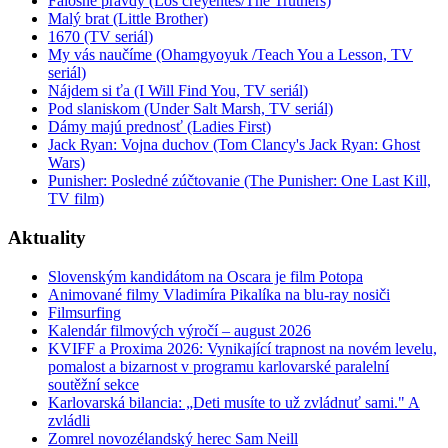
Falošné pravdy (Los creyentes/The Truthers)
Malý brat (Little Brother)
1670 (TV seriál)
My vás naučíme (Ohamgyoyuk /Teach You a Lesson, TV
seriál)
Nájdem si ťa (I Will Find You, TV seriál)
Pod slaniskom (Under Salt Marsh, TV seriál)
Dámy majú prednosť (Ladies First)
Jack Ryan: Vojna duchov (Tom Clancy's Jack Ryan: Ghost
Wars)
Punisher: Posledné zúčtovanie (The Punisher: One Last Kill,
TV film)
Aktuality
Slovenským kandidátom na Oscara je film Potopa
Animované filmy Vladimíra Pikalíka na blu-ray nosiči
Filmsurfing
Kalendár filmových výročí – august 2026
KVIFF a Proxima 2026: Vynikající trapnost na novém levelu,
pomalost a bizarnost v programu karlovarské paralelní
soutěžní sekce
Karlovarská bilancia: „Deti musíte to už zvládnuť sami." A
zvládli
Zomrel novozélandský herec Sam Neill