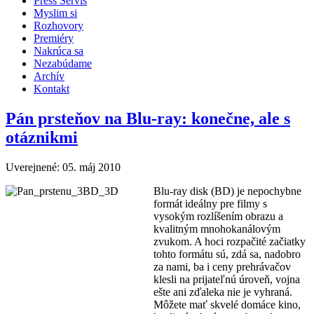
Press Servis
Myslim si
Rozhovory
Premiéry
Nakrúca sa
Nezabúdame
Archív
Kontakt
Pán prsteňov na Blu-ray: konečne, ale s
otáznikmi
Uverejnené: 05. máj 2010
Blu-ray disk (BD) je nepochybne
formát ideálny pre filmy s
vysokým rozlíšením obrazu a
kvalitným mnohokanálovým
zvukom. A hoci rozpačité začiatky
tohto formátu sú, zdá sa, nadobro
za nami, ba i ceny prehrávačov
klesli na prijateľnú úroveň, vojna
ešte ani zďaleka nie je vyhraná.
Môžete mať skvelé domáce kino,