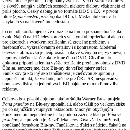
verzie určené pre kiná. Originálny zvuk DTS HD Master Audio 6.1
je skvelý, najmä v akčných scénach, niektoré dialógy však znejú až
príliš plocho. Český dabing je vo formáte DD 5.1 EX, v prvom
filme (
Spoločenstvo prsteňa
) iba DD 5.1. Medzi titulkami v 17
jazykoch sa na slovenčinu nedostalo.
Iba neradi konštatujeme, že obraz je na tom o poznanie horšie ako
zvuk. Najmä na HD televízoroch s veľkými uhlopriečkami alebo na
projektoroch s vysokým rozlíšením sú zreteľné problémy s
farebnosťou, vykresľovaním detailov i s kontrastom. Moderná
televízna obrazovka je neúprosná. Trikové scény na nej vyznievajú
neporovnateľne slabšie ako v kine či na DVD. Chvíľami to
dokonca pripomína len na vyššie rozlíšenie prerátaný obraz z DVD.
Čím sa, samozrejme, čaro Blu-ray do veľkej miery stráca.
Fanúšikov (a kto iný ako fanúšikovia je cieľovou skupinou?)
nepoteší ani fakt, že vydanie, určené pre ČR a SR, nesprevádza
bonusový disk a na jednotlivých BD nájdeme okrem filmov iba
reklamy.
Celkovo box pôsobí dojmom, akoby štúdiá Warner Bros. projekt
Pána prsteňov
na Blu-ray uponáhľali, alebo túžili po veľkom zisku
pri čo najnižších vstupných nákladoch. Mnohým obyčajným
konzumentom nepochybne i táto podoba zaženie hlad po
Pánovi
prsteňov
, ale pravdou je, že zďaleka nevyužíva všetky možnosti,
ponúkané formátom Blu-ray. Fanúšikovia ďalej s nádejou čakajú na