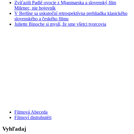
Zvíťazili Padlé ovocie z Mjanmarska a slovenský film
Milenec, nie bojovník
V Berlíne sa uskutoční retrospektívna prehliadka klasického
slovenského a českého filmu
Juliette Binoche si myslí, že sme všetci tvorcovia
Filmová Abeceda
Filmoví distrubutéri
Vyhľadaj