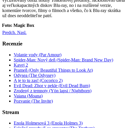
vycizelovaný obraz hodný Tolkienovej predlohy, Jacksonovho diela
aj veľkokapacitných diskov Blu-ray, no i na rozšírené verzie,
komentáre tvorcov, filmy o filmoch a všetko, čo k Blu-ray skrátka
už dnes neoddeliteľne patrí.
Foto: Magic Box
Predch.
Nasl.
Recenzie
Volanie vody (Par Amour)
Spider-Man: Nový deň (Spider-Man: Brand New Day)
Kavej 2
Prameň (Only Beautiful Things to Look At)
Odysea (The Odyssey)
A je to tu zas! (Cocorico 2)
Evil Dead: Zhor v pekle (Evil Dead Burn)
Zrodený z temnoty (Yön lapsi / Nightborn)
Vaiana (Moana)
Pozvanie (The Invite)
Stream
Enola Holmesová 3 (Enola Holmes 3)