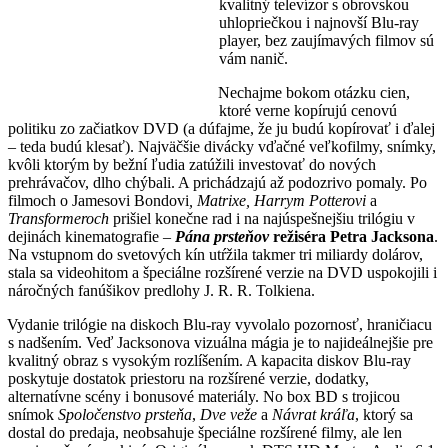
kvalitný televízor s obrovskou
uhlopriečkou i najnovší Blu-ray
player, bez zaujímavých filmov sú
vám nanič.
Nechajme bokom otázku cien,
ktoré verne kopírujú cenovú
politiku zo začiatkov DVD (a dúfajme, že ju budú kopírovať i ďalej
– teda budú klesať). Najväčšie divácky vďačné veľkofilmy, snímky,
kvôli ktorým by bežní ľudia zatúžili investovať do nových
prehrávačov, dlho chýbali. A prichádzajú až podozrivo pomaly. Po
filmoch o Jamesovi Bondovi
, Matrixe, Harrym Potterovi
a
Transformeroch
prišiel konečne rad i na najúspešnejšiu trilógiu v
dejinách kinematografie –
Pána prsteňov
režiséra Petra Jacksona
.
Na vstupnom do svetových kín utŕžila takmer tri miliardy dolárov,
stala sa videohitom a špeciálne rozšírené verzie na DVD uspokojili i
náročných fanúšikov predlohy J. R. R. Tolkiena.
Vydanie trilógie na diskoch Blu-ray vyvolalo pozornosť, hraničiacu
s nadšením. Veď Jacksonova vizuálna mágia je to najideálnejšie pre
kvalitný obraz s vysokým rozlíšením. A kapacita diskov Blu-ray
poskytuje dostatok priestoru na rozšírené verzie, dodatky,
alternatívne scény i bonusové materiály. No box BD s trojicou
snímok
Spoločenstvo prsteňa
,
Dve veže
a
Návrat kráľa
, ktorý sa
dostal do predaja, neobsahuje špeciálne rozšírené filmy, ale len