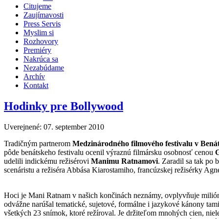
Citujeme
Zaujímavosti
Press Servis
Myslim si
Rozhovory
Premiéry
Nakrúca sa
Nezabúdame
Archív
Kontakt
Hodinky pre Bollywood
Uverejnené: 07. september 2010
Tradičným partnerom
Medzinárodného filmového festivalu v Bená
pôde benátskeho festivalu ocenil výraznú filmársku osobnosť cenou
G
udelili indickému režisérovi
Manimu Ratnamovi
. Zaradil sa tak po
scenáristu a režiséra Abbása Kiarostamiho, francúzskej režisérky Agne
Hoci je Mani Ratnam v našich končinách neznámy, ovplyvňuje milión
odvážne narúšal tematické, sujetové, formálne i jazykové kánony tamil
všetkých 23 snímok, ktoré režíroval. Je držiteľom mnohých cien, niel