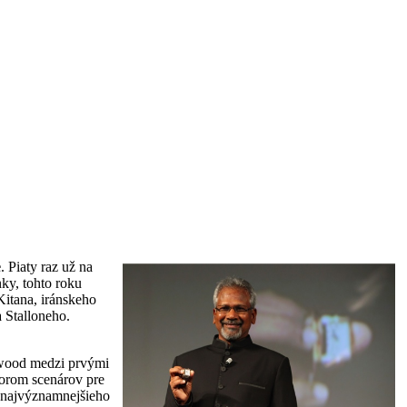
e
. Piaty raz už na
nky, tohto roku
Kitana, iránskeho
a Stalloneho.
ywood medzi prvými
utorom scenárov pre
 najvýznamnejšieho