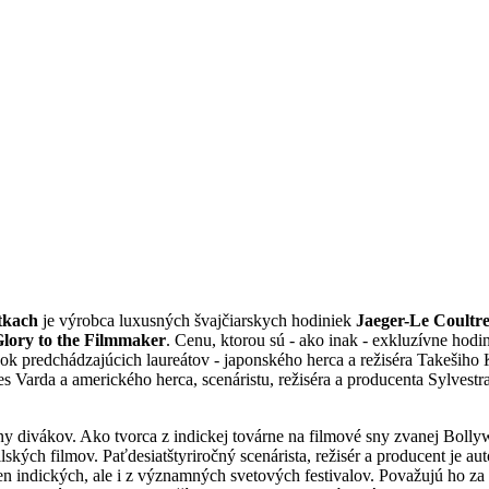
tkach
je výrobca luxusných švajčiarskych hodiniek
Jaeger-Le Coultr
lory to the Filmmaker
. Cenu, ktorou sú - ako inak - exkluzívne hodi
 bok predchádzajúcich laureátov - japonského herca a režiséra Takešiho 
s Varda a amerického herca, scenáristu, režiséra a producenta Sylvestr
y divákov. Ako tvorca z indickej továrne na filmové sny zvanej Boll
ských filmov. Paťdesiatštyriročný scenárista, režisér a producent je a
en indických, ale i z významných svetových festivalov.
Považujú ho za