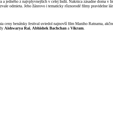
a a jedného z najvplyvnejších v celej Indii. Nakrúca zásadne doma v I
trvale odmieta. Jeho žánrovo i tematicky rôznorodé filmy pravidelne lá
lenia ceny benátsky festival uviedol najnovší film Maniho Ratnama, a
zdy
Aishwarya Rai
,
Abhishek Bachchan
a
Vikram
.