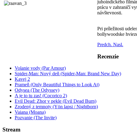
juhoindického filmár
prácu v zahraničí vy
návštevnosti.
Pri príležitosti ude
bollywoodske hvie
Predch.
Nasl.
Recenzie
Volanie vody (Par Amour)
Spider-Man: Nový deň (Spider-Man: Brand New Day)
Kavej 2
Prameň (Only Beautiful Things to Look At)
Odysea (The Odyssey)
A je to tu zas! (Cocorico 2)
Evil Dead: Zhor v pekle (Evil Dead Burn)
Zrodený z temnoty (Yön lapsi / Nightborn)
Vaiana (Moana)
Pozvanie (The Invite)
Stream