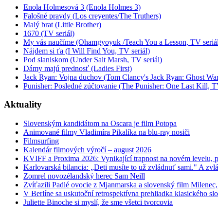
Enola Holmesová 3 (Enola Holmes 3)
Falošné pravdy (Los creyentes/The Truthers)
Malý brat (Little Brother)
1670 (TV seriál)
My vás naučíme (Ohamgyoyuk /Teach You a Lesson, TV seriál
Nájdem si ťa (I Will Find You, TV seriál)
Pod slaniskom (Under Salt Marsh, TV seriál)
Dámy majú prednosť (Ladies First)
Jack Ryan: Vojna duchov (Tom Clancy's Jack Ryan: Ghost War
Punisher: Posledné zúčtovanie (The Punisher: One Last Kill, T
Aktuality
Slovenským kandidátom na Oscara je film Potopa
Animované filmy Vladimíra Pikalíka na blu-ray nosiči
Filmsurfing
Kalendár filmových výročí – august 2026
KVIFF a Proxima 2026: Vynikající trapnost na novém levelu, po
Karlovarská bilancia: „Deti musíte to už zvládnuť sami." A zvlá
Zomrel novozélandský herec Sam Neill
Zvíťazili Padlé ovocie z Mjanmarska a slovenský film Milenec,
V Berlíne sa uskutoční retrospektívna prehliadka klasického s
Juliette Binoche si myslí, že sme všetci tvorcovia