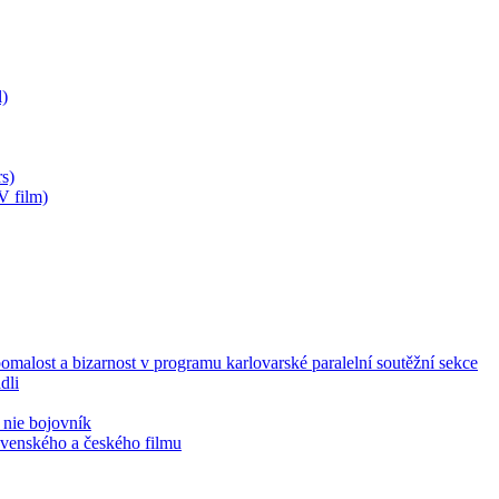
)
s)
V film)
malost a bizarnost v programu karlovarské paralelní soutěžní sekce
dli
 nie bojovník
lovenského a českého filmu