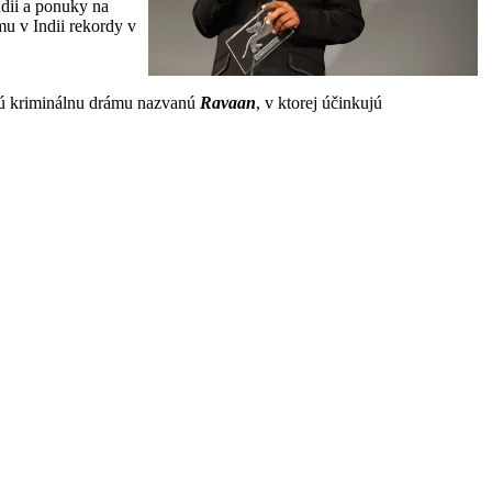
ndii a ponuky na
mu v Indii rekordy v
kčnú kriminálnu drámu nazvanú
Ravaan
, v ktorej účinkujú