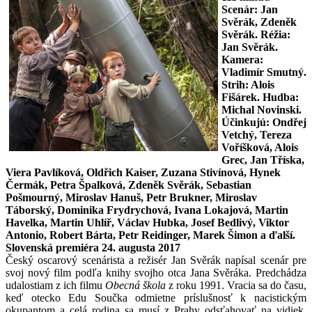
Scenár: Jan
Svěrák, Zdeněk
Svěrák. Réžia:
Jan Svěrák
.
Kamera:
Vladimír Smutný.
Strih: Alois
Fišárek. Hudba:
Michal Novinski.
Účinkujú: Ondřej
Vetchý, Tereza
Voříšková, Alois
Grec, Jan Tříska,
Viera Pavlíková, Oldřich Kaiser, Zuzana Stivínová, Hynek
Čermák, Petra Špalková, Zdeněk Svěrák, Sebastian
Pošmourný, Miroslav Hanuš, Petr Brukner, Miroslav
Táborský, Dominika Frydrychová, Ivana Lokajová, Martin
Havelka, Martin Uhlíř, Václav Hubka, Josef Bedlivý, Viktor
Antonio, Robert Bárta, Petr Reidinger, Marek Šimon a ďalší.
Slovenská premiéra 24. augusta 2017
Český oscarový scenárista a režisér Jan Svěrák napísal scenár pre
svoj nový film podľa knihy svojho otca Jana Svěráka. Predchádza
udalostiam z ich filmu
Obecná škola
z roku 1991. Vracia sa do času,
keď otecko Edu Součka odmietne príslušnosť k nacistickým
okupantom a celá rodina sa musí z Prahy odsťahovať na vidiek.