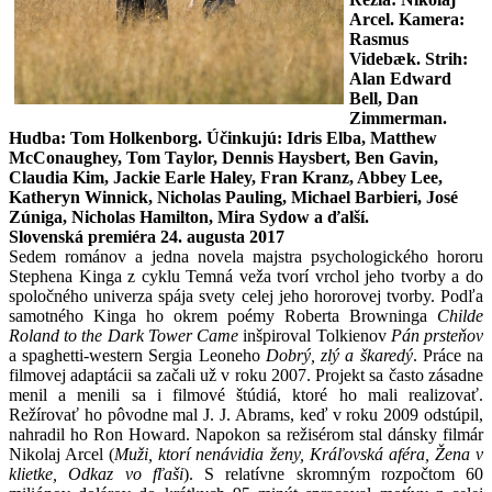
Arcel
. Kamera:
Rasmus
Videbæk. Strih:
Alan Edward
Bell, Dan
Zimmerman.
Hudba: Tom Holkenborg. Účinkujú: Idris Elba, Matthew
McConaughey, Tom Taylor, Dennis Haysbert, Ben Gavin,
Claudia Kim, Jackie Earle Haley, Fran Kranz, Abbey Lee,
Katheryn Winnick, Nicholas Pauling, Michael Barbieri, José
Zúniga, Nicholas Hamilton, Mira Sydow a ďalší.
Slovenská premiéra 24. augusta 2017
Sedem románov a jedna novela majstra psychologického hororu
Stephena Kinga z cyklu Temná veža tvorí vrchol jeho tvorby a do
spoločného univerza spája svety celej jeho hororovej tvorby. Podľa
samotného Kinga ho okrem poémy Roberta Browninga
Childe
Roland to the Dark Tower Came
inšpiroval Tolkienov
Pán prsteňov
a spaghetti-western Sergia Leoneho
Dobrý, zlý a škaredý
. Práce na
filmovej adaptácii sa začali už v roku 2007. Projekt sa často zásadne
menil a menili sa i filmové štúdiá, ktoré ho mali realizovať.
Režírovať ho pôvodne mal J. J. Abrams, keď v roku 2009 odstúpil,
nahradil ho Ron Howard. Napokon sa režisérom stal dánsky filmár
Nikolaj Arcel (
Muži, ktorí nenávidia ženy, Kráľovská aféra, Žena v
klietke, Odkaz vo fľaši
). S relatívne skromným rozpočtom 60