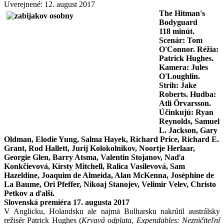
Uverejnené: 12. august 2017
The Hitman's
Bodyguard
118
minút.
Scenár: Tom
O'Connor. Réžia:
Patrick Hughes
.
Kamera: Jules
O'Loughlin.
Strih: Jake
Roberts. Hudba:
Atli Örvarsson.
Účinkujú: Ryan
Reynolds, Samuel
L. Jackson, Gary
Oldman, Elodie Yung, Salma Hayek, Richard Price, Richard E.
Grant, Rod Hallett, Jurij Kolokolnikov, Noortje Herlaar,
Georgie Glen, Barry Atsma, Valentin Stojanov, Naďa
Konkčievová, Kirsty Mitchell, Ralica Vasilevová, Sam
Hazeldine, Joaquim de Almeida, Alan McKenna, Joséphine de
La Baume, Ori Pfeffer, Nikoaj Stanojev, Velimir Velev, Christo
Petkov a ďalší.
Slovenská premiéra 17. augusta 2017
V Anglicku, Holandsku ale najmä Bulharsku nakrútil austrálsky
režisér Patrick Hughes (
Krvavá odplata
,
Expendables
: Nezničiteľní