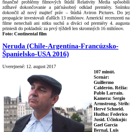
finančné problémy filmových štúdií Relativity Media spôsobili
zdĺhavé dokončovanie a päťnásobný odklad premiéry. Snímku
dokončil až nový majiteľ práv – štúdiá Aviron Pictures. Do jej
propagácie investovali ďalších 13 miliónov. Americkí recenzenti na
filme nenechali ani nitku suchú a diváci od premiéry 4. augusta
priniesli do pokladníc za prvý týždeň len skromných 16 miliónov.
Foto:
Continental film
Neruda (Chile-Argentína-Francúzsko-
Španielsko-USA 2016)
Uverejnené: 12. august 2017
107
minút.
Scenár:
Guillermo
Calderón. Réžia:
Pablo Larraín
.
Kamera: Sergio
Armstrong. Strih:
Hervé Schneid.
Hudba: Federico
Jusid. Účinkujú:
Gael García
Bernal, Luis