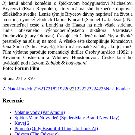
3
) letnú akčnú komédiu o špičkovom bodyguardovi Michaelovi
Bryceovi (Ryan Reynolds), ktorý má na súd bezpečne dopraviť
dôležitého svedka. Lenže tým je Bryceov dávny nepriateľ na život a
na smrť, cynický zloduch Darius Kincaid (Samuel L. Jackson). Na
neuveriteľnej ceste z Londýna do Haagu na nich všade striehnu
ľudia obávaného východoeurópskeho diktátora Vladislava
Duchoviča (Gary Oldman). Čakajú ich šialené naháňačky a divoké
prestrelky na súši aj na mori. A všetko ešte skomplikuje Kincaidova
žena Sonia (Salma Hayek), ktorá má rovnaké záľuby ako jej muž.
Film výdatne paroduje romantický thriller
Osobný strážca
(1992) s
Kevinom Costnerom a Whitney Houstonovou. České kiná ho
uvádzajú pod názvom
Zabiják & bodyguard
.
Foto:
Forum Film
Strana 221 z 359
Začiatok
Predch.
216
217
218
219
220
221
222
223
224
225
Nasl.
Koniec
Recenzie
Volanie vody (Par Amour)
Spider-Man: Nový deň (Spider-Man: Brand New Day)
Kavej 2
Prameň (Only Beautiful Things to Look At)
Odysea (The Odyssey)