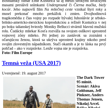
Bosniansky filmár Emir Kusturica sa aj medzi širokými diváckymi
masami preslávil snímkami
Underground
či
Čierna mačka, biely
kocúr
. Jeho najnovší film
Na mliečnej ceste
vznikal štyri roky a
musel prekonať mnoho prekážok i zmien. Dvojhodinová
tragikomédia z čias vojny po rozpade bývalej Juhoslávie je srbsko-
britsko-americko-mexickou koprodukciou a režisér Kusturica v nej
po boku talianskej hviezdy Moniky Bellucci stvárnil hlavnú mužskú
rolu. Čudácky mliekar Kosťa rozváža na svojom oslíkovi uprostred
vojnovej zóny mlieko. Pri jednej zo zastávok sa zoznámi s
očarujúcou ženou, ktorá sa ukrýva uprostred krajiny nikoho pred
svojím zlovestným nápadníkom. Stačí okamih a je to láska na prvý
pohľad – ako v rozprávke. Lenže vojna nie je rozprávka.
Foto:
Film Europe
Temná veža (USA 2017)
Uverejnené: 19. august 2017
The Dark Tower
95
minút.
Scenár: Akiva
Goldsman, Jeff
Pinkner, Anders
Thomas Jensen,
Nikolaj Arcel.
Réžia:
Nikolaj