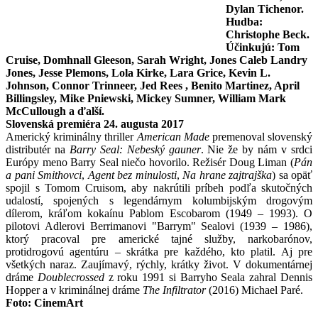
Dylan Tichenor.
Hudba:
Christophe Beck.
Účinkujú: Tom
Cruise, Domhnall Gleeson, Sarah Wright, Jones Caleb Landry
Jones, Jesse Plemons, Lola Kirke, Lara Grice, Kevin L.
Johnson, Connor Trinneer, Jed Rees , Benito Martinez, April
Billingsley, Mike Pniewski, Mickey Sumner, William Mark
McCullough a ďalší.
Slovenská premiéra 24. augusta 2017
Americký kriminálny thriller
American Made
premenoval slovenský
distributér na
Barry Seal: Nebeský gauner
. Nie že by nám v srdci
Európy meno Barry Seal niečo hovorilo. Režisér Doug Liman (
Pán
a pani Smithovci
,
Agent bez minulosti
,
Na hrane zajtrajška
)
sa opäť
spojil s Tomom Cruisom, aby nakrútili príbeh podľa skutočných
udalostí, spojených s legendárnym kolumbijským drogovým
dílerom, kráľom kokaínu Pablom Escobarom (1949 – 1993). O
pilotovi Adlerovi Berrimanovi "Barrym" Sealovi (1939 – 1986),
ktorý pracoval pre americké tajné služby, narkobarónov,
protidrogovú agentúru – skrátka pre každého, kto platil. Aj pre
všetkých naraz. Zaujímavý, rýchly, krátky život. V dokumentárnej
dráme
Doublecrossed
z roku 1991 si Barryho Seala zahral Dennis
Hopper a v kriminálnej dráme
The Infiltrator
(2016) Michael Paré.
Foto:
CinemArt