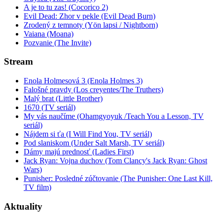
A je to tu zas! (Cocorico 2)
Evil Dead: Zhor v pekle (Evil Dead Burn)
Zrodený z temnoty (Yön lapsi / Nightborn)
Vaiana (Moana)
Pozvanie (The Invite)
Stream
Enola Holmesová 3 (Enola Holmes 3)
Falošné pravdy (Los creyentes/The Truthers)
Malý brat (Little Brother)
1670 (TV seriál)
My vás naučíme (Ohamgyoyuk /Teach You a Lesson, TV
seriál)
Nájdem si ťa (I Will Find You, TV seriál)
Pod slaniskom (Under Salt Marsh, TV seriál)
Dámy majú prednosť (Ladies First)
Jack Ryan: Vojna duchov (Tom Clancy's Jack Ryan: Ghost
Wars)
Punisher: Posledné zúčtovanie (The Punisher: One Last Kill,
TV film)
Aktuality