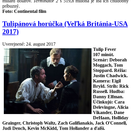
miliárd dolárov.
Terminátor 2
s 519,8 milióna je iba ich chudobný
príbuzný.
Foto:
Continental film
Tulipánová horúčka (Veľká Británia-USA
2017)
Uverejnené: 24. august 2017
Tulip Fever
107
minút.
Scenár: Deborah
Moggach, Tom
Stoppard. Réžia:
Justin Chadwick
.
Kamera: Eigil
Bryld. Strih: Rick
Russell. Hudba:
Danny Elfman.
Účinkujú: Cara
Delevingne, Alicia
Vikander, Dane
DeHaan, Holliday
Grainger, Christoph Waltz, Zach Galifianakis, Jack O'Connell,
Judi Dench, Kevin McKidd, Tom Hollander a ďalší.