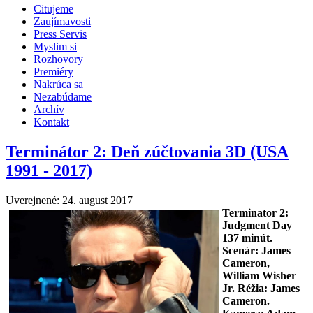
Citujeme
Zaujímavosti
Press Servis
Myslim si
Rozhovory
Premiéry
Nakrúca sa
Nezabúdame
Archív
Kontakt
Terminátor 2: Deň zúčtovania 3D (USA
1991 - 2017)
Uverejnené: 24. august 2017
Terminator 2:
Judgment Day
137
minút.
Scenár: James
Cameron,
William Wisher
Jr. Réžia:
James
Cameron
.