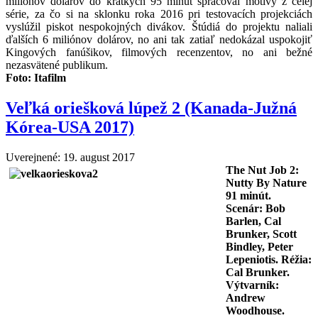
miliónov dolárov do krátkych 95 minút spracoval motívy z celej
série, za čo si na sklonku roka 2016 pri testovacích projekciách
vyslúžil piskot nespokojných divákov. Štúdiá do projektu naliali
ďalších 6 miliónov dolárov, no ani tak zatiaľ nedokázal uspokojiť
Kingových fanúšikov, filmových recenzentov, no ani bežné
nezasvätené publikum.
Foto:
Itafilm
Veľká oriešková lúpež 2 (Kanada-Južná
Kórea-USA 2017)
Uverejnené: 19. august 2017
The Nut Job 2:
Nutty By Nature
91
minút.
Scenár: Bob
Barlen, Cal
Brunker, Scott
Bindley, Peter
Lepeniotis. Réžia:
Cal Brunker
.
Výtvarník:
Andrew
Woodhouse.