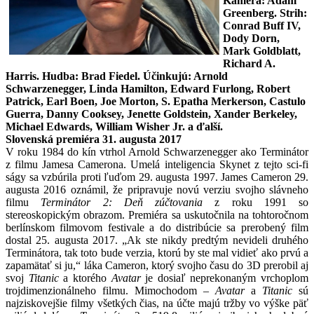
Kamera: Adam
Greenberg. Strih:
Conrad Buff IV,
Dody Dorn,
Mark Goldblatt,
Richard A.
Harris. Hudba: Brad Fiedel. Účinkujú: Arnold
Schwarzenegger, Linda Hamilton, Edward Furlong, Robert
Patrick, Earl Boen, Joe Morton, S. Epatha Merkerson, Castulo
Guerra, Danny Cooksey, Jenette Goldstein, Xander Berkeley,
Michael Edwards, William Wisher Jr. a ďalší.
Slovenská premiéra 31. augusta 2017
V roku 1984 do kín vtrhol Arnold Schwarzenegger ako Terminátor
z filmu Jamesa Camerona. Umelá inteligencia Skynet z tejto sci-fi
ságy sa vzbúrila proti ľuďom 29. augusta 1997. James Cameron 29.
augusta 2016 oznámil, že pripravuje novú verziu svojho slávneho
filmu
Terminátor 2: Deň zúčtovania
z roku 1991 so
stereoskopickým obrazom. Premiéra sa uskutočnila na tohtoročnom
berlínskom filmovom festivale a do distribúcie sa prerobený film
dostal 25. augusta 2017. „Ak ste nikdy predtým nevideli druhého
Terminátora, tak toto bude verzia, ktorú by ste mal vidieť ako prvú a
zapamätať si ju,“ láka Cameron, ktorý svojho času do 3D prerobil aj
svoj
Titanic
a ktorého
Avatar
je dosiaľ neprekonaným vrchoplom
trojdimenzionálneho filmu. Mimochodom –
Avatar
a
Titanic
sú
najziskovejšie filmy všetkých čias, na účte majú tržby vo výške päť