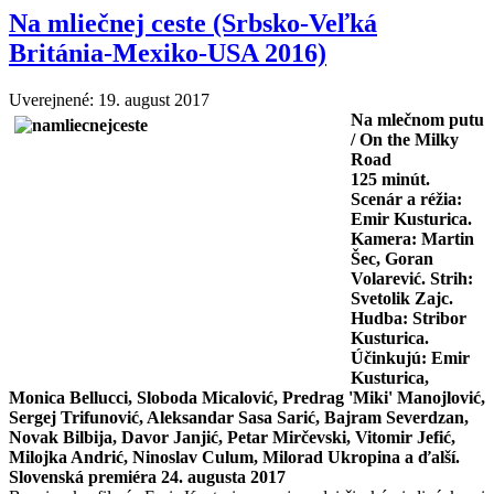
Na mliečnej ceste (Srbsko-Veľká
Británia-Mexiko-USA 2016)
Uverejnené: 19. august 2017
Na mlečnom putu
/ On the Milky
Road
125
minút.
Scenár a réžia:
Emir Kusturica.
Kamera: Martin
Šec, Goran
Volarević. Strih:
Svetolik Zajc.
Hudba: Stribor
Kusturica.
Účinkujú: Emir
Kusturica,
Monica Bellucci, Sloboda Micalović, Predrag 'Miki' Manojlović,
Sergej Trifunović, Aleksandar Sasa Sarić, Bajram Severdzan,
Novak Bilbija, Davor Janjić, Petar Mirčevski, Vitomir Jefić,
Milojka Andrić, Ninoslav Culum, Milorad Ukropina a ďalší.
Slovenská premiéra 24. augusta 2017