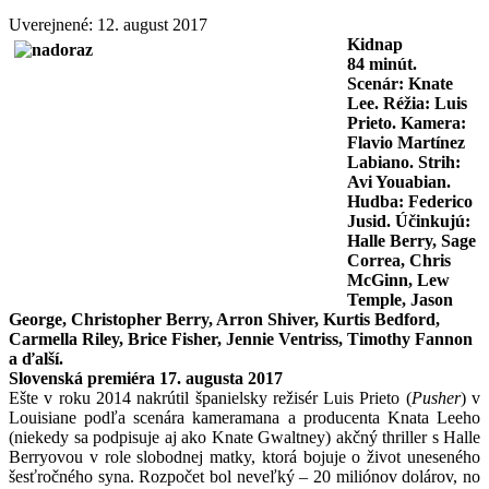
Uverejnené: 12. august 2017
Kidnap
84
minút.
Scenár: Knate
Lee. Réžia:
Luis
Prieto
. Kamera:
Flavio Martínez
Labiano. Strih:
Avi Youabian.
Hudba: Federico
Jusid. Účinkujú:
Halle Berry, Sage
Correa, Chris
McGinn, Lew
Temple, Jason
George, Christopher Berry, Arron Shiver, Kurtis Bedford,
Carmella Riley, Brice Fisher, Jennie Ventriss, Timothy Fannon
a ďalší.
Slovenská premiéra 17. augusta 2017
Ešte v roku 2014 nakrútil španielsky režisér Luis Prieto (
Pusher
) v
Louisiane podľa scenára kameramana a producenta Knata Leeho
(niekedy sa podpisuje aj ako Knate Gwaltney) akčný thriller s Halle
Berryovou v role slobodnej matky, ktorá bojuje o život uneseného
šesťročného syna. Rozpočet bol neveľký – 20 miliónov dolárov, no