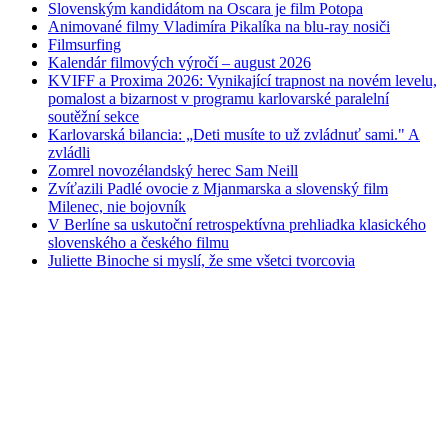
Slovenským kandidátom na Oscara je film Potopa
Animované filmy Vladimíra Pikalíka na blu-ray nosiči
Filmsurfing
Kalendár filmových výročí – august 2026
KVIFF a Proxima 2026: Vynikající trapnost na novém levelu,
pomalost a bizarnost v programu karlovarské paralelní
soutěžní sekce
Karlovarská bilancia: „Deti musíte to už zvládnuť sami." A
zvládli
Zomrel novozélandský herec Sam Neill
Zvíťazili Padlé ovocie z Mjanmarska a slovenský film
Milenec, nie bojovník
V Berlíne sa uskutoční retrospektívna prehliadka klasického
slovenského a českého filmu
Juliette Binoche si myslí, že sme všetci tvorcovia