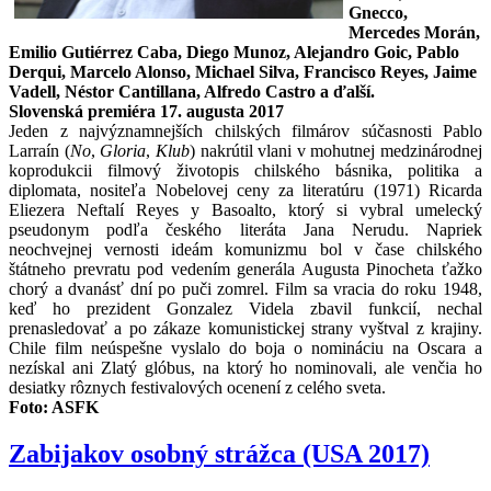
Gnecco,
Mercedes Morán,
Emilio Gutiérrez Caba, Diego Munoz, Alejandro Goic, Pablo
Derqui, Marcelo Alonso, Michael Silva, Francisco Reyes, Jaime
Vadell, Néstor Cantillana, Alfredo Castro a ďalší.
Slovenská premiéra 17. augusta 2017
Jeden z najvýznamnejších chilských filmárov súčasnosti Pablo
Larraín (
No
,
Gloria
,
Klub
) nakrútil vlani v mohutnej medzinárodnej
koprodukcii filmový životopis chilského básnika, politika a
diplomata, nositeľa Nobelovej ceny za literatúru (1971) Ricarda
Eliezera Neftalí Reyes y Basoalto, ktorý si vybral umelecký
pseudonym podľa českého literáta Jana Nerudu. Napriek
neochvejnej vernosti ideám komunizmu bol v čase chilského
štátneho prevratu pod vedením generála Augusta Pinocheta ťažko
chorý a dvanásť dní po puči zomrel. Film sa vracia do roku 1948,
keď ho prezident Gonzalez Videla zbavil funkcií, nechal
prenasledovať a po zákaze komunistickej strany vyštval z krajiny.
Chile film neúspešne vyslalo do boja o nomináciu na Oscara a
nezískal ani Zlatý glóbus, na ktorý ho nominovali, ale venčia ho
desiatky rôznych festivalových ocenení z celého sveta.
Foto:
ASFK
Zabijakov osobný strážca (USA 2017)