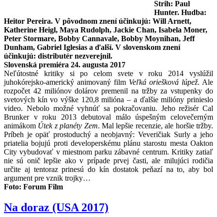
Strih: Paul
Hunter. Hudba:
Heitor Pereira. V pôvodnom znení účinkujú: Will Arnett,
Katherine Heigl, Maya Rudolph, Jackie Chan, Isabela Moner,
Peter Stormare, Bobby Cannavale, Bobby Moynihan, Jeff
Dunham, Gabriel Iglesias a ďalší. V slovenskom znení
účinkujú: distributér nezverejnil.
Slovenská premiéra 24. augusta 2017
Neľútostné kritiky si po celom svete v roku 2014 vyslúžil
juhokórejsko-americký animovaný film
Veľká oriešková lúpež
. Ale
rozpočet 42 miliónov dolárov premenil na tržby za vstupenky do
svetových kín vo výške 120,8 milióna – a ďalšie milióny prinieslo
video. Nebolo možné vyhnúť sa pokračovaniu. Jeho režisér Cal
Brunker v roku 2013 debutoval málo úspešným celovečerným
animákom
Útek z planéty Zem
. Mal lepšie recenzie, ale horšie tržby.
Príbeh je opäť prostoduchý a neobjavný: Veveričiak Surly a jeho
priatelia bojujú proti developerskému plánu starostu mesta Oakton
City vybudovať v miestnom parku zábavné centrum. Kritiky zatiaľ
nie sú onič lepšie ako v prípade prvej časti, ale milujúci rodičia
určite aj tentoraz prinesú do kín dostatok peňazí na to, aby bol
argument pre vznik trojky…
Foto:
Forum Film
Na doraz (USA 2017)