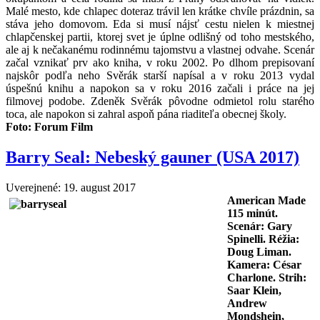
Malé mesto, kde chlapec doteraz trávil len krátke chvíle prázdnin, sa
stáva jeho domovom. Eda si musí nájsť cestu nielen k miestnej
chlapčenskej partii, ktorej svet je úplne odlišný od toho mestského,
ale aj k nečakanému rodinnému tajomstvu a vlastnej odvahe. Scenár
začal vznikať prv ako kniha, v roku 2002. Po dlhom prepisovaní
najskôr podľa neho Svěrák starší napísal a v roku 2013 vydal
úspešnú knihu a napokon sa v roku 2016 začali i práce na jej
filmovej podobe. Zdeněk Svěrák pôvodne odmietol rolu starého
toca, ale napokon si zahral aspoň pána riaditeľa obecnej školy.
Foto:
Forum Film
Barry Seal: Nebeský gauner (USA 2017)
Uverejnené: 19. august 2017
American Made
115
minút.
Scenár: Gary
Spinelli. Réžia:
Doug Liman
.
Kamera: César
Charlone. Strih:
Saar Klein,
Andrew
Mondshein,