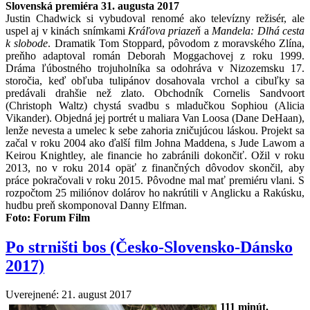
Slovenská premiéra 31. augusta 2017
Justin Chadwick si vybudoval renomé ako televízny režisér, ale
uspel aj v kinách snímkami
Kráľova priazeň
a
Mandela: Dlhá cesta
k slobode
. Dramatik Tom Stoppard, pôvodom z moravského Zlína,
preňho adaptoval román Deborah Moggachovej z roku 1999.
Dráma ľúbostného trojuholníka sa odohráva v Nizozemsku 17.
storočia, keď obľuba tulipánov dosahovala vrchol a cibuľky sa
predávali drahšie než zlato. Obchodník Cornelis Sandvoort
(Christoph Waltz) chystá svadbu s mladučkou Sophiou (Alicia
Vikander). Objedná jej portrét u maliara Van Loosa (Dane DeHaan),
lenže nevesta a umelec k sebe zahoria zničujúcou láskou. Projekt sa
začal v roku 2004 ako ďalší film Johna Maddena, s Jude Lawom a
Keirou Knightley, ale financie ho zabránili dokončiť. Ožil v roku
2013, no v roku 2014 opäť z finančných dôvodov skončil, aby
práce pokračovali v roku 2015. Pôvodne mal mať premiéru vlani. S
rozpočtom 25 miliónov dolárov ho nakrútili v Anglicku a Rakúsku,
hudbu preň skomponoval Danny Elfman.
Foto:
Forum Film
Po strništi bos (Česko-Slovensko-Dánsko
2017)
Uverejnené: 21. august 2017
111
minút.