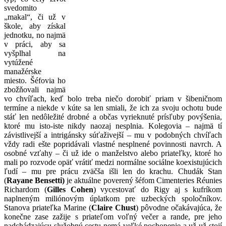
svedomito
„makal“, či už v
škole, aby získal
jednotku, no najmä
v práci, aby sa
vyšplhal na
vytúžené
manažérske
miesto. Šéfovia ho
zbožňovali najmä
vo chvíľach, keď bolo treba niečo dorobiť priam v šibeničnom
termíne a niekde v kúte sa len smiali, že ich za svoju ochotu bude
stáť len nedôležité drobné a občas vyrieknuté prísľuby povýšenia,
ktoré mu isto-iste nikdy naozaj nesplnia. Kolegovia – najmä tí
závistlivejší a intrigánsky súťaživejší – mu v podobných chvíľach
vždy radi ešte popridávali vlastné nesplnené povinnosti navrch. A
osobné vzťahy – či už ide o manželstvo alebo priateľky, ktoré ho
mali po rozvode opäť vrátiť medzi normálne sociálne koexistujúcich
ľudí – mu pre prácu zväčša išli len do krachu. Chudák Stan
(
Rayane Bensetti)
je aktuálne poverený šéfom Cimenteries Réunies
Richardom (
Gilles Cohen
) vycestovať do Rigy aj s kufríkom
naplneným miliónovým úplatkom pre uzbeckých spoločníkov.
Stanova priateľka Marine (
Claire Chust
) pôvodne očakávajúca, že
konečne zase zažije s priateľom voľný večer a rande, pre jeho
nadchádzajúcu služobnú cestu nemá veľké pochopenie a už-už stojí