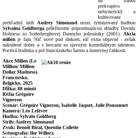
na frašku
prekvapivo
nehysterický a
kultivovane
prehľadný strih
Audrey Simonaud
neraz rytmizovaný hudbou
Sylvaina Goldberga
príležitostne pripomínajúcou skladby Davida
Holmesa zo Soderberghovej Dannyho jedenástky (2001).
Akcia
milión
je fajn. Nič nové pod slnkom, nič extra objavné - avšak
nakrútené dobre a s hercami so zjavným komediálnym talentom.
Poctivá hodinka a pol francúzskeho šarmu a úsmevnej ľahkosti.
Akce Milion (Le
Million/ Million
Dollar Madness).
Francúzsko,
Belgicko, 2025
Dĺžka: 88 minút
Réžia Grégoire
Vigneron
Scenár: Grégoire Vigneron, Isabelle Jaquet, Julie Ponsonnet
Kamera: Léo Lefèvre
Hudba: Sylvain Goldberg
Strih: Audrey Simonaud
Zvuk: Benoît Biral, Quentin Collette
Scénografia: Ilse Willocx