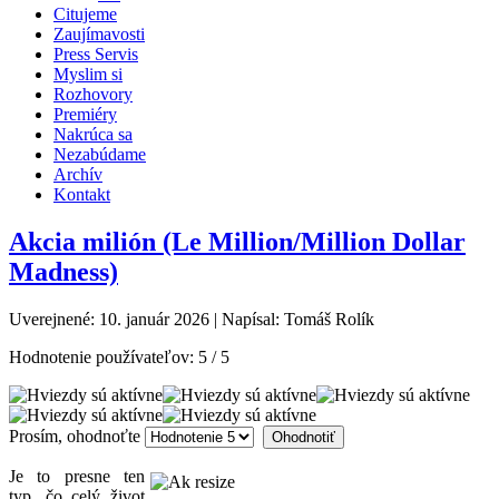
Citujeme
Zaujímavosti
Press Servis
Myslim si
Rozhovory
Premiéry
Nakrúca sa
Nezabúdame
Archív
Kontakt
Akcia milión (Le Million/Million Dollar
Madness)
Uverejnené: 10. január 2026
|
Napísal: Tomáš Rolík
Hodnotenie používateľov:
5
/
5
Prosím, ohodnoťte
Je to presne ten
typ, čo celý život