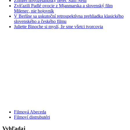
Zomrel novozélandský herec Sam Neill
Zvíťazili Padlé ovocie z Mjanmarska a slovenský film
Milenec, nie bojovník
V Berlíne sa uskutoční retrospektívna prehliadka klasického
slovenského a českého filmu
Juliette Binoche si myslí, že sme všetci tvorcovia
Filmová Abeceda
Filmoví distrubutéri
Vyhľadaj