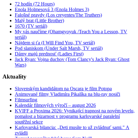
72 hodín (72 Hours)
Enola Holmesová 3 (Enola Holmes 3)
Falošné pravdy (Los creyentes/The Truthers)
Malý brat (Little Brother)
1670 (TV seriál)
My vás naučíme (Ohamgyoyuk /Teach You a Lesson, TV
seriál)
Nájdem si ťa (I Will Find You, TV seriál)
Pod slaniskom (Under Salt Marsh, TV seriál)
Dámy majú prednosť (Ladies First)
Jack Ryan: Vojna duchov (Tom Clancy's Jack Ryan: Ghost
Wars)
Aktuality
Slovenským kandidátom na Oscara je film Potopa
Animované filmy Vladimíra Pikalíka na blu-ray nosiči
Filmsurfing
Kalendár filmových výročí – august 2026
KVIFF a Proxima 2026: Vynikající trapnost na novém levelu,
pomalost a bizarnost v programu karlovarské paralelní
soutěžní sekce
Karlovarská bilancia: „Deti musíte to už zvládnuť sami." A
zvládli