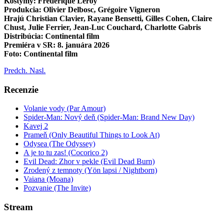
Kostýmy: Frédérique Leroy
Produkcia: Olivier Delbosc, Grégoire Vigneron
Hrajú Christian Clavier, Rayane Bensetti, Gilles Cohen, Claire
Chust, Julie Ferrier, Jean-Luc Couchard, Charlotte Gabris
Distribúcia: Continental film
Premiéra v SR: 8. januára 2026
Foto: Continental film
Predch.
Nasl.
Recenzie
Volanie vody (Par Amour)
Spider-Man: Nový deň (Spider-Man: Brand New Day)
Kavej 2
Prameň (Only Beautiful Things to Look At)
Odysea (The Odyssey)
A je to tu zas! (Cocorico 2)
Evil Dead: Zhor v pekle (Evil Dead Burn)
Zrodený z temnoty (Yön lapsi / Nightborn)
Vaiana (Moana)
Pozvanie (The Invite)
Stream