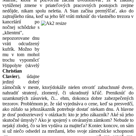
vytúženej zmene v priateľových pracovných postojoch zrejme
nedôjde, nikam spolu neletia. A Stan začína premýšľať, ako do
zajtrajšieho rána, keď
sa jeho šéf vráti mrknúť do vlastného trezora v
kancelárií po
nočnej schôdzke s
„klientmi",
nepozorovane dnu
vráti odcudzený
kufrík. Možno by
mu v tom mohol
trochu vypomôcť
Hippolyte (skvelý
Christian
Clavier
), údajne
jediný dobrý
zámočník v meste, ktorýdokáže nielen otvoriť zabuchnuté dvere,
nahradiť stratený, zlomený, či ukradnutý kľúč. Preniknúť do
uzamknutých zásuviek, či... ehm, dokonca dobre zabezpečených
trezorov. Problémom je, že rád vyjednáva o cene, keď sa presvedčí,
ako zúfalo sa jehozákazník potrebuje dostať niekam dnu. A hlavne
je dosť podozrievavý v otázkach: kto je jeho zákazník? Aké sú jeho
skutočné úmysly? Ako je spojený s otváraným zámkom? Nebude to
nejaký zlodej, čo sa len vydáva za majiteľa? Koniec koncov, on sám
si už niečo odsedel za mrežami, lebo svoje zámočníck
e schopnosti