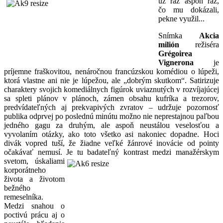
už raz aspoň raz,
čo mu dokázali,
pekne využil...
Snímka
Akcia
milión
režiséra
Grégoirea
Vignerona
je
príjemne fraškovitou, nenáročnou francúzskou komédiou o lúpeži,
ktorá vlastne ani nie je lúpežou, ale „dobrým skutkom“. Satirizuje
charaktery svojich komediálnych figúrok uviaznutých v rozvíjajúcej
sa spleti plánov v plánoch, zámen obsahu kufríka a trezorov,
predvídateľných aj prekvapivých zvratov – udržuje pozornosť
publika odprvej po poslednú minútu možno nie neprestajnou paľbou
jedného gagu za druhým, ale aspoň neustálou veselosťou a
vyvolaním otázky, ako toto všetko asi nakoniec dopadne. Hoci
divák vopred tuší, že žiadne veľké žánrové inovácie od pointy
očakávať nemusí. Je tu badateľný kontrast medzi manažérsk
ym
svetom, úskaliami
korporátneho
života a životom
bežného
remeselníka.
Medzi snahou o
poctivú prácu aj o