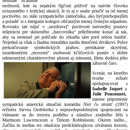
neustále hľadanie
možností, kde sa nejakým fígľom priživiť na naivite človeka
uviaznutého v kritickej situácií. Je to aj o snahe priučiť sa od menej
poctivého, no stále sympatického zámočníka, ako byťpriebojnejším
a poradiť si s intrigami kolegov občasným menej čestným nápadom.
Rovnako tak nájsť v „nezdravej“ poctivosti naivnejšej postavy
inšpiráciu pre skúseného „harcovníka“ príležitostne konať aj tak,
aby sa nemusel pri pohľade do zrkadla sám pred sebou hanbiť.
Nejedná sa však o žiadnu moralitku nasilu tlmočenú divákovi. Práve
prekračovanie symbolických prahov, prenikanie skrytými,
uzamknutými „trezormi“ osobností kľúčových postáv s dobre
odmeranými charakterovými plusmi aj mínusmi, filmu dodáva jeho
zábavné čaro.
Scenár, na ktorého
tvorbe režisér
spolupracoval s
Isabelle Jaquet
a
Julie Ponsonnet,
mierne pripomenie
sympatickú americkú situačnú komédiu
Niet čo stratiť
(1997)
režiséra Stevea Oedekerka s nepravdepodobnými spojencami na
vlámanie sa do trezoru podlého a zdanlivo zradného šéfa s
Martinom Lawrenceom a Timom Robbinsom. Okrem iného...
Začína in medias res situáciou predchádzajúcou otváraniu trezoru,