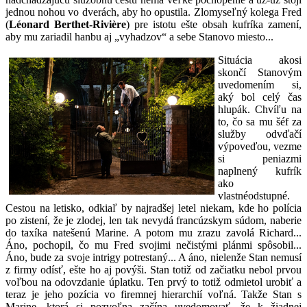
jednou nohou vo dverách, aby ho opustila. Zlomyseľný kolega Fred
(
Léonard Berthet-Rivière
) pre istotu ešte obsah kufríka zamení,
aby mu zariadil hanbu aj „vyhadzov“ a sebe Stanovo miesto...
Situá
cia akosi
skončí Stanovým
uvedomením si,
aký bol celý čas
hlupák. Chvíľu na
to, čo sa mu šéf za
služby odvďačí
výpoveďou, vezme
si peniazmi
naplnený kufrík
ako
vlastnéodstupné.
Cestou na letisko, odkiaľ by najradšej letel niekam, kde ho polícia
po zistení, že je zlodej, len tak nevydá francúzskym súdom, naberie
do taxíka natešenú Marine. A potom mu zrazu zavolá Richard...
Áno, pochopil, čo mu Fred svojimi nečistými plánmi spôsobil...
Áno, bude za svoje intrigy potrestaný... A áno, nielenže Stan nemusí
z firmy odísť, ešte ho aj povýši. Stan totiž od začiatku nebol prvou
voľbou na odovzdanie úplatku. Ten prvý to totiž odmietol urobiť a
teraz je jeho pozícia vo firemnej hierarchií voľná. Takže Stan s
Marine, ktorá si pozvoľna začína uvedomovať, že k žiadnej