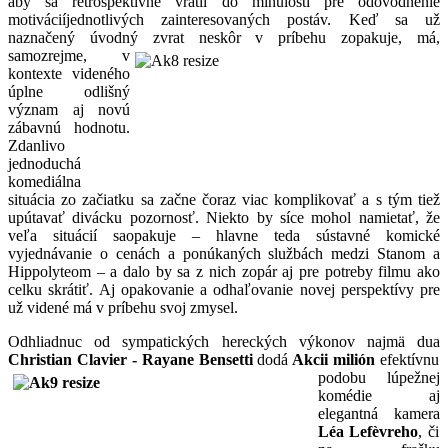
aby sa retrospektívne vrátil do minulosti pre odôvodnenie
motiváciíjednotlivých zainteresovaných postáv. Keď sa už
naznačený úvodný zvrat neskôr v príbehu zopakuje, má,
samozrejme, v
kontexte videného
úplne odlišný
význam aj novú
zábavnú hodnotu.
Zdanlivo
jednoduchá
komediálna
situácia zo začiatku sa začne čoraz viac komplikovať a s tým tiež
upútavať divácku pozornosť. Niekto by síce mohol namietať, že
veľa situácií saopakuje – hlavne teda sústavné komické
vyjednávanie o cenách a ponúkaných službách medzi Stanom a
Hippolyteom – a dalo by sa z nich zopár aj pre potreby filmu ako
celku skrátiť. Aj opakovanie a odhaľovanie novej perspektívy pre
už videné má v príbehu svoj zmysel.
Odhliadnuc od sympatických hereckých výkonov najmä dua
Christian Clavier - Rayane B
ensetti
dodá
Akcii milión
efektívnu
podobu lúpežnej
komédie aj
elegantná kamera
Léa
Lefèvreho
, či