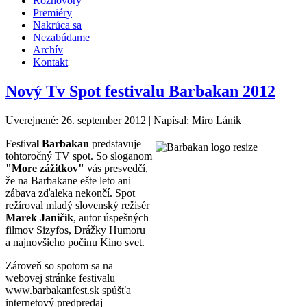
Rozhovory
Premiéry
Nakrúca sa
Nezabúdame
Archív
Kontakt
Nový Tv Spot festivalu Barbakan 2012
Uverejnené: 26. september 2012
|
Napísal: Miro Lánik
Festiva
l Barbakan
predstavuje
tohtoročný TV spot. So sloganom
"More zážitkov"
vás presvedčí,
že na Barbakane ešte leto ani
zábava zďaleka nekončí. Spot
režíroval mladý slovenský režisér
Marek Janičík
, autor úspešných
filmov Sizyfos, Drážky Humoru
a najnovšieho počinu Kino svet.
Zároveň so spotom sa na
webovej stránke festivalu
www.barbakanfest.sk spúšťa
internetový predpredaj