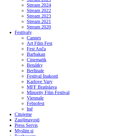
Stream 2024
Stream 2022
Stream 2023
Stream 2021
Stream 2020
Festivaly
Cannes
Art Film Fest
Fest Anča
Barbakan
Cinematik
Benátky
Berlinale
Festival Inakosti
Karlove Vary
MFF Bratislava
Minority Film Festival
Viennale
Febiofest
Iné
Citujeme
Zaujímavosti
Press Servis
Myslim si