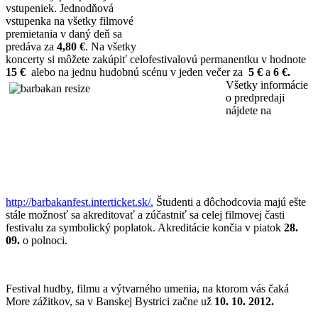
vstupeniek. Jednodňová
vstupenka na všetky filmové
premietania v daný deň sa
predáva za
4,80 €
. Na všetky
koncerty si môžete zakúpiť celofestivalovú permanentku v hodnote
15 €
alebo na jednu hudobnú scénu v jeden večer za
5 €
a
6 €.
Všetky
informácie
o predpredaji
nájdete na
http://barbakanfest.interticket.sk/.
Študenti a dôchodcovia majú ešte
stále možnosť sa akreditovať a zúčastniť sa celej filmovej časti
festivalu za symbolický poplatok. Akreditácie končia v piatok
28.
09.
o polnoci.
Festival hudby, filmu a výtvarného umenia, na ktorom vás čaká
More zážitkov, sa v Banskej Bystrici začne už
10. 10. 2012.