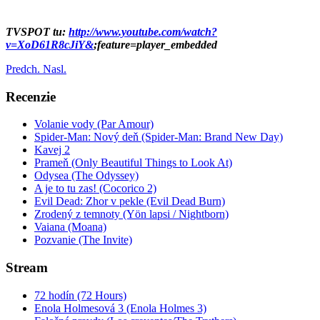
TVSPOT tu:
http://www.youtube.com/watch?
v=XoD61R8cJiY&
;feature=player_embedded
Predch.
Nasl.
Recenzie
Volanie vody (Par Amour)
Spider-Man: Nový deň (Spider-Man: Brand New Day)
Kavej 2
Prameň (Only Beautiful Things to Look At)
Odysea (The Odyssey)
A je to tu zas! (Cocorico 2)
Evil Dead: Zhor v pekle (Evil Dead Burn)
Zrodený z temnoty (Yön lapsi / Nightborn)
Vaiana (Moana)
Pozvanie (The Invite)
Stream
72 hodín (72 Hours)
Enola Holmesová 3 (Enola Holmes 3)