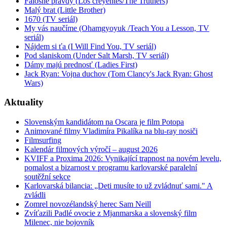
Falošné pravdy (Los creyentes/The Truthers)
Malý brat (Little Brother)
1670 (TV seriál)
My vás naučíme (Ohamgyoyuk /Teach You a Lesson, TV
seriál)
Nájdem si ťa (I Will Find You, TV seriál)
Pod slaniskom (Under Salt Marsh, TV seriál)
Dámy majú prednosť (Ladies First)
Jack Ryan: Vojna duchov (Tom Clancy's Jack Ryan: Ghost
Wars)
Aktuality
Slovenským kandidátom na Oscara je film Potopa
Animované filmy Vladimíra Pikalíka na blu-ray nosiči
Filmsurfing
Kalendár filmových výročí – august 2026
KVIFF a Proxima 2026: Vynikající trapnost na novém levelu,
pomalost a bizarnost v programu karlovarské paralelní
soutěžní sekce
Karlovarská bilancia: „Deti musíte to už zvládnuť sami." A
zvládli
Zomrel novozélandský herec Sam Neill
Zvíťazili Padlé ovocie z Mjanmarska a slovenský film
Milenec, nie bojovník