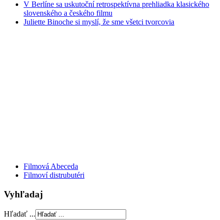
V Berlíne sa uskutoční retrospektívna prehliadka klasického
slovenského a českého filmu
Juliette Binoche si myslí, že sme všetci tvorcovia
Filmová Abeceda
Filmoví distrubutéri
Vyhľadaj
Hľadať ...