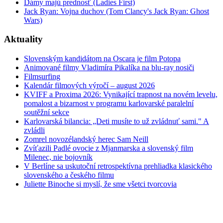
Dámy majú prednosť (Ladies First)
Jack Ryan: Vojna duchov (Tom Clancy's Jack Ryan: Ghost
Wars)
Aktuality
Slovenským kandidátom na Oscara je film Potopa
Animované filmy Vladimíra Pikalíka na blu-ray nosiči
Filmsurfing
Kalendár filmových výročí – august 2026
KVIFF a Proxima 2026: Vynikající trapnost na novém levelu,
pomalost a bizarnost v programu karlovarské paralelní
soutěžní sekce
Karlovarská bilancia: „Deti musíte to už zvládnuť sami." A
zvládli
Zomrel novozélandský herec Sam Neill
Zvíťazili Padlé ovocie z Mjanmarska a slovenský film
Milenec, nie bojovník
V Berlíne sa uskutoční retrospektívna prehliadka klasického
slovenského a českého filmu
Juliette Binoche si myslí, že sme všetci tvorcovia