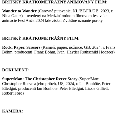
BRITSKÝ KRÁTKOMETRÁŽNY ANIMOVANÝ FILM:
Wander to Wonder
(Čarovné putovanie, NL/BE/FR/GB, 2023, r.
Nina Gantz) – uvedený na
Medzinárodnom filmovom festivale
animácie Fest Anča 2024 kde získal Zvláštne uznanie poroty
BRITSKÝ KRÁTKOMETRÁŽNY FILM:
Rock, Paper, Scissors
(Kameň, papier, nožnice, GB, 2024, r. Franz
Böhm, producenti Franz Böhm, Ivan, Hayder Rothschild Hoozeer)
DOKUMENT:
Super/Man: The Christopher Reeve Story
(Super/Man:
Christopher Reeve a jeho príbeh, US, 2024, r. Ian Bonhôte, Peter
Ettedgui, producenti Ian Bonhôte, Peter Ettedgui, Lizzie Gilliett,
Robert Ford)
KAMERA: