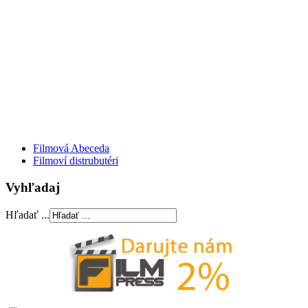
Filmová Abeceda
Filmoví distrubutéri
Vyhľadaj
Hľadať ...