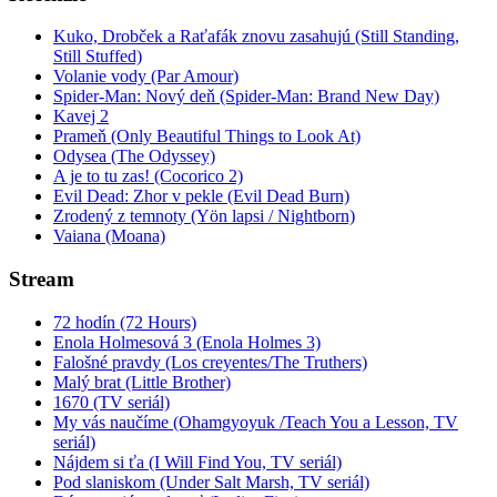
Kuko, Drobček a Raťafák znovu zasahujú (Still Standing,
Still Stuffed)
Volanie vody (Par Amour)
Spider-Man: Nový deň (Spider-Man: Brand New Day)
Kavej 2
Prameň (Only Beautiful Things to Look At)
Odysea (The Odyssey)
A je to tu zas! (Cocorico 2)
Evil Dead: Zhor v pekle (Evil Dead Burn)
Zrodený z temnoty (Yön lapsi / Nightborn)
Vaiana (Moana)
Stream
72 hodín (72 Hours)
Enola Holmesová 3 (Enola Holmes 3)
Falošné pravdy (Los creyentes/The Truthers)
Malý brat (Little Brother)
1670 (TV seriál)
My vás naučíme (Ohamgyoyuk /Teach You a Lesson, TV
seriál)
Nájdem si ťa (I Will Find You, TV seriál)
Pod slaniskom (Under Salt Marsh, TV seriál)