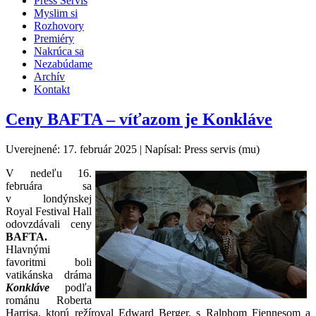
Press Servis
Myslim si
Rozhovory
Premiéry
Nakrúca sa
Nezabúdame
Archív
Kontakt
Ceny BAFTA – víťazom je Konkláve
Uverejnené: 17. február 2025
|
Napísal: Press servis (mu)
V nedeľu 16.
februára sa
v londýnskej
Royal Festival Hall
odovzdávali ceny
BAFTA.
Hlavnými
favoritmi boli
vatikánska dráma
Konkláve
podľa
románu Roberta
Harrisa, ktorú režíroval Edward Berger, s Ralphom Fiennesom a