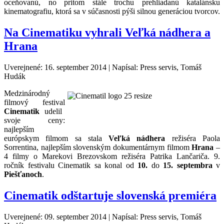
oceňovanú, no pritom stále trochu prehliadanú katalánsku
kinematografiu, ktorá sa v súčasnosti pýši silnou generáciou tvorcov.
Na Cinematiku vyhrali Veľká nádhera a
Hrana
Uverejnené: 16. september 2014
|
Napísal: Press servis, Tomáš
Hudák
Medzinárodný
filmový festival
Cinematik
udelil
svoje ceny:
najlepším
európskym filmom sa stala
Veľká nádhera
režiséra Paola
Sorrentina, najlepším slovenským dokumentárnym filmom
Hrana
–
4 filmy o Marekovi Brezovskom režiséra Patrika Lančariča. 9.
ročník festivalu Cinematik sa konal od
10.
do
15. septembra
v
Piešťanoch
.
Cinematik odštartuje slovenská premiéra
Uverejnené: 09. september 2014
|
Napísal: Press servis, Tomáš