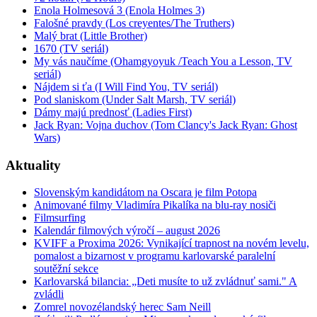
Enola Holmesová 3 (Enola Holmes 3)
Falošné pravdy (Los creyentes/The Truthers)
Malý brat (Little Brother)
1670 (TV seriál)
My vás naučíme (Ohamgyoyuk /Teach You a Lesson, TV
seriál)
Nájdem si ťa (I Will Find You, TV seriál)
Pod slaniskom (Under Salt Marsh, TV seriál)
Dámy majú prednosť (Ladies First)
Jack Ryan: Vojna duchov (Tom Clancy's Jack Ryan: Ghost
Wars)
Aktuality
Slovenským kandidátom na Oscara je film Potopa
Animované filmy Vladimíra Pikalíka na blu-ray nosiči
Filmsurfing
Kalendár filmových výročí – august 2026
KVIFF a Proxima 2026: Vynikající trapnost na novém levelu,
pomalost a bizarnost v programu karlovarské paralelní
soutěžní sekce
Karlovarská bilancia: „Deti musíte to už zvládnuť sami." A
zvládli
Zomrel novozélandský herec Sam Neill