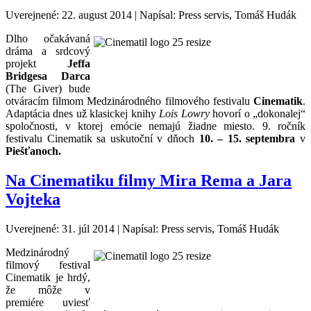
Uverejnené: 22. august 2014
|
Napísal: Press servis, Tomáš Hudák
Dlho očakávaná
dráma a srdcový
projekt
Jeffa
Bridgesa Darca
(The Giver) bude
otváracím filmom Medzinárodného filmového festivalu
Cinematik
.
Adaptácia dnes už klasickej knihy
Lois Lowry
hovorí o „dokonalej“
spoločnosti, v ktorej emócie nemajú žiadne miesto. 9. ročník
festivalu Cinematik sa uskutoční v dňoch
10. – 15. septembra
v
Piešťanoch.
Na Cinematiku filmy Mira Rema a Jara
Vojteka
Uverejnené: 31. júl 2014
|
Napísal: Press servis, Tomáš Hudák
Medzinárodný
filmový festival
Cinematik je hrdý,
že môže v
premiére uviesť