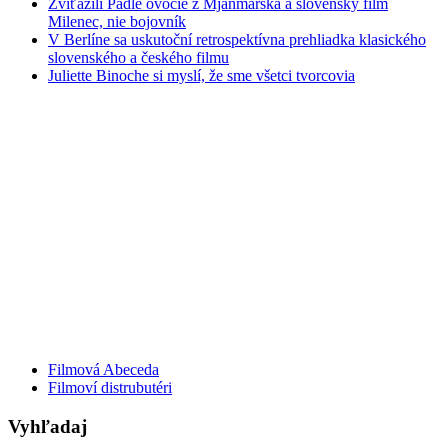
Zvíťazili Padlé ovocie z Mjanmarska a slovenský film
Milenec, nie bojovník
V Berlíne sa uskutoční retrospektívna prehliadka klasického
slovenského a českého filmu
Juliette Binoche si myslí, že sme všetci tvorcovia
Filmová Abeceda
Filmoví distrubutéri
Vyhľadaj