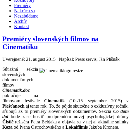
Rozhovory
Premiéry
Nakrúca sa
Nezabúdame
Archív
Kontakt
Premiéry slovenských filmov na
Cinematiku
Uverejnené: 21. august 2015
|
Napísal: Press servis, Ján Plišnák
Súťažná sekcia
slovenských
dokumentárnych
filmov
Cinematik.doc
pokračuje na
filmovom festivale
Cinematik
(10.-15. september 2015) v
Piešťanoch
aj tento rok. To, že pôjde skutočne o exkluzívny ročník,
sľubujú až tri premiéry slovenských dokumentov. Sekcia
Čo dom
dal
bude zase hostiť predpremiéru novej psychologickej drámy
Čistič
režiséra Petra Bebjaka a objavia sa v nej aj aktuálne snímky
Koza
od Ivana Ostrochovského a
Lokalfilmis
Jakuba Kronera.