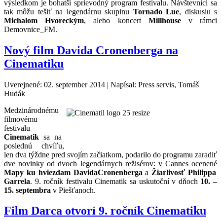
výsledkom je bohatší sprievodný program festivalu. Návštevníci sa
tak môžu tešiť na legendárnu skupinu
Tornado Lue
, diskusiu s
Michalom Hvoreckým
, alebo koncert
Millhouse
v rámci
Demovnice_FM.
Nový film Davida Cronenberga na
Cinematiku
Uverejnené: 02. september 2014
|
Napísal: Press servis, Tomáš
Hudák
Medzinárodnému
filmovému
festivalu
Cinematik
sa na
poslednú chvíľu,
len dva týždne pred svojím začiatkom, podarilo do programu zaradiť
dve novinky od dvoch legendárnych režisérov: v Cannes ocenené
Mapy ku hviezdam Davida
Cronenberga
a
Žiarlivosť Philippa
Garrela
. 9. ročník festivalu Cinematik sa uskutoční v dňoch
10. –
15. septembra
v Piešťanoch.
Film Darca otvorí 9. ročník Cinematiku