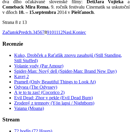
dva dlho očakávané slovenské filmy:
Deti
Jara Vojteka
a
Comeback Mira Rema.
9. ročník festivalu Cinematik sa uskutoční
v dňoch
10. – 15.
septembra
2014 v
Piešťanoch
.
Strana 8 z 13
Začiatok
Predch.
3
4
5
6
7
8
9
10
11
12
Nasl.
Koniec
Recenzie
Kuko, Drobček a Raťafák znovu zasahujú (Still Standing,
Still Stuffed)
Volanie vody (Par Amour)
Spider-Man: Nový deň (Spider-Man: Brand New Day)
Kavej 2
Prameň (Only Beautiful Things to Look At)
Odysea (The Odyssey)
A je to tu zas! (Cocorico 2)
Evil Dead: Zhor v pekle (Evil Dead Burn)
Zrodený z temnoty (Yön lapsi / Nightborn)
Vaiana (Moana)
Stream
72 hodín (72 Hours)