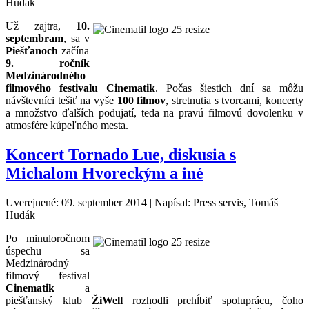
Hudák
Už zajtra,
10.
septembram
, sa v
Piešťanoch
začína
9. ročník
Medzinárodného
filmového festivalu Cinematik
. Počas šiestich dní sa môžu
návštevníci tešiť na vyše
100 filmov
, stretnutia s tvorcami, koncerty
a množstvo ďalších podujatí, teda na pravú filmovú dovolenku v
atmosfére kúpeľného mesta.
Koncert Tornado Lue, diskusia s
Michalom Hvoreckým a iné
Uverejnené: 09. september 2014
|
Napísal: Press servis, Tomáš
Hudák
Po minuloročnom
úspechu sa
Medzinárodný
filmový festival
Cinematik
a
piešťanský klub
ŽiWell
rozhodli prehĺbiť spoluprácu, čoho