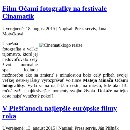
Film Očami fotografky na festivale
Cinamatik
Uverejnené: 18. august 2015
|
Napísal: Press servis, Jana
Motyčková
Úspešná
fotografka a veľké
tajomstvo, ktoré jej
nedovoľovalo celý
život normálne
spať. Jedinou
možnosťou ako sa zmieriť s minulosťou bolo celý príbeh svojej
veľkej detskej lásky vyrozprávať vo filme
Mateja Mináča Očami
fotografiky
. Vydá sa na najťažšiu cestu, na miesto, kde ako 13-
ročná zažila najdesivejšie momenty svojho života. Dokáže na tejto
ceste nájsť vytúžený pokoj?
V Piešťanoch najlepšie európske filmy
roka
Uverejnené: 13. august 2015
|
Napísal: Press servis, Ján Plišnák