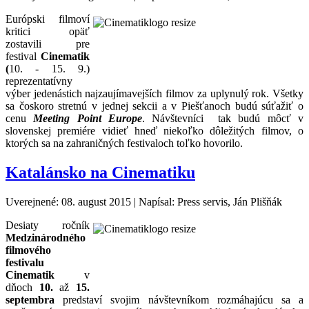
Európski filmoví
kritici opäť
zostavili pre
festival
Cinematik
(
10. - 15. 9.)
reprezentatívny
výber jedenástich najzaujímavejších filmov za uplynulý rok. Všetky
sa čoskoro stretnú v jednej sekcii a v Piešťanoch budú súťažiť o
cenu
Meeting Point Europe
. Návštevníci tak budú môcť v
slovenskej premiére vidieť hneď niekoľko dôležitých filmov, o
ktorých sa na zahraničných festivaloch toľko hovorilo.
Katalánsko na Cinematiku
Uverejnené: 08. august 2015
|
Napísal: Press servis, Ján Plišňák
Desiaty ročník
Medzinárodného
filmového
festivalu
Cinematik
v
dňoch
10.
až
15.
septembra
predstaví svojim návštevníkom rozmáhajúcu sa a