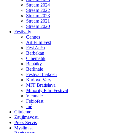
Stream 2024
Stream 2022
Stream 2023
Stream 2021
Stream 2020
Festivaly
Cannes
Art Film Fest
Fest Anča
Barbakan
Cinematik
Benátky
Berlinale
Festival Inakosti
Karlove Vary
MFF Bratislava
Minority Film Festival
Viennale
Febiofest
Iné
Citujeme
Zaujímavosti
Press Servis
Myslim si