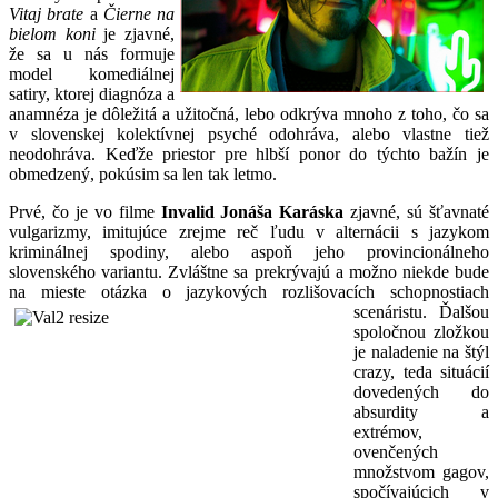
Vitaj brate
a
Čierne na
bielom koni
je zjavné,
že sa u nás formuje
model komediálnej
satiry, ktorej diagnóza a
anamnéza je dôležitá a užitočná, lebo odkrýva mnoho z toho, čo sa
v slovenskej kolektívnej psyché odohráva, alebo vlastne tiež
neodohráva. Keďže priestor pre hlbší ponor do týchto bažín je
obmedzený, pokúsim sa len tak letmo.
Prvé, čo je vo filme
Invalid Jonáša Karáska
zjavné, sú šťavnaté
vulgarizmy, imitujúce zrejme reč ľudu v alternácii s jazykom
kriminálnej spodiny, alebo aspoň jeho provincionálneho
slovenského variantu. Zvláštne sa prekrývajú a možno niekde bude
na mieste otázka o jazykových rozlišovacích schopnostiach
scenáristu. Ďalšou
spoločnou zložkou
je naladenie na štýl
crazy, teda situácií
dovedených do
absurdity a
extrémov,
ovenčených
množstvom gagov,
spočívajúcich v