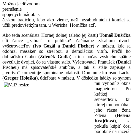
Možno je dôvodom
prerušenie
spojených nádob s
českou tradíciou, lebo ako vieme, naši nezabudnuteľní komici sa
učili predovšetkým tam, u Wericha, Horníčka atď.
Ako teda scenárista Hornej dolnej (alebo jej časti)
Tomáš Dušička
cíti šance „zabrať“ u publika? Začíname zásahom dvoch
vyšetrovateľov (
Ivo Gogál
a
Daniel Fischer
) v múzeu, kde sa
odohral masaker so streľbou a demoláciou vitrín. Prežil ho
dobráčisko Gabo (
Zdeněk Godla
) a ten počas výsluchu spätne
osvetľuje dvojici, čo sa vlastne stalo. Vyšetrovateľ František (
Daniel
Fischer
) má spisovateľské ambície, a tak si stále zapisuje a
„tvorivo“ komentuje spomínané udalosti. Dominuje im osud Lacka
(
Gregor Hološka
), údržbára v múzeu. V dôsledku hádky so synom
mu vyhodí z okna
magnetofón. Po
krátkej
sebareflexii, ku
ktorej mu pomáha i
jeho rázna žena
Zdena (
Helena
Krajčiová
), sa
pokúša kúpiť čosi
podobné na inzerát