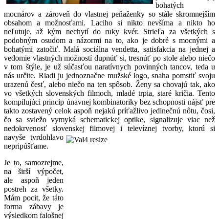
bohatých
mocnárov a zároveň do vlastnej peňaženky so stále skromnejším
obsahom a možnosťami. Laciho si nikto nevšíma a nikto ho
neľutuje, až kým nechytí do ruky kvér. Strieľa za všetkých s
podobným osudom a názormi na to, ako je dobré s mocnými a
bohatými zatočiť. Malá sociálna vendetta, satisfakcia na jednej a
vedomie vlastných možností dupnúť si, tresnúť po stole alebo niečo
v tom štýle, je už súčasťou naratívnych povinných tancov, teda u
nás určite. Riadi ju jednoznačne mužské logo, snaha pomstiť svoju
urazenú česť, alebo niečo na ten spôsob. Ženy sa chovajú tak, ako
vo všetkých slovenských filmoch, mladé trpia, staré kričia. Tento
kompilujúci princíp únavnej kombinatoriky bez schopnosti nájsť pre
takto zostavený celok aspoň nejakú príťažlivo jedinečnú nôtu, čosi,
čo sa sviežo vymyká schematickej optike, signalizuje viac než
nedokrvenosť slovenskej filmovej i televíznej tvorby, ktorú si
navyše tvrdohlavo
nepripúšťame.
Je to, samozrejme,
na širší výpočet,
ale aspoň jeden
postreh za všetky.
Mám pocit, že táto
forma zábavy je
výsledkom falošnej