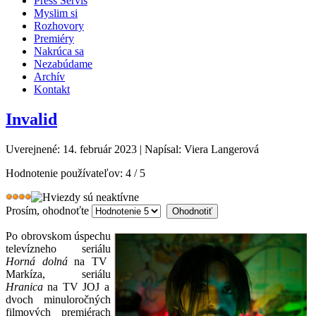
Press Servis
Myslim si
Rozhovory
Premiéry
Nakrúca sa
Nezabúdame
Archív
Kontakt
Invalid
Uverejnené: 14. február 2023
|
Napísal: Viera Langerová
Hodnotenie používateľov:
4
/
5
Prosím, ohodnoťte
Po obrovskom úspechu
televízneho seriálu
Horná dolná
na TV
Markíza, seriálu
Hranica
na TV JOJ a
dvoch minuloročných
filmových premiérach