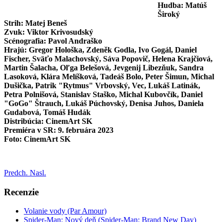
Hudba: Matúš
Široký
Strih: Matej Beneš
Zvuk: Viktor Krivosudský
Scénografia: Pavol Andraško
Hrajú: Gregor Hološka, Zdeněk Godla, Ivo Gogál, Daniel
Fischer, Sväťo Malachovský, Sáva Popovič, Helena Krajčiová,
Martin Šalacha, Oľga Belešová, Jevgenij Libezňuk, Sandra
Lasoková, Klára Melíšková, Tadeáš Bolo, Peter Šimun, Michal
Dušička, Patrik "Rytmus" Vrbovský, Vec, Lukáš Latinák,
Petra Polnišová, Stanislav Staško, Michal Kubovčík, Daniel
"GoGo" Štrauch, Lukáš Púchovský, Denisa Juhos, Daniela
Gudabová, Tomáš Hudák
Distribúcia: CinemArt SK
Premiéra v SR: 9. februára 2023
Foto: CinemArt SK
Predch.
Nasl.
Recenzie
Volanie vody (Par Amour)
Spider-Man: Nový deň (Spider-Man: Brand New Day)