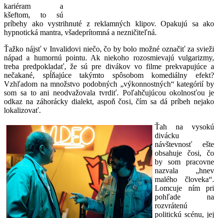
kariéram a
kšeftom, to sú
príbehy ako vystrihnuté z reklamných klipov. Opakujú sa ako
hypnotická mantra, všadeprítomná a nezničiteľná.
Ťažko nájsť v Invalidovi niečo, čo by bolo možné označiť za svieži
nápad a humornú pointu. Ak niekoho rozosmievajú vulgarizmy,
treba predpokladať, že sú pre divákov vo filme prekvapujúce a
nečakané, spĺňajúce takýmto spôsobom komediálny efekt?
Vzhľadom na množstvo podobných „výkonnostných“ kategórií by
som sa to ani neodvažovala tvrdiť. Poľahčujúcou okolnosťou je
odkaz na záhorácky dialekt, aspoň čosi, čím sa dá príbeh nejako
lokalizovať.
Ťah na vysokú
divácku
návštevnosť ešte
obsahuje čosi, čo
by som pracovne
nazvala „hnev
malého človeka“.
Lomcuje ním pri
pohľade na
rozvrátenú
politickú scénu, jej