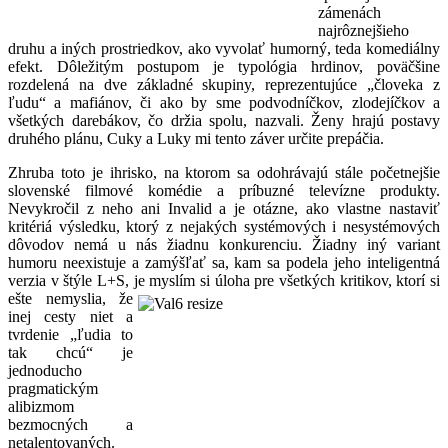
zámenách
najrôznejšieho
druhu a iných prostriedkov, ako vyvolať humorný, teda komediálny
efekt. Dôležitým postupom je typológia hrdinov, poväčšine
rozdelená na dve základné skupiny, reprezentujúce „človeka z
ľudu“ a mafiánov, či ako by sme podvodníčkov, zlodejíčkov a
všetkých darebákov, čo držia spolu, nazvali. Ženy hrajú postavy
druhého plánu, Cuky a Luky mi tento záver určite prepáčia.
Zhruba toto je ihrisko, na ktorom sa odohrávajú stále početnejšie
slovenské filmové komédie a príbuzné televízne produkty.
Nevykročil z neho ani Invalid a je otázne, ako vlastne nastaviť
kritériá výsledku, ktorý z nejakých systémových i nesystémových
dôvodov nemá u nás žiadnu konkurenciu. Žiadny iný variant
humoru neexistuje a zamýšľať sa, kam sa podela jeho inteligentná
verzia v štýle L+S, je myslím
si úloha pre všetkých kritikov, ktorí si
ešte nemyslia, že
inej cesty niet a
tvrdenie „ľudia to
tak chcú“ je
jednoducho
pragmatickým
alibizmom
bezmocných a
netalentovaných.