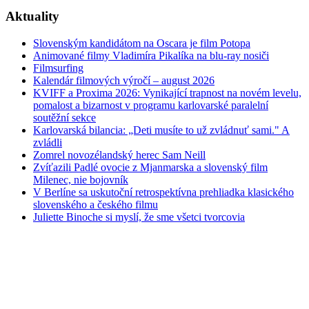
Aktuality
Slovenským kandidátom na Oscara je film Potopa
Animované filmy Vladimíra Pikalíka na blu-ray nosiči
Filmsurfing
Kalendár filmových výročí – august 2026
KVIFF a Proxima 2026: Vynikající trapnost na novém levelu,
pomalost a bizarnost v programu karlovarské paralelní
soutěžní sekce
Karlovarská bilancia: „Deti musíte to už zvládnuť sami." A
zvládli
Zomrel novozélandský herec Sam Neill
Zvíťazili Padlé ovocie z Mjanmarska a slovenský film
Milenec, nie bojovník
V Berlíne sa uskutoční retrospektívna prehliadka klasického
slovenského a českého filmu
Juliette Binoche si myslí, že sme všetci tvorcovia