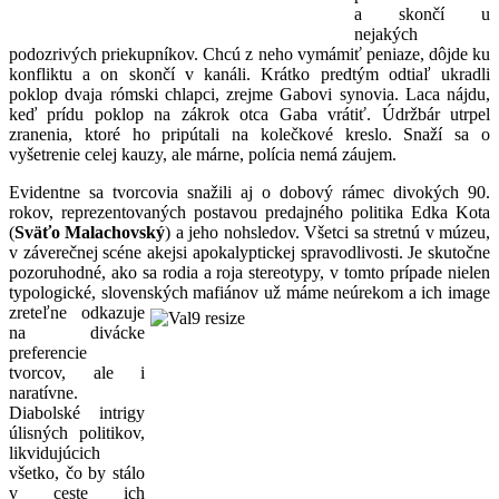
a skončí u
nejakých
podozrivých priekupníkov. Chcú z neho vymámiť peniaze, dôjde ku
konfliktu a on skončí v kanáli. Krátko predtým odtiaľ ukradli
poklop dvaja rómski chlapci, zrejme Gabovi synovia. Laca nájdu,
keď prídu poklop na zákrok otca Gaba vrátiť. Údržbár utrpel
zranenia, ktoré ho pripútali na kolečkové kreslo. Snaží sa o
vyšetrenie celej kauzy, ale márne, polícia nemá záujem.
Evidentne sa tvorcovia snažili aj o dobový rámec divokých 90.
rokov, reprezentovaných postavou predajného politika Edka Kota
(
Sväťo Malachovský
) a jeho nohsledov. Všetci sa stretnú v múzeu,
v záverečnej scéne akejsi apokalyptickej spravodlivosti. Je skutočne
pozoruhodné, ako sa rodia a roja stereotypy, v tomto prípade nielen
typologické, slovenských mafiánov už máme neúrekom a ich image
zreteľne odkazuje
na divácke
preferencie
tvorcov, ale i
naratívne.
Diabolské intrigy
úlisných politikov,
likvidujúcich
všetko, čo by stálo
v ceste ich