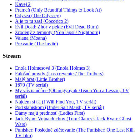
Kavej 2
Prameň (Only Beautiful Things to Look At)
Odysea (The Odyssey)
A je to tu zas! (Cocorico 2)
Evil Dead: Zhor v pekle (Evil Dead Burn)
Zrodený z temnoty (Yön lapsi / Nightborn)
Vaiana (Moana)
Pozvanie (The Invite)
Stream
Enola Holmesová 3 (Enola Holmes 3)
Falošné pravdy (Los creyentes/The Truthers)
Malý brat (Little Brother)
1670 (TV seriál)
My vás naučíme (Ohamgyoyuk /Teach You a Lesson, TV
seriál)
Nájdem si ťa (I Will Find You, TV seriál)
Pod slaniskom (Under Salt Marsh, TV seriál)
Dámy majú prednosť (Ladies First)
Jack Ryan: Vojna duchov (Tom Clancy's Jack Ryan: Ghost
Wars)
Punisher: Posledné zúčtovanie (The Punisher: One Last Kill,
TV film)