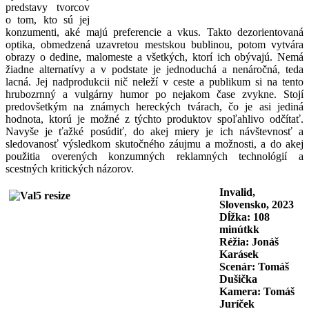
predstavy tvorcov
o tom, kto sú jej
konzumenti, aké majú preferencie a vkus. Takto dezorientovaná
optika, obmedzená uzavretou mestskou bublinou, potom vytvára
obrazy o dedine, malomeste a všetkých, ktorí ich obývajú. Nemá
žiadne alternatívy a v podstate je jednoduchá a nenáročná, teda
lacná. Jej nadprodukcii nič neleží v ceste a publikum si na tento
hrubozrnný a vulgárny humor po nejakom čase zvykne. Stojí
predovšetkým na známych hereckých tvárach, čo je asi jediná
hodnota, ktorú je možné z týchto produktov spoľahlivo odčítať.
Navyše je ťažké posúdiť, do akej miery je ich návštevnosť a
sledovanosť výsledkom skutočného záujmu a možnosti, a do akej
použitia overených konzumných reklamných technológií a
scestných kritických názorov.
Invalid,
Slovensko, 2023
Dĺžka: 108
minútkk
Réžia: Jonáš
Karásek
Scenár: Tomáš
Dušička
Kamera: Tomáš
Juríček