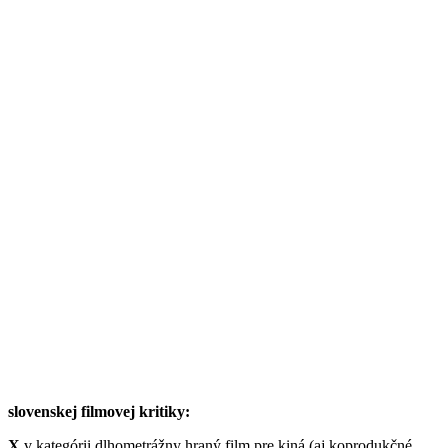
slovenskej filmovej kritiky:
X
v kategórii dlhometrážny hraný film pre kiná (aj koprodukčné