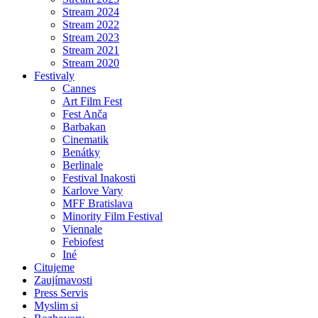
Stream 2024
Stream 2022
Stream 2023
Stream 2021
Stream 2020
Festivaly
Cannes
Art Film Fest
Fest Anča
Barbakan
Cinematik
Benátky
Berlinale
Festival Inakosti
Karlove Vary
MFF Bratislava
Minority Film Festival
Viennale
Febiofest
Iné
Citujeme
Zaujímavosti
Press Servis
Myslim si