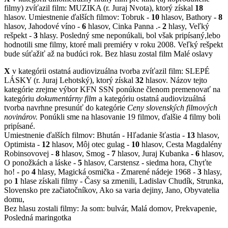
filmy) zvíťazil film: MUZIKA (r. Juraj Nvota), ktorý získal
18
hlasov. Umiestnenie ďalších filmov: Tobruk -
10
hlasov, Bathory -
8
hlasov, Jahodové víno -
6
hlasov, Cinka Panna .-
2
hlasy, Veľký
rešpekt -
3
hlasy. Posledný sme neponúkali, bol však pripísaný,lebo
hodnotili sme filmy, ktoré mali premiéry v roku 2008. Veľký rešpekt
bude súťažiť až na budúci rok. Bez hlasu zostal film Malé oslavy
X
v kategórii ostatná audiovizuálna tvorba zvíťazil film: SLEPÉ
LÁSKY (r. Juraj Lehotský), ktorý získal
32
hlasov. Názov tejto
kategórie zrejme výbor KFN SSN ponúkne členom premenovať na
kategóriu
dokumentárny film
a kategóriu ostatná audiovizuálná
tvorba navrhne presunúť do kategórie
Ceny slovenských filmových
novinárov.
Ponúkli sme na hlasovanie 19 filmov, ďalšie 4 filmy boli
pripísané.
Umiestnenie ďalších filmov: Bhután - Hľadanie šťastia -
13
hlasov,
Optimista -
12
hlasov, Môj otec gulag -
10
hlasov, Cesta Magdalény
Robinsovovej -
8
hlasov, Smog -
7
hlasov, Juraj Kubanka
- 6
hlasov,
O ponožkách a láske -
5
hlasov, Carstensz - siedma hora, Chyťte
ho! - po
4
hlasy, Magická osmička - Zmarené nádeje 1968 -
3
hlasy,
po
1
hlase získali filmy - Časy sa zmenili, Ladislav Chudík, Strunka,
Slovensko pre začiatočníkov, Ako sa varia dejiny, Jano, Obyvatelia
domu,
Bez hlasu zostali filmy: Ja som: bulvár, Malá domov, Prekvapenie,
Posledná maringotka