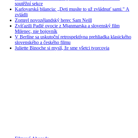
soutěžní sekce
Karlovarská bilancia: „Deti musíte to už zvládnuť sami." A
zvládli
Zomrel novozélandský herec Sam Neill
Zvíťazili Padlé ovocie z Mjanmarska a slovenský film
Milenec, nie bojovník
V Berlíne sa uskutoční retrospektívna prehliadka klasického
slovenského a českého filmu
Juliette Binoche si myslí, že sme všetci tvorcovia