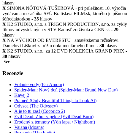
hlasov
X
SIM0NA NÔTOVÁ-TUŠEROVÁ - pri príležitosti 10. výročia
vydávania mesačníka SFÚ Bratislava FILM.sk, ktorého je píšucou
šéfredaktorkou -
35
hlasov
X
K2 STUDIO, s.r.o. a TRIGON PRODUCTION, s.r.o. za cykly
filmov odvysielaných v STV Radosť zo života a GEN.sk -
29
hlasov
X
NA VÝCHOD OD EVERESTU - amatérskemu režisérovi
Danielovi Liškovi za réžiu dokumentárneho filmu -
30
hlasov
X
K2 STUDIO, s.r.o., za 12 DVD KOLEKCIA GRAND PRIX -
30
hlasov
-švr-
Recenzie
Volanie vody (Par Amour)
Spider-Man: Nový deň (Spider-Man: Brand New Day)
Kavej 2
Prameň (Only Beautiful Things to Look At)
Odysea (The Odyssey)
A je to tu zas! (Cocorico 2)
Evil Dead: Zhor v pekle (Evil Dead Burn)
Zrodený z temnoty (Yön lapsi / Nightborn)
Vaiana (Moana)
Pozvanie (The Invite)