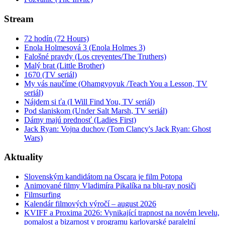
Stream
72 hodín (72 Hours)
Enola Holmesová 3 (Enola Holmes 3)
Falošné pravdy (Los creyentes/The Truthers)
Malý brat (Little Brother)
1670 (TV seriál)
My vás naučíme (Ohamgyoyuk /Teach You a Lesson, TV
seriál)
Nájdem si ťa (I Will Find You, TV seriál)
Pod slaniskom (Under Salt Marsh, TV seriál)
Dámy majú prednosť (Ladies First)
Jack Ryan: Vojna duchov (Tom Clancy's Jack Ryan: Ghost
Wars)
Aktuality
Slovenským kandidátom na Oscara je film Potopa
Animované filmy Vladimíra Pikalíka na blu-ray nosiči
Filmsurfing
Kalendár filmových výročí – august 2026
KVIFF a Proxima 2026: Vynikající trapnost na novém levelu,
pomalost a bizarnost v programu karlovarské paralelní