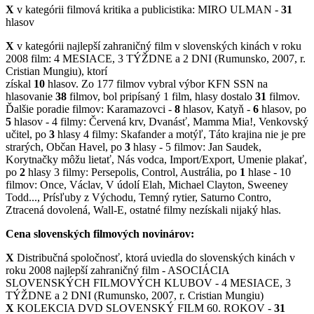
X
v kategórii filmová kritika a publicistika: MIRO ULMAN -
31
hlasov
X
v kategórii najlepší zahraničný film v slovenských kinách v roku
2008 film: 4 MESIACE, 3 TÝŽDNE a 2 DNI (Rumunsko, 2007, r.
Cristian Mungiu), ktorí
získal
10
hlasov. Zo 177 filmov vybral výbor KFN SSN na
hlasovanie
38
filmov, bol pripísaný 1 film, hlasy dostalo
31
filmov.
Ďalšie poradie filmov: Karamazovci -
8
hlasov, Katyň -
6
hlasov, po
5
hlasov - 4 filmy: Červená krv, Dvanásť, Mamma Mia!, Venkovský
učitel, po
3
hlasy 4 filmy: Skafander a motýľ, Táto krajina nie je pre
strarých, Občan Havel, po
3
hlasy - 5 filmov: Jan Saudek,
Korytnačky môžu lietať, Nás vodca, Import/Export, Umenie plakať,
po
2
hlasy 3 filmy: Persepolis, Control, Austrália, po
1
hlase - 10
filmov: Once, Václav, V údolí Elah, Michael Clayton, Sweeney
Todd..., Prísľuby z Východu, Temný rytier, Saturno Contro,
Ztracená dovolená, Wall-E, ostatné filmy nezískali nijaký hlas.
Cena slovenských filmových novinárov:
X
Distribučná spoločnosť, ktorá uviedla do slovenských kinách v
roku 2008 najlepší zahraničný film - ASOCIÁCIA
SLOVENSKÝCH FILMOVÝCH KLUBOV - 4 MESIACE, 3
TÝŽDNE a 2 DNI (Rumunsko, 2007, r. Cristian Mungiu)
X
KOLEKCIA DVD SLOVENSKÝ FILM 60. ROKOV -
31