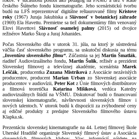
rokov. V súčasnosti pôsobí ako pedagóg na FAMU a tiež v Rade
českého Štátneho fondu kinematografie. Jeho scenáristickú tvorbu
budú na LFŠ reprezentovať digitálne reštaurované filmy
Kristove
roky
(1967) Juraja Jakubiska a
Slávnosť v botanickej záhrade
(1969) Ela Havettu. Premietne sa tiež dokumentárny film venovaný
Elovi Havettovi
Slávnosť osamelej palmy
(2015) od dvojice
režisérov Marko Škop a Juraj Johanides.
Počas Slovenského dňa v utorok 31. júla, na ktorý je sústredená
väčšia časť slovenského programu, sa uskutoční diskusia na tému
„
Inventúra slovenského filmu“
. Zúčastnia sa jej
Martin Šmatlák
,
riaditeľ Audiovizuálneho fondu,
Martin Šulík
, režisér a prezident
Slovenskej filmovej a televíznej akadémie, scenárista
Marek
Leščák
, producentka
Zuzana Mistríková
z Asociácie nezávislých
producentov, producent
Marian Urban
zo Slovenskej asociácie
producentov v audiovízii,
Peter Kot
z Únie filmových distribútorov
a filmová teoretička
Katarína Mišíková
, vedúca Katedry
audiovizuálnych štúdií na VŠMU. Diskutovať budú o financovaní
slovenskej kinematografie, návštevnosti slovenských filmov i
nových talentoch. V utorok budú k dispozícii za zvýhodnené ceny
aj edičné produkty z predajne Slovenského filmového ústavu
Klapka.sk.
Prezentáciu slovenskej kinematografie na 44. Letnej filmovej škole
Uherské Hradiště organizuje Slovenský filmový ústav a Asociácia
slovenských filmových klubov. Viac informácií nájdete na