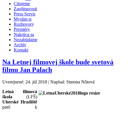
Citujeme
Zaujímavosti
Press Servis
Myslim si
Rozhovory
Premiéry
Nakrúca sa
Nezabúdame
Archív
Kontakt
Na Letnej filmovej škole bude svetová
filmu Jan Palach
Uverejnené: 24. júl 2018
|
Napísal: Simona Nôtová
Letná filmová
škola
(LFŠ)
Uherské Hradiště
patrí k