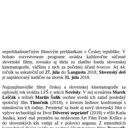
neprehliadnuteľným filmovým prehliadkam v Českej republike. V
bohato rozvrstvenom programe uvádza každoročne súčasné
slovenské filmy, rovnako aj diela zo zlatého fondu slovenskej
kinematografie, väčšinu z nich za početnej účasti tvorcov. Jej 44.
ročník sa uskutoční od
27. júla
do
5.
augusta
2018,
Slovenský deň
je naplánovaný tradične na utorok
31. júla
2018.
Najzaujímavejšie filmy českej a slovenskej kinematografie za
uplynulý rok uvádza LFŠ v sekcii
Novinky
. V nej scenárista
Marek
Leščák
a režisér
Martin Šulík
osobne uvedú ich zatiaľ posledný
spoločný film
Tlmočník
(2018), v ktorom hrdinov konfrontujú s
minulosťou ich rodiny. Premietať sa bude aj nový slovenský film o
vplyve technológií na život
Dôverný nepriateľ
(2018) v réžii Karla
Janáka, ktorý mal premiéru na nedávnom Art Film Feste Košice a
do slovenských kín vstúpi až v polovici augusta. Z minoritných