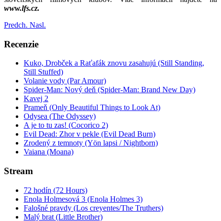
www.lfs.cz.
Predch.
Nasl.
Recenzie
Kuko, Drobček a Raťafák znovu zasahujú (Still Standing,
Still Stuffed)
Volanie vody (Par Amour)
Spider-Man: Nový deň (Spider-Man: Brand New Day)
Kavej 2
Prameň (Only Beautiful Things to Look At)
Odysea (The Odyssey)
A je to tu zas! (Cocorico 2)
Evil Dead: Zhor v pekle (Evil Dead Burn)
Zrodený z temnoty (Yön lapsi / Nightborn)
Vaiana (Moana)
Stream
72 hodín (72 Hours)
Enola Holmesová 3 (Enola Holmes 3)
Falošné pravdy (Los creyentes/The Truthers)
Malý brat (Little Brother)