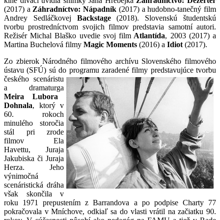
kine diváci uvidia snímky Jana Hřebejka
Záhradníctvo: Dezertér
(2017) a
Záhradníctvo: Nápadník
(2017) a hudobno-tanečný film
Andrey Sedláčkovej
Backstage
(2018). Slovenskú študentskú
tvorbu prostredníctvom svojich filmov predstavia samotní autori.
Režisér Michal Blaško uvedie svoj film
Atlantída
, 2003 (2017) a
Martina Buchelová filmy
Magic Moments
(2016) a
Idiot
(2017).
Zo zbierok Národného filmového archívu Slovenského filmového
ústavu (SFÚ) sú do programu zaradené filmy
predstavujúce tvorbu
českého scenáristu
a dramaturga
Meira Lubora
Dohnala
, ktorý v
60. rokoch
minulého storočia
stál pri zrode
filmov Ela
Havettu, Juraja
Jakubiska či Juraja
Herza. Jeho
výnimočná
scenáristická dráha
však skončila v
roku 1971 prepustením z Barrandova a po podpise Charty 77
pokračovala v Mníchove, odkiaľ sa do vlasti vrátil na začiatku 90.