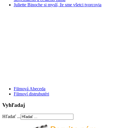
Juliette Binoche si myslí, že sme všetci tvorcovia
Filmová Abeceda
Filmoví distrubutéri
Vyhľadaj
Hľadať ...