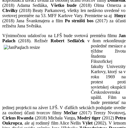
koprodukcií diváci uvidia za osobnej účasti tvorcov filmy
Domestik
(2018) Adama Sedláka,
Všetko bude
(2018) Olma Omerza a
Chvilky
(2018) Beaty Parkanovej, všetky len nedávno uvedené vo
svetovej premiére na 53. MFF Karlove Vary. Premietne sa aj
Hmyz
(2018) Jana Švankmajera a film
Po strništi bos
(2017) za účasti
režiséra Jana Svěráka.
Výnimočnou udalosťou na LFŠ bude svetová premiéra filmu
Jan
Palach
(2018). Režisér
Robert Sedláček
v ňom
rekonštruuje
posledné mesiace a
týždne života
študenta
Filozofickej
fakulty Univerzity
Karlovy, ktorý sa v
roku 1969 na
protest proti
sovietskej okupácii
Československa
upálil. Film sa
bude premietať na
jedinej projekcii na záver LFŠ. V ďalších sekciách podujatie uvedie
za osobnej účasti tvorcov filmy
Mečiar
(2017) Terezy Nvotovej
,
Cirkus Rwanda
(2018) Michala Vargu
, Modrý tiger
(2012)
Petra
Oukropca
, ale aj rodinný film Alice Nellis
Výlet
(2002). V letnom