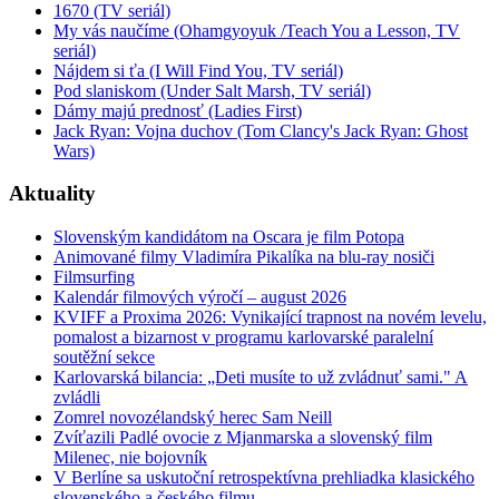
1670 (TV seriál)
My vás naučíme (Ohamgyoyuk /Teach You a Lesson, TV
seriál)
Nájdem si ťa (I Will Find You, TV seriál)
Pod slaniskom (Under Salt Marsh, TV seriál)
Dámy majú prednosť (Ladies First)
Jack Ryan: Vojna duchov (Tom Clancy's Jack Ryan: Ghost
Wars)
Aktuality
Slovenským kandidátom na Oscara je film Potopa
Animované filmy Vladimíra Pikalíka na blu-ray nosiči
Filmsurfing
Kalendár filmových výročí – august 2026
KVIFF a Proxima 2026: Vynikající trapnost na novém levelu,
pomalost a bizarnost v programu karlovarské paralelní
soutěžní sekce
Karlovarská bilancia: „Deti musíte to už zvládnuť sami." A
zvládli
Zomrel novozélandský herec Sam Neill
Zvíťazili Padlé ovocie z Mjanmarska a slovenský film
Milenec, nie bojovník
V Berlíne sa uskutoční retrospektívna prehliadka klasického
slovenského a českého filmu